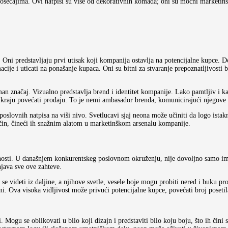
sećajima. Ovi natpisi su više od dekorativnih komada; oni su moćni marketinški
 Oni predstavljaju prvi utisak koji kompanija ostavlja na potencijalne kupce. Do
cije i uticati na ponašanje kupaca. Oni su bitni za stvaranje prepoznatljivosti
n značaj. Vizualno predstavlja brend i identitet kompanije. Lako pamtljiv i ka
a kraju povećati prodaju. To je nemi ambasador brenda, komunicirajući njegove 
poslovnih natpisa na viši nivo. Svetlucavi sjaj neona može učiniti da logo istakn
način, čineći ih snažnim alatom u marketinškom arsenalu kompanije.
nosti. U današnjem konkurentskeg poslovnom okruženju, nije dovoljno samo imat
njava sve ove zahteve.
 se videti iz daljine, a njihove svetle, vesele boje mogu probiti nered i buku 
i. Ova visoka vidljivost može privući potencijalne kupce, povećati broj posetil
. Mogu se oblikovati u bilo koji dizajn i predstaviti bilo koju boju, što ih čini