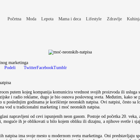
Početna
Moda
Lepota
Mama i deca
Lifestyle
Zdravlje
Kuhinj
alnog marketinga
Podeli
Twitter
Facebook
Tumblr
atpisa
roces putem kojeg kompanija komunicira vrednost svojih proizvoda ili usluga 
zijske i radio reklame, dugo je bio osnova poslovnog sveta. Međutim, kako se po
vio u poslednjim godinama je korišćenje neonskih natpisa. Ovi natpisi, često sa 
na vod u tradicionalni marketing i moć neonskih natpisa.
oglasi napravljeni od cevi ispunjenih neon gasom. Postoje od početka 20. veka,
ni, moguće ih je oblikovati u bilo kojem obliku ili dizajnu, a njihove svetle i s
 natpisa ima svoje mesto u modernom svetu marketinga. Oni predstavljaju spoj