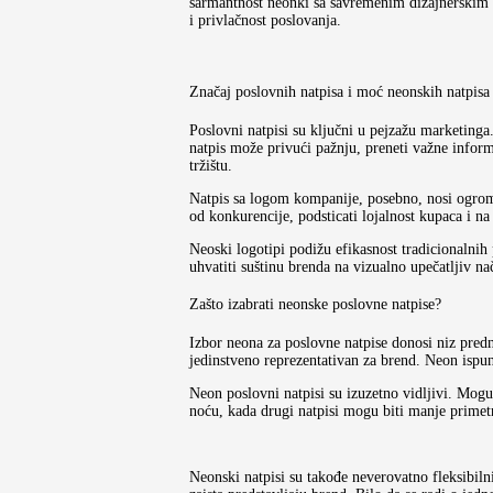
šarmantnost neonki sa savremenim dizajnerskim o
i privlačnost poslovanja.
Značaj poslovnih natpisa i moć neonskih natpisa
Poslovni natpisi su ključni u pejzažu marketinga.
natpis može privući pažnju, preneti važne informa
tržištu.
Natpis sa logom kompanije, posebno, nosi ogroma
od konkurencije, podsticati lojalnost kupaca i n
Neoski logotipi podižu efikasnost tradicionalnih 
uhvatiti suštinu brenda na vizualno upečatljiv 
Zašto izabrati neonske poslovne natpise?
Izbor neona za poslovne natpise donosi niz pred
jedinstveno reprezentativan za brend. Neon ispu
Neon poslovni natpisi su izuzetno vidljivi. Mogu
noću, kada drugi natpisi mogu biti manje primetn
Neonski natpisi su takođe neverovatno fleksibilni