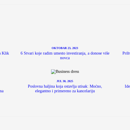
OKTOBAR 23, 2023
a Klik
6 Stvari koje radim umesto investiranja, a donose više
Prih
novca
JUL 30, 2025
Poslovna haljina koja ostavlja utisak: Moćno,
Ide
ima
elegantno i primereno za kancelariju