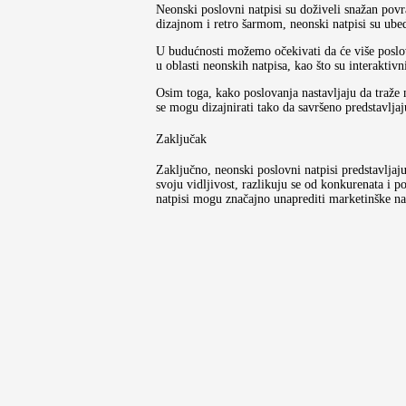
Neonski poslovni natpisi su doživeli snažan po
dizajnom i retro šarmom, neonski natpisi su ubedl
U budućnosti možemo očekivati da će više poslov
u oblasti neonskih natpisa, kao što su interaktivn
Osim toga, kako poslovanja nastavljaju da traže n
se mogu dizajnirati tako da savršeno predstavljaj
Zaključak
Zaključno, neonski poslovni natpisi predstavljaj
svoju vidljivost, razlikuju se od konkurenata i 
natpisi mogu značajno unaprediti marketinške na