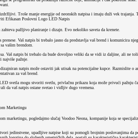
ovani.
 izdržljivi. Troše manje energije od neonskih natpisa i imaju duži vek trajanja
viti Efikasan Poslovni Logo LED Natpis
ahteva pažljivo planiranje i dizajn. Evo nekoliko saveta da krenete.
is prenese. Vaš natpis bi trebalo jasno da predstavlja vaš brend i komunicira nj
ne sa vašim brendom.
isa. Vaš natpis bi trebalo da bude dovoljno veliki da se vidi iz daljine, ali ne t
i najviše pažnje.
 dizajniran natpis može ostaviti jak utisak na potencijalne kupce. Razmislite o
zentativan za vaš brend.
 LED svetla mogu stvoriti svetlu, privlačnu prikazu koja može privući pažnju ča
rali da vaš natpis ostane svetao i vidljiv dugo vremena.
nom Marketingu
nom marketingu, pogledajmo slučaj Voodoo Neona, kompanije koja se specijalizu
tvori jedinstvene, upadljive natpise koji su pomogli brojnim poslovanjima da pob
tavnih logotipa do složenih umetničkih dela, postali su karakteristična karakter