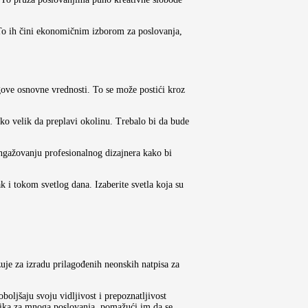
. To ih čini ekonomičnim izborom za poslovanja,
egove osnovne vrednosti. To se može postići kroz
oliko velik da preplavi okolinu. Trebalo bi da bude
 angažovanju profesionalnog dizajnera kako bi
k i tokom svetlog dana. Izaberite svetla koja su
je za izradu prilagođenih neonskih natpisa za
oljšaju svoju vidljivost i prepoznatljivost
istika za mnoga poslovanja, pomažući im da se