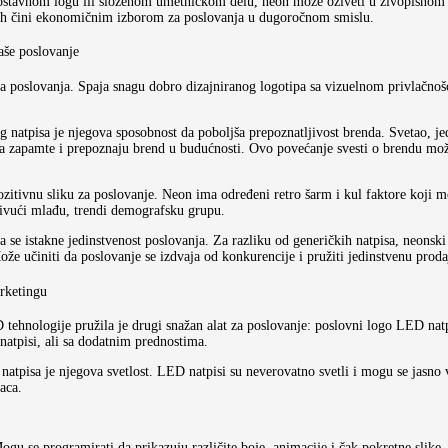
ednostavnom logu ili složenom umetničkom delu, neon može oživeti u živopisnom 
to ih čini ekonomičnim izborom za poslovanja u dugoročnom smislu.
aše poslovanje
ja poslovanja. Spaja snagu dobro dizajniranog logotipa sa vizuelnom privlačnošć
 natpisa je njegova sposobnost da poboljša prepoznatljivost brenda. Svetao, je
 da zapamte i prepoznaju brend u budućnosti. Ovo povećanje svesti o brendu mož
ozitivnu sliku za poslovanje. Neon ima određeni retro šarm i kul faktore koji 
rivući mlađu, trendi demografsku grupu.
a se istakne jedinstvenost poslovanja. Za razliku od generičkih natpisa, neonski
ože učiniti da poslovanje se izdvaja od konkurencije i pružiti jedinstvenu proda
rketingu
 tehnologije pružila je drugi snažan alat za poslovanje: poslovni logo LED natpi
natpisi, ali sa dodatnim prednostima.
tpisa je njegova svetlost. LED natpisi su neverovatno svetli i mogu se jasno v
aca.
ogu se programirati da prikazuju različite boje, animacije i čak pokretne slik