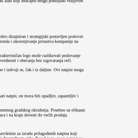
 alati koji značajno mogu poboljšati vidljivost
bro dizajniran i strategijski postavljen poslovni
 brenda i ukorenjivanje prisustva kompanije na
rakterističan logo može razlikovati poslovanje
vrednosti i obećanja bez izgovaranja reči.
e i izdvoji se, čak i iz daljine. Ovi natpisi mogu
i natpis; on mora biti upadljiv, zapamtljiv i
prometnog gradskog okruženja. Posebno su efikasni
aca i na kraju dovesti do većih prodaja.
 savršenim za izradu prilagođenih natpisa koji