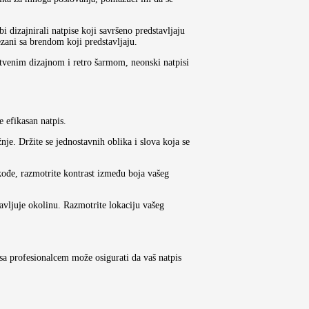
 dizajnirali natpise koji savršeno predstavljaju
zani sa brendom koji predstavljaju.
tvenim dizajnom i retro šarmom, neonski natpisi
 efikasan natpis.
je. Držite se jednostavnih oblika i slova koja se
akođe, razmotrite kontrast između boja vašeg
plavljuje okolinu. Razmotrite lokaciju vašeg
sa profesionalcem može osigurati da vaš natpis