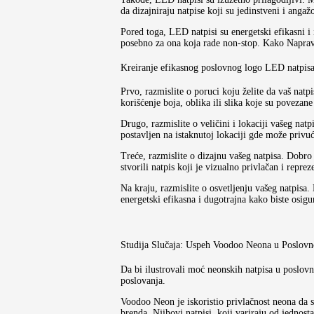
da dizajniraju natpise koji su jedinstveni i angaž
Pored toga, LED natpisi su energetski efikasni i
posebno za ona koja rade non-stop. Kako Napra
Kreiranje efikasnog poslovnog logo LED natpisa z
Prvo, razmislite o poruci koju želite da vaš natp
korišćenje boja, oblika ili slika koje su poveza
Drugo, razmislite o veličini i lokaciji vašeg natp
postavljen na istaknutoj lokaciji gde može privuć
Treće, razmislite o dizajnu vašeg natpisa. Dobro
stvorili natpis koji je vizualno privlačan i repre
Na kraju, razmislite o osvetljenju vašeg natpisa.
energetski efikasna i dugotrajna kako biste osigu
Studija Slučaja: Uspeh Voodoo Neona u Poslov
Da bi ilustrovali moć neonskih natpisa u poslov
poslovanja.
Voodoo Neon je iskoristio privlačnost neona da s
brenda. Njihovi natpisi, koji variraju od jednos