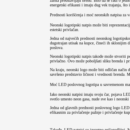
zaista predstavljaju brend. Bilo da se radi o j
energetski efikasni i imaju dug vek trajanja, š
Prednosti korišćenja i moć neonskih natpisa za v
Neonski logotipski natpis može biti reprezentaci
estetski privlačan.
Jedna od najvećih prednosti neonskog logotipskog
dugotrajan utisak na kupce, čineći ih sklonijim
poslova.
Neonski logotipski natpis takođe može stvoriti p
privlačno. Ovo može poboljšati sliku brenda i p
Na kraju, neonski logo može biti odličan način d
savršeno predstavio ličnost i vrednosti brenda. M
Moć LED poslovnog logotipa u savremenom ma
Iako neonski natpisi imaju svoju čar, pojava LED
svetlo umesto neon gasa, nude sve kao i neonski 
Jedna od glavnih prednosti poslovnog logo LED na
efikasnim za privlačenje pažnje i privlačenje kup
Takođe, LED natpisi su izuzetno prilagodljivi. M