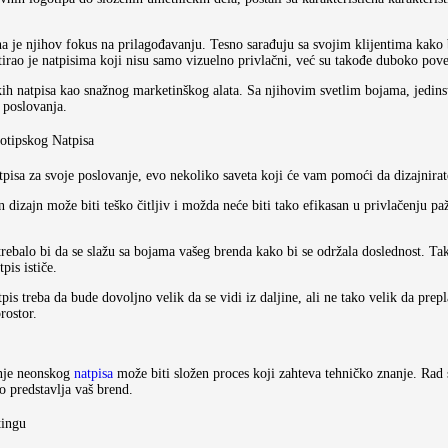
je njihov fokus na prilagođavanju. Tesno sarađuju sa svojim klijentima kako bi
tirao je natpisima koji nisu samo vizuelno privlačni, već su takođe duboko pove
h natpisa kao snažnog marketinškog alata. Sa njihovim svetlim bojama, jedins
 poslovanja.
gotipskog Natpisa
pisa za svoje poslovanje, evo nekoliko saveta koji će vam pomoći da dizajnirate
izajn može biti teško čitljiv i možda neće biti tako efikasan u privlačenju pažn
 trebalo bi da se slažu sa bojama vašeg brenda kako bi se održala doslednost. T
pis ističe.
tpis treba da bude dovoljno velik da se vidi iz daljine, ali ne tako velik da pre
rostor.
anje neonskog
natpisa
može biti složen proces koji zahteva tehničko znanje. Rad 
no predstavlja vaš brend.
tingu