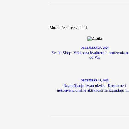
Možda će ti se svideti i
DECEMBAR 27, 2024
Zisuki Shop: Vaša oaza kvalitetnih proizvoda n
od Vas
DECEMBAR 14, 2023
Razmišljanje izvan okvira: Kreativne i
nekonvencionalne aktivnosti za izgradnju t