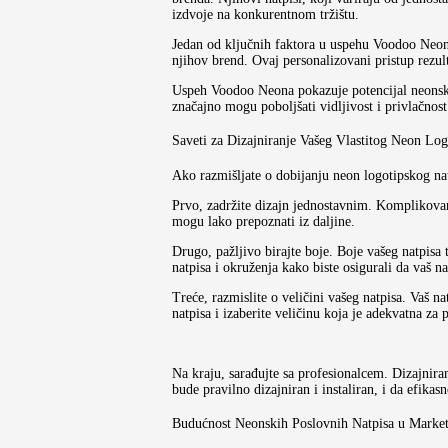
izdvoje na konkurentnom tržištu.
Jedan od ključnih faktora u uspehu Voodoo Neona 
njihov brend. Ovaj personalizovani pristup rezul
Uspeh Voodoo Neona pokazuje potencijal neonski
značajno mogu poboljšati vidljivost i privlačnost
Saveti za Dizajniranje Vašeg Vlastitog Neon Lo
Ako razmišljate o dobijanju neon logotipskog nat
Prvo, zadržite dizajn jednostavnim. Komplikovan d
mogu lako prepoznati iz daljine.
Drugo, pažljivo birajte boje. Boje vašeg natpisa
natpisa i okruženja kako biste osigurali da vaš nat
Treće, razmislite o veličini vašeg natpisa. Vaš na
natpisa i izaberite veličinu koja je adekvatna za p
Na kraju, sarađujte sa profesionalcem. Dizajnir
bude pravilno dizajniran i instaliran, i da efikas
Budućnost Neonskih Poslovnih Natpisa u Marke