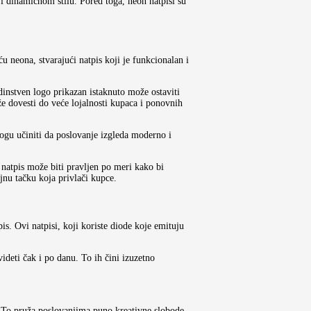
i dinamičnom stilu. Pored toga, neon natpisi su
u neona, stvarajući natpis koji je funkcionalan i
dinstven logo prikazan istaknuto može ostaviti
e dovesti do veće lojalnosti kupaca i ponovnih
mogu učiniti da poslovanje izgleda moderno i
 natpis može biti pravljen po meri kako bi
jnu tačku koja privlači kupce.
s. Ovi natpisi, koji koriste diode koje emituju
ideti čak i po danu. To ih čini izuzetno
e. To pruža poslovanjima puno kreativne slobode