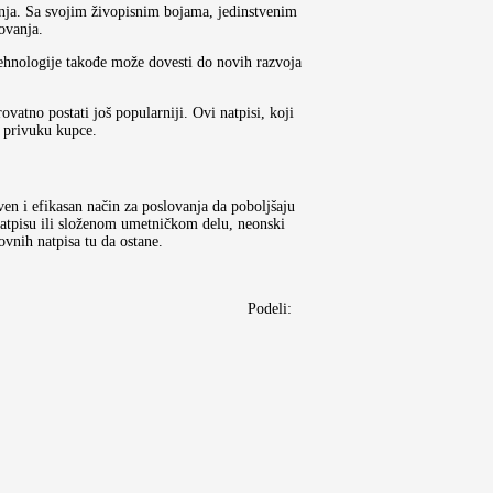
nja. Sa svojim živopisnim bojama, jedinstvenim
ovanja.
tehnologije takođe može dovesti do novih razvoja
vatno postati još popularniji. Ovi natpisi, koji
i privuku kupce.
en i efikasan način za poslovanja da poboljšaju
 natpisu ili složenom umetničkom delu, neonski
vnih natpisa tu da ostane.
Podeli: