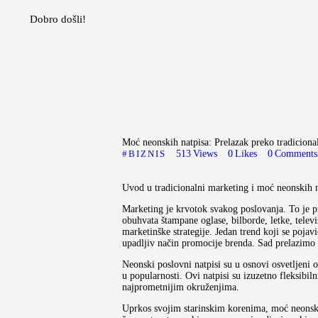
Moda
Dobro došli!
Lepota
Mama i deca
Lifestyle
Zdravlje
Kuhinja
Moć neonskih natpisa: Prelazak preko tradicion
BIZNIS
513
Views
0
Likes
0
Comments
Magazin
Uvod u tradicionalni marketing i moć neonskih n
Marketing je krvotok svakog poslovanja. To je p
obuhvata štampane oglase, bilborde, letke, televi
marketinške strategije. Jedan trend koji se poja
upadljiv način promocije brenda. Sad prelazimo 
Neonski poslovni natpisi su u osnovi osvetljeni 
u popularnosti. Ovi natpisi su izuzetno fleksibil
najprometnijim okruženjima.
Uprkos svojim starinskim korenima, moć neonskih