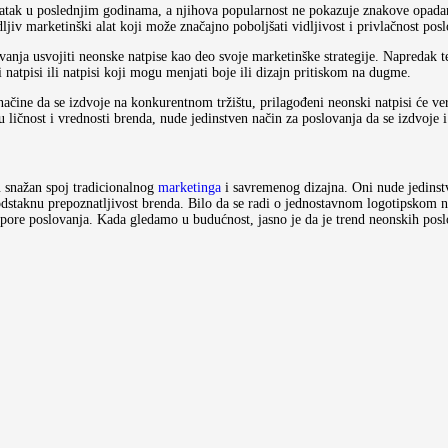
vratak u poslednjim godinama, a njihova popularnost ne pokazuje znakove opada
jiv marketinški alat koji može značajno poboljšati vidljivost i privlačnost posl
anja usvojiti neonske natpise kao deo svoje marketinške strategije. Napredak 
i natpisi ili natpisi koji mogu menjati boje ili dizajn pritiskom na dugme.
ačine da se izdvoje na konkurentnom tržištu, prilagođeni neonski natpisi će vero
u ličnost i vrednosti brenda, nude jedinstven način za poslovanja da se izdvoje 
u snažan spoj tradicionalnog
marketinga
i savremenog dizajna. Oni nude jedinstv
podstaknu prepoznatljivost brenda. Bilo da se radi o jednostavnom logotipskom
pore poslovanja. Kada gledamo u budućnost, jasno je da je trend neonskih poslo