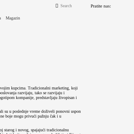
Pratite nas:
a
Magazin
svojim kupcima. Tradicionalni marketing, koji
slovanja razvijaju, tako se razvijaju i
logotipom kompanije, predstavljaju živopisan i
 ali su u poslednje vreme doživeli ponovni uspon
jajne boje mogu privući pažnju čak i u
 starog i novog, spajajući tradicionalnu