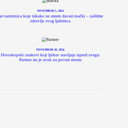
NOVEMBAR 5, 2024
et namirnica koje nikako ne smete davati mački – zaštitite
zdravlje svog ljubimca
NOVEMBAR 20, 2024
Horoskopski znakovi koji ljubav stavljaju ispred svega:
Partner im je uvek na prvom mestu