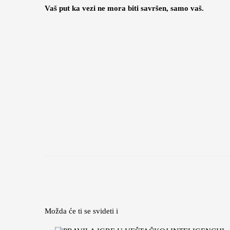
Vaš put ka vezi ne mora biti savršen, samo vaš.
Možda će ti se svideti i