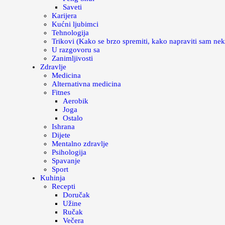
Saveti
Karijera
Kućni ljubimci
Tehnologija
Trikovi (Kako se brzo spremiti, kako napraviti sam nek
U razgovoru sa
Zanimljivosti
Zdravlje
Medicina
Alternativna medicina
Fitnes
Aerobik
Joga
Ostalo
Ishrana
Dijete
Mentalno zdravlje
Psihologija
Spavanje
Sport
Kuhinja
Recepti
Doručak
Užine
Ručak
Večera