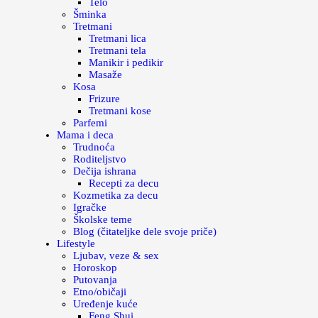
Telo
Šminka
Tretmani
Tretmani lica
Tretmani tela
Manikir i pedikir
Masaže
Kosa
Frizure
Tretmani kose
Parfemi
Mama i deca
Trudnoća
Roditeljstvo
Dečija ishrana
Recepti za decu
Kozmetika za decu
Igračke
Školske teme
Blog (čitateljke dele svoje priče)
Lifestyle
Ljubav, veze & sex
Horoskop
Putovanja
Etno/običaji
Uređenje kuće
Feng Shui