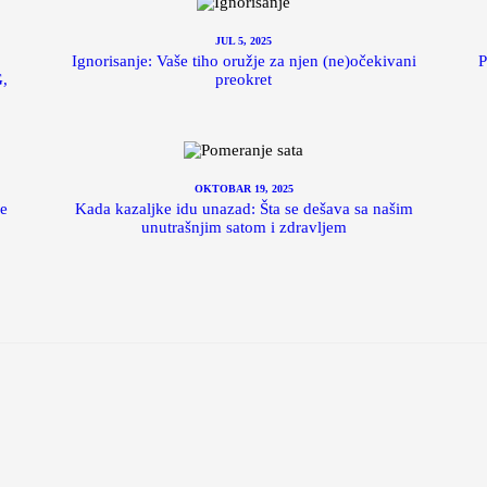
JUL 5, 2025
Ignorisanje: Vaše tiho oružje za njen (ne)očekivani
P
,
preokret
OKTOBAR 19, 2025
e
Kada kazaljke idu unazad: Šta se dešava sa našim
unutrašnjim satom i zdravljem