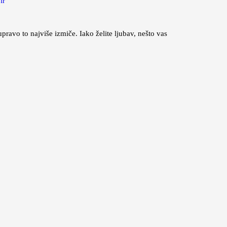
lr
pravo to najviše izmiče. Iako želite ljubav, nešto vas