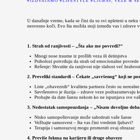
IZDVAJAMO
LIFESTYLE
LJUBAV, VEZE & S
U današnje vreme, kada se čini da su svi upleteni u neku v
nesvesno koči. Evo šta možda stoji između vas i zdrave v
1. Strah od ranjivosti – „Šta ako me povredi?“
Mnogi nose traume iz prošlih veza ili detinjstva
Psiholozi potvrđuju da strah od emocionalne povrede 
Rešenje: Shvatite da ranjivost nije slabost već hrabros
2. Preveliki standardi – Čekate „savršenog“ koji ne pos
Liste „obaveznih“ kvaliteta partnera često su nerealne
Savršenstvo je iluzija – zdrave veze podrazumevaju
Probajte da date šansu nekom ko ne ispunjava sve vaš
3. Nedostatak samopouzdanja – „Nisam dovoljno doba
Nisko samopoštovanje može sabotirati vaše šanse
Vežbajte samosvest – šta vas čini vrednim ljubavi?
Terapija i samorazvoj mogu promeniti ovaj obrazac
4. Previše fokusa na karijeru ili druge obaveze