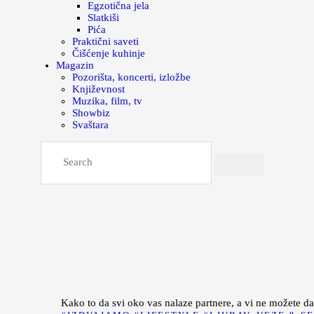
Egzotična jela
Slatkiši
Pića
Praktični saveti
Čišćenje kuhinje
Magazin
Pozorišta, koncerti, izložbe
Književnost
Muzika, film, tv
Showbiz
Svaštara
Kako to da svi oko vas nalaze partnere, a vi ne možete d