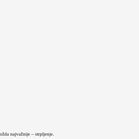
žda najvažnije – strpljenje.