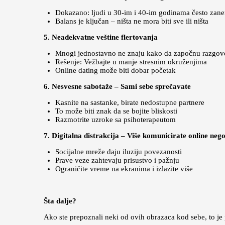
Dokazano: ljudi u 30-im i 40-im godinama često zane
Balans je ključan – ništa ne mora biti sve ili ništa
5. Neadekvatne veštine flertovanja
Mnogi jednostavno ne znaju kako da započnu razgov
Rešenje: Vežbajte u manje stresnim okruženjima
Online dating može biti dobar početak
6. Nesvesne sabotaže – Sami sebe sprečavate
Kasnite na sastanke, birate nedostupne partnere
To može biti znak da se bojite bliskosti
Razmotrite uzroke sa psihoterapeutom
7. Digitalna distrakcija – Više komunicirate online neg
Socijalne mreže daju iluziju povezanosti
Prave veze zahtevaju prisustvo i pažnju
Ograničite vreme na ekranima i izlazite više
Šta dalje?
Ako ste prepoznali neki od ovih obrazaca kod sebe, to je p