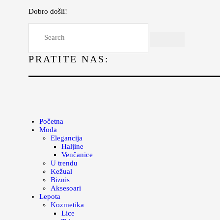
Dobro došli!
Početna
Moda
PRATITE NAS:
Lepota
Mama i deca
Lifestyle
Zdravlje
Početna
Moda
Kuhinja
Elegancija
Haljine
Magazin
Venčanice
U trendu
Kežual
Biznis
Aksesoari
Lepota
Kozmetika
Lice