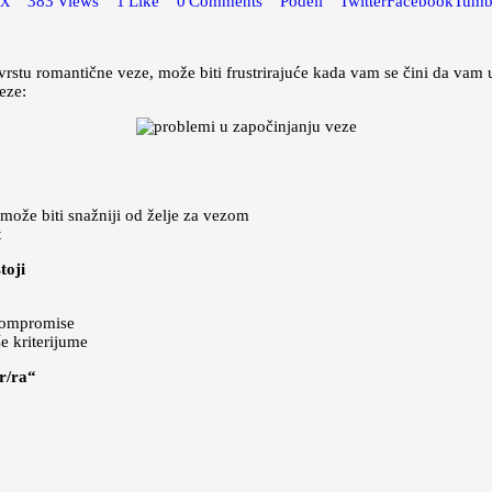
383
Views
1
Like
0
Comments
Podeli
Twitter
Facebook
Tumb
EX
rstu romantične veze, može biti frustrirajuće kada vam se čini da vam u
eze:
može biti snažniji od želje za vezom
t
toji
 kompromise
e kriterijume
r/ra“