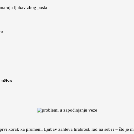
maruju ljubav zbog posla
or
o uživo
rvi korak ka promeni. Ljubav zahteva hrabrost, rad na sebi i – što je mo