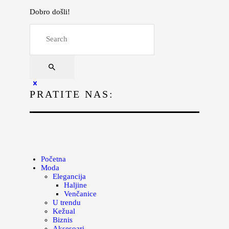
Dobro došli!
Početna
Moda
Lepota
Mama i deca
PRATITE NAS:
Lifestyle
Zdravlje
Kuhinja
Magazin
Početna
Moda
Elegancija
Haljine
Venčanice
U trendu
Kežual
Biznis
Aksesoari