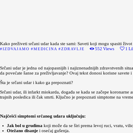
Kako preživeti srčani udar kada ste sami: Saveti koji mogu spasiti život
552
Views
1
Li
IZDVAJAMO
MEDICINA
ZDRAVLJE
Srčani udar je jedna od najopasnijih i najiznenadnijih zdravstvenih sit
da povećate šanse za preživljavanje? Ovaj tekst donosi korisne savete i 
Šta je srčani udar i kako ga prepoznati?
Srčani udar, ili infarkt miokarda, događa se kada se začepe koronarne a
trajnih posledica ili čak smrti. Ključno je prepoznati simptome na vreme
Najčešći simptomi srčanog udara uključuju:
Jak bol u grudima
koji može da se širi prema levoj ruci, vratu, vilici
Otežano disanje
i osećaj gušenja.