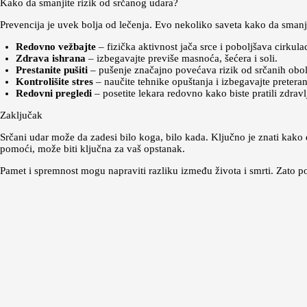
Kako da smanjite rizik od srčanog udara?
Prevencija je uvek bolja od lečenja. Evo nekoliko saveta kako da smanji
Redovno vežbajte
– fizička aktivnost jača srce i poboljšava cirkulac
Zdrava ishrana
– izbegavajte previše masnoća, šećera i soli.
Prestanite pušiti
– pušenje značajno povećava rizik od srčanih obol
Kontrolišite stres
– naučite tehnike opuštanja i izbegavajte preterani
Redovni pregledi
– posetite lekara redovno kako biste pratili zdravl
Zaključak
Srčani udar može da zadesi bilo koga, bilo kada. Ključno je znati kako
pomoći, može biti ključna za vaš opstanak.
Pamet i spremnost mogu napraviti razliku između života i smrti. Zato p