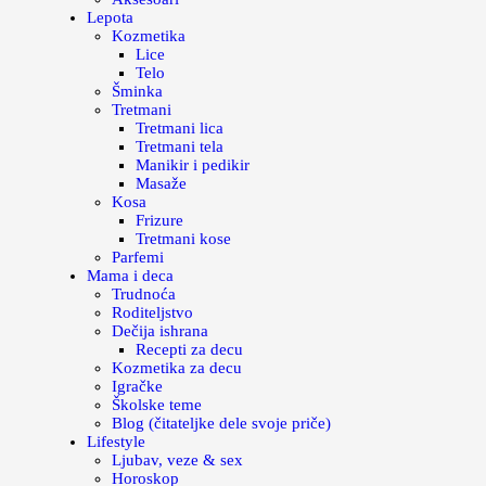
Lepota
Kozmetika
Lice
Telo
Šminka
Tretmani
Tretmani lica
Tretmani tela
Manikir i pedikir
Masaže
Kosa
Frizure
Tretmani kose
Parfemi
Mama i deca
Trudnoća
Roditeljstvo
Dečija ishrana
Recepti za decu
Kozmetika za decu
Igračke
Školske teme
Blog (čitateljke dele svoje priče)
Lifestyle
Ljubav, veze & sex
Horoskop