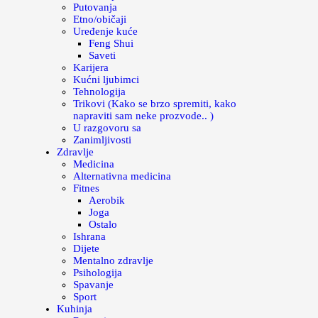
Putovanja
Etno/običaji
Uređenje kuće
Feng Shui
Saveti
Karijera
Kućni ljubimci
Tehnologija
Trikovi (Kako se brzo spremiti, kako
napraviti sam neke prozvode.. )
U razgovoru sa
Zanimljivosti
Zdravlje
Medicina
Alternativna medicina
Fitnes
Aerobik
Joga
Ostalo
Ishrana
Dijete
Mentalno zdravlje
Psihologija
Spavanje
Sport
Kuhinja