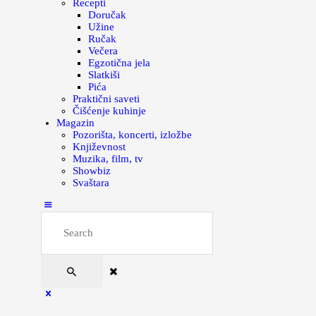
Recepti
Doručak
Užine
Ručak
Večera
Egzotična jela
Slatkiši
Pića
Praktični saveti
Čišćenje kuhinje
Magazin
Pozorišta, koncerti, izložbe
Književnost
Muzika, film, tv
Showbiz
Svaštara