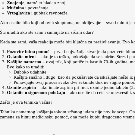
Znojenje
, naročito hladan znoj.
Mučnina
i povraćanje.
Vrtoglavica
i gubitak ravnoteže.
Ako osetite bilo koji od ovih simptoma, ne oklijevajte – svaki minut je
Šta uraditi ako ste sami i sumnjate na srčani udar?
Kada ste sami, vaša reakcija može biti ključna za preživljavanje. Evo k
Pozovite hitnu pomoć
– prva i najvažnija stvar je da pozovete hitn
Ostanite mirni
– iako je to teško, pokušajte da se smirite. Stres i p
Kašljite namerno
– ovaj trik, koji potiče iz kasnih 70-ih godina, m
Evo kako to uraditi:
Duboko udahnite.
Kašljite snažno i dugo, kao da pokušavate da iskašljate nešto iz 
Ponavljajte ovaj proces svake dve sekunde dok ne stigne pomoć
Uzmite aspirin
– ako imate aspirin pri ruci, uzmite jednu tabletu 
Ostanite u sigurnom položaju
– ako osetite da ćete se onesvestiti, 
Zašto je ova tehnika važna?
Tehnika namernog kašljanja tokom srčanog udara nije nov koncept. Ona 
zamena za hitnu medicinsku pomoć, ona može kupiti dragoceno vreme 