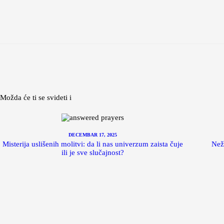
Možda će ti se svideti i
DECEMBAR 17, 2025
Misterija uslišenih molitvi: da li nas univerzum zaista čuje
Nežn
ili je sve slučajnost?