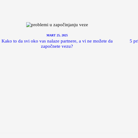
MART 25, 2025
Kako to da svi oko vas nalaze partnere, a vi ne možete da
5 pr
započnete vezu?