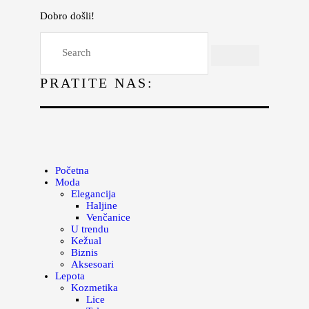
Dobro došli!
Početna
Moda
PRATITE NAS:
Lepota
Mama i deca
Lifestyle
Zdravlje
Početna
Moda
Kuhinja
Elegancija
Haljine
Magazin
Venčanice
U trendu
Kežual
Biznis
Aksesoari
Lepota
Kozmetika
Lice