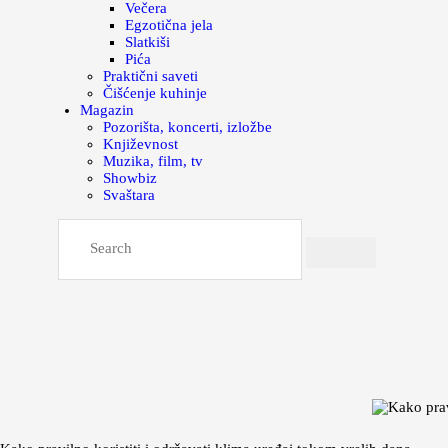
Večera
Egzotična jela
Slatkiši
Pića
Praktični saveti
Čišćenje kuhinje
Magazin
Pozorišta, koncerti, izložbe
Književnost
Muzika, film, tv
Showbiz
Svaštara