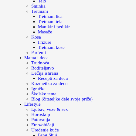
Telo
Šminka
Tretmani
Tretmani lica
Tretmani tela
Manikir i pedikir
Masaže
Kosa
Frizure
Tretmani kose
Parfemi
Mama i deca
Trudnoća
Roditeljstvo
Dečija ishrana
Recepti za decu
Kozmetika za decu
Igračke
Školske teme
Blog (čitateljke dele svoje priče)
Lifestyle
Ljubav, veze & sex
Horoskop
Putovanja
Etno/običaji
Uređenje kuće
Feng Shui