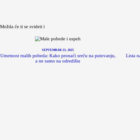
Možda će ti se svideti i
SEPTEMBAR 23, 2025
Umetnost malih pobeda: Kako pronaći sreću na putovanju,
Lista n
a ne samo na odredištu