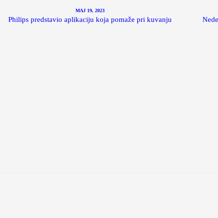
MAJ 19, 2023
Philips predstavio aplikaciju koja pomaže pri kuvanju
Nede