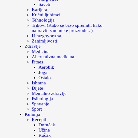
Saveti
Karijera
Kućni ljubimci
Tehnologija
Trikovi (Kako se brzo spremiti, kako
napraviti sam neke prozvode.. )
U razgovoru sa
Zanimljivosti
Zdravlje
Medicina
Alternativna medicina
Fitnes
Aerobik
Joga
Ostalo
Ishrana
Dijete
Mentalno zdravlje
Psihologija
Spavanje
Sport
Kuhinja
Recepti
Doručak
Užine
Ručak