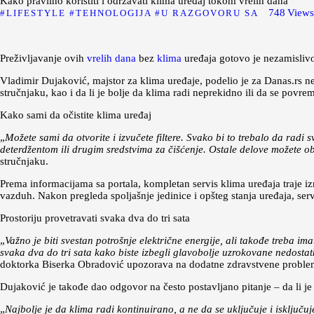
Kako pravilno koristiti i održavati klima uređaj tokom vrelih dana
748
View
LIFESTYLE
TEHNOLOGIJA
U RAZGOVORU SA
Preživljavanje ovih
vrelih dana
bez
klima
uređaja gotovo je nezamislivo,
Vladimir Dujaković, majstor za klima uređaje, podelio je za Danas.rs nek
stručnjaku, kao i da li je bolje da klima radi neprekidno ili da se povre
Kako sami da očistite klima uređaj
„
Možete sami da otvorite i izvučete filtere. Svako bi to trebalo da radi
deterdžentom ili drugim sredstvima za čišćenje. Ostale delove možete o
stručnjaku.
Prema informacijama sa portala, kompletan servis klima uređaja traje izm
vazduh. Nakon pregleda spoljašnje jedinice i opšteg stanja uređaja, serv
Prostoriju provetravati svaka dva do tri sata
„
Važno je biti svestan potrošnje električne energije, ali takođe treba i
svaka dva do tri sata kako biste izbegli glavobolje uzrokovane nedostat
doktorka Biserka Obradović upozorava na dodatne zdravstvene proble
Dujaković je takođe dao odgovor na često postavljano pitanje – da li je
„
Najbolje je da klima radi kontinuirano, a ne da se uključuje i isključu