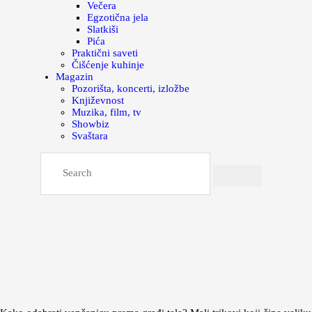
Večera
Egzotična jela
Slatkiši
Pića
Praktični saveti
Čišćenje kuhinje
Magazin
Pozorišta, koncerti, izložbe
Književnost
Muzika, film, tv
Showbiz
Svaštara