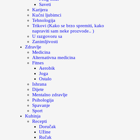
Saveti
Karijera
Kućni ljubimci
Tehnologija
Trikovi (Kako se brzo spremiti, kako
napraviti sam neke prozvode.. )
U razgovoru sa
Zanimljivosti
Zdravlje
Medicina
Alternativna medicina
Fitnes
Aerobik
Joga
Ostalo
Ishrana
Dijete
Mentalno zdravlje
Psihologija
Spavanje
Sport
Kuhinja
Recepti
Doručak
Užine
Ručak