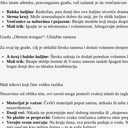
Ako imate atletsku, pravougaonu građu, vaš zadatak je da venčanicom st
Balska haljina:
Raskošan, pun donji deo ove haljine stvoriće dramati
Sirena kroj:
Može iznenađujuće dobro da stoji, jer će oblik haljine 
Venčanice sa naborima i pojasom:
Birajte modele koji imaju drapira
Mali trik:
Igrajte se sa teksturama i volumenom. Izbegavajte jednost
Građa „Obrnuti trougao“: Ublažite ramena
Za ovaj tip građe, cilj je ublažiti široka ramena i dodati volumen donje
A-kroj i balske haljine:
Široka suknja će dodati potreban volumen k
Mali trik:
Birajte deblje bretele ili V-izrez umesto tankih špageti bre
bogat donji deo su idealna kombinacija.
Mali trikovi koji čine veliku razliku
Nezavisno od oblika tela, ovi saveti mogu pomoći svakoj mladi da izg
Materijal je važan:
Čvršći materijali poput satena, mikada ili tafta 
nesavršenosti.
Donji veš:
Nikada ne potcenjujte moć dobrog steznika ili „shapewear
Ne plašite se prepravki:
Gotovo svaka venčanica zahteva sitne prepr
Verujte svom osećaju:
Na kraju dana, sva pravila padaju u vodu. Na
njoj osećate kao milion dolara – to je vaša haljina!