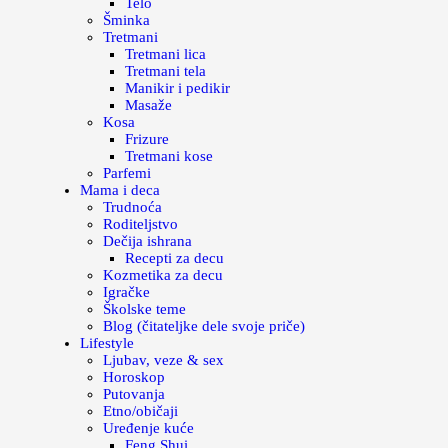
Telo
Šminka
Tretmani
Tretmani lica
Tretmani tela
Manikir i pedikir
Masaže
Kosa
Frizure
Tretmani kose
Parfemi
Mama i deca
Trudnoća
Roditeljstvo
Dečija ishrana
Recepti za decu
Kozmetika za decu
Igračke
Školske teme
Blog (čitateljke dele svoje priče)
Lifestyle
Ljubav, veze & sex
Horoskop
Putovanja
Etno/običaji
Uređenje kuće
Feng Shui