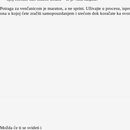
Potraga za venčanicom je maraton, a ne sprint. Uživajte u procesu, isproba
ona u kojoj ćete zračiti samopouzdanjem i srećom dok koračate ka sv
Možda će ti se svideti i