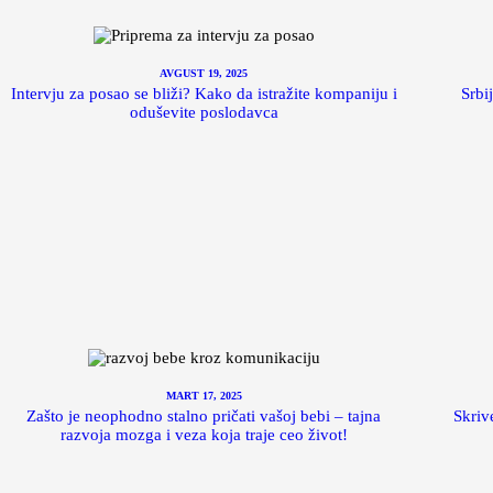
AVGUST 19, 2025
Intervju za posao se bliži? Kako da istražite kompaniju i
Srbi
oduševite poslodavca
MART 17, 2025
Zašto je neophodno stalno pričati vašoj bebi – tajna
Skriv
razvoja mozga i veza koja traje ceo život!