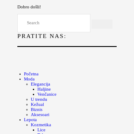
Dobro došli!
Početna
Moda
PRATITE NAS:
Lepota
Mama i deca
Lifestyle
Zdravlje
Početna
Moda
Kuhinja
Elegancija
Haljine
Magazin
Venčanice
U trendu
Kežual
Biznis
Aksesoari
Lepota
Kozmetika
Lice