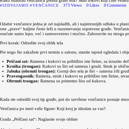
Kako odabrati venčanicu prema građi tela? Mali trikovi koji čine veliku
373
Views
0
Likes
0
Comments
IZDVAJAMO
VENČANICE
Odabir venčanice jedna je od najslađih, ali i najstresnijih odluka u plan
one „prave“ haljine često leži u razumevanju sopstvene građe. Venčanica k
osećate samo lepo, već i samouvereno i moćno. Zaboravite na stroga prav
Prvi korak: Odredite svoj oblik tela
Pre nego što zakažete prvi termin u salonu, stanite ispred ogledala i ob
Peščani sat:
Ramena i kukovi su približno iste širine, sa izrazito d
Kruška (trougao):
Kukovi su širi od ramena i grudi. Struk je običn
Jabuka (obrnuti trougao):
Gornji deo tela je širi – ramena i/ili gru
Pravougaonik:
Ramena, struk i kukovi su približno iste širine, stvar
Obrnuti trougao:
Ramena su primetno šira od kukova.
Kada ste odredili svoj tip građe, put do savršene venčanice postaje mno
Venčanica po meri vaše figure: Koji kroj je idealan za vas?
Građa „Peščani sat“: Naglasite svoje obline