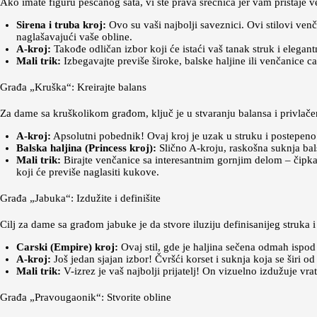
Ako imate figuru peščanog sata, vi ste prava srećnica jer vam pristaje ve
Sirena i truba kroj:
Ovo su vaši najbolji saveznici. Ovi stilovi venča
naglašavajući vaše obline.
A-kroj:
Takođe odličan izbor koji će istaći vaš tanak struk i elegan
Mali trik:
Izbegavajte previše široke, balske haljine ili venčanice ca
Građa „Kruška“: Kreirajte balans
Za dame sa kruškolikom građom, ključ je u stvaranju balansa i privlačen
A-kroj:
Apsolutni pobednik! Ovaj kroj je uzak u struku i postepeno s
Balska haljina (Princess kroj):
Slično A-kroju, raskošna suknja balsk
Mali trik:
Birajte venčanice sa interesantnim gornjim delom – čipka, 
koji će previše naglasiti kukove.
Građa „Jabuka“: Izdužite i definišite
Cilj za dame sa građom jabuke je da stvore iluziju definisanijeg struka i
Carski (Empire) kroj:
Ovaj stil, gde je haljina sečena odmah ispod 
A-kroj:
Još jedan sjajan izbor! Čvršći korset i suknja koja se širi od
Mali trik:
V-izrez je vaš najbolji prijatelj! On vizuelno izdužuje vra
Građa „Pravougaonik“: Stvorite obline