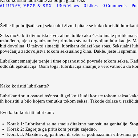
Kako koristiti lubrikante za bolji i glađi seks
1305
Views
0
Likes
0
Comments
Pod
LJUBAV, VEZE & SEX
Želite li poboljšati svoj seksualni život i pitate se kako koristiti lubri
Seks može biti divno iskustvo, ali ne toliko ako često imate problema
uzbuđeno, njen organizam će prirodno stvarati dovoljno lubrikacije. Me
biti dovoljna. U takvoj situaciji, lubrikant dolazi kao spas. Seksualni lu
povećanju zadovoljstva tokom seksualnog čina. Dakle, jeste li spremni s
Lubrikant smanjuje trenje i time opasnost od povrede tokom seksa. Kad
odložiti ejakulacija. Osim toga, lubrikacija smanjuje verovatnoću da ko
Kako koristiti lubrikante?
Lubrikanti su u osnovi tečnost ili gel koji ljudi koriste tokom seksa ka
ih koristiti u bilo kojem trenutku tokom seksa. Takođe dolaze u različi
Evo kako koristiti lubrikant:
Korak 1: Lubrikanti se ne smeju direktno nanositi na genitalije. Stog
Korak 2: Zagrejte ga pritiskom prstiju zajedno.
Korak 3: Mazite svog partnera ili sebe sa podmazanim vrhovima prst