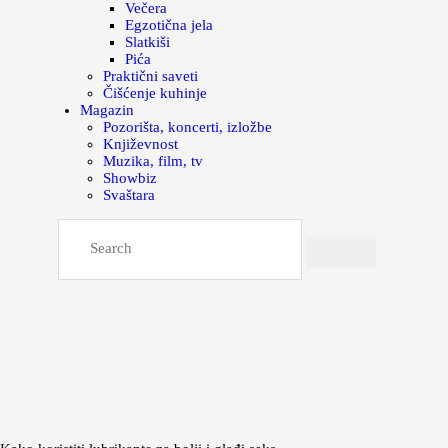
Večera
Egzotična jela
Slatkiši
Pića
Praktični saveti
Čišćenje kuhinje
Magazin
Pozorišta, koncerti, izložbe
Književnost
Muzika, film, tv
Showbiz
Svaštara