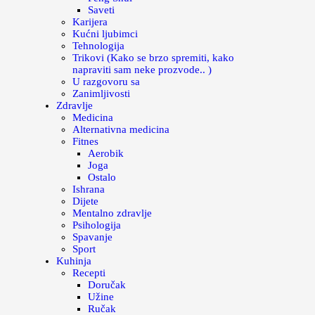
Saveti
Karijera
Kućni ljubimci
Tehnologija
Trikovi (Kako se brzo spremiti, kako
napraviti sam neke prozvode.. )
U razgovoru sa
Zanimljivosti
Zdravlje
Medicina
Alternativna medicina
Fitnes
Aerobik
Joga
Ostalo
Ishrana
Dijete
Mentalno zdravlje
Psihologija
Spavanje
Sport
Kuhinja
Recepti
Doručak
Užine
Ručak