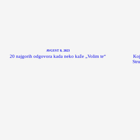
AVGUST 8, 2023
20 najgorih odgovora kada neko kaže „Volim te“
Koj
Str