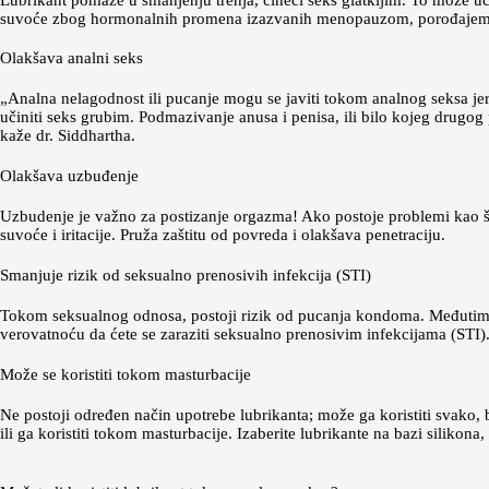
suvoće zbog hormonalnih promena izazvanih menopauzom, porođajem ili
Olakšava analni seks
„Analna nelagodnost ili pucanje mogu se javiti tokom analnog seksa jer
učiniti seks grubim. Podmazivanje anusa i penisa, ili bilo kojeg drugo
kaže dr. Siddhartha.
Olakšava uzbuđenje
Uzbudenje je važno za postizanje orgazma! Ako postoje problemi kao št
suvoće i iritacije. Pruža zaštitu od povreda i olakšava penetraciju.
Smanjuje rizik od seksualno prenosivih infekcija (STI)
Tokom seksualnog odnosa, postoji rizik od pucanja kondoma. Međutim, 
verovatnoću da ćete se zaraziti seksualno prenosivim infekcijama (STI)
Može se koristiti tokom masturbacije
Ne postoji određen način upotrebe lubrikanta; može ga koristiti svako, b
ili ga koristiti tokom masturbacije. Izaberite lubrikante na bazi silikona