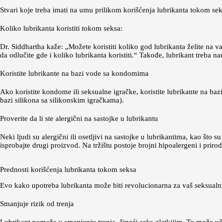
Stvari koje treba imati na umu prilikom korišćenja lubrikanta tokom sek
Koliko lubrikanta koristiti tokom seksa:
Dr. Siddhartha kaže: „Možete koristiti koliko god lubrikanta želite na 
da odlučite gde i koliko lubrikanta koristiti.“ Takođe, lubrikant treba n
Koristite lubrikante na bazi vode sa kondomima
Ako koristite kondome ili seksualne igračke, koristite lubrikante na b
bazi silikona sa silikonskim igračkama).
Proverite da li ste alergični na sastojke u lubrikantu
Neki ljudi su alergični ili osetljivi na sastojke u lubrikantima, kao što su
isprobajte drugi proizvod. Na tržištu postoje brojni hipoalergeni i prirodn
Prednosti korišćenja lubrikanta tokom seksa
Evo kako upotreba lubrikanta može biti revolucionarna za vaš seksualni
Smanjuje rizik od trenja
Lubrikant pomaže u smanjenju trenja, čineći seks glatkijim. To može učin