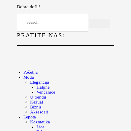
Dobro došli!
Početna
Moda
PRATITE NAS:
Lepota
Mama i deca
Lifestyle
Zdravlje
Početna
Moda
Kuhinja
Elegancija
Haljine
Magazin
Venčanice
U trendu
Kežual
Biznis
Aksesoari
Lepota
Kozmetika
Lice