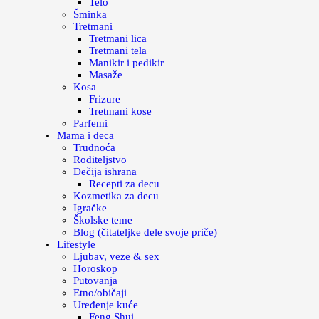
Telo
Šminka
Tretmani
Tretmani lica
Tretmani tela
Manikir i pedikir
Masaže
Kosa
Frizure
Tretmani kose
Parfemi
Mama i deca
Trudnoća
Roditeljstvo
Dečija ishrana
Recepti za decu
Kozmetika za decu
Igračke
Školske teme
Blog (čitateljke dele svoje priče)
Lifestyle
Ljubav, veze & sex
Horoskop
Putovanja
Etno/običaji
Uređenje kuće
Feng Shui