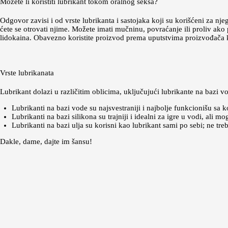
Možete li koristiti lubrikant tokom oralnog seksa?
Odgovor zavisi i od vrste lubrikanta i sastojaka koji su korišćeni za 
ćete se otrovati njime. Možete imati mučninu, povraćanje ili proliv ako 
lidokaina. Obavezno koristite proizvod prema uputstvima proizvođača ka
Vrste lubrikanata
Lubrikant dolazi u različitim oblicima, uključujući lubrikante na bazi v
Lubrikanti na bazi vode su najsvestraniji i najbolje funkcionišu s
Lubrikanti na bazi silikona su trajniji i idealni za igre u vodi, ali mo
Lubrikanti na bazi ulja su korisni kao lubrikant sami po sebi; ne treb
Dakle, dame, dajte im šansu!