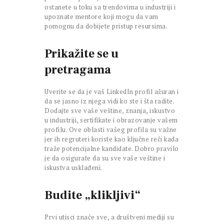
ostanete u toku sa trendovima u industriji i
upoznate mentore koji mogu da vam
pomognu da dobijete pristup resursima.
Prikažite se u
pretragama
Uverite se da je vaš LinkedIn profil ažuran i
da se jasno iz njega vidi ko ste i šta radite.
Dodajte sve vaše veštine, znanja, iskustvo
u industriji, sertifikate i obrazovanje vašem
profilu. Ove oblasti vašeg profila su važne
jer ih regruteri koriste kao ključne reči kada
traže potencijalne kandidate. Dobro pravilo
je da osigurate da su sve vaše veštine i
iskustva usklađeni.
Budite „klikljivi“
Prvi utisci znače sve, a društveni mediji su