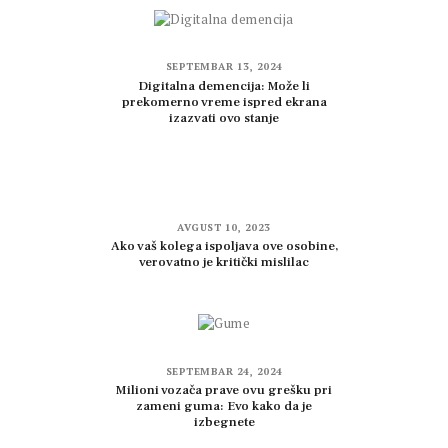
SEPTEMBAR 13, 2024
Digitalna demencija: Može li
prekomerno vreme ispred ekrana
izazvati ovo stanje
AVGUST 10, 2023
Ako vaš kolega ispoljava ove osobine,
verovatno je kritički mislilac
SEPTEMBAR 24, 2024
Milioni vozača prave ovu grešku pri
zameni guma: Evo kako da je
izbegnete