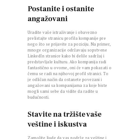
Postanite i ostanite
angažovani
Uradite vaše istraživanje i obavezno
prelistajte stranicu profila kompanije pre
nego što se prijavite za poziciju. Na primer,
mnoge organizacije održavaju sopstvene
LinkedIn stranice kako bi delile sadržaj i
predstavljale kulturu. Ako kompanija radi
fantastično u ovome, oni će vam pokazati o
čemu se radi na njihovoj profil stranici. To
je odličan način da ostanete povezani i
angažovani sa kompanijama za koje biste
mogli sami sebe da vidite da radite u
budućnosti.
Stavite na tržište vaše
veštine i iskustva
Zamolite ljude da vas podrže za veštine i