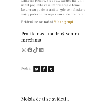
LinkedIn profilu. Prebacite karticu na “on” i
usput popunite vaše informacije o tome
koju vrstu pozicija tražite, gde se nalazite u
vašoj potrazi i za koja zvanja ste otvoreni.
Pridružite se našoj
Viber grupi!
Pratite nas i na društvenim
mrežama:
Instagram
Facebook
TikTok
LinkedIn
Podeli:
Možda će ti se svideti i