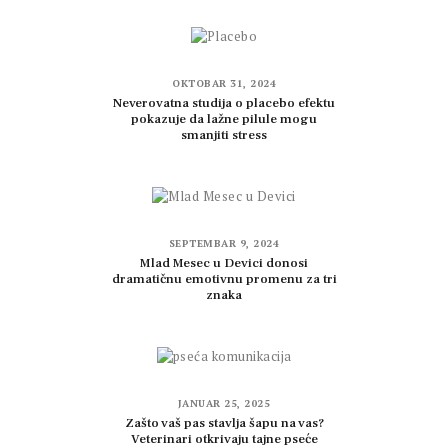
OKTOBAR 31, 2024
Neverovatna studija o placebo efektu
pokazuje da lažne pilule mogu
smanjiti stress
SEPTEMBAR 9, 2024
Mlad Mesec u Devici donosi
dramatičnu emotivnu promenu za tri
znaka
JANUAR 25, 2025
Zašto vaš pas stavlja šapu na vas?
Veterinari otkrivaju tajne pseće