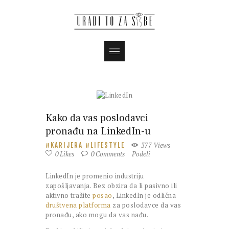
Magazin
Kako da vas poslodavci
pronađu na LinkedIn-u
377
Views
KARIJERA
LIFESTYLE
0
Likes
0
Comments
Podeli
LinkedIn je promenio industriju
zapošljavanja. Bez obzira da li pasivno ili
aktivno tražite
posao
, LinkedIn je odlična
društvena platforma
za poslodavce da vas
pronađu, ako mogu da vas nađu.