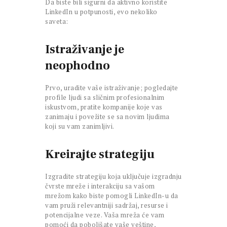
Da biste bili sigurni da aktivno koristite
LinkedIn u potpunosti, evo nekoliko
saveta:
Istraživanje je
neophodno
Prvo, uradite vaše istraživanje; pogledajte
profile ljudi sa sličnim profesionalnim
iskustvom, pratite kompanije koje vas
zanimaju i povežite se sa novim ljudima
koji su vam zanimljivi.
Kreirajte strategiju
Izgradite strategiju koja uključuje izgradnju
čvrste mreže i interakciju sa vašom
mrežom kako biste pomogli LinkedIn-u da
vam pruži relevantniji sadržaj, resurse i
potencijalne veze. Vaša mreža će vam
pomoći da poboljšate vaše veštine,