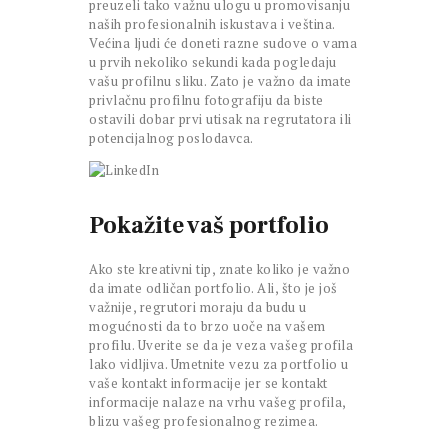
preuzeli tako važnu ulogu u promovisanju
naših profesionalnih iskustava i veština.
Većina ljudi će doneti razne sudove o vama
u prvih nekoliko sekundi kada pogledaju
vašu profilnu sliku. Zato je važno da imate
privlačnu profilnu fotografiju da biste
ostavili dobar prvi utisak na regrutatora ili
potencijalnog poslodavca.
Pokažite vaš portfolio
Ako ste kreativni tip, znate koliko je važno
da imate odličan portfolio. Ali, što je još
važnije, regrutori moraju da budu u
mogućnosti da to brzo uoče na vašem
profilu. Uverite se da je veza vašeg profila
lako vidljiva. Umetnite vezu za portfolio u
vaše kontakt informacije jer se kontakt
informacije nalaze na vrhu vašeg profila,
blizu vašeg profesionalnog rezimea.