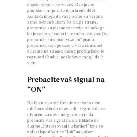
napišu preporuke za vas. Ove javne
podrške i preporuke daju kredibilitet.
Kontakti mogu da vas podrže za veštine
samo jednim klikom. Sa druge strane,
preporuke su pisane recenzije od nekoga
ko je radio sa vama ili je radio oko vas. Ove
preporuke su u osnovi „mini“ pisma
preporuka koja pokazuju vašu stručnost
direktno na stranici vašeg profila kako bi
regruteri i budući poslodavci mogli da ih
vide.
Prebacite vaš signal na
“ON”
Na kraju, ako ste trenutno nezaposleni,
odličan način da obavestite regrute da ste
otvoreni za nove mogućnosti je da
prebacite vaš signal na on. Kliknite na
dugme „Interesovanja u karijeri“ koje se
nalazi ispod kartice “Job” na vašem