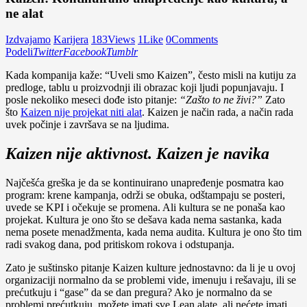
ne alat
Izdvajamo
Karijera
183
Views
1
Like
0
Comments
Podeli
Twitter
Facebook
Tumblr
Kada kompanija kaže: “Uveli smo Kaizen”, često misli na kutiju za
predloge, tablu u proizvodnji ili obrazac koji ljudi popunjavaju. I
posle nekoliko meseci dođe isto pitanje:
“Zašto to ne živi?”
Zato
što
Kaizen nije projekat niti alat
. Kaizen je način rada, a način rada
uvek počinje i završava se na ljudima.
Kaizen nije aktivnost. Kaizen je navika
Najčešća greška je da se kontinuirano unapređenje posmatra kao
program: krene kampanja, održi se obuka, odštampaju se posteri,
uvede se KPI i očekuje se promena. Ali kultura se ne ponaša kao
projekat. Kultura je ono što se dešava kada nema sastanka, kada
nema posete menadžmenta, kada nema audita. Kultura je ono što tim
radi svakog dana, pod pritiskom rokova i odstupanja.
Zato je suštinsko pitanje Kaizen kulture jednostavno: da li je u ovoj
organizaciji normalno da se problemi vide, imenuju i rešavaju, ili se
prećutkuju i “gase” da se dan pregura? Ako je normalno da se
problemi prećutkuju, možete imati sve Lean alate, ali nećete imati