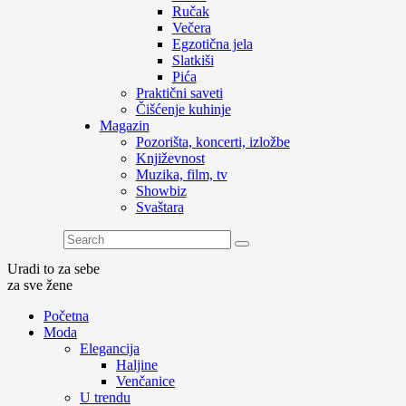
Ručak
Večera
Egzotična jela
Slatkiši
Pića
Praktični saveti
Čišćenje kuhinje
Magazin
Pozorišta, koncerti, izložbe
Književnost
Muzika, film, tv
Showbiz
Svaštara
Uradi to za sebe
za sve žene
Početna
Moda
Elegancija
Haljine
Venčanice
U trendu