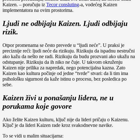
Kaizen. – poručuju iz
Tecor consluting
-a, vodećeg Kaizen
implementatora na ovim prostorima.
Ljudi ne odbijaju Kaizen. Ljudi odbijaju
rizik.
Otpor promenama se često prevede u “ljudi neće”. U praksi je
preciznije reći: ljudi neće da rizikuju. Rizikuju da ispadnu nestručni
ako kažu da nešto ne radi. Rizikuju da budu prozvani ako ukažu na
odstupanje. Rizikuju da ih niko ne čuje. U takvom okruženju
Kaizen nije prilika za napredak, nego potencijalna kazna. Zato
Kaizen kao kultura počinje od jedne “tvrde” stvari: da li tim ima
psihološku sigurnost da kaže istinu o procesu, bez posledica po
sebe.
Kaizen živi u ponašanju lidera, ne u
porukama koje govore
Ako želite Kaizen kulturu, ključ nije da lideri pričaju o Kaizenu.
Ključ je da lideri Kaizen rade kroz svakodnevne navike.
To se vidi u malim situacijama: