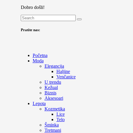
Dobro došli!
Pratite nas:
Početna
Moda
Elegancija
Haljine
Venčanice
U trendu
Kežual
Biznis
Aksesoari
Lepota
Kozmetika
Lice
Telo
Šminka
Tretmani