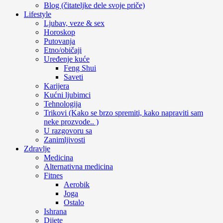
Blog (čitateljke dele svoje priče)
Lifestyle
Ljubav, veze & sex
Horoskop
Putovanja
Etno/običaji
Uređenje kuće
Feng Shui
Saveti
Karijera
Kućni ljubimci
Tehnologija
Trikovi (Kako se brzo spremiti, kako napraviti sam
neke prozvode.. )
U razgovoru sa
Zanimljivosti
Zdravlje
Medicina
Alternativna medicina
Fitnes
Aerobik
Joga
Ostalo
Ishrana
Dijete