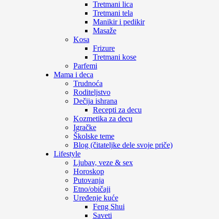
Tretmani lica
Tretmani tela
Manikir i pedikir
Masaže
Kosa
Frizure
Tretmani kose
Parfemi
Mama i deca
Trudnoća
Roditeljstvo
Dečija ishrana
Recepti za decu
Kozmetika za decu
Igračke
Školske teme
Blog (čitateljke dele svoje priče)
Lifestyle
Ljubav, veze & sex
Horoskop
Putovanja
Etno/običaji
Uređenje kuće
Feng Shui
Saveti