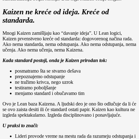
Kaizen ne kreće od ideja. Kreće od
standarda.
Mnogi Kaizen zamišljaju kao “davanje ideja”. U Lean logici,
Kaizen prvenstveno kreće od standarda: dogovorenog načina rada.
Ako nema standarda, nema odstupanja. Ako nema odstupanja, nema
učenja. Ako nema učenja, nema Kaizena.
Kada standard postoji, onda je Kaizen prirodan tok:
posmatramo šta se stvarno dešava
prepoznajemo odstupanje
ne tražimo krivca, nego uzrok
testiramo poboljšanje
menjamo standard i obučavamo tim
Ovo je Lean baza Kaizena. A ljudski deo je ono što odlučuje da li će
se ovo zaista desiti ili će standard ostati papir. Kaizen kao kultura ne
izgleda spektakularno. Izgleda disciplinovano i ponavljajuće.
U praksi to znači:
Lideri provode vreme na mestu rada da razumeju odstupanja i