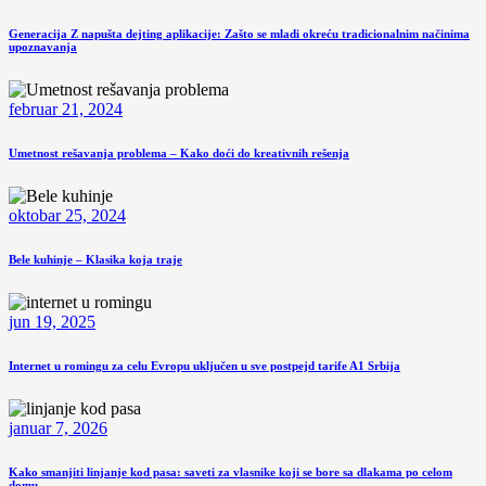
Generacija Z napušta dejting aplikacije: Zašto se mladi okreću tradicionalnim načinima
upoznavanja
februar 21, 2024
Umetnost rešavanja problema – Kako doći do kreativnih rešenja
oktobar 25, 2024
Bele kuhinje – Klasika koja traje
jun 19, 2025
Internet u romingu za celu Evropu uključen u sve postpejd tarife A1 Srbija
januar 7, 2026
Kako smanjiti linjanje kod pasa: saveti za vlasnike koji se bore sa dlakama po celom
domu