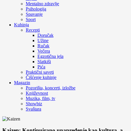
Mentalno zdravlje
Psihologija
Spavanje
Sport
Kuhinja
Recepti
Doručak
Užine
Ručak
Večera
Egzotična jela
Slatkiši
Pića
Praktični saveti
Čišćenje kuhinje
Magazin
Pozorišta, koncerti, izložbe
Književnost
Muzika, film, tv
Showbiz
Svaštara
Kaizen: Kontinuirano unapređenje kao kultura, a