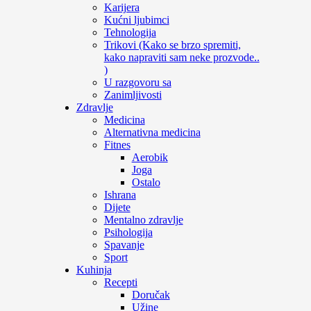
Karijera
Kućni ljubimci
Tehnologija
Trikovi (Kako se brzo spremiti,
kako napraviti sam neke prozvode..
)
U razgovoru sa
Zanimljivosti
Zdravlje
Medicina
Alternativna medicina
Fitnes
Aerobik
Joga
Ostalo
Ishrana
Dijete
Mentalno zdravlje
Psihologija
Spavanje
Sport
Kuhinja
Recepti
Doručak
Užine