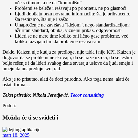
uče sa timom, a ne da “kontrolišu”
Problemi se beleže i rešavaju po prioritetu, ne po glasnoći
Ljudi dobijaju brzu povratnu informaciju: šta je prihvaćeno,
šta testiramo, šta nije i zašto
Unapređenje ne završava “idejom”, nego standardizacijom:
ažuriran standard, obuka, vizuelni prikaz, odgovornosti
Lideri se ne mere time koliko oni lično gase probleme, već
koliko razvijaju tim da probleme rešava sam
Dakle, Kaizen nije kutija za predloge, nije tabla i nije KPI. Kaizen je
dogovor da se problemi ne skrivaju, da se traže uzroci, da se testira
bolje rešenje i da lideri svakog dana stvaraju uslove da ljudi smeju i
umeju da unapređuju svoj rad.
Ako je to prisutno, alati će doći prirodno. Ako toga nema, alati će
ostati forma…
Tekst priredio: Nikola Jerotijević,
Tecor consulting
Podeli:
Možda će ti se svideti i
mart 18, 2025