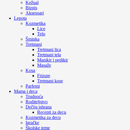
Kežual
Biznis
Aksesoari
Lepota
Kozmetika
Lice
Telo
Šminka
Tretmani
Tretmani lica
Tretmani tela
Manikir i pedikir
Masaže
Kosa
Frizure
Tretmani kose
Parfemi
Mama i deca
Trudnoća
Roditeljstvo
Dečija ishrana
Recepti za decu
Kozmetika za decu
Igračke
Školske teme