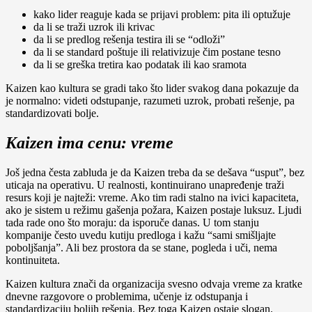
kako lider reaguje kada se prijavi problem: pita ili optužuje
da li se traži uzrok ili krivac
da li se predlog rešenja testira ili se “odloži”
da li se standard poštuje ili relativizuje čim postane tesno
da li se greška tretira kao podatak ili kao sramota
Kaizen kao kultura se gradi tako što lider svakog dana pokazuje da
je normalno: videti odstupanje, razumeti uzrok, probati rešenje, pa
standardizovati bolje.
Kaizen ima cenu: vreme
Još jedna česta zabluda je da Kaizen treba da se dešava “usput”, bez
uticaja na operativu. U realnosti, kontinuirano unapređenje traži
resurs koji je najteži: vreme. Ako tim radi stalno na ivici kapaciteta,
ako je sistem u režimu gašenja požara, Kaizen postaje luksuz. Ljudi
tada rade ono što moraju: da isporuče danas. U tom stanju
kompanije često uvedu kutiju predloga i kažu “sami smišljajte
poboljšanja”. Ali bez prostora da se stane, pogleda i uči, nema
kontinuiteta.
Kaizen kultura znači da organizacija svesno odvaja vreme za kratke
dnevne razgovore o problemima, učenje iz odstupanja i
standardizaciju boljih rešenja. Bez toga Kaizen ostaje slogan.