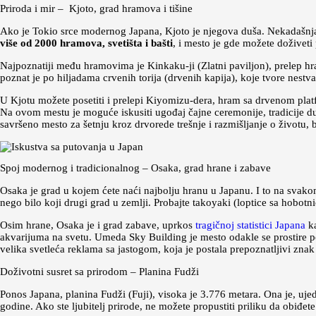
Priroda i mir – Kjoto, grad hramova i tišine
Ako je Tokio srce modernog Japana, Kjoto je njegova duša. Nekadašnja 
više od 2000 hramova, svetišta i bašti
, i mesto je gde možete doživet
Najpoznatiji među hramovima je Kinkaku-ji (Zlatni paviljon), prelep hr
poznat je po hiljadama crvenih torija (drvenih kapija), koje tvore nestv
U Kjotu možete posetiti i prelepi Kiyomizu-dera, hram sa drvenom pla
Na ovom mestu je moguće iskusiti ugođaj čajne ceremonije, tradicije dub
savršeno mesto za šetnju kroz drvorede trešnje i razmišljanje o životu, 
Spoj modernog i tradicionalnog – Osaka, grad hrane i zabave
Osaka je grad u kojem ćete naći najbolju hranu u Japanu. I to na sva
nego bilo koji drugi grad u zemlji. Probajte takoyaki (loptice sa hobot
Osim hrane, Osaka je i grad zabave, uprkos
tragičnoj statistici Japana
ka
akvarijuma na svetu. Umeda Sky Building je mesto odakle se prostire pog
velika svetleća reklama sa jastogom, koja je postala prepoznatljivi zna
Doživotni susret sa prirodom – Planina Fudži
Ponos Japana, planina Fudži (Fuji), visoka je 3.776 metara. Ona je, uj
godine. Ako ste ljubitelj prirode, ne možete propustiti priliku da obiđe