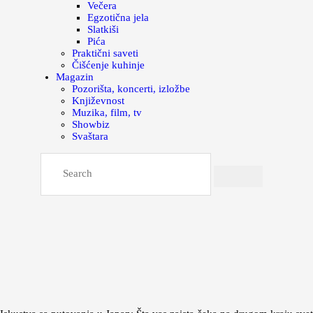
Večera
Egzotična jela
Slatkiši
Pića
Praktični saveti
Čišćenje kuhinje
Magazin
Pozorišta, koncerti, izložbe
Književnost
Muzika, film, tv
Showbiz
Svaštara