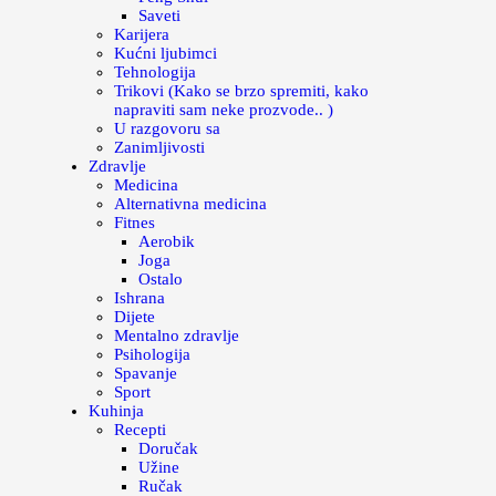
Saveti
Karijera
Kućni ljubimci
Tehnologija
Trikovi (Kako se brzo spremiti, kako
napraviti sam neke prozvode.. )
U razgovoru sa
Zanimljivosti
Zdravlje
Medicina
Alternativna medicina
Fitnes
Aerobik
Joga
Ostalo
Ishrana
Dijete
Mentalno zdravlje
Psihologija
Spavanje
Sport
Kuhinja
Recepti
Doručak
Užine
Ručak