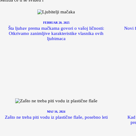
FEBRUAR 20, 2025
Šta ljubav prema mačkama govori o vašoj ličnosti:
Novi f
Otkrivamo zanimljive karakteristike vlasnika ovih
ljubimaca
MAJ 16, 2024
Zašto ne treba piti vodu iz plastične flaše, posebno leti
Kad 
pr