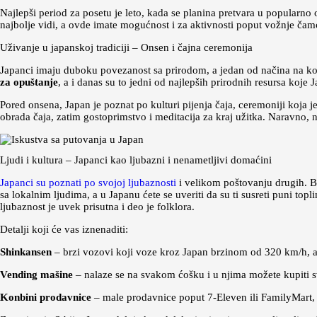
Najlepši period za posetu je leto, kada se planina pretvara u popularno o
najbolje vidi, a ovde imate mogućnost i za aktivnosti poput vožnje č
Uživanje u japanskoj tradiciji – Onsen i čajna ceremonija
Japanci imaju duboku povezanost sa prirodom, a jedan od načina na koj
za opuštanje
, a i danas su to jedni od najlepših prirodnih resursa koje 
Pored onsena, Japan je poznat po kulturi pijenja čaja, ceremoniji koja j
obrada čaja, zatim gostoprimstvo i meditacija za kraj užitka. Naravno, n
Ljudi i kultura – Japanci kao ljubazni i nenametljivi domaćini
Japanci su poznati po svojoj ljubaznosti
i velikom poštovanju drugih. Be
sa lokalnim ljudima, a u Japanu ćete se uveriti da su ti susreti puni top
ljubaznost je uvek prisutna i deo je folklora.
Detalji koji će vas iznenaditi:
Shinkansen
– brzi vozovi koji voze kroz Japan brzinom od 320 km/h, a
Vending mašine
– nalaze se na svakom ćošku i u njima možete kupiti s
Konbini prodavnice
– male prodavnice poput 7-Eleven ili FamilyMart, gd