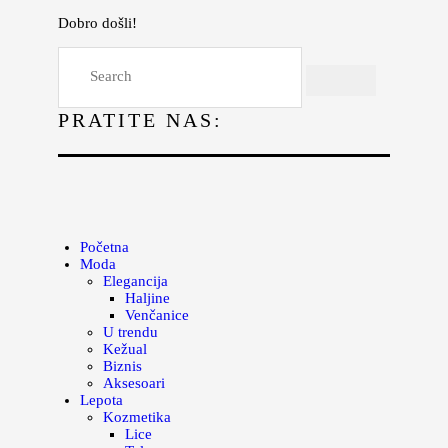
Dobro došli!
Početna
Moda
PRATITE NAS:
Lepota
Mama i deca
Lifestyle
Zdravlje
Početna
Moda
Kuhinja
Elegancija
Haljine
Magazin
Venčanice
U trendu
Kežual
Biznis
Aksesoari
Lepota
Kozmetika
Lice