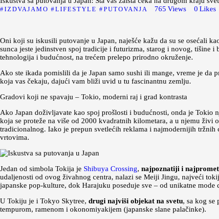
Iskustva sa putovanja u Japan: Šta vas zaista čeka na drugom kraju sve
765
Views
0
Likes
IZDVAJAMO
LIFESTYLE
PUTOVANJA
Oni koji su iskusili putovanje u Japan, naješće kažu da su se osećali ka
sunca jeste jedinstven spoj tradicije i futurizma, starog i novog, tišin
tehnologija i budućnost, na trećem prelepo prirodno okruženje.
Ako ste ikada pomislili da je Japan samo sushi ili mange, vreme je da p
koja vas čekaju, dajući vam bliži uvid u tu fascinantnu zemlju.
Gradovi koji ne spavaju – Tokio, moderni raj i grad kontrasta
Ako Japan doživljavate kao spoj prošlosti i budućnosti, onda je Tokio nj
koja se proteže na više od 2000 kvadratnih kilometara, a u njemu živi o
tradicionalnog. Iako je prepun svetlećih reklama i najmodernijih tržn
vrtovima.
Jedan od simbola Tokija je
Shibuya Crossing
,
najpoznatiji i najpromet
udaljenosti od ovog živahnog centra, nalazi se Meiji Jingu, najveći toki
japanske pop-kulture, dok Harajuku poseduje sve – od unikatne mode d
U Tokiju je i Tokyo Skytree,
drugi najviši objekat na svetu
, sa kog se
tempurom, ramenom i okonomiyakijem (japanske slane palačinke).