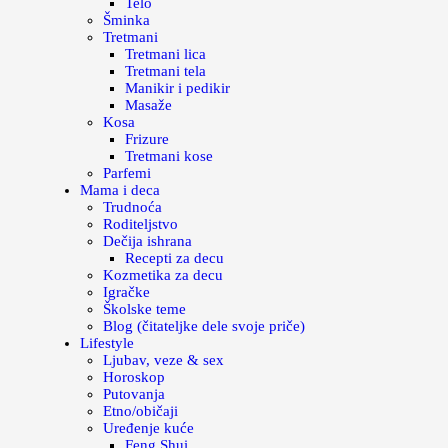
Telo
Šminka
Tretmani
Tretmani lica
Tretmani tela
Manikir i pedikir
Masaže
Kosa
Frizure
Tretmani kose
Parfemi
Mama i deca
Trudnoća
Roditeljstvo
Dečija ishrana
Recepti za decu
Kozmetika za decu
Igračke
Školske teme
Blog (čitateljke dele svoje priče)
Lifestyle
Ljubav, veze & sex
Horoskop
Putovanja
Etno/običaji
Uređenje kuće
Feng Shui