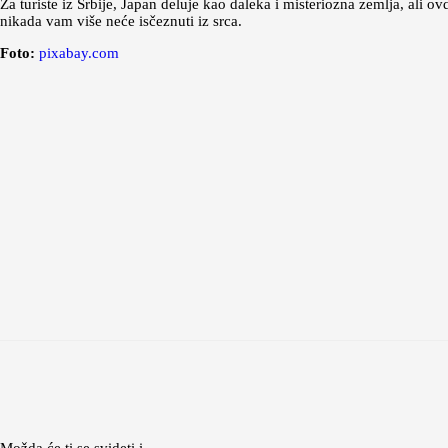
Za turiste iz Srbije, Japan deluje kao daleka i misteriozna zemlja, ali o
nikada vam više neće isčeznuti iz srca.
Foto:
pixabay.com
Možda će ti se svideti i