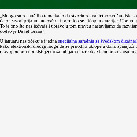
„Mnogo smo naučili o tome kako da stvorimo kvalitetno zvučno iskustvo
da on stvori prijatnu atmosferu i prirodno se uklopi u enterijer. Upr
To je ono što nas izdvaja i upravo u tom pravcu nastavljamo da razvij
dodao je David Granat.
U januaru nas očekuje i jedna
specijalna saradnja sa švedskom dizajn
kako elektronski uređaji mogu da se prirodno uklope u dom, spajajući te
o ovoj ponudi i predstojećim saradnjama biće objavljeno uoči lansiranja