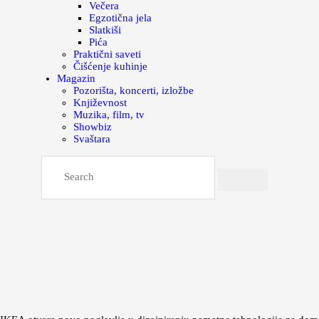
Večera
Egzotična jela
Slatkiši
Pića
Praktični saveti
Čišćenje kuhinje
Magazin
Pozorišta, koncerti, izložbe
Književnost
Muzika, film, tv
Showbiz
Svaštara