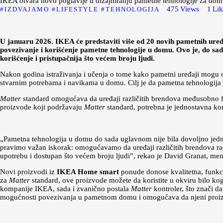
IKEA otvara novo poglavlje u dizajniranju pametne tehnologije za dom
475
Views
1
Li
IZDVAJAMO
LIFESTYLE
TEHNOLOGIJA
U januaru 2026. IKEA će predstaviti više od 20 novih pametnih uređa
povezivanje i korišćenje pametne tehnologije u domu. Ovo je, do sad
korišćenje i pristupačnija što većem broju ljudi.
Nakon godina istraživanja i učenja o tome kako pametni uređaji mogu da
stvarnim potrebama i navikama u domu. Cilj je da pametna tehnologija z
Matter
standard omogućava da uređaji različitih brendova međusobno funk
proizvode koji podržavaju
Matter
standard, potrebna je jednostavna ko
„Pametna tehnologija u domu do sada uglavnom nije bila dovoljno jednos
pravimo važan iskorak: omogućavamo da uređaji različitih brendova r
upotrebu i dostupan što većem broju ljudi”, rekao je David Granat, m
Novi proizvodi iz
IKEA Home smart
ponude donose kvalitetna, funkc
za
Matter
standard, ove proizvode možete da koristite u okviru bilo ko
kompanije IKEA, sada i zvanično postala
Matter
kontroler, što znači d
mogućnosti povezivanja u pametnom domu i omogućava da njeni proizvo