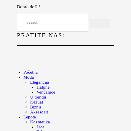
Dobro došli!
Početna
Moda
PRATITE NAS:
Lepota
Mama i deca
Lifestyle
Zdravlje
Početna
Moda
Kuhinja
Elegancija
Haljine
Magazin
Venčanice
U trendu
Kežual
Biznis
Aksesoari
Lepota
Kozmetika
Lice