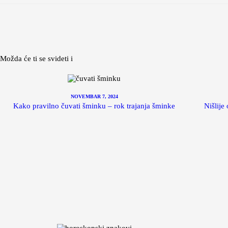
Možda će ti se svideti i
NOVEMBAR 7, 2024
Kako pravilno čuvati šminku – rok trajanja šminke
Nišlije