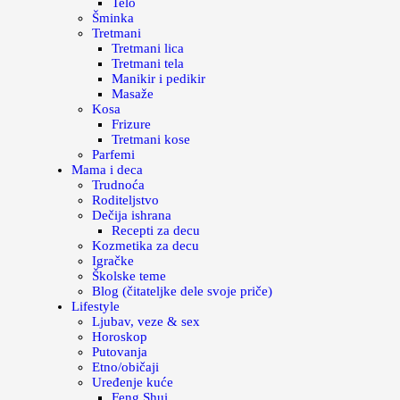
Telo
Šminka
Tretmani
Tretmani lica
Tretmani tela
Manikir i pedikir
Masaže
Kosa
Frizure
Tretmani kose
Parfemi
Mama i deca
Trudnoća
Roditeljstvo
Dečija ishrana
Recepti za decu
Kozmetika za decu
Igračke
Školske teme
Blog (čitateljke dele svoje priče)
Lifestyle
Ljubav, veze & sex
Horoskop
Putovanja
Etno/običaji
Uređenje kuće
Feng Shui