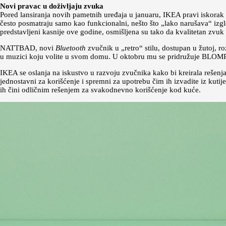
Novi pravac u doživljaju zvuka
Pored lansiranja novih pametnih uređaja u januaru, IKEA pravi iskorak 
često posmatraju samo kao funkcionalni, nešto što „lako narušava“ iz
predstavljeni kasnije ove godine, osmišljena su tako da kvalitetan zvuk
NATTBAD, novi
Bluetooth
zvučnik u „retro“ stilu, dostupan u žutoj, r
u muzici koju volite u svom domu. U oktobru mu se pridružuje BLOMPR
IKEA se oslanja na iskustvo u razvoju zvučnika kako bi kreirala rešenj
jednostavni za korišćenje i spremni za upotrebu čim ih izvadite iz kutij
ih čini odličnim rešenjem za svakodnevno korišćenje kod kuće.