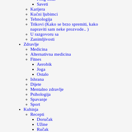
Saveti
Karijera
Kućni ljubimci
Tehnologija
Trikovi (Kako se brzo spremiti, kako
napraviti sam neke prozvode.. )
U razgovoru sa
Zanimljivosti
Zdravlje
Medicina
Alternativna medicina
Fitnes
Aerobik
Joga
Ostalo
Ishrana
Dijete
Mentalno zdravlje
Psihologija
Spavanje
Sport
Kuhinja
Recepti
Doručak
Užine
Ručak