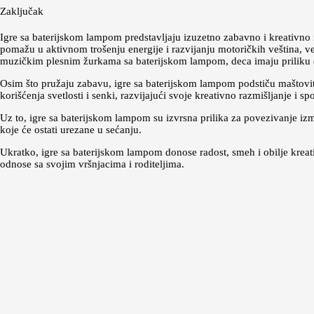
Zaključak
Igre sa baterijskom lampom predstavljaju izuzetno zabavno i kreativno 
pomažu u aktivnom trošenju energije i razvijanju motoričkih veština, već
muzičkim plesnim žurkama sa baterijskom lampom, deca imaju priliku d
Osim što pružaju zabavu, igre sa baterijskom lampom podstiču maštovit
korišćenja svetlosti i senki, razvijajući svoje kreativno razmišljanje i 
Uz to, igre sa baterijskom lampom su izvrsna prilika za povezivanje i
koje će ostati urezane u sećanju.
Ukratko, igre sa baterijskom lampom donose radost, smeh i obilje kreati
odnose sa svojim vršnjacima i roditeljima.