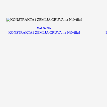
MAJ 24, 2024
KONSTRAKTA i ZEMLJA GRUVA na Nišvillu!
B