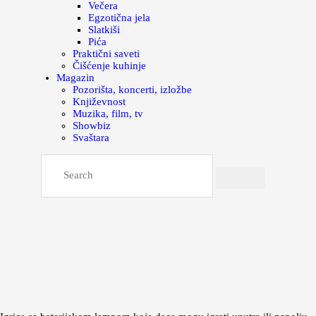
Večera
Egzotična jela
Slatkiši
Pića
Praktični saveti
Čišćenje kuhinje
Magazin
Pozorišta, koncerti, izložbe
Književnost
Muzika, film, tv
Showbiz
Svaštara