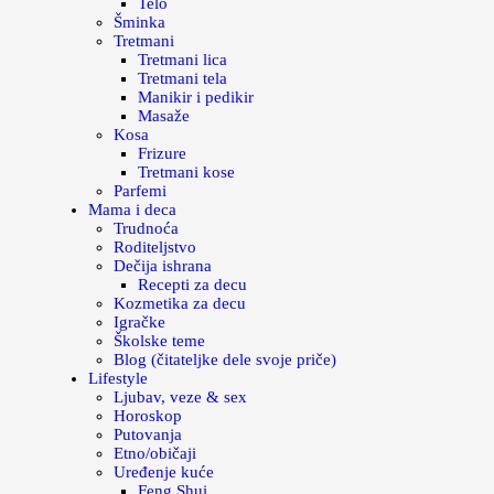
Telo
Šminka
Tretmani
Tretmani lica
Tretmani tela
Manikir i pedikir
Masaže
Kosa
Frizure
Tretmani kose
Parfemi
Mama i deca
Trudnoća
Roditeljstvo
Dečija ishrana
Recepti za decu
Kozmetika za decu
Igračke
Školske teme
Blog (čitateljke dele svoje priče)
Lifestyle
Ljubav, veze & sex
Horoskop
Putovanja
Etno/običaji
Uređenje kuće
Feng Shui