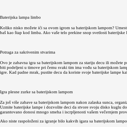
Baterijska lampa limbo
Koliko nisko možete ići sa ovom igrom sa baterijskom lampom? Umesto 
baš kao štap kod limba. Ako vaše telo prekine snop svetlosti baterijske l
Potraga za sakrivenim stvarima
Ovo je zabavna igra sa baterijskom lampom za stariju decu ili možete pr
biti podeljeni u timove pri čemu svaki tim ima vođu sa baterijskom lam
igre. Kad padne mrak, pustite decu da koriste svoje baterijske lampe ka
Igra plesne zurke sa baterijskom lampom
Za još više zabave sa baterijskom lampom nakon zalaska sunca, organizu
Uzmite baterijske lampe i dozvolite deci da stvore svoju disko kuglu dok
garantovano donosi mnogo smeha i iscrpljenosti vašem večernjem pro
Ako niste raspoloženi za igranje bilo kakvih igara sa baterijskom lam