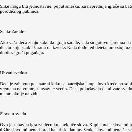
Slike mogu biti jednostavne, poput smeška. Za naprednije igrače sa ba
porodičnog ljubimca.
Senke šarade
Ako vaša deca znaju kako da igraju šarade, tada su gotovo spremna da i
detetu koju senku šaradu da izvede. Kada dođe red deteta, ono stoji uz
dobilo. Igrači pogađaju.
Uhvati svetlost
Deci je zabavno posmatrati kako se baterijska lampa brzo kreće po sobi. 
vremena na vreme, zaustavite svetlo. Deca pokušavaju da uhvate svetlost,
njemu ako je na zidu.
Slovo u svetlu
Ovo je zabavna igra za decu koja tek uče slova. Kupite mala slova od p
držite slovo od pene ispred baterijske lampe. Senka slova od pene će se