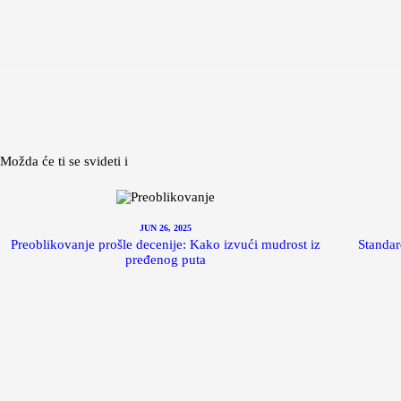
Možda će ti se svideti i
JUN 26, 2025
Preoblikovanje prošle decenije: Kako izvući mudrost iz
Standar
pređenog puta