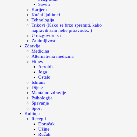
Saveti
Karijera
Kućni ljubimci
Tehnologija
Trikovi (Kako se brzo spremiti, kako
napraviti sam neke prozvode.. )
U razgovoru sa
Zanimljivosti
Zdravlje
Medicina
Alternativna medicina
Fitnes
Aerobik
Joga
Ostalo
Ishrana
Dijete
Mentalno zdravlje
Psihologija
Spavanje
Sport
Kuhinja
Recepti
Doručak
Užine
Ručak