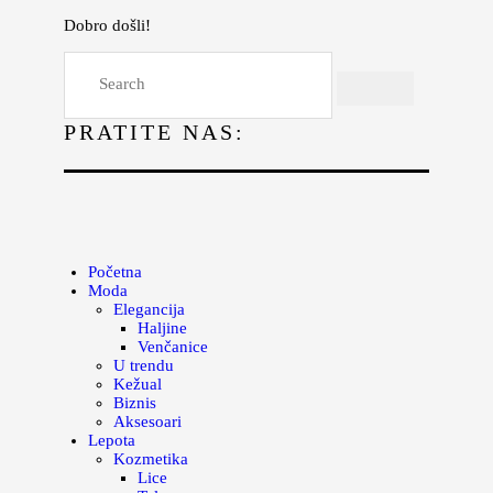
Dobro došli!
Početna
Moda
PRATITE NAS:
Lepota
Mama i deca
Lifestyle
Zdravlje
Početna
Moda
Kuhinja
Elegancija
Haljine
Magazin
Venčanice
U trendu
Kežual
Biznis
Aksesoari
Lepota
Kozmetika
Lice