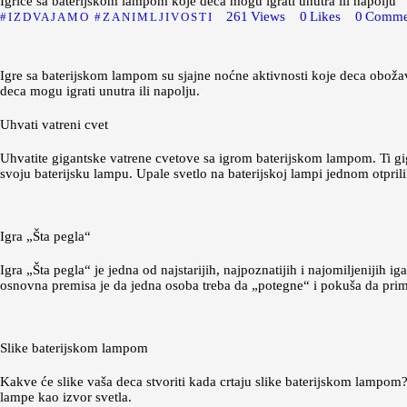
Igrice sa baterijskom lampom koje deca mogu igrati unutra ili napolju
261
Views
0
Likes
0
Comme
IZDVAJAMO
ZANIMLJIVOSTI
Igre sa baterijskom lampom su sjajne noćne aktivnosti koje deca obožav
deca mogu igrati unutra ili napolju.
Uhvati vatreni cvet
Uhvatite gigantske vatrene cvetove sa igrom baterijskom lampom. Ti giga
svoju baterijsku lampu. Upale svetlo na baterijskoj lampi jednom otpril
Igra „Šta pegla“
Igra „Šta pegla“ je jedna od najstarijih, najpoznatijih i najomiljenijih i
osnovna premisa je da jedna osoba treba da „potegne“ i pokuša da primeti
Slike baterijskom lampom
Kakve će slike vaša deca stvoriti kada crtaju slike baterijskom lampo
lampe kao izvor svetla.