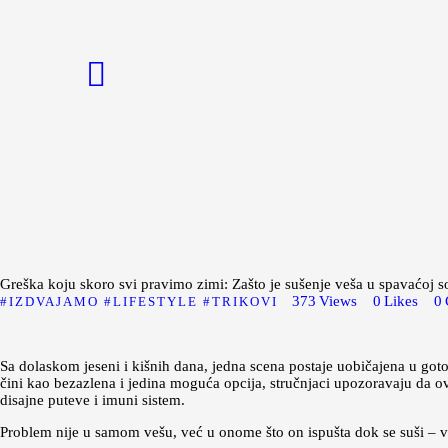
Početna
Moda
Lepota
Mama i deca
Lifestyle
Zdravlje
Kuhinja
Greška koju skoro svi pravimo zimi: Zašto je sušenje veša u spavaćoj 
373
Views
0
Likes
0
IZDVAJAMO
LIFESTYLE
TRIKOVI
Magazin
Sa dolaskom jeseni i kišnih dana, jedna scena postaje uobičajena u got
čini kao bezazlena i jedina moguća opcija, stručnjaci upozoravaju da o
disajne puteve i imuni sistem.
Problem nije u samom vešu, već u onome što on ispušta dok se suši – v