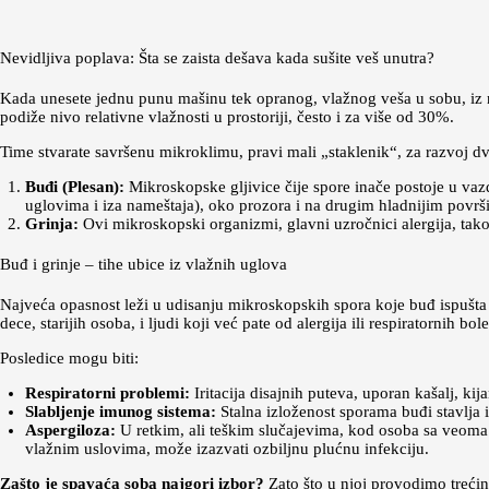
Nevidljiva poplava: Šta se zaista dešava kada sušite veš unutra?
Kada unesete jednu punu mašinu tek opranog, vlažnog veša u sobu, iz 
podiže nivo relativne vlažnosti u prostoriji, često i za više od 30%.
Time stvarate savršenu mikroklimu, pravi mali „staklenik“, za razvoj dv
Buđi (Plesan):
Mikroskopske gljivice čije spore inače postoje u va
uglovima i iza nameštaja), oko prozora i na drugim hladnijim površ
Grinja:
Ovi mikroskopski organizmi, glavni uzročnici alergija, tak
Buđ i grinje – tihe ubice iz vlažnih uglova
Najveća opasnost leži u udisanju mikroskopskih spora koje buđ ispušta
dece, starijih osoba, i ljudi koji već pate od alergija ili respiratornih bole
Posledice mogu biti:
Respiratorni problemi:
Iritacija disajnih puteva, uporan kašalj, kij
Slabljenje imunog sistema:
Stalna izloženost sporama buđi stavlja 
Aspergiloza:
U retkim, ali teškim slučajevima, kod osoba sa veoma 
vlažnim uslovima, može izazvati ozbiljnu plućnu infekciju.
Zašto je spavaća soba najgori izbor?
Zato što u njoj provodimo trećin