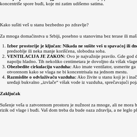
koncentriše spore buđi, koje mi zatim udišemo satima.
Kako sušiti veš u stanu bezbedno po zdravlje?
Za mnoga domaćinstva u Srbiji, posebno u stanovima bez terase ili mašin
Izbor prostorije je ključan:
Nikada ne sušite veš u spavaćoj ili dn
predsoblje ili neka manje korišćena, slobodna soba.
VENTILACIJA JE ZAKON:
Ovo je najvažnije pravilo. Gde god da
napolju hladno. Tih nekoliko centimetara je dovoljno da višak vlage
Obezbedite cirkulaciju vazduha:
Ako imate ventilator, usmerite ga k
otvorenom kako se vlaga ne bi koncentrisala na jednom mestu.
Razmislite o odvlaživaču vazduha:
Ako živite u stanu koji je i inač
uređaji bukvalno „izvlače“ višak vode iz vazduha, sprečavajući poja
Zaključak
Sušenje veša u zatvorenom prostoru je nužnost za mnoge, ali ne mora bi
rizik od vlage i buđi. Vaš dom treba da bude oaza zdravlja, a ne leglo