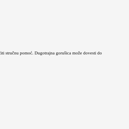
ražiti stručnu pomoć. Dugotrajna gorušica može dovesti do