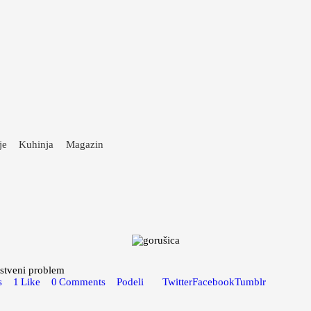
je
Kuhinja
Magazin
vstveni problem
s
1
Like
0
Comments
Podeli
Twitter
Facebook
Tumblr