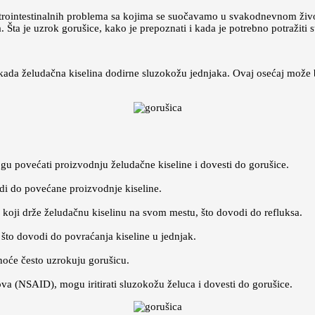
gastrointestinalnih problema sa kojima se suočavamo u svakodnevnom živ
. Šta je uzrok gorušice, kako je prepoznati i kada je potrebno potražiti
e kada želudačna kiselina dodirne sluzokožu jednjaka. Ovaj osećaj može b
ogu povećati proizvodnju želudačne kiseline i dovesti do gorušice.
di do povećane proizvodnje kiseline.
 koji drže želudačnu kiselinu na svom mestu, što dovodi do refluksa.
što dovodi do povraćanja kiseline u jednjak.
oće često uzrokuju gorušicu.
ova (NSAID), mogu iritirati sluzokožu želuca i dovesti do gorušice.