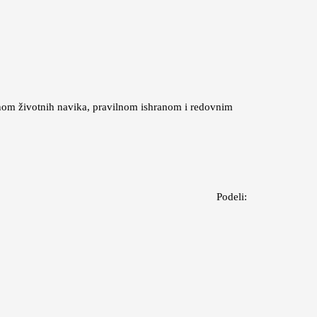
enom životnih navika, pravilnom ishranom i redovnim
Podeli: