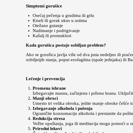
Simptomi gorušice
Osećaj pečenja u grudima ili grlu
Kiseli ili gorak ukus u ustima
Otežano gutanje
Nadimanje i podrigivanje
Kašalj ili promuklost
Kada gorušica postaje ozbiljan problem?
Ako se gorušica javlja više od dva puta nedeljno ili prać
ozbiljnijih stanja, poput ezofagitisa (upale jednjaka) ili 
Lečenje i prevencija
Promena ishrane
Izbegavajte masnu, začinjenu i prženu hranu. Uključite 
Manji obroci
Umesto tri velika obroka, jedite manje obroke češće 
Izbegavanje alkohola i pušenja
Ograničite konzumaciju alkohola i prestanite da pušite
Redukcija stresa
Vežbe opuštanja, joga ili meditacija mogu pomoći u s
Prirodni lekovi