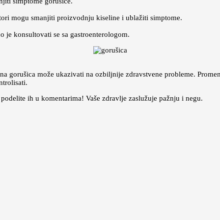
jiti simptome gorušice.
tori mogu smanjiti proizvodnju kiseline i ublažiti simptome.
o je konsultovati se sa gastroenterologom.
rajna gorušica može ukazivati na ozbiljnije zdravstvene probleme. Prom
rolisati.
, podelite ih u komentarima! Vaše zdravlje zaslužuje pažnju i negu.