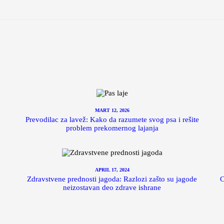
MART 12, 2026
Prevodilac za lavež: Kako da razumete svog psa i rešite
problem prekomernog lajanja
APRIL 17, 2024
Zdravstvene prednosti jagoda: Razlozi zašto su jagode
C
neizostavan deo zdrave ishrane