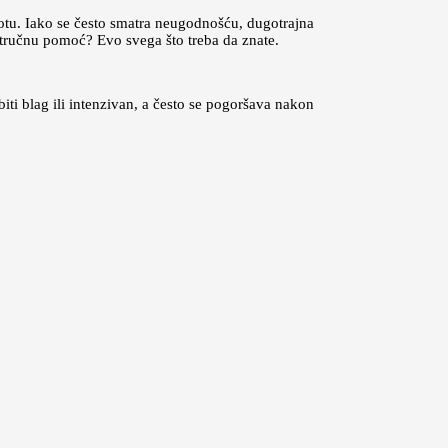
otu. Iako se često smatra neugodnošću, dugotrajna
 stručnu pomoć? Evo svega što treba da znate.
iti blag ili intenzivan, a često se pogoršava nakon