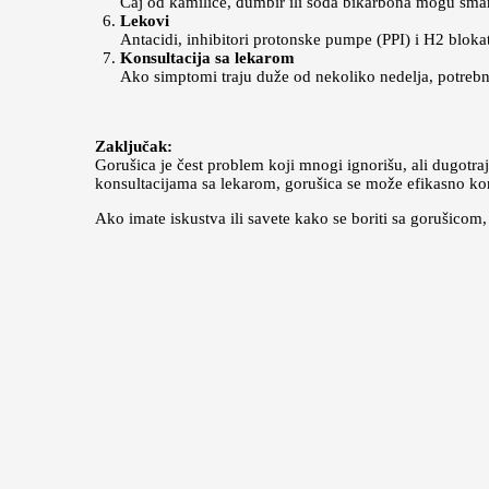
Čaj od kamilice, đumbir ili soda bikarbona mogu sman
Lekovi
Antacidi, inhibitori protonske pumpe (PPI) i H2 bloka
Konsultacija sa lekarom
Ako simptomi traju duže od nekoliko nedelja, potrebn
Zaključak:
Gorušica je čest problem koji mnogi ignorišu, ali dugot
konsultacijama sa lekarom, gorušica se može efikasno kont
Ako imate iskustva ili savete kako se boriti sa gorušicom