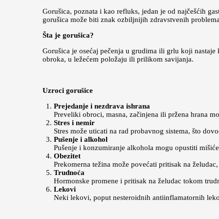
Gorušica, poznata i kao refluks, jedan je od najčešćih 
gorušica može biti znak ozbiljnijih zdravstvenih problema
Šta je gorušica?
Gorušica je osećaj pečenja u grudima ili grlu koji nastaj
obroka, u ležećem položaju ili prilikom savijanja.
Uzroci gorušice
Prejedanje i nezdrava ishrana
Preveliki obroci, masna, začinjena ili pržena hrana m
Stres i nemir
Stres može uticati na rad probavnog sistema, što dovo
Pušenje i alkohol
Pušenje i konzumiranje alkohola mogu opustiti mišiće
Obezitet
Prekomerna težina može povećati pritisak na želudac, 
Trudnoća
Hormonske promene i pritisak na želudac tokom trudn
Lekovi
Neki lekovi, poput nesteroidnih antiinflamatornih lek