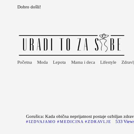
Dobro došli!
Početna
Moda
Lepota
Mama i deca
Lifestyle
Početna
Moda
Lepota
Mama i deca
Lifestyle
Zdravl
Zdravlje
Kuhinja
Magazin
Gorušica: Kada obična neprijatnost postaje ozbiljan zdra
533
View
IZDVAJAMO
MEDICINA
ZDRAVLJE