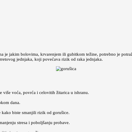
ena je jakim bolovima, krvarenjem ili gubitkom težine, potrebno je pot
Barretovog jednjaka, koji povećava rizik od raka jednjaka.
više voća, povrća i celovitih žitarica u ishranu.
tokom dana.
 kako biste smanjili rizik od gorušice.
manjenju stresa i poboljšanju probave.