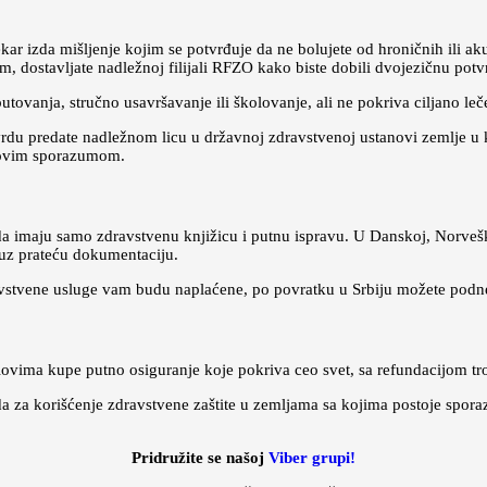
kar izda mišljenje kojim se potvrđuje da ne bolujete od hroničnih ili aku
dostavljate nadležnoj filijali RFZO kako biste dobili dvojezičnu potv
utovanja, stručno usavršavanje ili školovanje, ali ne pokriva ciljano leč
rdu predate nadležnom licu u državnoj zdravstvenoj ustanovi zemlje u k
 ovim sporazumom.
a da imaju samo zdravstvenu knjižicu i putnu ispravu. U Danskoj, Norveš
 uz prateću dokumentaciju.
dravstvene usluge vam budu naplaćene, po povratku u Srbiju možete pod
ima kupe putno osiguranje koje pokriva ceo svet, sa refundacijom tro
za korišćenje zdravstvene zaštite u zemljama sa kojima postoje sporaz
Pridružite se našoj
Viber grupi!