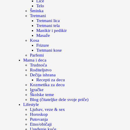
Lice
Telo
Šminka
Tretmani
Tretmani lica
Tretmani tela
Manikir i pedikir
Masaže
Kosa
Frizure
Tretmani kose
Parfemi
Mama i deca
Trudnoća
Roditeljstvo
Dečija ishrana
Recepti za decu
Kozmetika za decu
Igračke
Školske teme
Blog (čitateljke dele svoje priče)
Lifestyle
Ljubav, veze & sex
Horoskop
Putovanja
Etno/običaji
Uređenje kuće