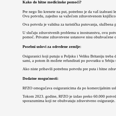
Kako do hitne medicinske pomoći?
Pre nego što krenete na put, potrebno je da vaš izabrani le
Ovu potvrdu, zajedno sa važećom zdravstvenom knjižicom, 
Ova potvrda je validna za turistička putovanja, službena p
U slučaju zdravstvenih problema u inostranstvu, ovu potv
pomoć. Privatne zdravstvene ustanove nisu obuhvaćene
Posebni uslovi za određene zemlje:
Osiguranici koji putuju u Poljsku i Veliku Britaniju treb
sami, a potom ih možete refundirati po povratku u Srbiju
Ako niste pribavili potrebnu potvrdu pre puta i hitne z
Dodatne mogućnosti:
RFZO omogućava osiguranicima da po komercijalnim uslov
Tokom 2023. godine, RFZO je izdao preko 60.000 potvrda 
sporazumima koji ne obuhvataju zdravstveno osiguranje.