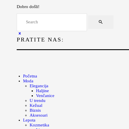
Dobro došli!
Početna
Moda
Lepota
PRATITE NAS:
Mama i deca
Lifestyle
Zdravlje
Početna
Kuhinja
Moda
Elegancija
Magazin
Haljine
Venčanice
U trendu
Kežual
Biznis
Aksesoari
Lepota
Kozmetika