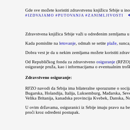
Gde sve možete koristiti zdravstvenu knjižicu Srbije u ino
IZDVAJAMO
PUTOVANJA
ZANIMLJIVOSTI
Zdravstvena knjižica Srbije važi u određenim zemljama u i
Kada pomislite na
letovanje
, odmah se setite
plaže
, sunca
Dobra vest je da u nekim zemljama možete koristiti zdravs
Od Republičkog fonda za zdravstveno
osiguranje
(RFZO) 
osiguranje pruža, kao i informacijama o eventualnim trošk
Zdravstveno osiguranje:
RFZO navodi da Srbija ima bilateralne sporazume o socija
Bugarska, Holandija, Italija, Luksemburg, Mađarska, Sev
Velika Britanija, kanadska provincija Kvebek, Danska, N
U ovim državama, osiguranici iz Srbije imaju pravo na b
proći kroz određeni postupak.