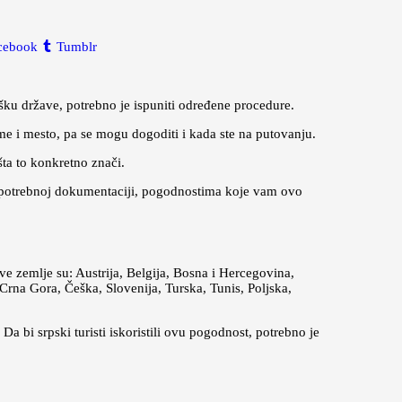
cebook
Tumblr
šku države, potrebno je ispuniti određene procedure.
me i mesto, pa se mogu dogoditi i kada ste na putovanju.
ta to konkretno znači.
, potrebnoj dokumentaciji, pogodnostima koje vam ovo
e zemlje su: Austrija, Belgija, Bosna i Hercegovina,
na Gora, Češka, Slovenija, Turska, Tunis, Poljska,
. Da bi srpski turisti iskoristili ovu pogodnost, potrebno je