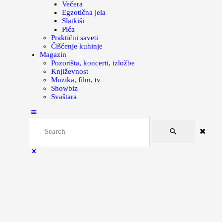
Večera
Egzotična jela
Slatkiši
Pića
Praktični saveti
Čišćenje kuhinje
Magazin
Pozorišta, koncerti, izložbe
Književnost
Muzika, film, tv
Showbiz
Svaštara