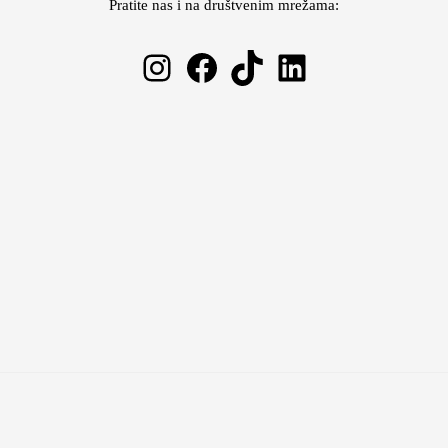
Pratite nas i na društvenim mrežama:
Instagram
Facebook
TikTok
LinkedIn