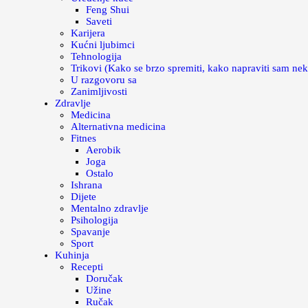
Feng Shui
Saveti
Karijera
Kućni ljubimci
Tehnologija
Trikovi (Kako se brzo spremiti, kako napraviti sam nek
U razgovoru sa
Zanimljivosti
Zdravlje
Medicina
Alternativna medicina
Fitnes
Aerobik
Joga
Ostalo
Ishrana
Dijete
Mentalno zdravlje
Psihologija
Spavanje
Sport
Kuhinja
Recepti
Doručak
Užine
Ručak