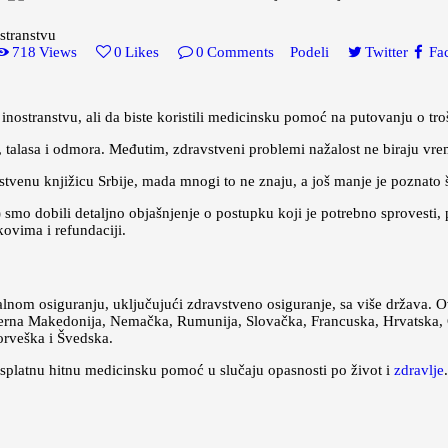
stranstvu
718
Views
0
Likes
0
Comments
Podeli
Twitter
Fa
nostranstvu, ali da biste koristili medicinsku pomoć na putovanju o tro
, talasa i odmora. Međutim, zdravstveni problemi nažalost ne biraju vre
tvenu knjižicu Srbije, mada mnogi to ne znaju, a još manje je poznato š
smo dobili detaljno objašnjenje o postupku koji je potrebno sprovesti
ovima i refundaciji.
lnom osiguranju, uključujući zdravstveno osiguranje, sa više država. Ov
erna Makedonija, Nemačka, Rumunija, Slovačka, Francuska, Hrvatska, Cr
orveška i Švedska.
esplatnu hitnu medicinsku pomoć u slučaju opasnosti po život i
zdravlje