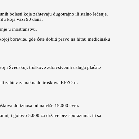
tnih bolesti koje zahtevaju dugotrajno ili stalno lečenje.
rdu koja važi 90 dana.
enje u inostranstvu.
ojoj boravite, gde ćete dobiti pravo na hitnu medicinsku
koj i Švedskoj, troškove zdravstvenih usluga plaćate
neti zahtev za naknadu troškova RFZO-u.
škova do iznosa od najviše 15.000 evra.
umi, i gotovo 5.000 za države bez sporazuma, ili sa