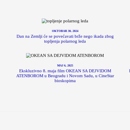
OKTOBAR 30, 2024
Dan na Zemlji će se povećavati brže nego ikada zbog
topljenja polarnog leda
MAJ 6, 2025
Ekskluzivno 8. maja film OKEAN SA DEJVIDOM
ATENBOROM u Beogradu i Novom Sadu, u CineStar
bioskopima