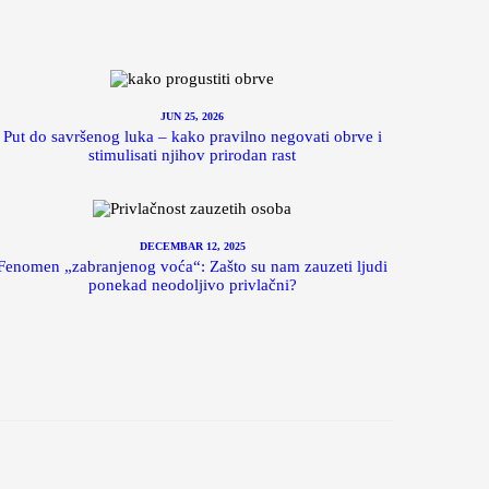
JUN 25, 2026
Put do savršenog luka – kako pravilno negovati obrve i
stimulisati njihov prirodan rast
DECEMBAR 12, 2025
Fenomen „zabranjenog voća“: Zašto su nam zauzeti ljudi
ponekad neodoljivo privlačni?