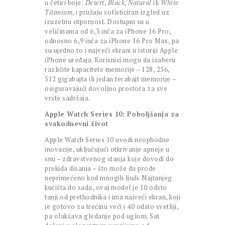
u četiri boje:
Desert
,
Black
,
Natural
ili
White
Titanium
, i pružaju sofisticiran izgled uz
izuzetnu otpornost. Dostupni su u
veličinama od 6,3 inča za iPhone 16 Pro,
odnosno 6,9 inča za iPhone 16 Pro Max, pa
su ujedno to i najveći ekrani u istoriji Apple
iPhone uređaja. Korisnici mogu da izaberu
različite kapacitete memorije – 128, 256,
512 gigabajta ili jedan terabajt memorije –
osiguravajući dovoljno prostora za sve
vrste sadržaja.
Apple Watch Series 10: Poboljšanja za
svakodnevni život
Apple Watch Series 10 uvodi neophodne
inovacije, uključujući otkrivanje apneje u
snu – zdravstvenog stanja koje dovodi do
prekida disanja – što može da prođe
neprimećeno kod mnogih ljudi. Najtanjeg
kućišta do sada, ovaj model je 10 odsto
tanji od prethodnika i ima najveći ekran, koji
je gotovo za trećinu veći i 40 odsto svetliji,
pa olakšava gledanje pod uglom. Sat