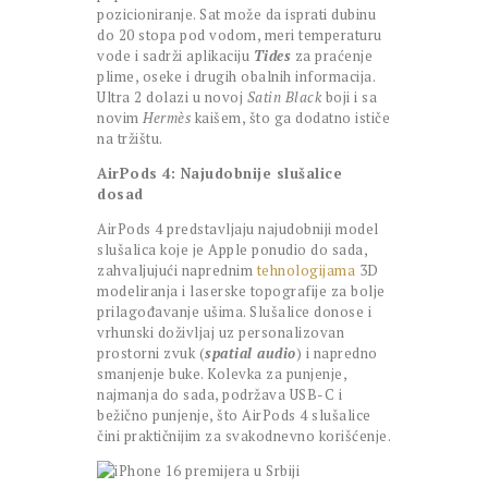
pozicioniranje. Sat može da isprati dubinu
do 20 stopa pod vodom, meri temperaturu
vode i sadrži aplikaciju
Tides
za praćenje
plime, oseke i drugih obalnih informacija.
Ultra 2 dolazi u novoj
Satin Black
boji i sa
novim
Hermès
kaišem, što ga dodatno ističe
na tržištu.
AirPods 4: Najudobnije slušalice
dosad
AirPods 4 predstavljaju najudobniji model
slušalica koje je Apple ponudio do sada,
zahvaljujući naprednim
tehnologijama
3D
modeliranja i laserske topografije za bolje
prilagođavanje ušima. Slušalice donose i
vrhunski doživljaj uz personalizovan
prostorni zvuk (
spatial audio
) i napredno
smanjenje buke. Kolevka za punjenje,
najmanja do sada, podržava USB-C i
bežično punjenje, što AirPods 4 slušalice
čini praktičnijim za svakodnevno korišćenje.