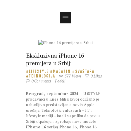
Magazin
Ekskluzivna iPhone 16
premijera u Srbiji
LIFESTYLE
MAGAZIN
SVAŠTARA
577
Views
0
Likes
TEHNOLOGIJA
0
Comments
Podeli
Beograd, septembar 2024.
– U iSTYLE
prodavnici u Knez Mihailovoj održano je
uzbudljivo predstavljanje novih Apple
uređaja. Tehnološki entuzijasti – IT i
lifestyle mediji – imali su priliku da prvi u
Srbiji otpakuju i isprobaju nove modele
iPhone 16
serije(iPhone 16, iPhone 16