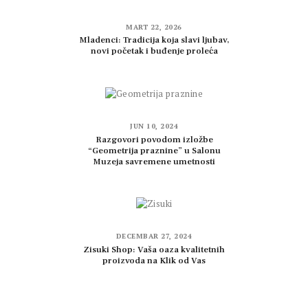
MART 22, 2026
Mladenci: Tradicija koja slavi ljubav,
novi početak i buđenje proleća
JUN 10, 2024
Razgovori povodom izložbe
“Geometrija praznine” u Salonu
Muzeja savremene umetnosti
DECEMBAR 27, 2024
Zisuki Shop: Vaša oaza kvalitetnih
proizvoda na Klik od Vas