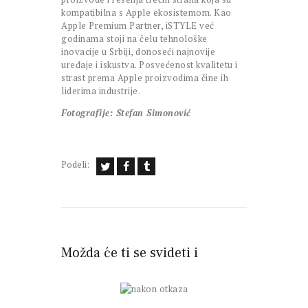
kompatibilna s Apple ekosistemom. Kao
Apple Premium Partner, iSTYLE već
godinama stoji na čelu tehnološke
inovacije u Srbiji, donoseći najnovije
uređaje i iskustva. Posvećenost kvalitetu i
strast prema Apple proizvodima čine ih
liderima industrije.
Fotografije: Stefan Simonović
Podeli:
Možda će ti se svideti i