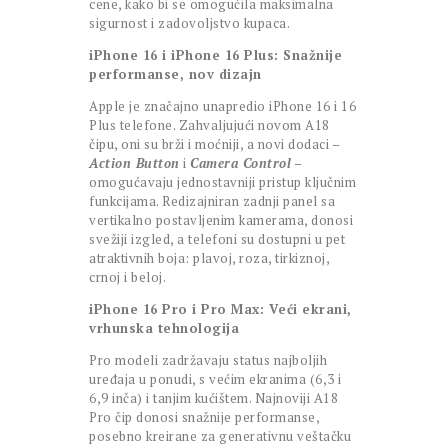
cene, kako bi se omogućila maksimalna
sigurnost i zadovoljstvo kupaca.
iPhone 16 i iPhone 16 Plus: Snažnije
performanse, nov dizajn
Apple je značajno unapredio iPhone 16 i 16
Plus telefone. Zahvaljujući novom A18
čipu, oni su brži i moćniji, a novi dodaci –
Action Button
i
Camera Control
–
omogućavaju jednostavniji pristup ključnim
funkcijama. Redizajniran zadnji panel sa
vertikalno postavljenim kamerama, donosi
svežiji izgled, a telefoni su dostupni u pet
atraktivnih boja: plavoj, roza, tirkiznoj,
crnoj i beloj.
iPhone 16 Pro i Pro Max: Veći ekrani,
vrhunska tehnologija
Pro modeli zadržavaju status najboljih
uređaja u ponudi, s većim ekranima (6,3 i
6,9 inča) i tanjim kućištem. Najnoviji A18
Pro čip donosi snažnije performanse,
posebno kreirane za generativnu veštačku