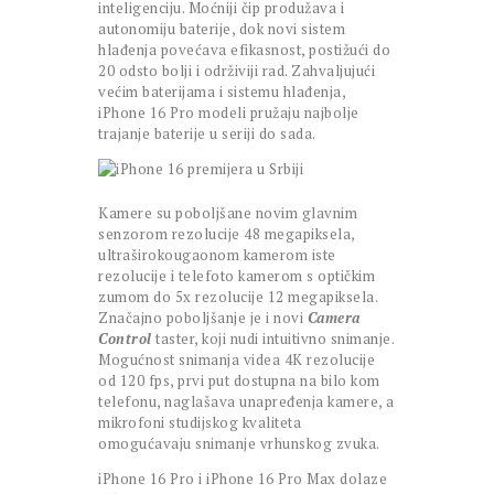
inteligenciju. Moćniji čip produžava i
autonomiju baterije, dok novi sistem
hlađenja povećava efikasnost, postižući do
20 odsto bolji i održiviji rad. Zahvaljujući
većim baterijama i sistemu hlađenja,
iPhone 16 Pro modeli pružaju najbolje
trajanje baterije u seriji do sada.
Kamere su poboljšane novim glavnim
senzorom rezolucije 48 megapiksela,
ultraširokougaonom kamerom iste
rezolucije i telefoto kamerom s optičkim
zumom do 5x rezolucije 12 megapiksela.
Značajno poboljšanje je i novi
Camera
Control
taster, koji nudi intuitivno snimanje.
Mogućnost snimanja videa 4K rezolucije
od 120 fps, prvi put dostupna na bilo kom
telefonu, naglašava unapređenja kamere, a
mikrofoni studijskog kvaliteta
omogućavaju snimanje vrhunskog zvuka.
iPhone 16 Pro i iPhone 16 Pro Max dolaze