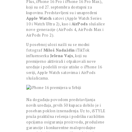
Plus, iPhone 16 Pro i iPhone 16 Pro Max),
koji su od 27. septembra dostupni za
kupovinu. Predstavljeni su i unapređeni
Apple Watch
satovi (Apple Watch Series
10 i Watch Ultra 2), kao i
AirPods
slušalice
nove generacije (AirPods 4, AirPods Max i
AirPods Pro 2).
U posebnoj ulozi našli su se modni
fotograf
Miloš Nadaždin
iTikTok
influenserka
Jelena Vajs
, koji su
premijerno aktivirali i otpakovali nove
uređaje i podelili svoje utiske o iPhone 16
seriji, Apple Watch satovima i AirPods
slušalicama.
Na događaju povodom predstavljanja
novih uređaja, prvih 50 kupaca dobilo je i
poseban poklon iznenađenja. Uz to, iSTYLE
pruža praktična rešenja i podršku različitim
opcijama osiguranja proizvoda, produžene
garancije i konkurentne maloprodajne