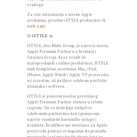
svakoga.
Za više informacija o novim Apple
uređajima, posetite iSTYLE prodavnice ili
web sajt
.
O iSTYLE-u:
iSTYLE, deo Midis Group, je najveća mreža
Apple Premium Partnera u Srednjoj i
Istočnoj Evropi. Kroz svojih 66
maloprodajnih i online prodavnica, iSTYLE
nudi kompletan asortiman Mac, iPad,
iPhone, Apple Watch i Apple TV proizvoda,
uz izuzetan, ali pažljivo odabran portfolio
dodataka i softvera.
iSTYLE je ponosni nosilac prestižnog
Apple Premium Partner statusa u celom
regionu. On se dodeljuje isključivo
odabranim partnerima koji ispunjavaju
najviše standarde korisničke usluge i
kvaliteta. Kvalifikovani stručnjaci za Apple
proizvode pomoći će kupcima da pronađu
proizvode i rešenja trećih strana koja su