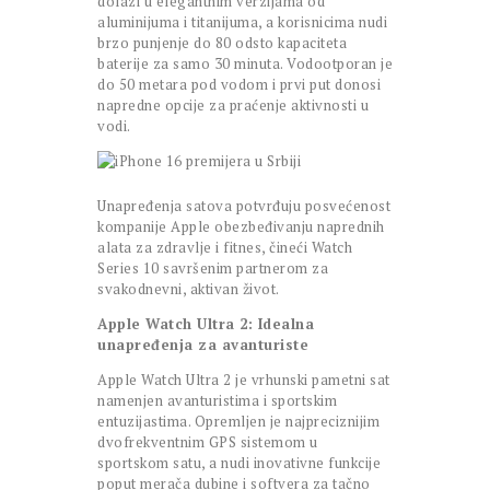
dolazi u elegantnim verzijama od
aluminijuma i titanijuma, a korisnicima nudi
brzo punjenje do 80 odsto kapaciteta
baterije za samo 30 minuta. Vodootporan je
do 50 metara pod vodom i prvi put donosi
napredne opcije za praćenje aktivnosti u
vodi.
Unapređenja satova potvrđuju posvećenost
kompanije Apple obezbeđivanju naprednih
alata za zdravlje i fitnes, čineći Watch
Series 10 savršenim partnerom za
svakodnevni, aktivan život.
Apple Watch Ultra 2: Idealna
unapređenja za avanturiste
Apple Watch Ultra 2 je vrhunski pametni sat
namenjen avanturistima i sportskim
entuzijastima. Opremljen je najpreciznijim
dvofrekventnim GPS sistemom u
sportskom satu, a nudi inovativne funkcije
poput merača dubine i softvera za tačno