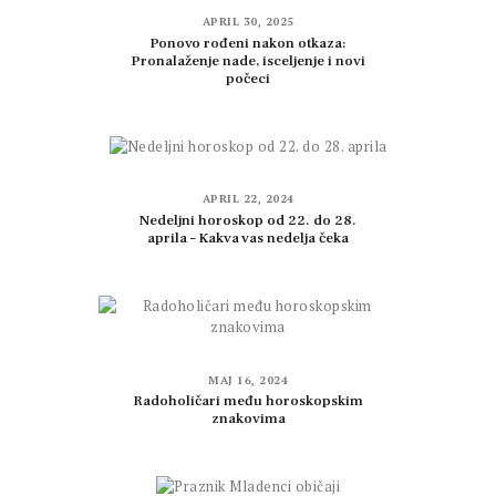
APRIL 30, 2025
Ponovo rođeni nakon otkaza:
Pronalaženje nade, isceljenje i novi
počeci
APRIL 22, 2024
Nedeljni horoskop od 22. do 28.
aprila – Kakva vas nedelja čeka
MAJ 16, 2024
Radoholičari među horoskopskim
znakovima