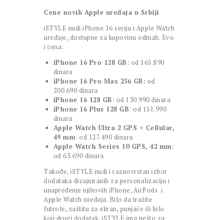
Cene novih Apple uređaja u Srbiji
iSTYLE nudi iPhone 16 seriju i Apple Watch
uređaje, dostupne za kupovinu odmah. Evo
i cena:
iPhone 16 Pro 128 GB
: od 165.890
dinara
iPhone 16 Pro Max 256 GB:
od
200.690 dinara
iPhone 16 128 GB
: od 130.990 dinara
iPhone 16 Plus 128 GB
: od 151.990
dinara
Apple Watch Ultra 2 GPS + Cellular,
49 mm
: od 127.490 dinara
Apple Watch Series 10 GPS, 42 mm
:
od 63.690 dinara
Takođe, iSTYLE nudi i raznovrstan izbor
dodataka dizajniranih za personalizaciju i
unapređenje njihovih iPhone, AirPods i
Apple Watch uređaja. Bilo da tražite
futrole, zaštitu za ekran, punjače ili bilo
koji drugi dodatak, iSTYLE ima nešto za