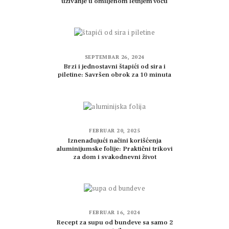
uživanje u omiljenom letnjem voću
SEPTEMBAR 26, 2024
Brzi i jednostavni štapići od sira i
piletine: Savršen obrok za 10 minuta
FEBRUAR 20, 2025
Iznenađujući načini korišćenja
aluminijumske folije: Praktični trikovi
za dom i svakodnevni život
FEBRUAR 16, 2024
Recept za supu od bundeve sa samo 2