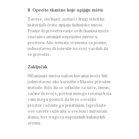
8. Operite tkanine koje upijaju miris
Zavese, stolnjaci, jastuci i drugi tekstilni
materijali često upijaju kuhinjske mirise.
Pranje ili provetravanje ovih tkanina može
značajno smanjiti neprijatne mirise u
prostoru. Ako nemate vremena za pranje,
jednostavno ih iznesite na svež vazduh da
se provetre.
Zaključak
Uklanjanje mirisa nakon kuvanja može biti
jednostavno ako koristite efikasne prirodne
metode. Bilo da se odlučite za sirće, limun,
začine ili sveće, postoji mnogo rešenja koja
vam mogu pomoći da brzo osvežite
prostor i učinite ga prijatnijim. Isprobajte
ove savete i uživajte u svežem i mirisnom
domu, bez tragova neprijatnih kuhinjskih
aroma.