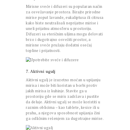
Mirisne sveće i difuzeri su popularan način
za osvežavanje prostora. Birajte prirodne
mirise poput lavande, eukaliptusa ili citrusa
kako biste neutralisali neprijatne mirise i
uneli prijatnu atmosferu u prostoriju.
Difuzeri sa eteričnim uljima mogu delovati
brzo i dugotrajno osvežiti prostor, a
mirisne sveće pružaju dodatni osećaj
topline i prijatnosti.
7. Aktivni ugalj
Aktivni ugalj je izuzetno moćan u upijanju
mirisa i može biti koristan u borbi protiv
jakih mirisa iz kuhinje. Stavite ga u
prostoriju gde se miris zadržava i pustite
da deluje. Aktivni ugalj se može koristiti u
raznim oblicima – kao tablete, kesice ili u
prahu, a njegova sposobnost upijanja čini
ga odličnim rešenjem za dugotrajne mirise.