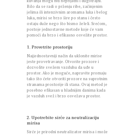
kuvanja mogu biti neprijatni i dugotrajni.
Bilo da se radi o prženju ribe, začinjenim
jelima ili intenzivnim aromama luka i belog
luka, mirisi se brzo šire po stanu i često
ostaju duže nego što bismo želeli. Srećom,
postoje jednostavne metode koje će vam
pomoći da brzo i efikasno osvežite prostor.
1. Provetrite prostoriju
Najjednostavniji način da uklonite mirise
jeste provetravanje. Otvorite prozore i
dozvolite svežem vazduhu da uđe u
prostor. Ako je moguće, napravite promaju
tako što ćete otvoriti prozore na suprotnim
stranama prostorije ili stana. Ovaj metod je
posebno efikasan u hladnijim danima kada
je vazduh svež i brzo osvežava prostor.
2. Upotrebite sirće za neutralizaciju
mirisa
Sirće je prirodni neutralizator mirisa i može