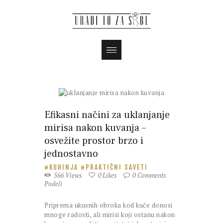
Efikasni načini za uklanjanje
mirisa nakon kuvanja –
osvežite prostor brzo i
jednostavno
KUHINJA
PRAKTIČNI SAVETI
566
Views
0
Likes
0
Comments
Podeli
Priprema ukusnih obroka kod kuće donosi
mnoge radosti, ali mirisi koji ostanu nakon