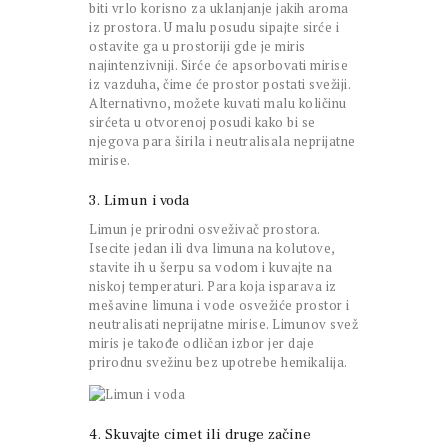
biti vrlo korisno za uklanjanje jakih aroma
iz prostora. U malu posudu sipajte sirće i
ostavite ga u prostoriji gde je miris
najintenzivniji. Sirće će apsorbovati mirise
iz vazduha, čime će prostor postati svežiji.
Alternativno, možete kuvati malu količinu
sirćeta u otvorenoj posudi kako bi se
njegova para širila i neutralisala neprijatne
mirise.
3. Limun i voda
Limun je prirodni osveživač prostora.
Isecite jedan ili dva limuna na kolutove,
stavite ih u šerpu sa vodom i kuvajte na
niskoj temperaturi. Para koja isparava iz
mešavine limuna i vode osvežiće prostor i
neutralisati neprijatne mirise. Limunov svež
miris je takođe odličan izbor jer daje
prirodnu svežinu bez upotrebe hemikalija.
4. Skuvajte cimet ili druge začine