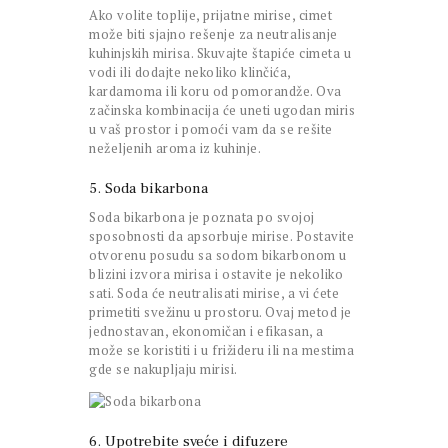
Ako volite toplije, prijatne mirise, cimet
može biti sjajno rešenje za neutralisanje
kuhinjskih mirisa. Skuvajte štapiće cimeta u
vodi ili dodajte nekoliko klinčića,
kardamoma ili koru od pomorandže. Ova
začinska kombinacija će uneti ugodan miris
u vaš prostor i pomoći vam da se rešite
neželjenih aroma iz kuhinje.
5. Soda bikarbona
Soda bikarbona je poznata po svojoj
sposobnosti da apsorbuje mirise. Postavite
otvorenu posudu sa sodom bikarbonom u
blizini izvora mirisa i ostavite je nekoliko
sati. Soda će neutralisati mirise, a vi ćete
primetiti svežinu u prostoru. Ovaj metod je
jednostavan, ekonomičan i efikasan, a
može se koristiti i u frižideru ili na mestima
gde se nakupljaju mirisi.
6. Upotrebite sveće i difuzere