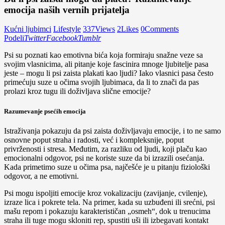
emocija naših vernih prijatelja
Kućni ljubimci
Lifestyle
337
Views
2
Likes
0
Comments
Podeli
Twitter
Facebook
Tumblr
Psi su poznati kao emotivna bića koja formiraju snažne veze sa
svojim vlasnicima, ali pitanje koje fascinira mnoge ljubitelje pasa
jeste – mogu li psi zaista plakati kao ljudi? Iako vlasnici pasa često
primećuju suze u očima svojih ljubimaca, da li to znači da pas
prolazi kroz tugu ili doživljava slične emocije?
Razumevanje psećih emocija
Istraživanja pokazuju da psi zaista doživljavaju emocije, i to ne samo
osnovne poput straha i radosti, već i kompleksnije, poput
privrženosti i stresa. Međutim, za razliku od ljudi, koji plaču kao
emocionalni odgovor, psi ne koriste suze da bi izrazili osećanja.
Kada primetimo suze u očima psa, najčešće je u pitanju fiziološki
odgovor, a ne emotivni.
Psi mogu ispoljiti emocije kroz vokalizaciju (zavijanje, cvilenje),
izraze lica i pokrete tela. Na primer, kada su uzbuđeni ili srećni, psi
mašu repom i pokazuju karakterističan „osmeh“, dok u trenucima
straha ili tuge mogu skloniti rep, spustiti uši ili izbegavati kontakt