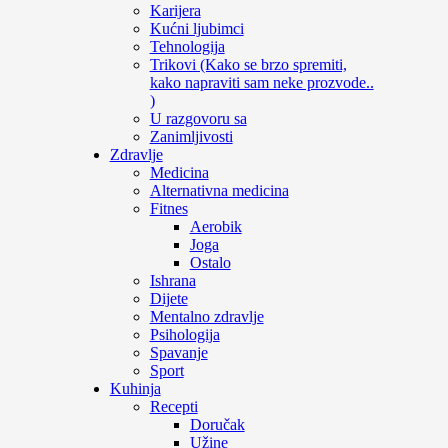
Karijera
Kućni ljubimci
Tehnologija
Trikovi (Kako se brzo spremiti,
kako napraviti sam neke prozvode..
)
U razgovoru sa
Zanimljivosti
Zdravlje
Medicina
Alternativna medicina
Fitnes
Aerobik
Joga
Ostalo
Ishrana
Dijete
Mentalno zdravlje
Psihologija
Spavanje
Sport
Kuhinja
Recepti
Doručak
Užine