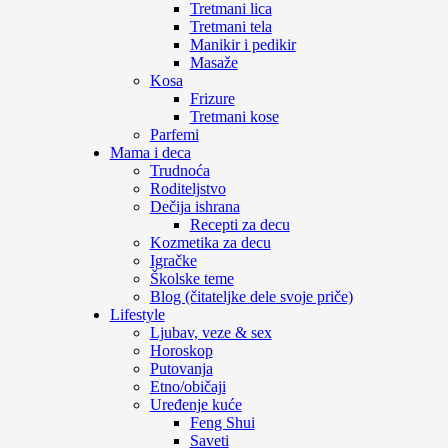
Tretmani lica
Tretmani tela
Manikir i pedikir
Masaže
Kosa
Frizure
Tretmani kose
Parfemi
Mama i deca
Trudnoća
Roditeljstvo
Dečija ishrana
Recepti za decu
Kozmetika za decu
Igračke
Školske teme
Blog (čitateljke dele svoje priče)
Lifestyle
Ljubav, veze & sex
Horoskop
Putovanja
Etno/običaji
Uređenje kuće
Feng Shui
Saveti