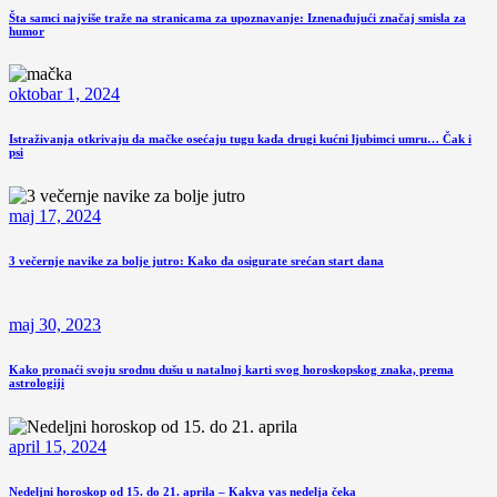
Šta samci najviše traže na stranicama za upoznavanje: Iznenađujući značaj smisla za
humor
oktobar 1, 2024
Istraživanja otkrivaju da mačke osećaju tugu kada drugi kućni ljubimci umru… Čak i
psi
maj 17, 2024
3 večernje navike za bolje jutro: Kako da osigurate srećan start dana
maj 30, 2023
Kako pronaći svoju srodnu dušu u natalnoj karti svog horoskopskog znaka, prema
astrologiji
april 15, 2024
Nedeljni horoskop od 15. do 21. aprila – Kakva vas nedelja čeka