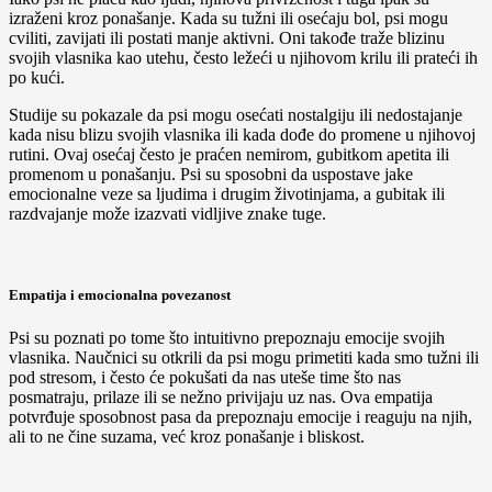
izraženi kroz ponašanje. Kada su tužni ili osećaju bol, psi mogu
cviliti, zavijati ili postati manje aktivni. Oni takođe traže blizinu
svojih vlasnika kao utehu, često ležeći u njihovom krilu ili prateći ih
po kući.
Studije su pokazale da psi mogu osećati nostalgiju ili nedostajanje
kada nisu blizu svojih vlasnika ili kada dođe do promene u njihovoj
rutini. Ovaj osećaj često je praćen nemirom, gubitkom apetita ili
promenom u ponašanju. Psi su sposobni da uspostave jake
emocionalne veze sa ljudima i drugim životinjama, a gubitak ili
razdvajanje može izazvati vidljive znake tuge.
Empatija i emocionalna povezanost
Psi su poznati po tome što intuitivno prepoznaju emocije svojih
vlasnika. Naučnici su otkrili da psi mogu primetiti kada smo tužni ili
pod stresom, i često će pokušati da nas uteše time što nas
posmatraju, prilaze ili se nežno privijaju uz nas. Ova empatija
potvrđuje sposobnost pasa da prepoznaju emocije i reaguju na njih,
ali to ne čine suzama, već kroz ponašanje i bliskost.