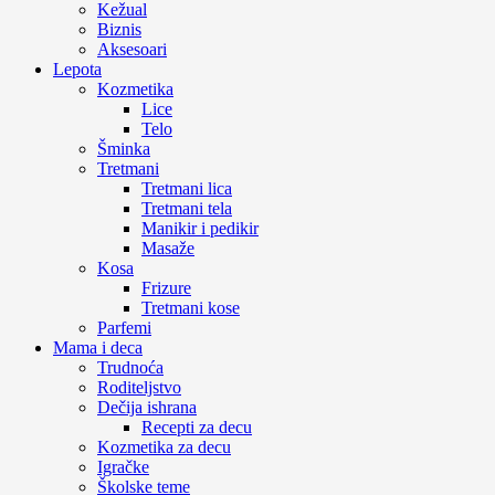
Kežual
Biznis
Aksesoari
Lepota
Kozmetika
Lice
Telo
Šminka
Tretmani
Tretmani lica
Tretmani tela
Manikir i pedikir
Masaže
Kosa
Frizure
Tretmani kose
Parfemi
Mama i deca
Trudnoća
Roditeljstvo
Dečija ishrana
Recepti za decu
Kozmetika za decu
Igračke
Školske teme