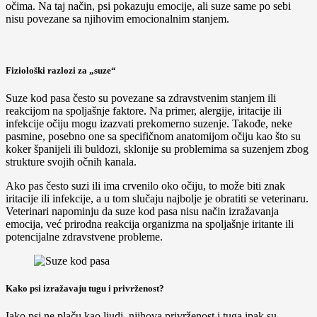
očima. Na taj način, psi pokazuju emocije, ali suze same po sebi
nisu povezane sa njihovim emocionalnim stanjem.
Fiziološki razlozi za „suze“
Suze kod pasa često su povezane sa zdravstvenim stanjem ili
reakcijom na spoljašnje faktore. Na primer, alergije, iritacije ili
infekcije očiju mogu izazvati prekomerno suzenje. Takođe, neke
pasmine, posebno one sa specifičnom anatomijom očiju kao što su
koker španijeli ili buldozi, sklonije su problemima sa suzenjem zbog
strukture svojih očnih kanala.
Ako pas često suzi ili ima crvenilo oko očiju, to može biti znak
iritacije ili infekcije, a u tom slučaju najbolje je obratiti se veterinaru.
Veterinari napominju da suze kod pasa nisu način izražavanja
emocija, već prirodna reakcija organizma na spoljašnje iritante ili
potencijalne zdravstvene probleme.
Kako psi izražavaju tugu i privrženost?
Iako psi ne plaču kao ljudi, njihova privrženost i tuga ipak su