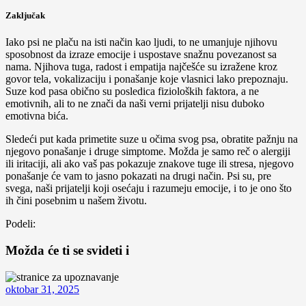
Zaključak
Iako psi ne plaču na isti način kao ljudi, to ne umanjuje njihovu
sposobnost da izraze emocije i uspostave snažnu povezanost sa
nama. Njihova tuga, radost i empatija najčešće su izražene kroz
govor tela, vokalizaciju i ponašanje koje vlasnici lako prepoznaju.
Suze kod pasa obično su posledica fizioloških faktora, a ne
emotivnih, ali to ne znači da naši verni prijatelji nisu duboko
emotivna bića.
Sledeći put kada primetite suze u očima svog psa, obratite pažnju na
njegovo ponašanje i druge simptome. Možda je samo reč o alergiji
ili iritaciji, ali ako vaš pas pokazuje znakove tuge ili stresa, njegovo
ponašanje će vam to jasno pokazati na drugi način. Psi su, pre
svega, naši prijatelji koji osećaju i razumeju emocije, i to je ono što
ih čini posebnim u našem životu.
Podeli:
Možda će ti se svideti i
oktobar 31, 2025