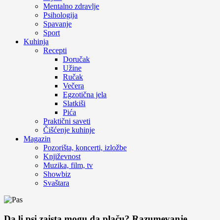
Mentalno zdravlje
Psihologija
Spavanje
Sport
Kuhinja
Recepti
Doručak
Užine
Ručak
Večera
Egzotična jela
Slatkiši
Pića
Praktični saveti
Čišćenje kuhinje
Magazin
Pozorišta, koncerti, izložbe
Književnost
Muzika, film, tv
Showbiz
Svaštara
Da li psi zaista mogu da plaču? Razumevanje