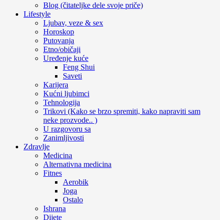
Blog (čitateljke dele svoje priče)
Lifestyle
Ljubav, veze & sex
Horoskop
Putovanja
Etno/običaji
Uređenje kuće
Feng Shui
Saveti
Karijera
Kućni ljubimci
Tehnologija
Trikovi (Kako se brzo spremiti, kako napraviti sam
neke prozvode.. )
U razgovoru sa
Zanimljivosti
Zdravlje
Medicina
Alternativna medicina
Fitnes
Aerobik
Joga
Ostalo
Ishrana
Dijete