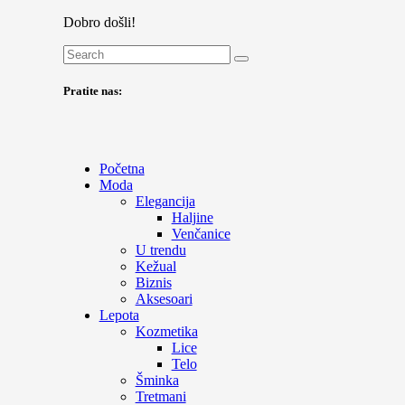
Dobro došli!
Pratite nas:
Početna
Moda
Elegancija
Haljine
Venčanice
U trendu
Kežual
Biznis
Aksesoari
Lepota
Kozmetika
Lice
Telo
Šminka
Tretmani