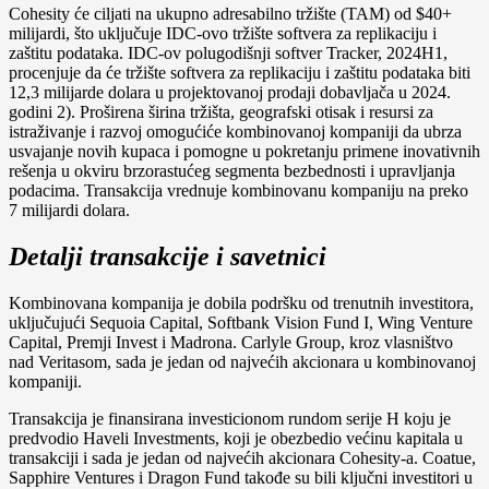
Cohesity će ciljati na ukupno adresabilno tržište (TAM) od $40+
milijardi, što uključuje IDC-ovo tržište softvera za replikaciju i
zaštitu podataka. IDC-ov polugodišnji softver Tracker, 2024H1,
procenjuje da će tržište softvera za replikaciju i zaštitu podataka biti
12,3 milijarde dolara u projektovanoj prodaji dobavljača u 2024.
godini 2). Proširena širina tržišta, geografski otisak i resursi za
istraživanje i razvoj omogućiće kombinovanoj kompaniji da ubrza
usvajanje novih kupaca i pomogne u pokretanju primene inovativnih
rešenja u okviru brzorastućeg segmenta bezbednosti i upravljanja
podacima. Transakcija vrednuje kombinovanu kompaniju na preko
7 milijardi dolara.
Detalji transakcije i savetnici
Kombinovana kompanija je dobila podršku od trenutnih investitora,
uključujući Sequoia Capital, Softbank Vision Fund I, Wing Venture
Capital, Premji Invest i Madrona. Carlyle Group, kroz vlasništvo
nad Veritasom, sada je jedan od najvećih akcionara u kombinovanoj
kompaniji.
Transakcija je finansirana investicionom rundom serije H koju je
predvodio Haveli Investments, koji je obezbedio većinu kapitala u
transakciji i sada je jedan od najvećih akcionara Cohesity-a. Coatue,
Sapphire Ventures i Dragon Fund takođe su bili ključni investitori u