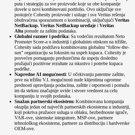
puta i strategiju za sve proizvode koje su obe kompanije
dovele u novi kombinovani portfolio. Ovo uključuje sve
postojeće Cohesity proizvode i usluge i sva Veritas rešenja
obuhvaćena sporazumom o kombinaciji, uključujući
Veritas
NetBackup
,
Veritas NetBackup uređaje
i
Veritas
Alta
ponude za zaštitu podataka.
Globalni razmer i podrška
: Sa vodećim rezultatom Neto
Promoter Score-a u industriji i globalnim otiskom na tržište,
Cohesity sada podržava kombinovanu globalnu “follow-the-
sun” organizaciju sa fokusim na uspeh kupaca. Cohesity je
posvećen pomaganju preduzećima da uspeju dosledno
pružajući pozitivne rezultate za iskustvo i potrebe kupaca
podrške.
Napredne AI mogućnosti
: U očekivanju patentne zaštite,
prve na tržištu V.I. mogućnosti nude klijentima ogromne
prednosti upravljanja podacima, zaštite i otpornosti i pomažu
im da steknu značajnije uvide i stvore vrednost za celu
kompaniju iz svojih podataka.
Snažan partnerski ekosistem:
Kombinovana kompanija
okuplja jedan od najvećih partnerskih ekosistema u industriji,
koji pokriva pružaoce usluga u oblaku, bezbednosne igrače,
VAR-ove, sistemske integratore, MSP-ove, partnere
tehnološkog ekosistema, partnere za distribuciju i hardverske
OEM-ove.