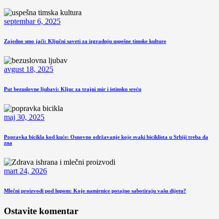
septembar 6, 2025
Zajedno smo jači: Ključni saveti za izgradnju uspešne timske kulture
avgust 18, 2025
Put bezuslovne ljubavi: Kljuc za trajni mir i istinsku sreću
maj 30, 2025
Popravka bicikla kod kuće: Osnovno održavanje koje svaki biciklista u Srbiji treba da
zna
mart 24, 2026
Mlečni proizvodi pod lupom: Koje namirnice potajno sabotiraju vašu dijetu?
Ostavite komentar