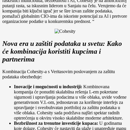
raskrsnici multiclouda, bezbednosti i AI, Cohesity je na ambicioznoj
putanji rasta, sa iskusnim liderom u Sanjaiu na čelu. Verujemo da će
kompanija biti ključni igrač jer se šire izvan zaštite podataka,
pomažući globalnim CIO-ima da iskoriste potencijal za AI i pretvore
organizacione podatke u konkurentsku prednost. “
Nova era u zaštiti podataka u svetu: Kako
će kombinacija koristiti kupcima i
partnerima
Kombinacija Cohesity-a s Veritasovim poslovanjem za zaštitu
podataka obezbeđuje:
Inovacije i mogućnosti u industriji:
Kombinovana
kompanija će ponuditi skalabilna rešenja I.-em pokretane
sigurnosti i upravljanja podacima u više oblaka, uvide vođene
generativnom V.I.-om, jednostavan za korištenje interfejs za
upravljanje i sveobuhvatan portfolioj za zaštitu podataka u
više oblaka. Cohesity sada podržava najširi spektar radnih
opterećenja u okviru visoko skalabilne moderne arhitekture.
Bezbrižnost za trenutne investicije kupaca:
U godinama
koje dolaze, Cohesity će nastaviti da ulaže i unapređuje mapu