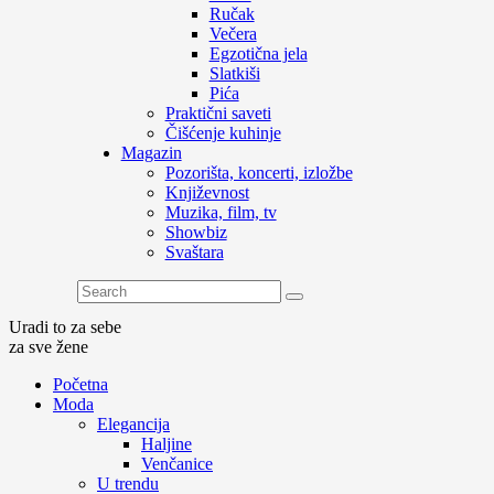
Ručak
Večera
Egzotična jela
Slatkiši
Pića
Praktični saveti
Čišćenje kuhinje
Magazin
Pozorišta, koncerti, izložbe
Književnost
Muzika, film, tv
Showbiz
Svaštara
Uradi to za sebe
za sve žene
Početna
Moda
Elegancija
Haljine
Venčanice
U trendu