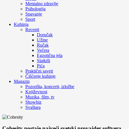
Mentalno zdravlje
Psihologija
Spavanje
Sport
Kuhinja
Recepti
Doručak
Užine
Ručak
Večera
Egzotična jela
Slatkiši
Pića
Praktični saveti
Čišćenje kuhinje
Magazin
Pozorišta, koncerti, izložbe
Književnost
Muzika, film, tv
Showbiz
Svaštara
Cohesity postaje najveći svetski provajder softvera