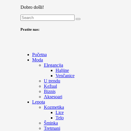
Dobro došli!
Pratite nas:
Početna
Moda
Elegancija
Haljine
Venčanice
U trendu
Kežual
Biznis
Aksesoari
Lepota
Kozmetika
Lice
Telo
Šminka
Tretmani