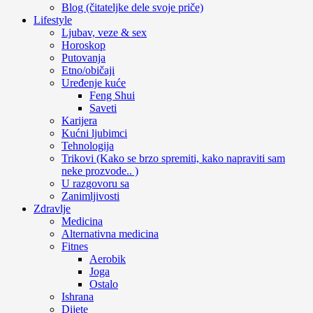
Blog (čitateljke dele svoje priče)
Lifestyle
Ljubav, veze & sex
Horoskop
Putovanja
Etno/običaji
Uređenje kuće
Feng Shui
Saveti
Karijera
Kućni ljubimci
Tehnologija
Trikovi (Kako se brzo spremiti, kako napraviti sam
neke prozvode.. )
U razgovoru sa
Zanimljivosti
Zdravlje
Medicina
Alternativna medicina
Fitnes
Aerobik
Joga
Ostalo
Ishrana
Dijete