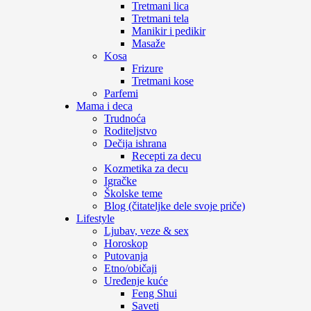
Tretmani lica
Tretmani tela
Manikir i pedikir
Masaže
Kosa
Frizure
Tretmani kose
Parfemi
Mama i deca
Trudnoća
Roditeljstvo
Dečija ishrana
Recepti za decu
Kozmetika za decu
Igračke
Školske teme
Blog (čitateljke dele svoje priče)
Lifestyle
Ljubav, veze & sex
Horoskop
Putovanja
Etno/običaji
Uređenje kuće
Feng Shui
Saveti