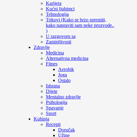
Karijera
Kućni ljubimci
Tehnologija
Trikovi (Kako se brzo spremiti,
kako napraviti sam neke prozvode..
)
U razgovoru sa
Zanimljivosti
Zdravlje
Medicina
Alternativna medicina
Fitnes
Aerobik
Joga
Ostalo
Ishrana
Dijete
Mentalno zdravlje
Psihologija
Spavanje
Sport
Kuhinja
Recepti
Doručak
Užine