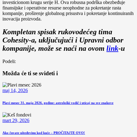
investicionom krugu serije H. Ova robusna podrška obezbeđuje
finansijske i operativne resurse neophodne za pokretanje rasta
kompanije, proširenje globalnog prisustva i pokretanje kontinuiranih
inovacija proizvoda.
Kompletan spisak rukovodećeg tima
Cohesity-a, uključujući i Upravni odbor
kompanije, može se naći na ovom
link
-u
Podeli:
Možda će ti se svideti i
maj 14, 2026
Plavi mesec 31. maja 2026. godine: astrološki vodič i uticaj na sve znakove
mart 29, 2026
Ako čuvate ušteđevinu kod kuće – PROČITAJTE OVO!