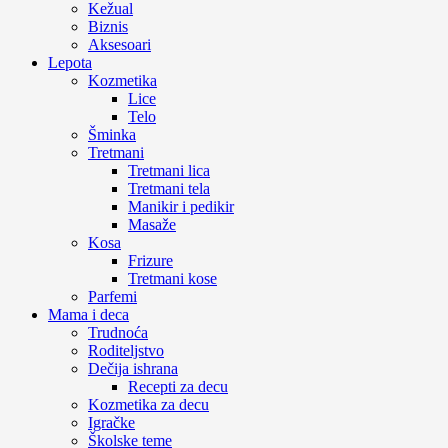
Kežual
Biznis
Aksesoari
Lepota
Kozmetika
Lice
Telo
Šminka
Tretmani
Tretmani lica
Tretmani tela
Manikir i pedikir
Masaže
Kosa
Frizure
Tretmani kose
Parfemi
Mama i deca
Trudnoća
Roditeljstvo
Dečija ishrana
Recepti za decu
Kozmetika za decu
Igračke
Školske teme