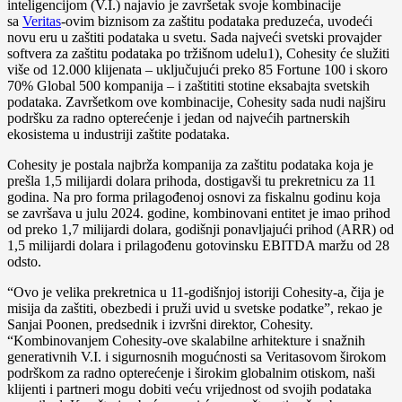
inteligencijom (V.I.) najavio je završetak svoje kombinacije
sa
Veritas
-ovim biznisom za zaštitu podataka preduzeća, uvodeći
novu eru u zaštiti podataka u svetu. Sada najveći svetski provajder
softvera za zaštitu podataka po tržišnom udelu1), Cohesity će služiti
više od 12.000 klijenata – uključujući preko 85 Fortune 100 i skoro
70% Global 500 kompanija – i zaštititi stotine eksabajta svetskih
podataka. Završetkom ove kombinacije, Cohesity sada nudi najširu
podršku za radno opterećenje i jedan od najvećih partnerskih
ekosistema u industriji zaštite podataka.
Cohesity je postala najbrža kompanija za zaštitu podataka koja je
prešla 1,5 milijardi dolara prihoda, dostigavši tu prekretnicu za 11
godina. Na pro forma prilagođenoj osnovi za fiskalnu godinu koja
se završava u julu 2024. godine, kombinovani entitet je imao prihod
od preko 1,7 milijardi dolara, godišnji ponavljajući prihod (ARR) od
1,5 milijardi dolara i prilagođenu gotovinsku EBITDA maržu od 28
odsto.
“Ovo je velika prekretnica u 11-godišnjoj istoriji Cohesity-a, čija je
misija da zaštiti, obezbedi i pruži uvid u svetske podatke”, rekao je
Sanjai Poonen, predsednik i izvršni direktor, Cohesity.
“Kombinovanjem Cohesity-ove skalabilne arhitekture i snažnih
generativnih V.I. i sigurnosnih mogućnosti sa Veritasovom širokom
podrškom za radno opterećenje i širokim globalnim otiskom, naši
klijenti i partneri mogu dobiti veću vrijednost od svojih podataka