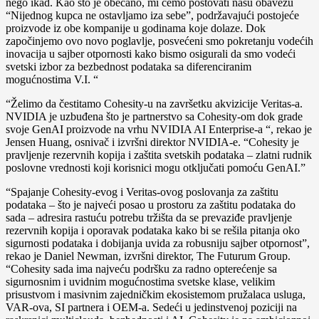
nego ikad. Kao što je obećano, mi ćemo poštovati našu obavezu
“Nijednog kupca ne ostavljamo iza sebe”, podržavajući postojeće
proizvode iz obe kompanije u godinama koje dolaze. Dok
započinjemo ovo novo poglavlje, posvećeni smo pokretanju vodećih
inovacija u sajber otpornosti kako bismo osigurali da smo vodeći
svetski izbor za bezbednost podataka sa diferenciranim
mogućnostima V.I. “
“Želimo da čestitamo Cohesity-u na završetku akvizicije Veritas-a.
NVIDIA je uzbuđena što je partnerstvo sa Cohesity-om dok grade
svoje GenAI proizvode na vrhu NVIDIA AI Enterprise-a “, rekao je
Jensen Huang, osnivač i izvršni direktor NVIDIA-e. “Cohesity je
pravljenje rezervnih kopija i zaštita svetskih podataka – zlatni rudnik
poslovne vrednosti koji korisnici mogu otključati pomoću GenAI.”
“Spajanje Cohesity-evog i Veritas-ovog poslovanja za zaštitu
podataka – što je najveći posao u prostoru za zaštitu podataka do
sada – adresira rastuću potrebu tržišta da se prevaziđe pravljenje
rezervnih kopija i oporavak podataka kako bi se rešila pitanja oko
sigurnosti podataka i dobijanja uvida za robusniju sajber otpornost”,
rekao je Daniel Newman, izvršni direktor, The Futurum Group.
“Cohesity sada ima najveću podršku za radno opterećenje sa
sigurnosnim i uvidnim mogućnostima svetske klase, velikim
prisustvom i masivnim zajedničkim ekosistemom pružalaca usluga,
VAR-ova, SI partnera i OEM-a. Sedeći u jedinstvenoj poziciji na