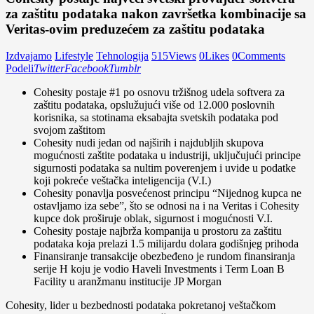
za zaštitu podataka nakon završetka kombinacije sa
Veritas-ovim preduzećem za zaštitu podataka
Izdvajamo
Lifestyle
Tehnologija
515
Views
0
Likes
0
Comments
Podeli
Twitter
Facebook
Tumblr
Cohesity postaje #1 po osnovu tržišnog udela softvera za
zaštitu podataka, opslužujući više od 12.000 poslovnih
korisnika, sa stotinama eksabajta svetskih podataka pod
svojom zaštitom
Cohesity nudi jedan od najširih i najdubljih skupova
mogućnosti zaštite podataka u industriji, uključujući principe
sigurnosti podataka sa nultim poverenjem i uvide u podatke
koji pokreće veštačka inteligencija (V.I.)
Cohesity ponavlja posvećenost principu “Nijednog kupca ne
ostavljamo iza sebe”, što se odnosi na i na Veritas i Cohesity
kupce dok proširuje oblak, sigurnost i mogućnosti V.I.
Cohesity postaje najbrža kompanija u prostoru za zaštitu
podataka koja prelazi 1.5 milijardu dolara godišnjeg prihoda
Finansiranje transakcije obezbeđeno je rundom finansiranja
serije H koju je vodio Haveli Investments i Term Loan B
Facility u aranžmanu institucije JP Morgan
Cohesity, lider u bezbednosti podataka pokretanoj veštačkom