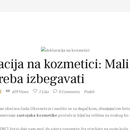
acija na kozmetici: Mali
treba izbegavati
459
Views
1
Like
0
Comments
Podeli
E
reme obećava čuda. Okrenete je i suočite se sa dugačkom, zbunjujućom list
zumevanje
sastojaka kozmetike
postalo je ključna veština za svakog ko 
NCI lista) daje vam moć da zaista razumete šta stavljate na svoju kožu. 