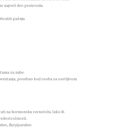
ne najveći deo proizvoda.
bratiti pažnju.
stama za zube.
 i perutanja, posebno kod osoba sa osetljivom
cati na hormonsku ravnotežu. Iako ih
redostrožnosti.
aben, Butylparaben
.