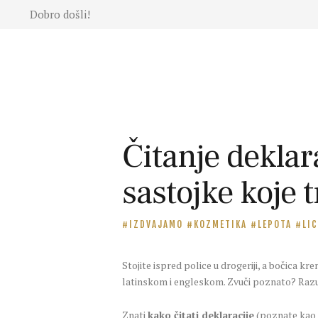
Dobro došli!
Moda
Lepota
Mama i
deca
Lifestyle
Zdravlje
Čitanje deklar
Kuhinja
Magazin
sastojke koje 
IZDVAJAMO
KOZMETIKA
LEPOTA
LIC
Stojite ispred police u drogeriji, a bočica k
latinskom i engleskom. Zvuči poznato? Ra
Znati
kako čitati deklaracije
(poznate kao I