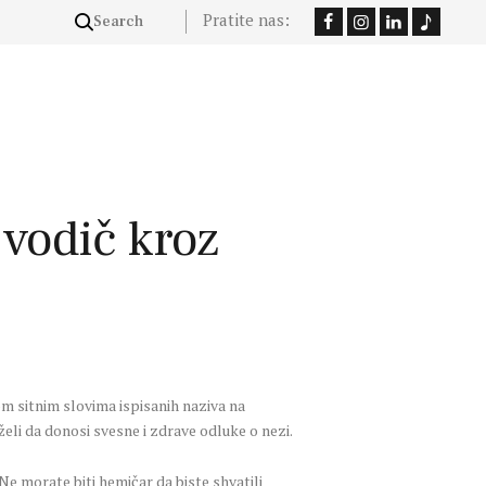
Pratite nas:
 vodič kroz
om sitnim slovima ispisanih naziva na
želi da donosi svesne i zdrave odluke o nezi.
Ne morate biti hemičar da biste shvatili