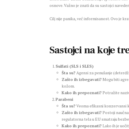
osnove. Važno je znati da su sastojci naveden
Cilj nije panika, već informisanost. Ovo je k
Sastojci na koje tr
Sulfati (SLS i SLES)
Šta su?
Agensi za penušanje (deterdž
Zašto ih izbegavati?
Mogu biti agres
kožom.
Kako ih prepoznati?
Potražite nazi
Parabeni
Šta su?
Veoma efikasni konzervansi koj
Zašto ih izbegavati?
Postoji naučna
regulatorna tela u EU smatraju bezbe
Kako ih prepoznati?
Lako ih je uoči