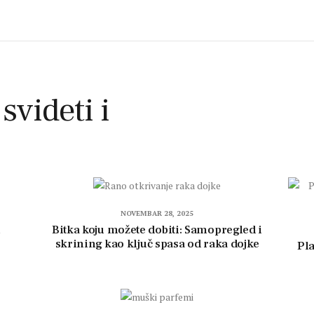
 svideti i
NOVEMBAR 28, 2025
u
Bitka koju možete dobiti: Samopregled i
skrining kao ključ spasa od raka dojke
Pla