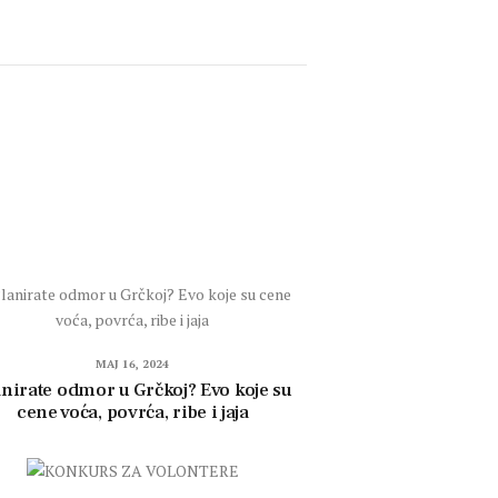
MAJ 16, 2024
nirate odmor u Grčkoj? Evo koje su
cene voća, povrća, ribe i jaja