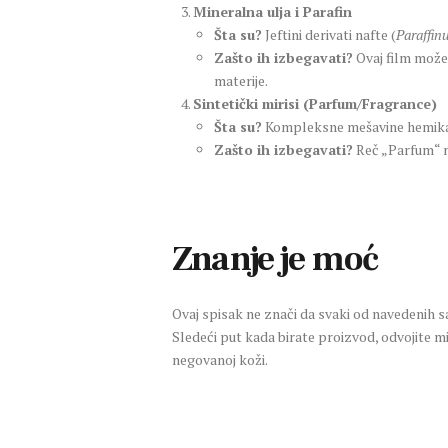
Mineralna ulja i Parafin
Šta su?
Jeftini derivati nafte (
Paraffin
Zašto ih izbegavati?
Ovaj film može 
materije.
Sintetički mirisi (Parfum/Fragrance)
Šta su?
Kompleksne mešavine hemikalij
Zašto ih izbegavati?
Reč „Parfum“ mož
Znanje je moć
Ovaj spisak ne znači da svaki od navedenih s
Sledeći put kada birate proizvod, odvojite mi
negovanoj koži.