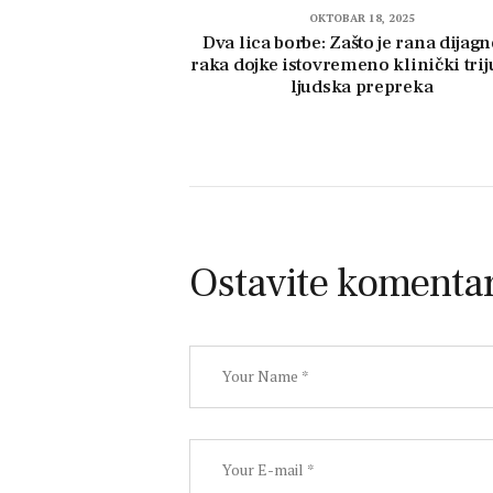
OKTOBAR 18, 2025
Dva lica borbe: Zašto je rana dijag
raka dojke istovremeno klinički trij
ljudska prepreka
Ostavite komenta