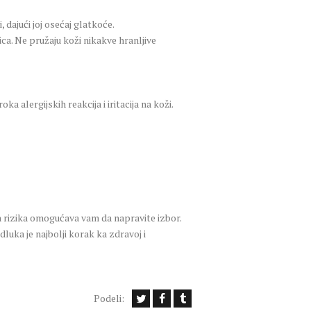
, dajući joj osećaj glatkoće.
ica. Ne pružaju koži nikakve hranljive
a alergijskih reakcija i iritacija na koži.
ih rizika omogućava vam da napravite izbor.
luka je najbolji korak ka zdravoj i
Podeli: