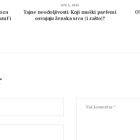
JUN 5, 2025
noza
Tajne neodoljivosti: Koji muški parfemi
O
umf i
osvajaju ženska srca (i zašto)?
r