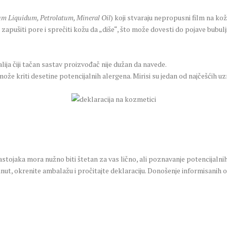
um Liquidum, Petrolatum, Mineral Oil
) koji stvaraju nepropusni film na koži
zapušiti pore i sprečiti kožu da „diše“, što može dovesti do pojave bubulj
a čiji tačan sastav proizvođač nije dužan da navede.
e kriti desetine potencijalnih alergena. Mirisi su jedan od najčešćih uzrok
astojaka mora nužno biti štetan za vas lično, ali poznavanje potencijaln
nut, okrenite ambalažu i pročitajte deklaraciju. Donošenje informisanih od