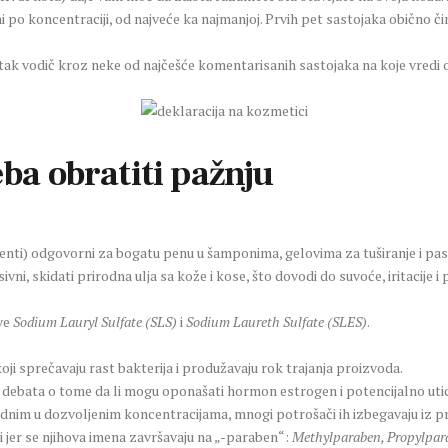
i po koncentraciji, od najveće ka najmanjoj. Prvih pet sastojaka obično či
ratak vodič kroz neke od najčešće komentarisanih sastojaka na koje vredi o
eba obratiti pažnju
enti) odgovorni za bogatu penu u šamponima, gelovima za tuširanje i pa
ivni, skidati prirodna ulja sa kože i kose, što dovodi do suvoće, iritacije
ve
Sodium Lauryl Sulfate (SLS)
i
Sodium Laureth Sulfate (SLES)
.
i sprečavaju rast bakterija i produžavaju rok trajanja proizvoda.
 debata o tome da li mogu oponašati hormon estrogen i potencijalno uti
dnim u dozvoljenim koncentracijama, mnogi potrošači ih izbegavaju iz p
ti jer se njihova imena završavaju na „-paraben“:
Methylparaben, Propylpar