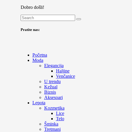
Dobro došli!
Pratite nas:
Početna
Moda
Elegancija
Haljine
Venčanice
U trendu
Kežual
Biznis
Aksesoari
Lepota
Kozmetika
Lice
Telo
Šminka
Tretmani