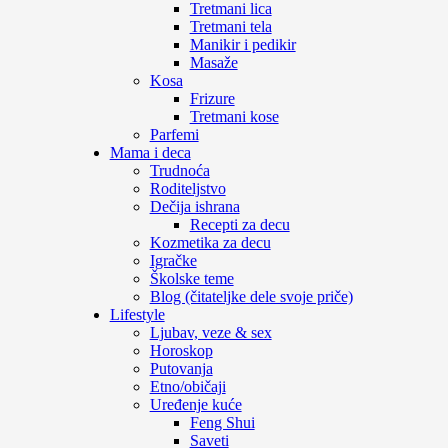
Tretmani lica
Tretmani tela
Manikir i pedikir
Masaže
Kosa
Frizure
Tretmani kose
Parfemi
Mama i deca
Trudnoća
Roditeljstvo
Dečija ishrana
Recepti za decu
Kozmetika za decu
Igračke
Školske teme
Blog (čitateljke dele svoje priče)
Lifestyle
Ljubav, veze & sex
Horoskop
Putovanja
Etno/običaji
Uređenje kuće
Feng Shui
Saveti