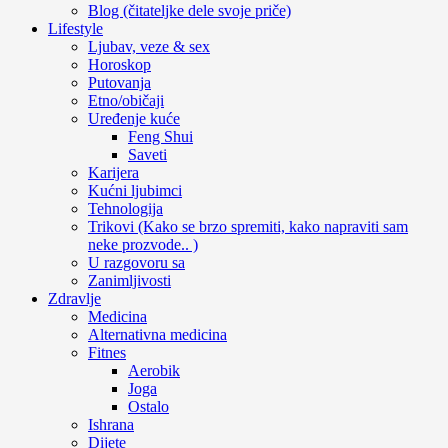
Blog (čitateljke dele svoje priče)
Lifestyle
Ljubav, veze & sex
Horoskop
Putovanja
Etno/običaji
Uređenje kuće
Feng Shui
Saveti
Karijera
Kućni ljubimci
Tehnologija
Trikovi (Kako se brzo spremiti, kako napraviti sam
neke prozvode.. )
U razgovoru sa
Zanimljivosti
Zdravlje
Medicina
Alternativna medicina
Fitnes
Aerobik
Joga
Ostalo
Ishrana
Dijete