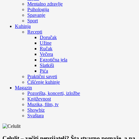
Mentalno zdravlje
Psihologija
Spavanje
Sport
Kuhinja
Recepti
Doručak
Užine
Ručak
Večera
Egzotična jela
Slatkiši
Pića
Praktični saveti
Čišćenje kuhinje
Magazin
Pozorišta, koncerti, izložbe
Književnost
Muzika, film, tv
Showbiz
Svaštara
Celulit – večiti neprijatelj? Šta stvarno pomaže, a na