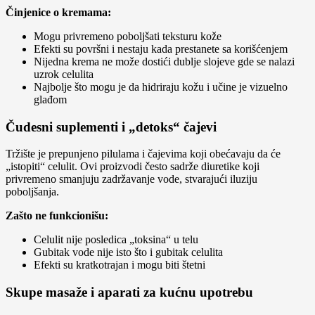
Činjenice o kremama:
Mogu privremeno poboljšati teksturu kože
Efekti su površni i nestaju kada prestanete sa korišćenjem
Nijedna krema ne može dostići dublje slojeve gde se nalazi
uzrok celulita
Najbolje što mogu je da hidriraju kožu i učine je vizuelno
glađom
Čudesni suplementi i „detoks“ čajevi
Tržište je prepunjeno pilulama i čajevima koji obećavaju da će
„istopiti“ celulit. Ovi proizvodi često sadrže diuretike koji
privremeno smanjuju zadržavanje vode, stvarajući iluziju
poboljšanja.
Zašto ne funkcionišu:
Celulit nije posledica „toksina“ u telu
Gubitak vode nije isto što i gubitak celulita
Efekti su kratkotrajan i mogu biti štetni
Skupe masaže i aparati za kućnu upotrebu