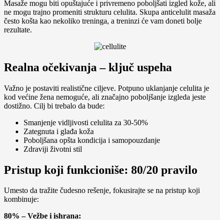
Masaže mogu biti opuštajuće i privremeno poboljšati izgled kože, ali
ne mogu trajno promeniti strukturu celulita. Skupa anticelulit masaža
često košta kao nekoliko treninga, a treninzi će vam doneti bolje
rezultate.
Realna očekivanja – ključ uspeha
Važno je postaviti realistične ciljeve. Potpuno uklanjanje celulita je
kod većine žena nemoguće, ali značajno poboljšanje izgleda jeste
dostižno. Cilj bi trebalo da bude:
Smanjenje vidljivosti celulita za 30-50%
Zategnuta i glađa koža
Poboljšana opšta kondicija i samopouzdanje
Zdraviji životni stil
Pristup koji funkcioniše: 80/20 pravilo
Umesto da tražite čudesno rešenje, fokusirajte se na pristup koji
kombinuje:
80% – Vežbe i ishrana: