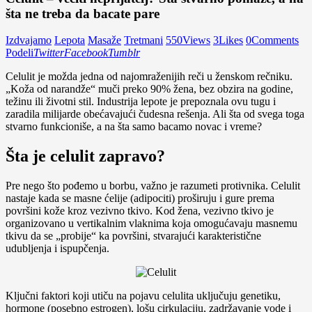
šta ne treba da bacate pare
Izdvajamo
Lepota
Masaže
Tretmani
550
Views
3
Likes
0
Comments
Podeli
Twitter
Facebook
Tumblr
Celulit je možda jedna od najomraženijih reči u ženskom rečniku.
„Koža od narandže“ muči preko 90% žena, bez obzira na godine,
težinu ili životni stil. Industrija lepote je prepoznala ovu tugu i
zaradila milijarde obećavajući čudesna rešenja. Ali šta od svega toga
stvarno funkcioniše, a na šta samo bacamo novac i vreme?
Šta je celulit zapravo?
Pre nego što pođemo u borbu, važno je razumeti protivnika. Celulit
nastaje kada se masne ćelije (adipociti) proširuju i gure prema
površini kože kroz vezivno tkivo. Kod žena, vezivno tkivo je
organizovano u vertikalnim vlaknima koja omogućavaju masnemu
tkivu da se „probije“ ka površini, stvarajući karakteristične
udubljenja i ispupčenja.
Ključni faktori koji utiču na pojavu celulita uključuju genetiku,
hormone (posebno estrogen), lošu cirkulaciju, zadržavanje vode i