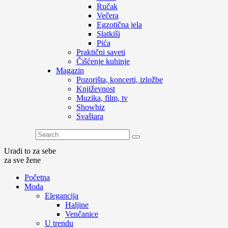
Ručak
Večera
Egzotična jela
Slatkiši
Pića
Praktični saveti
Čišćenje kuhinje
Magazin
Pozorišta, koncerti, izložbe
Književnost
Muzika, film, tv
Showbiz
Svaštara
Uradi to za sebe
za sve žene
Početna
Moda
Elegancija
Haljine
Venčanice
U trendu