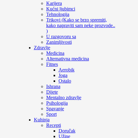
Karijera
Kućni ljubimci
Tehnologija
Trikovi (Kako se brzo spremiti,
kako napraviti sam neke prozvode..
)
U razgovoru sa
Zanimljivosti
Zdravlje
Medicina
Alternativna medicina
Fitnes
Aerobik
Joga
Ostalo
Ishrana
Dijete
Mentalno zdravlje
Psihologija
Spavanje
Sport
Kuhinja
Recepti
Doručak
Užine