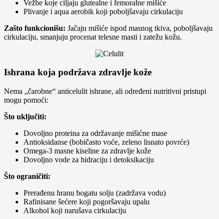
Vežbe koje ciljaju glutealne i femoralne mišiće
Plivanje i aqua aerobik koji poboljšavaju cirkulaciju
Zašto funkcionišu:
Jačaju mišiće ispod masnog tkiva, poboljšavaju
cirkulaciju, smanjuju procenat telesne masti i zatežu kožu.
Ishrana koja podržava zdravlje kože
Nema „čarobne“ anticelulit ishrane, ali određeni nutritivni pristupi
mogu pomoći:
Što uključiti:
Dovoljno proteina za održavanje mišićne mase
Antioksidanse (bobičasto voće, zeleno lisnato povrće)
Omega-3 masne kiseline za zdravlje kože
Dovoljno vode za hidraciju i detoksikaciju
Što ograničiti:
Prerađenu hranu bogatu solju (zadržava vodu)
Rafinisane šećere koji pogoršavaju upalu
Alkohol koji narušava cirkulaciju