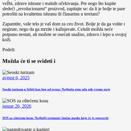
vežbi, zdrave ishrane i realnih očekivanja. Pre nego što kupite
sledeći „revolucionarni“ proizvod, zapitajte se: da li je bolje te pare
potrošiti na kvalitetnu ishranu ili članarinu u teretani?
Zapamtite, vaše telo je vaš dom za ceo život. Bolje je da ga volite i
negirate, nego da ga mrzite i kažnjavate. Celulit možda neće
potpuno nestati, ali možete se osećati snažno, zdravo i lepo u svojoj
koži.
Podeli:
Možda će ti se svideti i
avgust 6, 2025
Seoski turizam u Srbiji kao beg od svega: Najlepša etno sela gde vreme staje
januar 26, 2026
SOS za oštećenu kosu: Najbolji tretmani i kućne maske koje će je oporaviti