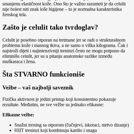
smanjenu elastičnost kože. Ono što je važno razumeti je da celulit
nije bolest niti znak loše higijene – to je normalna karakteristika
ženskog tela.
Zašto je celulit tako tvrdoglav?
Celulit je posebno otporan na tretmane jer se radi o strukturalnom
problemu kože i masnog tkiva, a ne samo o viška kilograma. Čak i
najstroži dijeti i najintenzivniji treninzi često ne mogu potpuno da
eliminišu celulit, jer su u pitanju anatomske razlike između
muškaraca i žena.
Šta STVARNO funkcioniše
Vežbe – vaš najbolji saveznik
Fizička aktivnost je jedini pristup koji konsistentno pokazuje
rezultate. Međutim, ne sve vežbe su jednako efikasne:
Efikasne vežbe:
Snažni trening sa otporom (čučnjevi, iskoraci, mrtvo dizanje)
HIIT treninzi koji kombinuju kardio i snagu