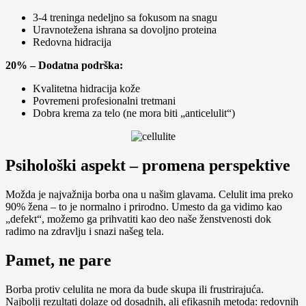
3-4 treninga nedeljno sa fokusom na snagu
Uravnotežena ishrana sa dovoljno proteina
Redovna hidracija
20% – Dodatna podrška:
Kvalitetna hidracija kože
Povremeni profesionalni tretmani
Dobra krema za telo (ne mora biti „anticelulit“)
Psihološki aspekt – promena perspektive
Možda je najvažnija borba ona u našim glavama. Celulit ima preko
90% žena – to je normalno i prirodno. Umesto da ga vidimo kao
„defekt“, možemo ga prihvatiti kao deo naše ženstvenosti dok
radimo na zdravlju i snazi našeg tela.
Pamet, ne pare
Borba protiv celulita ne mora da bude skupa ili frustrirajuća.
Najbolji rezultati dolaze od dosadnih, ali efikasnih metoda: redovnih