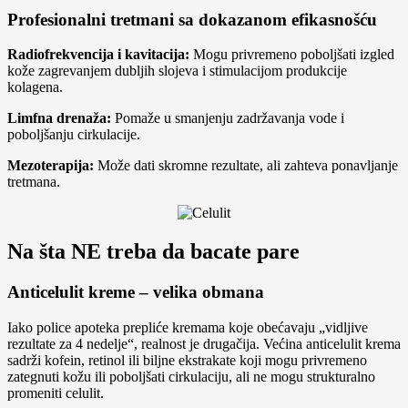
Profesionalni tretmani sa dokazanom efikasnošću
Radiofrekvencija i kavitacija:
Mogu privremeno poboljšati izgled
kože zagrevanjem dubljih slojeva i stimulacijom produkcije
kolagena.
Limfna drenaža:
Pomaže u smanjenju zadržavanja vode i
poboljšanju cirkulacije.
Mezoterapija:
Može dati skromne rezultate, ali zahteva ponavljanje
tretmana.
Na šta NE treba da bacate pare
Anticelulit kreme – velika obmana
Iako police apoteka prepliće kremama koje obećavaju „vidljive
rezultate za 4 nedelje“, realnost je drugačija. Većina anticelulit krema
sadrži kofein, retinol ili biljne ekstrakate koji mogu privremeno
zategnuti kožu ili poboljšati cirkulaciju, ali ne mogu strukturalno
promeniti celulit.