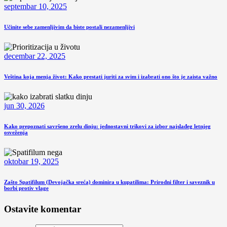
septembar 10, 2025
Učinite sebe zamenljivim da biste postali nezamenljivi
decembar 22, 2025
Veština koja menja život: Kako prestati juriti za svim i izabrati ono što je zaista važno
jun 30, 2026
Kako prepoznati savršeno zrelu dinju: jednostavni trikovi za izbor najslađeg letnjeg
osveženja
oktobar 19, 2025
Zašto Spatifilum (Devojačka sreća) dominira u kupatilima: Prirodni filter i saveznik u
borbi protiv vlage
Ostavite komentar