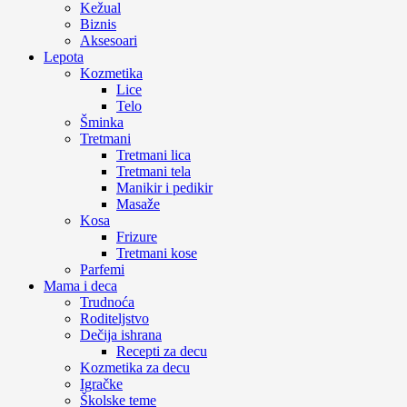
Kežual
Biznis
Aksesoari
Lepota
Kozmetika
Lice
Telo
Šminka
Tretmani
Tretmani lica
Tretmani tela
Manikir i pedikir
Masaže
Kosa
Frizure
Tretmani kose
Parfemi
Mama i deca
Trudnoća
Roditeljstvo
Dečija ishrana
Recepti za decu
Kozmetika za decu
Igračke
Školske teme