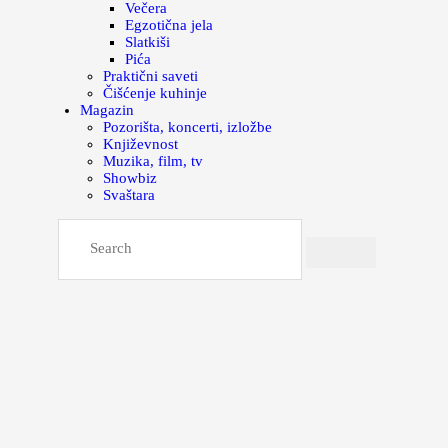
Večera
Egzotična jela
Slatkiši
Pića
Praktični saveti
Čišćenje kuhinje
Magazin
Pozorišta, koncerti, izložbe
Književnost
Muzika, film, tv
Showbiz
Svaštara