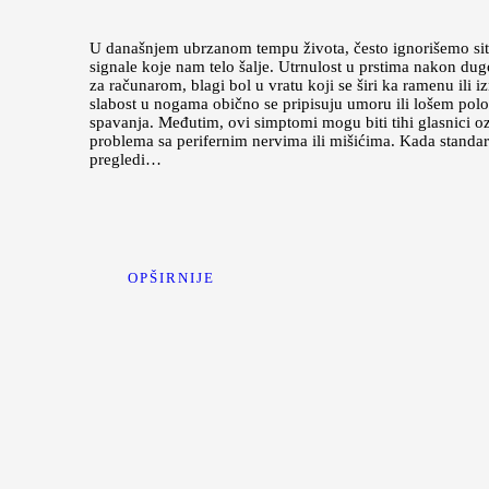
U današnjem ubrzanom tempu života, često ignorišemo si
signale koje nam telo šalje. Utrnulost u prstima nakon du
za računarom, blagi bol u vratu koji se širi ka ramenu ili 
slabost u nogama obično se pripisuju umoru ili lošem pol
spavanja. Međutim, ovi simptomi mogu biti tihi glasnici oz
problema sa perifernim nervima ili mišićima. Kada standa
pregledi…
OPŠIRNIJE