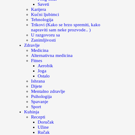
Saveti
Karijera
Kućni ljubimci
Tehnologija
Trikovi (Kako se brzo spremiti, kako
napraviti sam neke prozvode.. )
U razgovoru sa
Zanimljivosti
Zdravlje
Medicina
Alternativna medicina
Fitnes
Aerobik
Joga
Ostalo
Ishrana
Dijete
Mentalno zdravlje
Psihologija
Spavanje
Sport
Kuhinja
Recepti
Doručak
Užine
Ručak