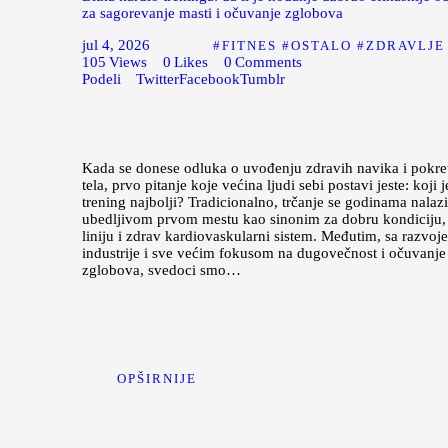
za sagorevanje masti i očuvanje zglobova
jul 4, 2026
FITNES
OSTALO
ZDRAVLJE
105
Views
0
Likes
0
Comments
Podeli
Twitter
Facebook
Tumblr
Kada se donese odluka o uvođenju zdravih navika i pokre
tela, prvo pitanje koje većina ljudi sebi postavi jeste: koji 
trening najbolji? Tradicionalno, trčanje se godinama nalazi
ubedljivom prvom mestu kao sinonim za dobru kondiciju,
liniju i zdrav kardiovaskularni sistem. Međutim, sa razvoj
industrije i sve većim fokusom na dugovečnost i očuvanje
zglobova, svedoci smo…
OPŠIRNIJE