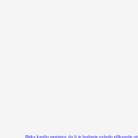
Bitka kardio treninga: da li je hodanje uzbrdo efikasnije od