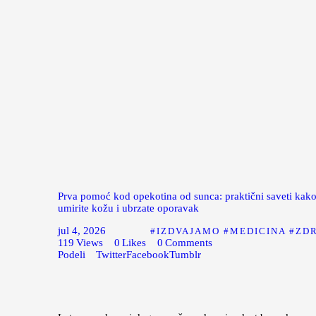
Prva pomoć kod opekotina od sunca: praktični saveti kak
umirite kožu i ubrzate oporavak
jul 4, 2026
IZDVAJAMO
MEDICINA
ZD
119
Views
0
Likes
0
Comments
Podeli
Twitter
Facebook
Tumblr