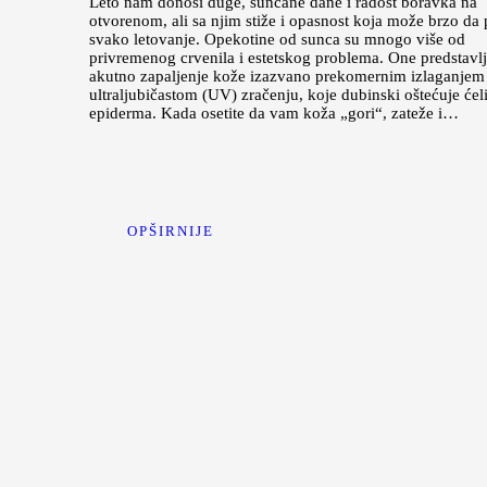
Leto nam donosi duge, sunčane dane i radost boravka na
otvorenom, ali sa njim stiže i opasnost koja može brzo da
svako letovanje. Opekotine od sunca su mnogo više od
privremenog crvenila i estetskog problema. One predstavlj
akutno zapaljenje kože izazvano prekomernim izlaganjem
ultraljubičastom (UV) zračenju, koje dubinski oštećuje ćeli
epiderma. Kada osetite da vam koža „gori“, zateže i…
OPŠIRNIJE