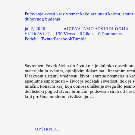
Putovanje svesti kroz vreme: kako razumeti karmu, smrt i 
duhovnog buđenja
jul 7, 2026
IZDVAJAMO
PSIHOLOGIJA
130
Views
0
Likes
0
Comments
ZDRAVLJE
Podeli
Twitter
Facebook
Tumblr
Savremeni čovek živi u društvu koje je duboko opsednuto
materijalnim svetom, opipljivim dokazima i linearnim vr
U takvom sistemu vrednosti, život i smrt se posmatraju ka
apsolutne suprotnosti – život je početak i svetlost, dok je 
mračni, konačni kraj koji donosi uništenje svega što jesm
dualistički pogled stvara hronični, podsvesni strah od nest
koji prožima modernu civilizaciju.…
OPŠIRNIJE