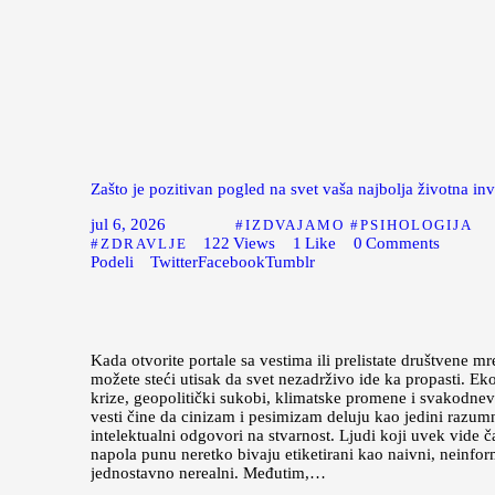
Zašto je pozitivan pogled na svet vaša najbolja životna inv
jul 6, 2026
IZDVAJAMO
PSIHOLOGIJA
122
Views
1
Like
0
Comments
ZDRAVLJE
Podeli
Twitter
Facebook
Tumblr
Kada otvorite portale sa vestima ili prelistate društvene mr
možete steći utisak da svet nezadrživo ide ka propasti. E
krize, geopolitički sukobi, klimatske promene i svakodnev
vesti čine da cinizam i pesimizam deluju kao jedini razumn
intelektualni odgovori na stvarnost. Ljudi koji uvek vide 
napola punu neretko bivaju etiketirani kao naivni, neinform
jednostavno nerealni. Međutim,…