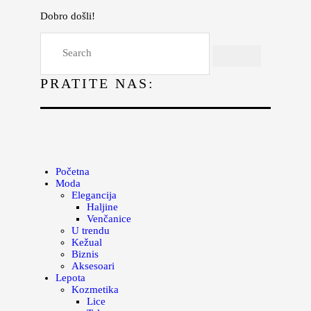
Dobro došli!
Početna
Moda
PRATITE NAS:
Lepota
Mama i deca
Lifestyle
Zdravlje
Početna
Moda
Kuhinja
Elegancija
Haljine
Magazin
Venčanice
U trendu
Kežual
Biznis
Aksesoari
Lepota
Kozmetika
Lice