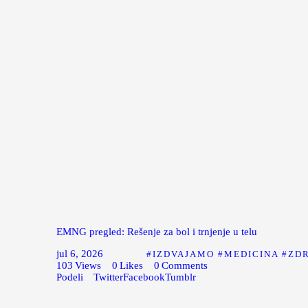
EMNG pregled: Rešenje za bol i trnjenje u telu
jul 6, 2026
IZDVAJAMO
MEDICINA
ZD
103
Views
0
Likes
0
Comments
Podeli
Twitter
Facebook
Tumblr