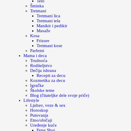
Telo
Šminka
Tretmani
Tretmani lica
Tretmani tela
Manikir i pedikir
Masaže
Kosa
Frizure
Tretmani kose
Parfemi
Mama i deca
Trudnoća
Roditeljstvo
Dečija ishrana
Recepti za decu
Kozmetika za decu
Igračke
Školske teme
Blog (čitateljke dele svoje priče)
Lifestyle
Ljubav, veze & sex
Horoskop
Putovanja
Etno/običaji
Uređenje kuće
Feng Shui