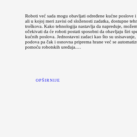
Roboti već sada mogu obavljati određene kućne poslove i
ali u kojoj meri zavisi od složenosti zadatka, dostupne tehn
troškova. Kako tehnologija nastavlja da napreduje, može
očekivati da će roboti postati sposobni da obavljaju širi sp
kućnih poslova. Jednostavni zadaci kao što su usisavanje, 
podova pa čak i osnovna priprema hrane već se automatiz
pomoću robotskih uređaja.…
OPŠIRNIJE