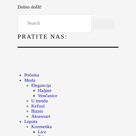
Dobro došli!
Početna
Moda
PRATITE NAS:
Lepota
Mama i deca
Lifestyle
Zdravlje
Početna
Moda
Kuhinja
Elegancija
Haljine
Magazin
Venčanice
U trendu
Kežual
Biznis
Aksesoari
Lepota
Kozmetika
Lice