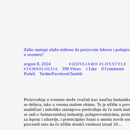
Zašto startapi ulažu milione da proizvode lekove i polupr
u svemiru?
avgust 8, 2024
IZDVAJAMO
LIFESTYLE
398
Views
1
Like
0
Comments
TEHNOLOGIJA
Podeli
Twitter
Facebook
Tumblr
Proizvodnja u svemiru može zvučati kao naučna fantastika,
se dešava, iako u veoma malom obimu. To je tržište u pov
analitičari i nekoliko startapova predviđaju da će uzeti ma
se radi o farmaceutskoj industriji, poluprovodnicima, pro
za lepotu i zdravlje, i potencijalno hrani u smislu novih us
procenili smo da će tržište dostići vrednost iznad 10…