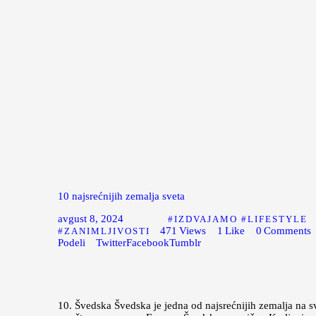
10 najsrećnijih zemalja sveta
avgust 8, 2024
IZDVAJAMO
LIFESTYLE
471
Views
1
Like
0
Comments
ZANIMLJIVOSTI
Podeli
Twitter
Facebook
Tumblr
10. Švedska Švedska je jedna od najsrećnijih zemalja na s