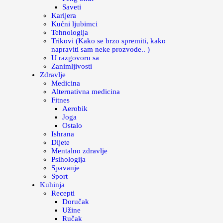
Saveti
Karijera
Kućni ljubimci
Tehnologija
Trikovi (Kako se brzo spremiti, kako
napraviti sam neke prozvode.. )
U razgovoru sa
Zanimljivosti
Zdravlje
Medicina
Alternativna medicina
Fitnes
Aerobik
Joga
Ostalo
Ishrana
Dijete
Mentalno zdravlje
Psihologija
Spavanje
Sport
Kuhinja
Recepti
Doručak
Užine
Ručak