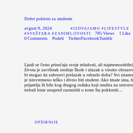
Dobri pokloni za studente
avgust 9, 2024
IZDVAJAMO
LIFESTYLE
785
Views
1
Like
SVAŠTARA
ZANIMLJIVOSTI
0
Comments
Podeli
Twitter
Facebook
Tumblr
Ljudi se često prisećaju svoje mladosti, ali najmemorabilni
života je završetak srednje škole i ulazak u visoko obrazo
bi mogao da zaboravi prelazak u odraslo doba? Svi znamo
je istovremeno teško i divno biti student. Ako imate sina, b
prijatelja ili bilo kog drugog rođaka koji studira na univerz
trebali biste unapred razmisliti o tome šta pokloniti…
OPŠIRNIJE