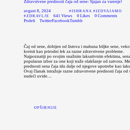
Zdravstvene prednosti čaja od sene: Sjajan za varenje!
avgust 8, 2024
ISHRANA
IZDVAJAMO
641
Views
0
Likes
0
Comments
ZDRAVLJE
Podeli
Twitter
Facebook
Tumblr
Čaj od sene, dobijen od listova i mahuna biljke sene, vek
koristi kao prirodni lek za razne zdravstvene probleme.
Najpoznatiji po svojim snažnim laksativnim efektima, sena
popularan izbor za one koji traže olakšanje od zatvora. M
prednosti sena čaja idu dalje od njegove upotrebe kao laks
Ovaj članak istražuje razne zdravstvene prednosti čaja od 
nudeći uvide…
OPŠIRNIJE