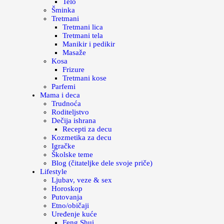
Telo
Šminka
Tretmani
Tretmani lica
Tretmani tela
Manikir i pedikir
Masaže
Kosa
Frizure
Tretmani kose
Parfemi
Mama i deca
Trudnoća
Roditeljstvo
Dečija ishrana
Recepti za decu
Kozmetika za decu
Igračke
Školske teme
Blog (čitateljke dele svoje priče)
Lifestyle
Ljubav, veze & sex
Horoskop
Putovanja
Etno/običaji
Uređenje kuće
Feng Shui