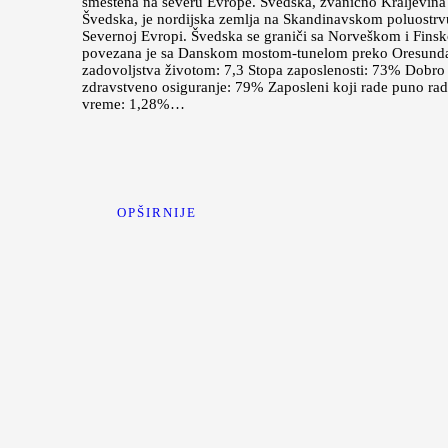
smeštena na severu Evrope. Švedska, zvanično Kraljevina
Švedska, je nordijska zemlja na Skandinavskom poluostrv
Severnoj Evropi. Švedska se graniči sa Norveškom i Fins
povezana je sa Danskom mostom-tunelom preko Oresund
zadovoljstva životom: 7,3 Stopa zaposlenosti: 73% Dobro
zdravstveno osiguranje: 79% Zaposleni koji rade puno ra
vreme: 1,28%…
OPŠIRNIJE