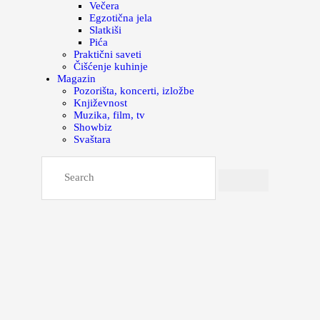
Večera
Egzotična jela
Slatkiši
Pića
Praktični saveti
Čišćenje kuhinje
Magazin
Pozorišta, koncerti, izložbe
Književnost
Muzika, film, tv
Showbiz
Svaštara