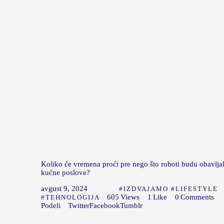
Koliko će vremena proći pre nego što roboti budu obavljal
kućne poslove?
avgust 9, 2024
IZDVAJAMO
LIFESTYLE
605
Views
1
Like
0
Comments
TEHNOLOGIJA
Podeli
Twitter
Facebook
Tumblr