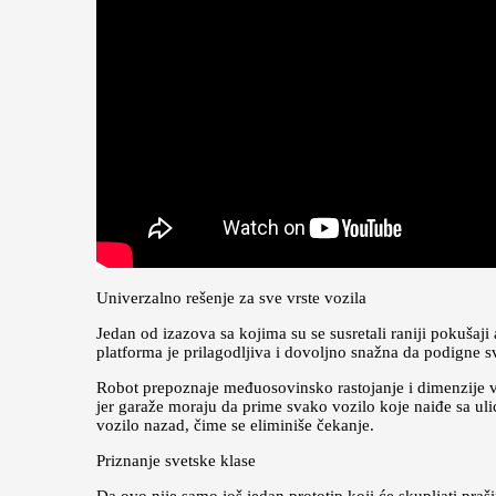
Univerzalno rešenje za sve vrste vozila
Jedan od izazova sa kojima su se susretali raniji pokušaj
platforma je prilagodljiva i dovoljno snažna da podigne 
Robot prepoznaje međuosovinsko rastojanje i dimenzije vo
jer garaže moraju da prime svako vozilo koje naiđe sa uli
vozilo nazad, čime se eliminiše čekanje.
Priznanje svetske klase