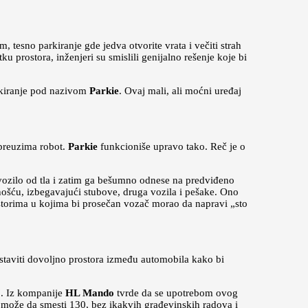
tesno parkiranje gde jedva otvorite vrata i večiti strah
 prostora, inženjeri su smislili genijalno rešenje koje bi
rkiranje pod nazivom
Parkie
. Ovaj mali, ali moćni uređaj
 preuzima robot.
Parkie
funkcioniše upravo tako. Reč je o
 vozilo od tla i zatim ga bešumno odnese na predviđeno
ošću, izbegavajući stubove, druga vozila i pešake. Ono
storima u kojima bi prosečan vozač morao da napravi „sto
staviti dovoljno prostora između automobila kako bi
“. Iz kompanije
HL Mando
tvrde da se upotrebom ovog
da može da smesti 130, bez ikakvih građevinskih radova i