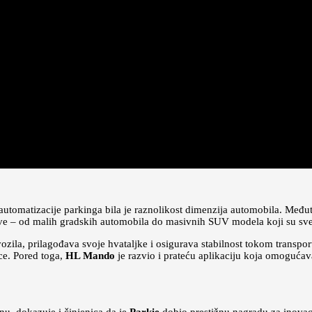
i automatizacije parkinga bila je raznolikost dimenzija automobila. Među
sve – od malih gradskih automobila do masivnih SUV modela koji su sve p
zila, prilagođava svoje hvataljke i osigurava stabilnost tokom transpo
ce. Pored toga,
HL Mando
je razvio i prateću aplikaciju koja omoguća