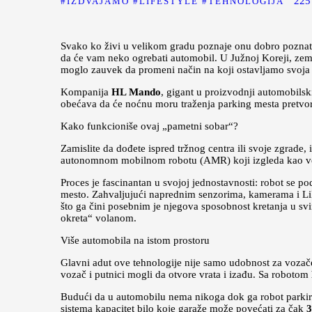
225
IZDVAJAMO
LIFESTYLE
TEHNOLOGIJA
Svako ko živi u velikom gradu poznaje onu dobro poznatu f
da će vam neko ogrebati automobil. U Južnoj Koreji, zemlj
moglo zauvek da promeni način na koji ostavljamo svoja 
Kompanija
HL Mando
, gigant u proizvodnji automobils
obećava da će noćnu moru traženja parking mesta pretvorit
Kako funkcioniše ovaj „pametni sobar“?
Zamislite da dođete ispred tržnog centra ili svoje zgrade
autonomnom mobilnom robotu (AMR) koji izgleda kao vel
Proces je fascinantan u svojoj jednostavnosti: robot se 
mesto. Zahvaljujući naprednim senzorima, kamerama i L
što ga čini posebnim je njegova sposobnost kretanja u s
okreta“ volanom.
Više automobila na istom prostoru
Glavni adut ove tehnologije nije samo udobnost za vozač
vozač i putnici mogli da otvore vrata i izađu. Sa robotom
Budući da u automobilu nema nikoga dok ga robot parkira
sistema kapacitet bilo koje garaže može povećati za čak
3