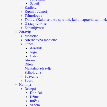
Saveti
Karijera
Kućni ljubimci
Tehnologija
Trikovi (Kako se brzo spremiti, kako napraviti sam nek
U razgovoru sa
Zanimljivosti
Zdravlje
Medicina
Alternativna medicina
Fitnes
Aerobik
Joga
Ostalo
Ishrana
Dijete
Mentalno zdravlje
Psihologija
Spavanje
Sport
Kuhinja
Recepti
Doručak
Užine
Ručak
Večera