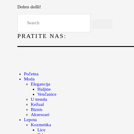
Dobro došli!
Početna
Moda
PRATITE NAS:
Lepota
Mama i deca
Lifestyle
Zdravlje
Početna
Moda
Kuhinja
Elegancija
Haljine
Magazin
Venčanice
U trendu
Kežual
Biznis
Aksesoari
Lepota
Kozmetika
Lice