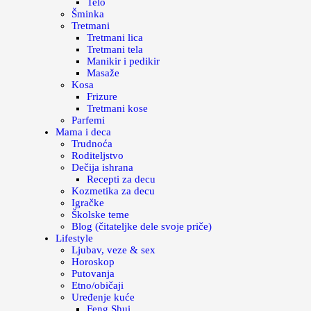
Telo
Šminka
Tretmani
Tretmani lica
Tretmani tela
Manikir i pedikir
Masaže
Kosa
Frizure
Tretmani kose
Parfemi
Mama i deca
Trudnoća
Roditeljstvo
Dečija ishrana
Recepti za decu
Kozmetika za decu
Igračke
Školske teme
Blog (čitateljke dele svoje priče)
Lifestyle
Ljubav, veze & sex
Horoskop
Putovanja
Etno/običaji
Uređenje kuće
Feng Shui