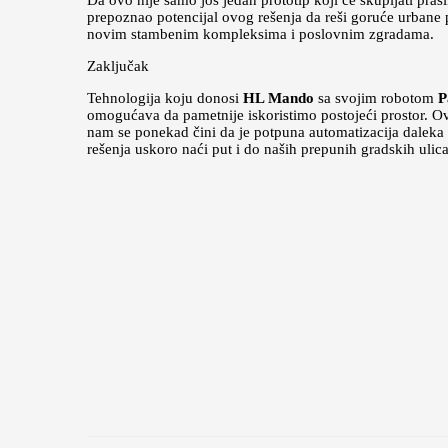
Da ovo nije samo još jedan prototip koji će skupljati praš
prepoznao potencijal ovog rešenja da reši goruće urbane 
novim stambenim kompleksima i poslovnim zgradama.
Zaključak
Tehnologija koju donosi
HL Mando
sa svojim robotom
P
omogućava da pametnije iskoristimo postojeći prostor. Ovaj
nam se ponekad čini da je potpuna automatizacija daleka
rešenja uskoro naći put i do naših prepunih gradskih ulica