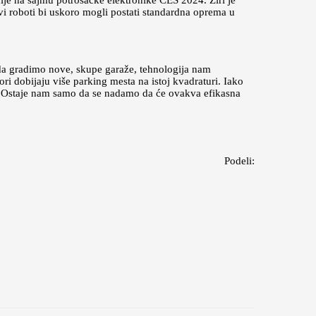
je na sajmu potrošačke elektronike CES 2024. Žiri je
i roboti bi uskoro mogli postati standardna oprema u
da gradimo nove, skupe garaže, tehnologija nam
ri dobijaju više parking mesta na istoj kvadraturi. Iako
a. Ostaje nam samo da se nadamo da će ovakva efikasna
Podeli: