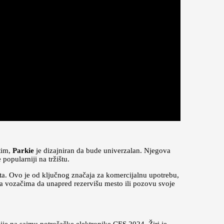
tim,
Parkie
je dizajniran da bude univerzalan. Njegova
opularniji na tržištu.
rta. Ovo je od ključnog značaja za komercijalnu upotrebu,
va vozačima da unapred rezervišu mesto ili pozovu svoje