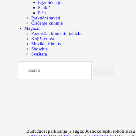
Egzotična jela
Slatkiši
Pića
Praktični saveti
Čišćenje kuhinje
Magazin
Pozorišta, koncerti, izložbe
Književnost
Muzika, film, tv
Showbiz
Svaštara
Budućnost parkiranja je stigla: Južnokorejski roboti slažu