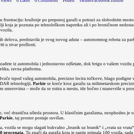
Views
0
Likes
0
Comments
Podeli
Twitter
Facebook
Tumblr
rustraciju: kruženje po prepunoj garaži u potrazi za slobodnim mestom, 
i koja je poznata po tehnološkom napretku ali i po hroničnom nedostatku
vozila.
kih delova, predstavila je svog novog aduta – autonomnog robota za pa
i u stvar prošlosti.
, izađete iz automobila i jednostavno odšetate, dok brigu o vašem vozilu
ika, ravna platforma.
podvuče ispod vašeg automobila, precizno locira točkove, blago podigne
iDAR tehnologiji,
Parkie
se kreće kroz garažu sa milimetarskom precizn
vim smerovima – može da se rotira u mestu, ide bočno i manevriše u pro
e, već drastična ušteda prostora. U klasičnim garažama, neophodno je o
Parkie
, taj prostor postaje suvišan.
, vozila se mogu slagati bukvalno „branik uz branik“ i „vrata uz vrata
0 procenata
. To znači da garaža koja je ranije primala 100 vozila, sa