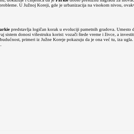
inu, dokazuje i činjenica da je
Parkie
dobio prestižnu nagradu za inovaci
probleme. U Južnoj Koreji, gde je urbanizacija na visokom nivou, ovakv
arkie
predstavlja logičan korak u evoluciji pametnih gradova. Umesto 
 sistem donosi višestruku korist: vozači štede vreme i živce, a investito
 budućnost, primeri iz Južne Koreje pokazuju da je ona već tu, iza ugl
.