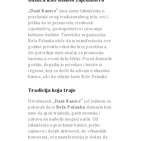
Banica kao simbol zajedništva
„Dani Banice“
nisu samo takmičenje u
pravljenju ovog tradicionalnog jela, već i
prilika da se promovišu vrednosti
zajedništva, gostoprimstva i očuvanja
kulturne baštine. Turistička organizacija
Bela Palanka ističe da je manifestacija ove
godine privukla rekordni broj posetilaca,
što potvrđuje njen značaj za promociju
turizma u ovom delu Srbije. Pored domaćih
gostiju, događaj je privukao i turiste iz
regiona, koji su došli da uživaju u ukusima
banice, ali i da otkriju šarm Bele Palanke.
Tradicija koja traje
Devetnaesti
„Dani Banice“
još jednom su
pokazali da je
Bela Palanka
domaćin koji
ume da spoji tradiciju, gastronomiju i
zabavu na najbolji mogući način. Od
takmičenja u pravljenju banice, preko
sajmova i dečjih aktivnosti, do vrhunskih
koncerata, ova manifestacija je dokaz da