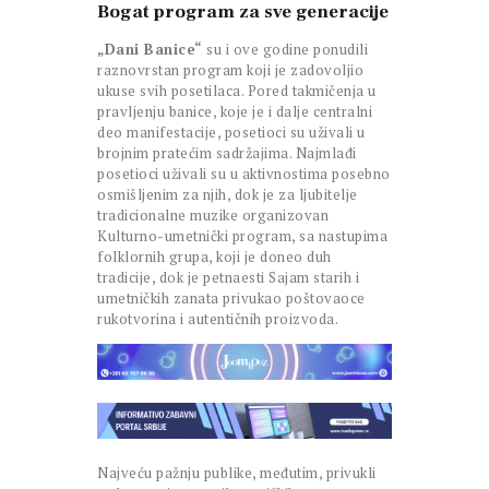
Bogat program za sve generacije
„Dani Banice“
su i ove godine ponudili
raznovrstan program koji je zadovoljio
ukuse svih posetilaca. Pored takmičenja u
pravljenju banice, koje je i dalje centralni
deo manifestacije, posetioci su uživali u
brojnim pratećim sadržajima. Najmlađi
posetioci uživali su u aktivnostima posebno
osmišljenim za njih, dok je za ljubitelje
tradicionalne muzike organizovan
Kulturno-umetnički program, sa nastupima
folklornih grupa, koji je doneo duh
tradicije, dok je petnaesti Sajam starih i
umetničkih zanata privukao poštovaoce
rukotvorina i autentičnih proizvoda.
Najveću pažnju publike, međutim, privukli