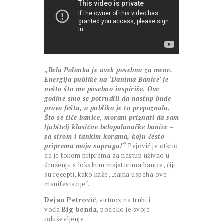
„Bela Palanka je uvek posebna za mene.
Energija publike na ‘Danima Banice’ je
nešto što me posebno inspiriše. Ove
godine smo se potrudili da nastup bude
prava fešta, a publika je to prepoznala.
Što se tiče banice, moram priznati da sam
ljubitelj klasične belopalanačke banice –
sa sirom i tankim korama, koju često
priprema moja supruga!“
Pejović je otkrio
da je tokom priprema za nastup uživao u
druženju s lokalnim majstorima banice, čiji
su recepti, kako kaže, „tajna uspeha ove
manifestacije“.
Dejan Petrović
, virtuoz na trubi i
vođa
Big benda
, podelio je svoje
oduševljenje: