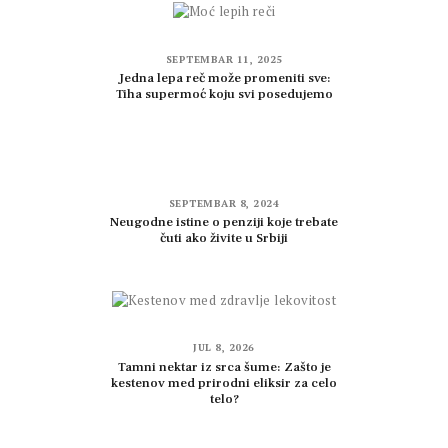
SEPTEMBAR 11, 2025
Jedna lepa reč može promeniti sve:
Tiha supermoć koju svi posedujemo
SEPTEMBAR 8, 2024
Neugodne istine o penziji koje trebate
čuti ako živite u Srbiji
JUL 8, 2026
Tamni nektar iz srca šume: Zašto je
kestenov med prirodni eliksir za celo
telo?