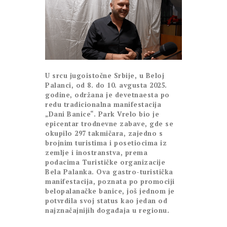
U srcu jugoistočne Srbije, u Beloj
Palanci, od 8. do 10. avgusta 2025.
godine, održana je devetnaesta po
redu tradicionalna manifestacija
„Dani Banice“. Park Vrelo bio je
epicentar trodnevne zabave, gde se
okupilo 297 takmičara, zajedno s
brojnim turistima i posetiocima iz
zemlje i inostranstva, prema
podacima Turističke organizacije
Bela Palanka. Ova gastro-turistička
manifestacija, poznata po promociji
belopalanačke banice, još jednom je
potvrdila svoj status kao jedan od
najznačajnijih događaja u regionu.