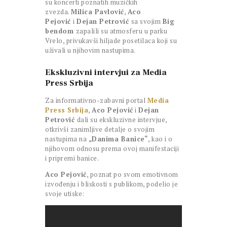
su koncerti poznatih muzičkih
zvezda.
Milica Pavlović
,
Aco
Pejović
i
Dejan Petrović
sa svojim
Big
bendom
zapalili su atmosferu u parku
Vrelo, privukavši hiljade posetilaca koji su
uživali u njihovim nastupima.
Ekskluzivni intervjui za Media
Press Srbija
Za informativno-zabavni portal
Media
Press Srbija
,
Aco Pejović
i
Dejan
Petrović
dali su ekskluzivne intervjue,
otkrivši zanimljive detalje o svojim
nastupima na
„Danima Banice“
, kao i o
njihovom odnosu prema ovoj manifestaciji
i pripremi banice.
Aco Pejović
, poznat po svom emotivnom
izvođenju i bliskosti s publikom, podelio je
svoje utiske: