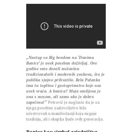
„Nastup sa Big bendom na ‘Danima
Banice’ je uvek poseban doživljaj. Ove
godine smo doneli mešavinu
tradicionalnih i modernih zvukova, što je
publika sjajno prihvatila. Bela Palanka
ima tu toplinu i gostoprimstvo koje nas
uvek vraća. A banica? Moja omiljena je
ona s mesom, ali samo ako je dobro
zapečena!“
Petrović je naglasio da je za
njega posebno zadovoljstvo bilo
učestvovati u manifestaciji koja neguje
tradiciju, ali i okuplja ljude svih generacija.