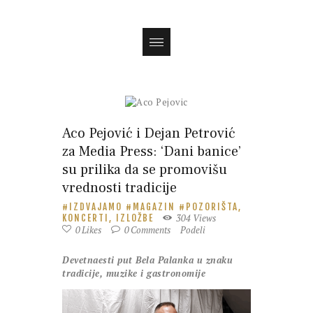
Magazin
Aco Pejović i Dejan Petrović
za Media Press: ‘Dani banice’
su prilika da se promovišu
vrednosti tradicije
IZDVAJAMO
MAGAZIN
POZORIŠTA,
304
Views
KONCERTI, IZLOŽBE
0
Likes
0
Comments
Podeli
Devetnaesti put Bela Palanka u znaku
tradicije, muzike i gastronomije