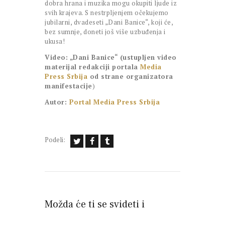
dobra hrana i muzika mogu okupiti ljude iz
svih krajeva. S nestrpljenjem očekujemo
jubilarni, dvadeseti „Dani Banice“, koji će,
bez sumnje, doneti još više uzbuđenja i
ukusa!
Video: „Dani Banice“ (ustupljen video
materijal redakciji portala
Media
Press Srbija
od strane organizatora
manifestacije
)
Autor:
Portal Media Press Srbija
Podeli:
Možda će ti se svideti i