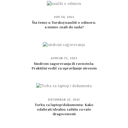
JUN 30, 2025
Šta ćemo u Turskoj naučiti o odmoru,
a nismo znali do sada?
JANUAR 31, 2025
Sindrom sagorevanja ili ravnoteža:
Praktični vodič za upravljanje stresom
DECEMBAR 25, 2025
Torba za laptop/dokumenta: Kako
odabrati idealnu zaštitu za vaše
dragocenosti