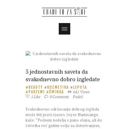
5 jednostavnih saveta da
svakodnevno dobro izgledate
BEAUTY
KOZMETIKA
LEPOTA
641
Views
PARFEMI
ŠMINKA
1
Like
0
Comments
Podeli
Svakodnevno održavanje dobrog izgleda
može biti pravi izazov. Joyce Namisango
kaže: “Počnem nedelju s puno elana, ali do
četvrtka već gubim volju za doterivanjem.