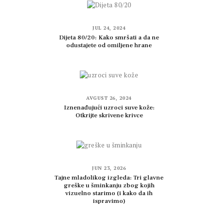
JUL 24, 2024
Dijeta 80/20: Kako smršati a da ne
odustajete od omiljene hrane
AVGUST 26, 2024
Iznenađujući uzroci suve kože:
Otkrijte skrivene krivce
JUN 23, 2026
Tajne mladolikog izgleda: Tri glavne
greške u šminkanju zbog kojih
vizuelno starimo (i kako da ih
ispravimo)