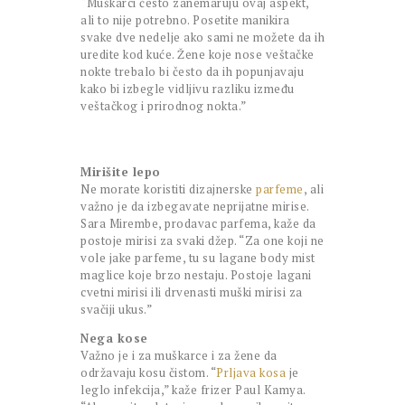
“Muškarci često zanemaruju ovaj aspekt,
ali to nije potrebno. Posetite manikira
svake dve nedelje ako sami ne možete da ih
uredite kod kuće. Žene koje nose veštačke
nokte trebalo bi često da ih popunjavaju
kako bi izbegle vidljivu razliku između
veštačkog i prirodnog nokta.”
Mirišite lepo
Ne morate koristiti dizajnerske
parfeme
, ali
važno je da izbegavate neprijatne mirise.
Sara Mirembe, prodavac parfema, kaže da
postoje mirisi za svaki džep. “Za one koji ne
vole jake parfeme, tu su lagane body mist
maglice koje brzo nestaju. Postoje lagani
cvetni mirisi ili drvenasti muški mirisi za
svačiji ukus.”
Nega kose
Važno je i za muškarce i za žene da
održavaju kosu čistom. “
Prljava kosa
je
leglo infekcija,” kaže frizer Paul Kamya.