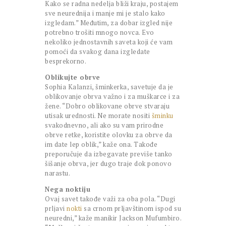
Kako se radna nedelja bliži kraju, postajem
sve neurednija i manje mi je stalo kako
izgledam.” Međutim, za dobar izgled nije
potrebno trošiti mnogo novca. Evo
nekoliko jednostavnih saveta koji će vam
pomoći da svakog dana izgledate
besprekorno.
Oblikujte obrve
Sophia Kalanzi, šminkerka, savetuje da je
oblikovanje obrva važno i za muškarce i za
žene. “Dobro oblikovane obrve stvaraju
utisak urednosti. Ne morate nositi
šminku
svakodnevno, ali ako su vam prirodne
obrve retke, koristite olovku za obrve da
im date lep oblik,” kaže ona. Takođe
preporučuje da izbegavate previše tanko
šišanje obrva, jer dugo traje dok ponovo
narastu.
Nega noktiju
Ovaj savet takođe važi za oba pola. “Dugi
prljavi
nokti
sa crnom prljavštinom ispod su
neuredni,” kaže manikir Jackson Mufumbiro.