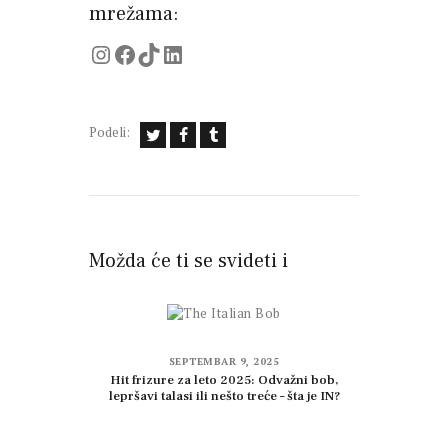
mrežama:
Instagram
Facebook
TikTok
LinkedIn
Podeli:
Možda će ti se svideti i
SEPTEMBAR 9, 2025
Hit frizure za leto 2025: Odvažni bob,
lepršavi talasi ili nešto treće – šta je IN?