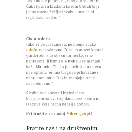
“Ako nosite pletenice, redovno ih perite.
Čak i ljudi sa kratkom kosom trebali bi je
jednostavno češljati svako jutro da bi
izgledala uredno.”
Čista odeća
Iako se podrazumeva, ne menja svako
odeću
svakodnevno. “Čak i osnovni komadi
garderobe kao što su farmerke, crne
pantalone ili kamizole trebaju se menjati,”
kaže Mirembe. “Lako je uočiti kada odeća
nije oprana jer ima tragove prljavštine i
neprijatan miris. Dakle, menjajte odeću
svakodnevno.”
Sledite ove savete i izgledaćete
besprekorno svakog dana, bez obzira na
izazove koje radna nedelja donosi.
Pridružite se našoj
Viber grupi!
Pratite nas i na društvenim