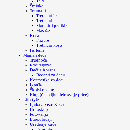
Telo
Šminka
Tretmani
Tretmani lica
Tretmani tela
Manikir i pedikir
Masaže
Kosa
Frizure
Tretmani kose
Parfemi
Mama i deca
Trudnoća
Roditeljstvo
Dečija ishrana
Recepti za decu
Kozmetika za decu
Igračke
Školske teme
Blog (čitateljke dele svoje priče)
Lifestyle
Ljubav, veze & sex
Horoskop
Putovanja
Etno/običaji
Uređenje kuće
Feng Shui