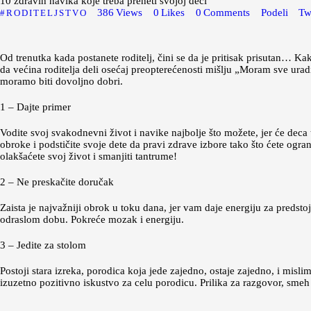
10 zdravih navika koje treba preneti svojoj deci
386
Views
0
Likes
0
Comments
Podeli
Tw
RODITELJSTVO
Od trenutka kada postanete roditelj, čini se da je pritisak prisutan… K
da većina roditelja deli osećaj preopterećenosti mišlju „Moram sve uradi
moramo biti dovoljno dobri.
1 – Dajte primer
Vodite svoj svakodnevni život i navike najbolje što možete, jer će deca 
obroke i podstičite svoje dete da pravi zdrave izbore tako što ćete ogran
olakšaćete svoj život i smanjiti tantrume!
2 – Ne preskačite doručak
Zaista je najvažniji obrok u toku dana, jer vam daje energiju za predsto
odraslom dobu. Pokreće mozak i energiju.
3 – Jedite za stolom
Postoji stara izreka, porodica koja jede zajedno, ostaje zajedno, i misl
izuzetno pozitivno iskustvo za celu porodicu. Prilika za razgovor, sm