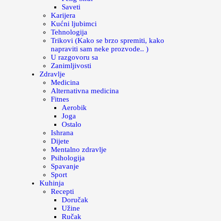
Saveti
Karijera
Kućni ljubimci
Tehnologija
Trikovi (Kako se brzo spremiti, kako
napraviti sam neke prozvode.. )
U razgovoru sa
Zanimljivosti
Zdravlje
Medicina
Alternativna medicina
Fitnes
Aerobik
Joga
Ostalo
Ishrana
Dijete
Mentalno zdravlje
Psihologija
Spavanje
Sport
Kuhinja
Recepti
Doručak
Užine
Ručak