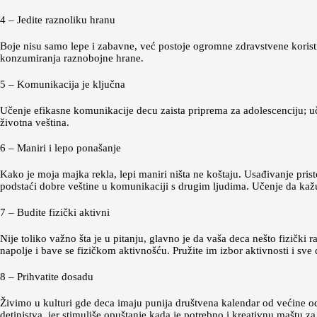
4 – Jedite raznoliku hranu
Boje nisu samo lepe i zabavne, već postoje ogromne zdravstvene koristi
konzumiranja raznobojne hrane.
5 – Komunikacija je ključna
Učenje efikasne komunikacije decu zaista priprema za adolescenciju; učen
životna veština.
6 – Maniri i lepo ponašanje
Kako je moja majka rekla, lepi maniri ništa ne koštaju. Usađivanje pr
podstaći dobre veštine u komunikaciji s drugim ljudima. Učenje da kažu
7 – Budite fizički aktivni
Nije toliko važno šta je u pitanju, glavno je da vaša deca nešto fizički
napolje i bave se fizičkom aktivnošću. Pružite im izbor aktivnosti i sve 
8 – Prihvatite dosadu
Živimo u kulturi gde deca imaju punija društvena kalendar od većine o
detinjstva, jer stimuliše opuštanje kada je potrebno i kreativnu maštu za