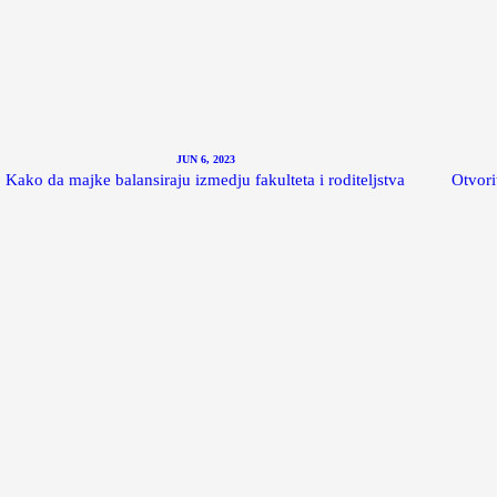
JUN 6, 2023
Kako da majke balansiraju izmedju fakulteta i roditeljstva
Otvori