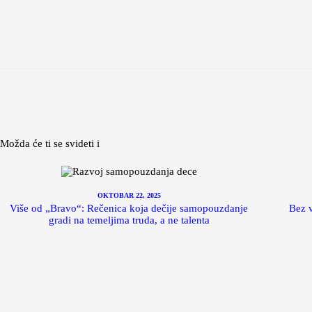
Možda će ti se svideti i
OKTOBAR 22, 2025
Više od „Bravo“: Rečenica koja dečije samopouzdanje
Bez v
gradi na temeljima truda, a ne talenta