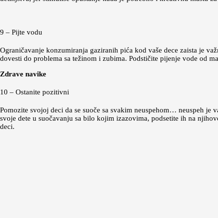
9 – Pijte vodu
Ograničavanje konzumiranja gaziranih pića kod vaše dece zaista je važn
dovesti do problema sa težinom i zubima. Podstičite pijenje vode od mal
Zdrave navike
10 – Ostanite pozitivni
Pomozite svojoj deci da se suoče sa svakim neuspehom… neuspeh je važn
svoje dete u suočavanju sa bilo kojim izazovima, podsetite ih na njihove
deci.