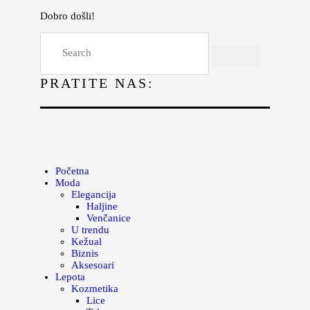
Dobro došli!
Početna
Moda
PRATITE NAS:
Lepota
Mama i deca
Lifestyle
Zdravlje
Početna
Moda
Kuhinja
Elegancija
Haljine
Magazin
Venčanice
U trendu
Kežual
Biznis
Aksesoari
Lepota
Kozmetika
Lice