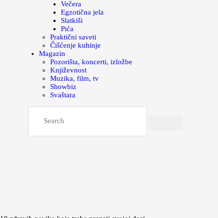
Večera
Egzotična jela
Slatkiši
Pića
Praktični saveti
Čišćenje kuhinje
Magazin
Pozorišta, koncerti, izložbe
Književnost
Muzika, film, tv
Showbiz
Svaštara