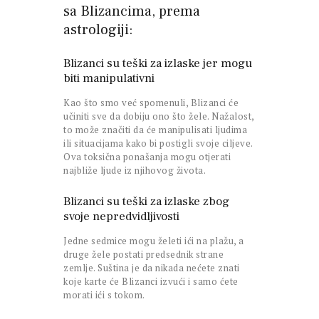
sa Blizancima, prema
astrologiji:
Blizanci su teški za izlaske jer mogu
biti manipulativni
Kao što smo već spomenuli, Blizanci će
učiniti sve da dobiju ono što žele. Nažalost,
to može značiti da će manipulisati ljudima
ili situacijama kako bi postigli svoje ciljeve.
Ova toksična ponašanja mogu otjerati
najbliže ljude iz njihovog života.
Blizanci su teški za izlaske zbog
svoje nepredvidljivosti
Jedne sedmice mogu želeti ići na plažu, a
druge žele postati predsednik strane
zemlje. Suština je da nikada nećete znati
koje karte će Blizanci izvući i samo ćete
morati ići s tokom.