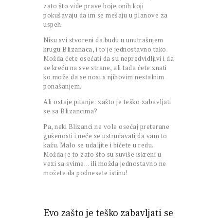
zato što vide prave boje onih koji
pokušavaju da im se mešaju u planove za
uspeh.
Nisu svi stvoreni da budu u unutrašnjem
krugu Blizanaca, i to je jednostavno tako.
Možda ćete osećati da su nepredvidljivi i da
se kreću na sve strane, ali tada ćete znati
ko može da se nosi s njihovim nestalnim
ponašanjem.
Ali ostaje pitanje: zašto je teško zabavljati
se sa Blizancima?
Pa, neki Blizanci ne vole osećaj preterane
gušenosti i neće se ustručavati da vam to
kažu. Malo se udaljite i bićete u redu.
Možda je to zato što su suviše iskreni u
vezi sa svime… ili možda jednostavno ne
možete da podnesete istinu!
Evo zašto je teško zabavljati se