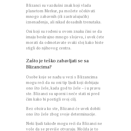
Blizanci su vazdušni znak koji vlada
planetom Merkur, pa možete očekivati
mnogo zabavnih (ili zastrašujućih)
iznenađenja, ali nikad dosadnih trenutaka.
Oni koji su rođeni u ovom znaku čini se da
imaju beskrajno mnogo slojeva, i uvek ćete
morati da odmotavate svaki sloj kako biste
stigli do njihovog centra.
Zašto je teško zabavljati se sa
Blizancima?
Osobe koje se nađu u vezi s Blizancima
mogu reći da su oni tip ljudi koji dobijaju
ono što žele, kada god to žele – i u pravu
ste. Blizanci su uporni i neće stati ni pred
čim kako bi postigli svoj cilj.
Bez obzira ko ste, Blizanci će uvek dobiti
ono što žele zbog svoje determinacije.
Neki ljudi takođe mogu reći da Blizanci ne
vole da se previše otvaraju. Možda je to