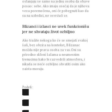
oslanjaju se samo na jednu osobu da obave
posao: sebe. Ako imaju osećaj da je njihova
veza poremećena, oni će pobegnuti kao da
su na uzbrdici, ne osvrćući se.
Blizanci i izlasci ne uvek funkcionišu
jer ne shvataju život ozbiljno
Ako tražite nekoga ko će se smejati svakoj
šali, bez obzira na kontekst, Blizanac
možda nije prava osoba za vas.Oni su
prirodno skloni šalama u neumesnim
trenucima kako bi razvedrili atmosferu, i
nikada se neće ozbiljno shvatiti osim ako
zaista moraju.
Podeli: