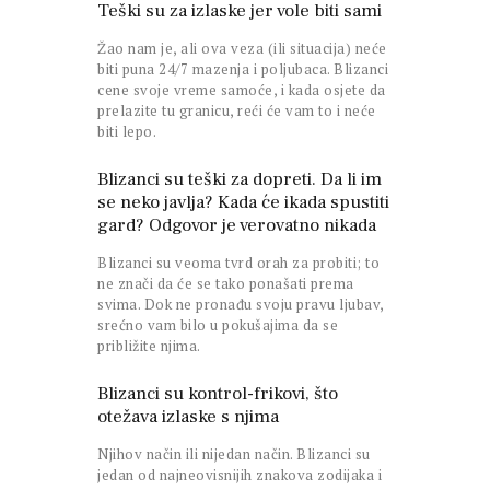
Teški su za izlaske jer vole biti sami
Žao nam je, ali ova veza (ili situacija) neće
biti puna 24/7 mazenja i poljubaca. Blizanci
cene svoje vreme samoće, i kada osjete da
prelazite tu granicu, reći će vam to i neće
biti lepo.
Blizanci su teški za dopreti. Da li im
se neko javlja? Kada će ikada spustiti
gard? Odgovor je verovatno nikada
Blizanci su veoma tvrd orah za probiti; to
ne znači da će se tako ponašati prema
svima. Dok ne pronađu svoju pravu ljubav,
srećno vam bilo u pokušajima da se
približite njima.
Blizanci su kontrol-frikovi, što
otežava izlaske s njima
Njihov način ili nijedan način. Blizanci su
jedan od najneovisnijih znakova zodijaka i