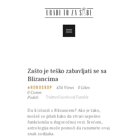
Zašto je teško zabavljati se sa
Blizancima
434
Views
0
Likes
HOROSKOP
0
Comments
Podeli
Twitter
Facebook
Tumblr
Da li izlaziš s Blizancem? Ako je tako,
možeš se pitati kako da stvari uspešno
funkcionišu u dugoročnoj vezi. Srećom,
astrologija može pomoći da razumete ovaj
znak zodijaka.