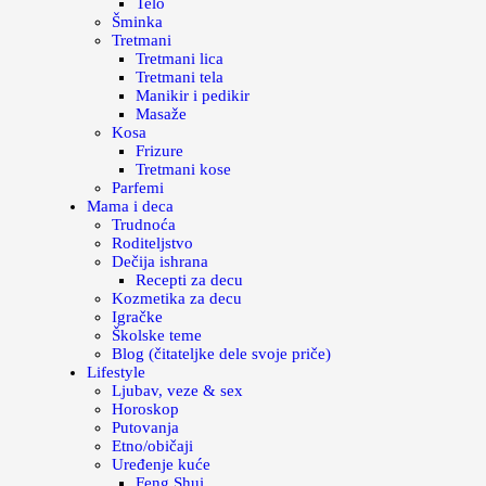
Telo
Šminka
Tretmani
Tretmani lica
Tretmani tela
Manikir i pedikir
Masaže
Kosa
Frizure
Tretmani kose
Parfemi
Mama i deca
Trudnoća
Roditeljstvo
Dečija ishrana
Recepti za decu
Kozmetika za decu
Igračke
Školske teme
Blog (čitateljke dele svoje priče)
Lifestyle
Ljubav, veze & sex
Horoskop
Putovanja
Etno/običaji
Uređenje kuće
Feng Shui