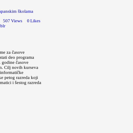
japanskim školama
507
Views
0
Likes
blr
eme za časove
ostati deo programa
. godine časove
. Cilј novih kurseva
 informatičke
e petog razreda koji
matici i šestog razreda