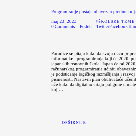
Programiranje postaje obavezan predmet u 
maj 23, 2023
ŠKOLSKE TEME
0
Comments
Podeli
Twitter
Facebook
Tum
Porodice se pitaju kako da svoju decu pripr
informatike i programiranja koji će 2020. p
japanskih osnovnih škola. Japan će od 2020
računarskog programiranja učiniti obaveznim
je podsticanje logičkog razmišlјanja i razvoj
pismenosti. Nastavni plan obuhvataće učenik
uče kako da digitalno crtaju poligone u mate
koji…
OPŠIRNIJE