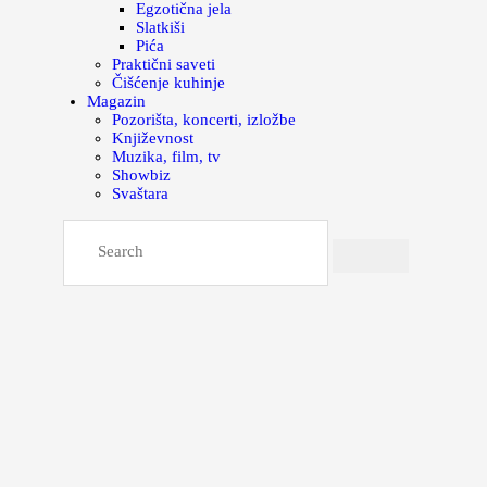
Egzotična jela
Slatkiši
Pića
Praktični saveti
Čišćenje kuhinje
Magazin
Pozorišta, koncerti, izložbe
Književnost
Muzika, film, tv
Showbiz
Svaštara