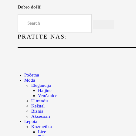
Dobro došli!
Početna
Moda
PRATITE NAS:
Lepota
Mama i deca
Lifestyle
Zdravlje
Početna
Moda
Kuhinja
Elegancija
Haljine
Magazin
Venčanice
U trendu
Kežual
Biznis
Aksesoari
Lepota
Kozmetika
Lice