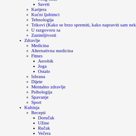
Saveti
Karijera
Kućni ljubimci
Tehnologija
Trikovi (Kako se brzo spremiti, kako napraviti sam nek
U razgovoru sa
Zanimljivosti
Zdravlje
Medicina
Alternativna medicina
Fitnes
Aerobik
Joga
Ostalo
Ishrana
Dijete
Mentalno zdravlje
Psihologija
Spavanje
Sport
Kuhinja
Recepti
Doručak
Užine
Ručak
Večera