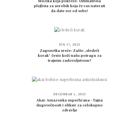
Muzika koja pokreće: Ultimativna
plejlista za aerobik koja će vas naterati
da date sve od sebe!
JUN 17, 2025
Zagonetka sreće: Zašto „sledeći
korak“ često koči našu potragu za
trajnim zadovoljstvom?
DECEMBAR 1, 2025
Akai: Amazonka superhrana – Tajna
dugovečnosti i eliksir za celokupno
zdravlje