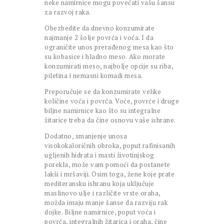
neke namirnice mogu povećati vašu šansu
za razvoj raka.
Obezbedite da dnevno konzumirate
najmanje 2 šolje povrća i voća. I da
ograničite unos prerađenog mesa kao što
su kobasice i hladno meso. Ako morate
konzumirati meso, najbolje opcije su riba,
piletina i nemasni komadi mesa.
Preporučuje se da konzumirate velike
količine voća i povrća. Voće, povrće i druge
biljne namirnice kao što su integralne
žitarice treba da čine osnovu vaše ishrane.
Dodatno, smanjenje unosa
visokokaloričnih obroka, poput rafinisanih
ugljenih hidrata i masti životinjskog
porekla, može vam pomoći da postanete
lakši i mršaviji. Osim toga, žene koje prate
mediteransku ishranu koja uključuje
maslinovo ulje i različite vrste oraha,
možda imaju manje šanse da razviju rak
dojke. Biljne namirnice, poput voća i
povrća, integralnih žitarica i oraha, čine