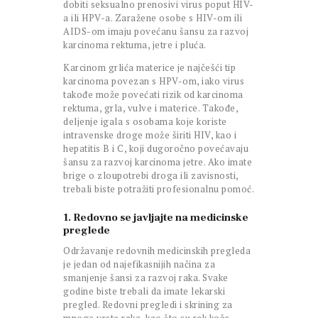
dobiti seksualno prenosivi virus poput HIV-
a ili HPV-a. Zaražene osobe s HIV-om ili
AIDS-om imaju povećanu šansu za razvoj
karcinoma rektuma, jetre i pluća.
Karcinom grlića materice je najčešći tip
karcinoma povezan s HPV-om, iako virus
takođe može povećati rizik od karcinoma
rektuma, grla, vulve i materice. Takođe,
deljenje igala s osobama koje koriste
intravenske droge može širiti HIV, kao i
hepatitis B i C, koji dugoročno povećavaju
šansu za razvoj karcinoma jetre. Ako imate
brige o zloupotrebi droga ili zavisnosti,
trebali biste potražiti profesionalnu pomoć.
1. Redovno se javljajte na medicinske
preglede
Održavanje redovnih medicinskih pregleda
je jedan od najefikasnijih načina za
smanjenje šansi za razvoj raka. Svake
godine biste trebali da imate lekarski
pregled. Redovni pregledi i skrining za