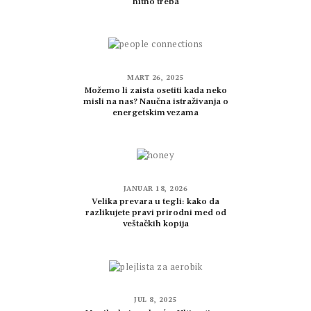
hitno treba
MART 26, 2025
Možemo li zaista osetiti kada neko
misli na nas? Naučna istraživanja o
energetskim vezama
JANUAR 18, 2026
Velika prevara u tegli: kako da
razlikujete pravi prirodni med od
veštačkih kopija
JUL 8, 2025