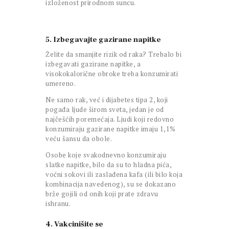
izloženost prirodnom suncu.
5. Izbegavajte gazirane napitke
Želite da smanjite rizik od raka? Trebalo bi
izbegavati gazirane napitke, a
visokokalorične obroke treba konzumirati
umereno.
Ne samo rak, već i dijabetes tipa 2, koji
pogađa ljude širom sveta, jedan je od
najčešćih poremećaja. Ljudi koji redovno
konzumiraju gazirane napitke imaju 1,1%
veću šansu da obole.
Osobe koje svakodnevno konzumiraju
slatke napitke, bilo da su to hladna pića,
voćni sokovi ili zaslađena kafa (ili bilo koja
kombinacija navedenog), su se dokazano
brže gojili od onih koji prate zdravu
ishranu.
4. Vakcinišite se