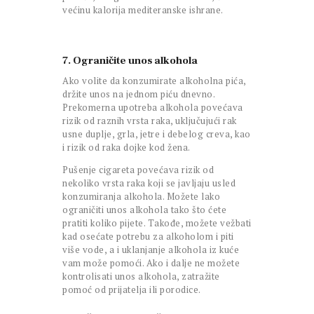
većinu kalorija mediteranske ishrane.
7. Ograničite unos alkohola
Ako volite da konzumirate alkoholna pića,
držite unos na jednom piću dnevno.
Prekomerna upotreba alkohola povećava
rizik od raznih vrsta raka, uključujući rak
usne duplje, grla, jetre i debelog creva, kao
i rizik od raka dojke kod žena.
Pušenje cigareta povećava rizik od
nekoliko vrsta raka koji se javljaju usled
konzumiranja alkohola. Možete lako
ograničiti unos alkohola tako što ćete
pratiti koliko pijete. Takođe, možete vežbati
kad osećate potrebu za alkoholom i piti
više vode, a i uklanjanje alkohola iz kuće
vam može pomoći. Ako i dalje ne možete
kontrolisati unos alkohola, zatražite
pomoć od prijatelja ili porodice.