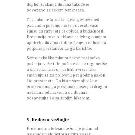
duplje, žvakanje duvana takođe je
povezano sa rakom pankreasa.
Čak i ako ne koristite duvan, izloženost
pasivnom pušenju može povećati vašu
šansu da razvijete rak pluća u budućnosti.
Prevencija raka olakšava se izbegavanjem
upotrebe duvana ili donošenjem odluke da
potpuno prestanete da ga koristite.
Samo nekoliko minuta nakon prestanka
pušenja, vaše telo počinje da se regeneriše,
a šanse za razvoj različitih vrsta raka
smanjuju se za polovinu pet godina nakon
što prestanete. Da biste saznali više o
proizvodima za prestanak pušenja i drugim
načinima odvikavanja od duvana,
posavetujte se sa svojim lekarom.
9. Redovno vežbajte
Prekomerna telesna težina je jedan od
najznačajnijih faktora rizika za rak