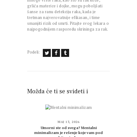
mnoge vrste raka, kao što su rak kože,
grlića materice i dojke, mogu poboljšati
šanse za ranu detekciju raka, kada je
tretman najverovatnije efikasan, i time
smanjiti rizik od smrti. Pitajte svog lekara o
najpogodnijem rasporedu skrininga za rak.
Podeli:
Možda će ti se svideti i
MAJ 13, 2026
Umorni ste od svega? Mentalni
minimalizam je rešenje koje vam pod