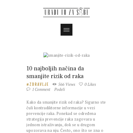
10 najboljih načina da
smanjite rizik od raka
566
Views
0
Likes
ZDRAVLJE
1
Comment
Podeli
Kako da smanjite rizik od raka? Sigurno ste
čuli kontradiktorne informacije u vezi
prevencije raka. Ponekad se određena
strategija prevencije raka zagovara u
jednom istraživanju, dok se u drugom
upozorava na nju. Često, ono što se zna o