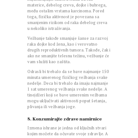
materice, debelog creva, dojke i bubrega,
među ostalim vrstama karcinoma. Pored
toga, fizička aktivnost je povezana sa
smanjenim rizikom od raka debelog creva
u nekoliko istraživanja.
Vežbanje takođe smanjuje šanse za razvoj
raka dojke kod žena, kao i verovatno
drugih reproduktivnih tumora. Takođe, čak i
ako ne smanjite telesnu težinu, vežbanje će
vam služiti kao zaštita.
Odrasli bi trebalo da se bave najmanje 150
minuta umerenog fizičkog vežbanja svake
nedelje. Deca bi trebalo da imaju najmanje
1 sat umerenog vežbanja svake nedelje. A
tinejdžeri koji se bave umerenim vežbama
mogu uključivati aktivnosti poput šetanja,
plivanja ili vežbanja joge.
8. Konzumirajte zdrave namirnice
Izmena ishrane je jedna od ključnih stvari
kojim možete da očuvate svoje zdravlje. A