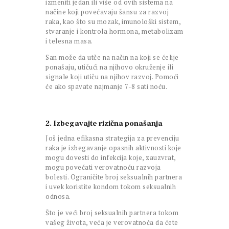
izmeniti jedan ili više od ovih sistema na
načine koji povećavaju šansu za razvoj
raka, kao što su mozak, imunološki sistem,
stvaranje i kontrola hormona, metabolizam
i telesna masa.
San može da utče na način na koji se ćelije
ponašaju, utičući na njihovo okruženje ili
signale koji utiču na njihov razvoj. Pomoći
će ako spavate najmanje 7-8 sati noću.
2. Izbegavajte rizična ponašanja
Još jedna efikasna strategija za prevenciju
raka je izbegavanje opasnih aktivnosti koje
mogu dovesti do infekcija koje, zauzvrat,
mogu povećati verovatnoću razvoja
bolesti. Ograničite broj seksualnih partnera
i uvek koristite kondom tokom seksualnih
odnosa.
Što je veći broj seksualnih partnera tokom
vašeg života, veća je verovatnoća da ćete