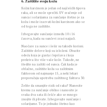
6. Zaštitite svoju kožu
Kožni karcinom je jedan od najčešćih tipova
raka, ali se može sprečiti. UV zračenje od
sunca i solarijuma za sunčanje štetno je za
kožu i može izazvati kožni karcinom ako se
od toga ne zaštitite.
Izbegavajte sunčanje između 10 i 16
časova, kada su sunčevi zraci najjači.
Naočare za sunce i šešir su takođe korisni.
Zaštitite delove koji su izloženi. Obucite
odeću koja je gusta i lepršava i koja
prekriva što više vaše kože. Takođe, ne
štedite na zaštiti od sunca. Čak kada je
oblačno, zaštitite kožu sa zaštitnim
faktorom od najmanje 15, a neki lekari
preporučuju upotrebu zaštitnog faktora 30.
Želite da smanjite rizik od raka? Nanesite
kremu za sunčanje obilno i nanosite je
svaka dva sata ili češće ako se mnogo
znojite ili plivate. Izbegavajte sunčanje i
solarijume. To je jednako štetno kao