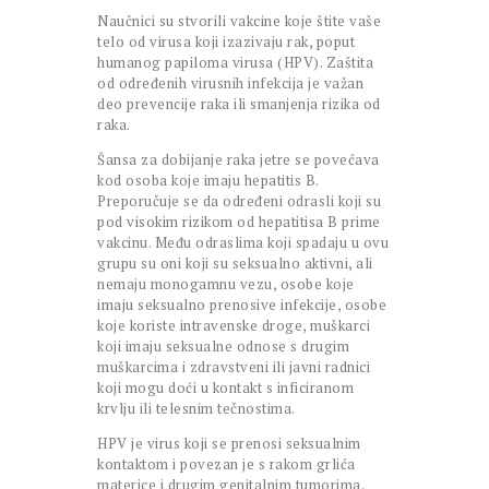
Naučnici su stvorili vakcine koje štite vaše
telo od virusa koji izazivaju rak, poput
humanog papiloma virusa (HPV). Zaštita
od određenih virusnih infekcija je važan
deo prevencije raka ili smanjenja rizika od
raka.
Šansa za dobijanje raka jetre se povećava
kod osoba koje imaju hepatitis B.
Preporučuje se da određeni odrasli koji su
pod visokim rizikom od hepatitisa B prime
vakcinu. Među odraslima koji spadaju u ovu
grupu su oni koji su seksualno aktivni, ali
nemaju monogamnu vezu, osobe koje
imaju seksualno prenosive infekcije, osobe
koje koriste intravenske droge, muškarci
koji imaju seksualne odnose s drugim
muškarcima i zdravstveni ili javni radnici
koji mogu doći u kontakt s inficiranom
krvlju ili telesnim tečnostima.
HPV je virus koji se prenosi seksualnim
kontaktom i povezan je s rakom grlića
materice i drugim genitalnim tumorima,