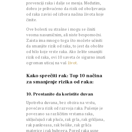
prevenciji raka i dalje se menja. Međutim,
dobro je prihvaćeno da rizik od oboljevanja
od raka zavisi od izbora načina života koje
činite.
Ove bolesti su strašne i mogu se činiti
veoma nasumičnim, ali niste bespomoćni.
Zaista ima mnogo toga što možete učiniti
da smanjite rizik od raka, to jest da obolite
od bilo koje vrste raka. Ako želite smanjiti
rizik od raka, ovi 10 saveta će sigurno imati
ogroman uticaj na vaš
život
.
Kako
sprečiti
rak: Top 10 načina
za smanjenje rizika od raka:
10. Prestanite da koristite duvan
Upotreba duvana, bez obzira na vrstu,
povećava rizik od razvoja raka. Pušenje je
povezano sa različitim vrstama raka,
uključujući rak pluća, rak grla, rak grkljana,
rak pankreasa, rak bešike, rak grlića
materice i rak bubrega. Pored raka usne