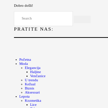
Dobro došli!
Početna
Moda
PRATITE NAS:
Lepota
Mama i deca
Lifestyle
Zdravlje
Početna
Moda
Kuhinja
Elegancija
Haljine
Magazin
Venčanice
U trendu
Kežual
Biznis
Aksesoari
Lepota
Kozmetika
Lice