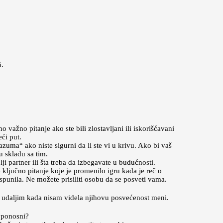
i.
važno pitanje ako ste bili zlostavljani ili iskorišćavani
ći put.
zuma“ ako niste sigurni da li ste vi u krivu. Ako bi vaš
 u skladu sa tim.
i partner ili šta treba da izbegavate u budućnosti.
e ključno pitanje koje je promenilo igru kada je reč o
unila. Ne možete prisiliti osobu da se posveti vama.
se udaljim kada nisam videla njihovu posvećenost meni.
e ponosni?