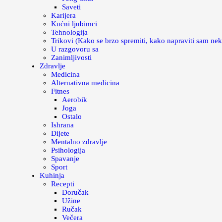
Saveti
Karijera
Kućni ljubimci
Tehnologija
Trikovi (Kako se brzo spremiti, kako napraviti sam nek
U razgovoru sa
Zanimljivosti
Zdravlje
Medicina
Alternativna medicina
Fitnes
Aerobik
Joga
Ostalo
Ishrana
Dijete
Mentalno zdravlje
Psihologija
Spavanje
Sport
Kuhinja
Recepti
Doručak
Užine
Ručak
Večera