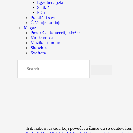
Egzotična jela
Slatkiši
Pića
Praktični saveti
Čišćenje kuhinje
Magazin
Pozorišta, koncerti, izložbe
Književnost
Muzika, film, tv
Showbiz
Svaštara
Trik nakon raskida koji povećava šanse da se udate/oženi