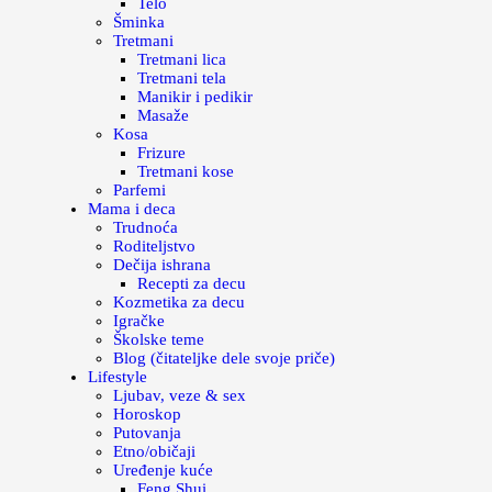
Telo
Šminka
Tretmani
Tretmani lica
Tretmani tela
Manikir i pedikir
Masaže
Kosa
Frizure
Tretmani kose
Parfemi
Mama i deca
Trudnoća
Roditeljstvo
Dečija ishrana
Recepti za decu
Kozmetika za decu
Igračke
Školske teme
Blog (čitateljke dele svoje priče)
Lifestyle
Ljubav, veze & sex
Horoskop
Putovanja
Etno/običaji
Uređenje kuće
Feng Shui