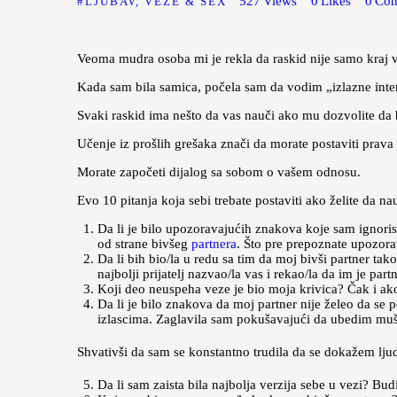
527
Views
0
Likes
0
Co
LJUBAV, VEZE & SEX
Veoma mudra osoba mi je rekla da raskid nije samo kraj ve
Kada sam bila samica, počela sam da vodim „izlazne int
Svaki raskid ima nešto da vas nauči ako mu dozvolite da bu
Učenje iz prošlih grešaka znači da morate postaviti prava p
Morate započeti dijalog sa sobom o vašem odnosu.
Evo 10 pitanja koja sebi trebate postaviti ako želite da na
Da li je bilo upozoravajućih znakova koje sam ignorisao
od strane bivšeg
partnera
. Što pre prepoznate upozora
Da li bih bio/la u redu sa tim da moj bivši partner ta
najbolji prijatelj nazvao/la vas i rekao/la da im je part
Koji deo neuspeha veze je bio moja krivica? Čak i ako 
Da li je bilo znakova da moj partner nije želeo da se p
izlascima. Zaglavila sam pokušavajući da ubedim mušk
Shvativši da sam se konstantno trudila da se dokažem lju
Da li sam zaista bila najbolja verzija sebe u vezi? Bud