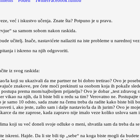
mments
Podeli
Twitter
Facebook
Tumblr
ze, već i iskustvo učenja. Znate šta? Potpuno je u pravu.
ervjue“ sa samom sobom nakon raskida.
de učitelj. Inače, nastavićete nailaziti na iste probleme u narednoj vez
itanja i iskreno na njih odgovoriti.
učite iz svog raskida:
/la koji su ukazivali da me partner ne bi dobro tretirao? Ovo je posebno 
vajuće znakove, pre ćete moći prekinuti sa osobom koja ih pokaže slede
ko postupa prema mom/najboljem prijatelju? Ovo je dobar „test zdravog ra
ner vikao na njih, da li biste bili u redu sa tim? Verovatno ne. Postupajte
je samo 10 odsto, sada znate na čemu treba da radite kako biste bili bolj
osveti i, ako jeste, zašto sam i dalje nastavio/la da ih jurim? Ovo je moj
arce da me zaprose, kada zapravo nije imalo veze koliko uslova sam isp
dima koji su već doneli svoje odluke o meni, shvatila sam da treba da 
ite iskreni. Hajde. Da li ste bili tip „sebe“ na koga biste mogli da budet