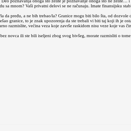
Deo poznavanja onoga što želite je poznavanje onoga što ne želite… i b
du sa mnom? Vaši privatni delovi se ne računaju. Imate finansijsku stabil
la da pređu, a ne bih trebao/la? Granice mogu biti bilo šta, od dozvole 
ao granice, to je znak upozorenja da ste trebali vi biti taj koji ih je osta
rno razmislite, većina veza koje završe raskidom nisu veze koje vas či
ez novca ili ste bili iseljeni zbog svog bivšeg, morate razmisliti o tome 