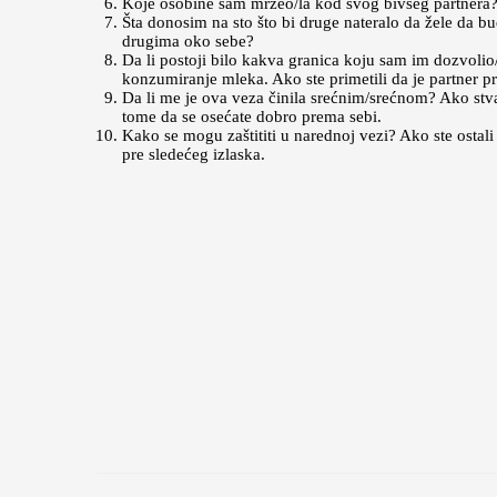
Koje osobine sam mrzeo/la kod svog bivšeg partnera? 
Šta donosim na sto što bi druge nateralo da žele da bu
drugima oko sebe?
Da li postoji bilo kakva granica koju sam im dozvolio/
konzumiranje mleka. Ako ste primetili da je partner preš
Da li me je ova veza činila srećnim/srećnom? Ako stva
tome da se osećate dobro prema sebi.
Kako se mogu zaštititi u narednoj vezi? Ako ste ostali b
pre sledećeg izlaska.