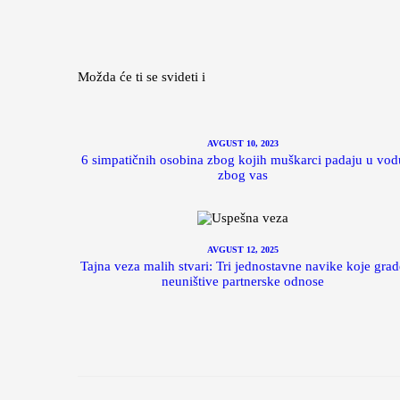
Možda će ti se svideti i
AVGUST 10, 2023
6 simpatičnih osobina zbog kojih muškarci padaju u vod
zbog vas
AVGUST 12, 2025
Tajna veza malih stvari: Tri jednostavne navike koje grad
neuništive partnerske odnose