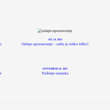
JUL 24, 2023
u
Onlajn upoznavanje – zašto je toliko teško?
SEPTEMBAR 16, 2025
e
Traženje sastanka