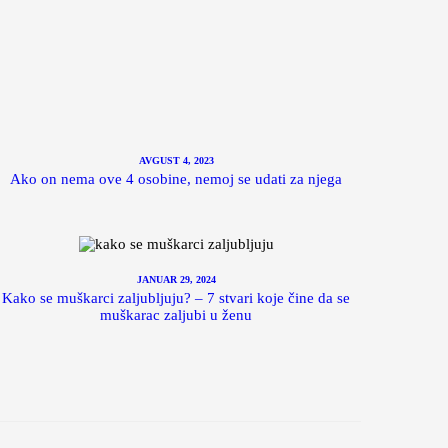
AVGUST 4, 2023
Ako on nema ove 4 osobine, nemoj se udati za njega
JANUAR 29, 2024
Kako se muškarci zaljubljuju? – 7 stvari koje čine da se
muškarac zaljubi u ženu