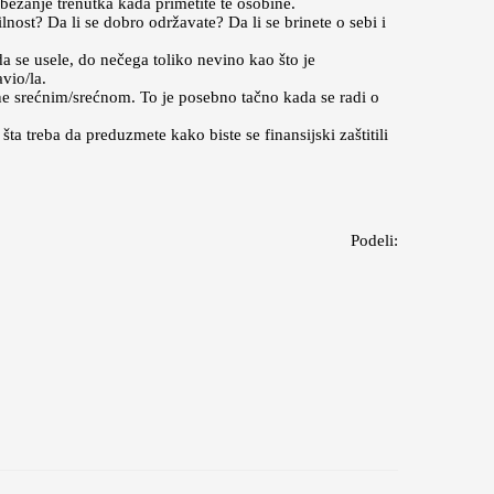
ežanje trenutka kada primetite te osobine.
nost? Da li se dobro održavate? Da li se brinete o sebi i
da se usele, do nečega toliko nevino kao što je
vio/la.
ne srećnim/srećnom. To je posebno tačno kada se radi o
šta treba da preduzmete kako biste se finansijski zaštitili
Podeli: