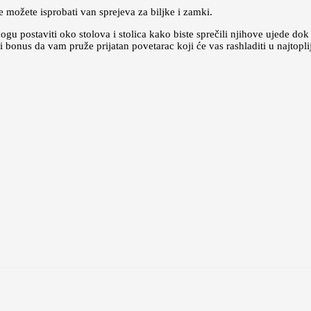
 možete isprobati van sprejeva za biljke i zamki.
gu postaviti oko stolova i stolica kako biste sprečili njihove ujede dok s
 bonus da vam pruže prijatan povetarac koji će vas rashladiti u najtopl