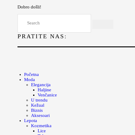
Dobro došli!
Početna
Moda
PRATITE NAS:
Lepota
Mama i deca
Lifestyle
Zdravlje
Početna
Moda
Kuhinja
Elegancija
Haljine
Magazin
Venčanice
U trendu
Kežual
Biznis
Aksesoari
Lepota
Kozmetika
Lice