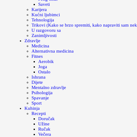
Saveti
Karijera
Kućni ljubimci
Tehnologija
Trikovi (Kako se brzo spremiti, kako napraviti sam nek
U razgovoru sa
Zanimljivosti
Zdravlje
Medicina
Alternativna medicina
Fitnes
Aerobik
Joga
Ostalo
Ishrana
Dijete
Mentalno zdravlje
Psihologija
Spavanje
Sport
Kuhinja
Recepti
Doručak
Užine
Ručak
Večera