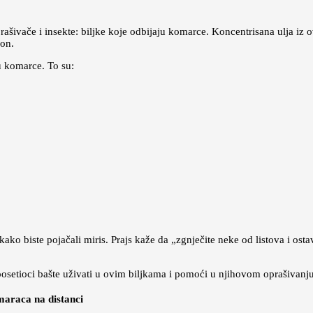
rašivače i insekte: biljke koje odbijaju komarce. Koncentrisana ulja iz 
 on.
ju komarce. To su:
ako biste pojačali miris. Prajs kaže da „zgnječite neke od listova i ost
sni posetioci bašte uživati u ovim biljkama i pomoći u njihovom oprašivan
maraca na distanci