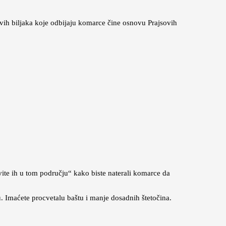
ovih biljaka koje odbijaju komarce čine osnovu Prajsovih
avite ih u tom području“ kako biste naterali komarce da
ju. Imaćete procvetalu baštu i manje dosadnih štetočina.