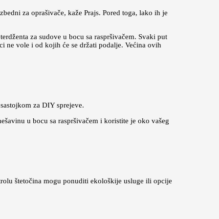
ezbedni za oprašivače, kaže Prajs. Pored toga, lako ih je
deterdženta za sudove u bocu sa raspršivačem. Svaki put
i ne vole i od kojih će se držati podalje. Većina ovih
m sastojkom za DIY sprejeve.
 mešavinu u bocu sa raspršivačem i koristite je oko vašeg
rolu štetočina mogu ponuditi ekološkije usluge ili opcije