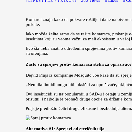
580
Views
0
Likes
0
Co
LIFESTYLE
TRIKOVI
Komarci znaju kako da pokvare roštilje i dane na otvoreno
prskate.
Iako možda želite samo da se rešite komaraca, prskanje 
insektima koji su veoma važni za mali ekosistem u vašoj ba
Evo šta treba znati o određenim sprejevima protiv komarac
stvorenjima.
Zašto su sprejevi protiv komaraca štetni za oprašivače
Dejvid Prajs iz kompanije Mosquito Joe kaže da su spreje
„Neonikotinoidi mogu biti toksični za oprašivače, uključu
Ovi insekticidi su najpopularniji u SAD-u i ostaju u zemlj
prisutni, i najbolje je pronaći druge opcije za držanje kom
Prajs je predložio četiri druge efikasne i bezbednije altern
Alternativa #1: Sprejevi od eteričnih ulja