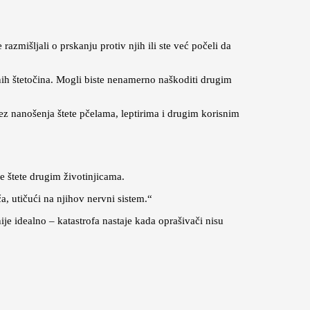
zmišljali o prskanju protiv njih ili ste već počeli da
ih štetočina. Mogli biste nenamerno naškoditi drugim
bez nanošenja štete pčelama, leptirima i drugim korisnim
e štete drugim životinjicama.
, utičući na njihov nervni sistem.“
ije idealno – katastrofa nastaje kada oprašivači nisu