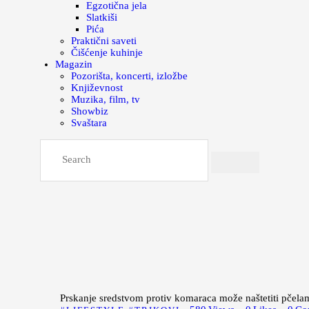
Egzotična jela
Slatkiši
Pića
Praktični saveti
Čišćenje kuhinje
Magazin
Pozorišta, koncerti, izložbe
Književnost
Muzika, film, tv
Showbiz
Svaštara
Prskanje sredstvom protiv komaraca može naštetiti pčela