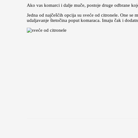
Ako vas komarci i dalje muče, postoje druge odbrane koje
Jedna od najčešćih opcija su sveće od citronele. One se mo
udaljavanje štetočina poput komaraca. Imaju čak i dodatni