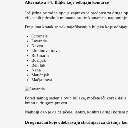
Alternativa #4: Biljke koje odbijaju komarce
Još jedna prirodna opcija zapravo je prednost za druge op
efikasnih prirodnih tretmana protiv komaraca, napominje
Prajs ima kratak spisak najefikasnijih biljaka koje odbija
Citronela
Lavanda
Neven
Limunova trava
Ružmarin
Bosiljak
Beli luk
Nana
Matičnjak
Mačja trava
Pored samog sađenja ovih biljaka, možete ići korak dalje k
krenu u drugom pravcu.
Najbolji deo je da će pčele, leptiri, kolibri i drugi kori
Drugi načini koje odobravaju stručnjaci za držanje ko