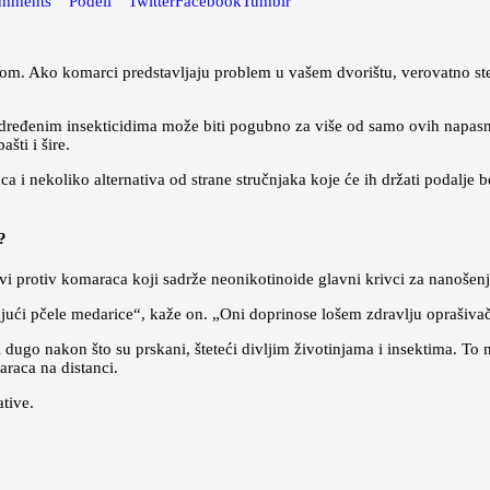
mments
Podeli
Twitter
Facebook
Tumblr
m. Ako komarci predstavljaju problem u vašem dvorištu, verovatno ste ra
određenim insekticidima može biti pogubno za više od samo ovih napasn
šti i šire.
a i nekoliko alternativa od strane stručnjaka koje će ih držati podalje 
?
vi protiv komaraca koji sadrže neonikotinoide glavni krivci za nanošenj
jući pčele medarice“, kaže on. „Oni doprinose lošem zdravlju oprašivača
i dugo nakon što su prskani, šteteći divljim životinjama i insektima. To n
araca na distanci.
ative.