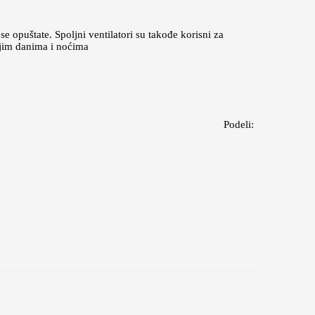
e opuštate. Spoljni ventilatori su takođe korisni za
ijim danima i noćima
Podeli: