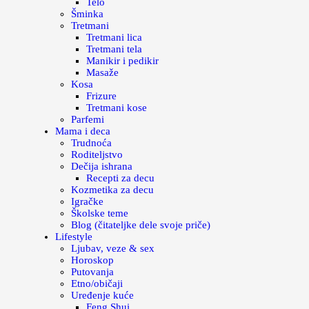
Telo
Šminka
Tretmani
Tretmani lica
Tretmani tela
Manikir i pedikir
Masaže
Kosa
Frizure
Tretmani kose
Parfemi
Mama i deca
Trudnoća
Roditeljstvo
Dečija ishrana
Recepti za decu
Kozmetika za decu
Igračke
Školske teme
Blog (čitateljke dele svoje priče)
Lifestyle
Ljubav, veze & sex
Horoskop
Putovanja
Etno/običaji
Uređenje kuće
Feng Shui