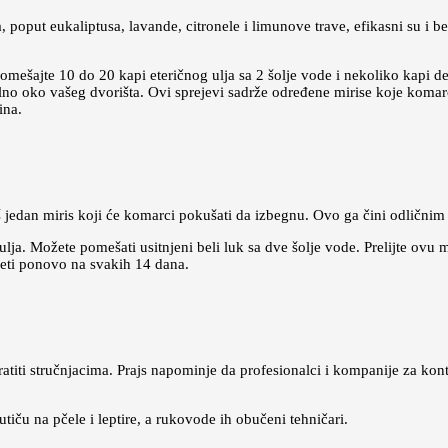
, poput eukaliptusa, lavande, citronele i limunove trave, efikasni su i b
pomešajte 10 do 20 kapi eteričnog ulja sa 2 šolje vode i nekoliko kapi 
obilno oko vašeg dvorišta. Ovi sprejevi sadrže određene mirise koje komarc
ina.
oš jedan miris koji će komarci pokušati da izbegnu. Ovo ga čini odlični
 ulja. Možete pomešati usitnjeni beli luk sa dve šolje vode. Prelijte ovu
aneti ponovo na svakih 14 dana.
atiti stručnjacima. Prajs napominje da profesionalci i kompanije za kont
iču na pčele i leptire, a rukovode ih obučeni tehničari.