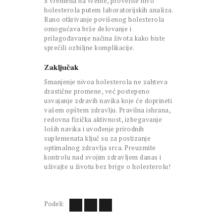
S vremena na vreme, proverite nivo
holesterola putem laboratorijskih analiza.
Rano otkrivanje povišenog holesterola
omogućava brže delovanje i
prilagođavanje načina života kako biste
sprečili ozbiljne komplikacije.
Zaključak
Smanjenje nivoa holesterola ne zahteva
drastične promene, već postepeno
usvajanje zdravih navika koje će doprineti
vašem opštem zdravlju. Pravilna ishrana,
redovna fizička aktivnost, izbegavanje
loših navika i uvođenje prirodnih
suplemenata ključ su za postizanje
optimalnog zdravlja srca. Preuzmite
kontrolu nad svojim zdravljem danas i
uživajte u životu bez brige o holesterolu!
Podeli: