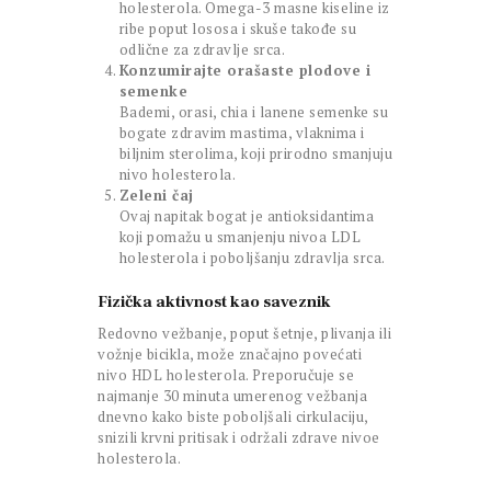
holesterola. Omega-3 masne kiseline iz
ribe poput lososa i skuše takođe su
odlične za zdravlje srca.
Konzumirajte orašaste plodove i
semenke
Bademi, orasi, chia i lanene semenke su
bogate zdravim mastima, vlaknima i
biljnim sterolima, koji prirodno smanjuju
nivo holesterola.
Zeleni čaj
Ovaj napitak bogat je antioksidantima
koji pomažu u smanjenju nivoa LDL
holesterola i poboljšanju zdravlja srca.
Fizička aktivnost kao saveznik
Redovno vežbanje, poput šetnje, plivanja ili
vožnje bicikla, može značajno povećati
nivo HDL holesterola. Preporučuje se
najmanje 30 minuta umerenog vežbanja
dnevno kako biste poboljšali cirkulaciju,
snizili krvni pritisak i održali zdrave nivoe
holesterola.