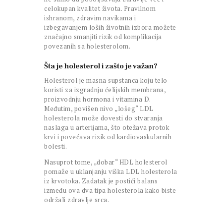
celokupan kvalitet života. Pravilnom
ishranom, zdravim navikama i
izbegavanjem loših životnih izbora možete
značajno smanjiti rizik od komplikacija
povezanih sa holesterolom.
Šta je holesterol i zašto je važan?
Holesterol je masna supstanca koju telo
koristi za izgradnju ćelijskih membrana,
proizvodnju hormona i vitamina D.
Međutim, povišen nivo „lošeg“ LDL
holesterola može dovesti do stvaranja
naslaga u arterijama, što otežava protok
krvi i povećava rizik od kardiovaskularnih
bolesti.
Nasuprot tome, „dobar“ HDL holesterol
pomaže u uklanjanju viška LDL holesterola
iz krvotoka. Zadatak je postići balans
između ova dva tipa holesterola kako biste
održali zdravlje srca.