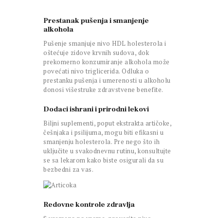
Prestanak pušenja i smanjenje
alkohola
Pušenje smanjuje nivo HDL holesterola i
oštećuje zidove krvnih sudova, dok
prekomerno konzumiranje alkohola može
povećati nivo triglicerida. Odluka o
prestanku pušenja i umerenosti u alkoholu
donosi višestruke zdravstvene benefite.
Dodaci ishrani i prirodni lekovi
Biljni suplementi, poput ekstrakta artičoke,
češnjaka i psilijuma, mogu biti efikasni u
smanjenju holesterola. Pre nego što ih
uključite u svakodnevnu rutinu, konsultujte
se sa lekarom kako biste osigurali da su
bezbedni za vas.
Redovne kontrole zdravlja