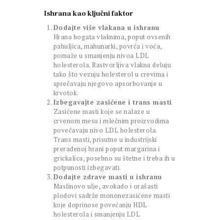
Ishrana kao ključni faktor
Dodajte više vlakana u ishranu
Hrana bogata vlaknima, poput ovsenih
pahuljica, mahunarki, povrća i voća,
pomaže u smanjenju nivoa LDL
holesterola. Rastvorljiva vlakna deluju
tako što vezuju holesterol u crevima i
sprečavaju njegovo apsorbovanje u
krvotok.
Izbegavajte zasićene i trans masti
Zasićene masti koje se nalaze u
crvenom mesu i mlečnim proizvodima
povećavaju nivo LDL holesterola.
Trans masti, prisutne u industrijski
prerađenoj hrani poput margarina i
grickalica, posebno su štetne i treba ih u
potpunosti izbegavati.
Dodajte zdrave masti u ishranu
Maslinovo ulje, avokado i orašasti
plodovi sadrže mononezasićene masti
koje doprinose povećanju HDL
holesterola i smanjenju LDL