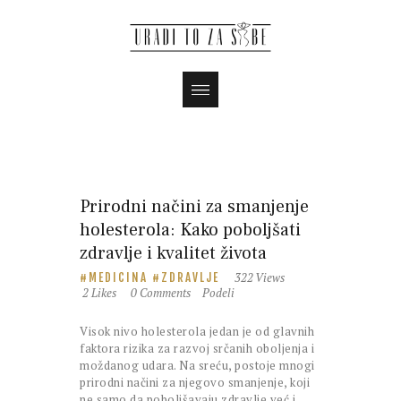
Prirodni načini za smanjenje
holesterola: Kako poboljšati
zdravlje i kvalitet života
322
Views
MEDICINA
ZDRAVLJE
2
Likes
0
Comments
Podeli
Visok nivo holesterola jedan je od glavnih
faktora rizika za razvoj srčanih oboljenja i
moždanog udara. Na sreću, postoje mnogi
prirodni načini za njegovo smanjenje, koji
ne samo da poboljšavaju zdravlje već i