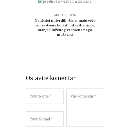
MART 2, 2026
Naučnici potvrdili: žene imaju veće
zdravstvene koristi od vežbanja uz
manje uloženog vremena nego
muškarci
Ostavite komentar