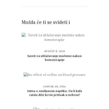
Možda će ti se svideti i
AVGUST 8, 2024
Saveti za ublažavanje mučnine nakon
hemoterapije
JANUAR 28, 2026
Istina o omiljenom napitku: Da li kafa
zaista diže krvni pritisak u nebesa?