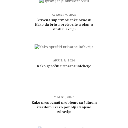
AVGUST 9, 2025
Skrivena supermoć anksioznosti:
Kako da brigu pretvorite u plan, a
strah u akciju
APRIL 9, 2024
Kako sprečiti urinarne infekcije
MAJ 31, 2023
Kako prepoznati probleme sa štitnom
žlezdom i kako poboljšati njeno
zdravlje