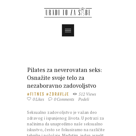
Pilates za neverovatan seks:
Osnažite svoje telo za
nezaboravno zadovoljstvo
512
Views
FITNES
ZDRAVLJE
0
Likes
0
Comments
Podeli
Seksualno zadovoljstvo je važan deo
zdravog i ispunjenog života. U potrazi za
načinima da unapredimo naše seksualno
iskustvo, često se fokusiramo na različite
tehnike i položaje. Međutim, jedan aspekt