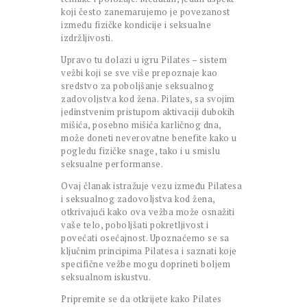
koji često zanemarujemo je povezanost
između fizičke kondicije i seksualne
izdržljivosti.
Upravo tu dolazi u igru Pilates – sistem
vežbi koji se sve više prepoznaje kao
sredstvo za poboljšanje seksualnog
zadovoljstva kod žena. Pilates, sa svojim
jedinstvenim pristupom aktivaciji dubokih
mišića, posebno mišića karličnog dna,
može doneti neverovatne benefite kako u
pogledu fizičke snage, tako i u smislu
seksualne performanse.
Ovaj članak istražuje vezu između Pilatesa
i seksualnog zadovoljstva kod žena,
otkrivajući kako ova vežba može osnažiti
vaše telo, poboljšati pokretljivost i
povećati osećajnost. Upoznaćemo se sa
ključnim principima Pilatesa i saznati koje
specifične vežbe mogu doprineti boljem
seksualnom iskustvu.
Pripremite se da otkrijete kako Pilates