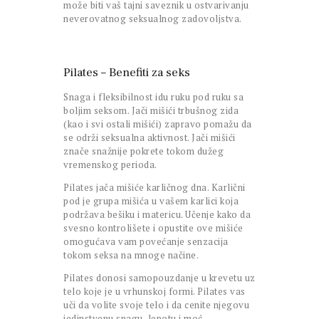
može biti vaš tajni saveznik u ostvarivanju
neverovatnog seksualnog zadovoljstva.
Pilates – Benefiti za seks
Snaga i fleksibilnost idu ruku pod ruku sa
boljim seksom. Jači mišići trbušnog zida
(kao i svi ostali mišići) zapravo pomažu da
se održi seksualna aktivnost. Jači mišići
znače snažnije pokrete tokom dužeg
vremenskog perioda.
Pilates jača mišiće karličnog dna. Karlični
pod je grupa mišića u vašem karlici koja
podržava bešiku i matericu. Učenje kako da
svesno kontrolišete i opustite ove mišiće
omogućava vam povećanje senzacija
tokom seksa na mnoge načine.
Pilates donosi samopouzdanje u krevetu uz
telo koje je u vrhunskoj formi. Pilates vas
uči da volite svoje telo i da cenite njegovu
jedinstvenu snagu, lepotu i moć.