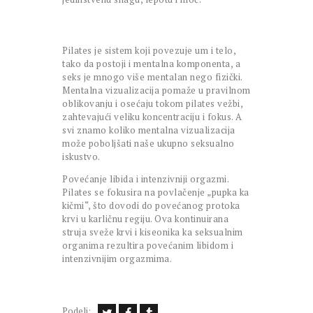
Pilates je sistem koji povezuje um i telo,
tako da postoji i mentalna komponenta, a
seks je mnogo više mentalan nego fizički.
Mentalna vizualizacija pomaže u pravilnom
oblikovanju i osećaju tokom pilates vežbi,
zahtevajući veliku koncentraciju i fokus. A
svi znamo koliko mentalna vizualizacija
može poboljšati naše ukupno seksualno
iskustvo.
Povećanje libida i intenzivniji orgazmi.
Pilates se fokusira na povlačenje „pupka ka
kičmi“, što dovodi do povećanog protoka
krvi u karličnu regiju. Ova kontinuirana
struja sveže krvi i kiseonika ka seksualnim
organima rezultira povećanim libidom i
intenzivnijim orgazmima.
Podeli: