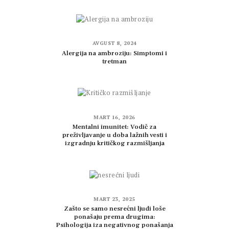
AVGUST 8, 2024
Alergija na ambroziju: Simptomi i
tretman
MART 16, 2026
Mentalni imunitet: Vodič za
preživljavanje u doba lažnih vesti i
izgradnju kritičkog razmišljanja
MART 23, 2025
Zašto se samo nesrećni ljudi loše
ponašaju prema drugima:
Psihologija iza negativnog ponašanja