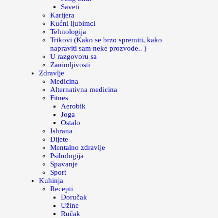
Saveti
Karijera
Kućni ljubimci
Tehnologija
Trikovi (Kako se brzo spremiti, kako
napraviti sam neke prozvode.. )
U razgovoru sa
Zanimljivosti
Zdravlje
Medicina
Alternativna medicina
Fitnes
Aerobik
Joga
Ostalo
Ishrana
Dijete
Mentalno zdravlje
Psihologija
Spavanje
Sport
Kuhinja
Recepti
Doručak
Užine
Ručak