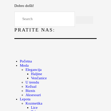
Dobro došli!
Početna
Moda
PRATITE NAS:
Lepota
Mama i deca
Lifestyle
Zdravlje
Početna
Moda
Kuhinja
Elegancija
Haljine
Magazin
Venčanice
U trendu
Kežual
Biznis
Aksesoari
Lepota
Kozmetika
Lice