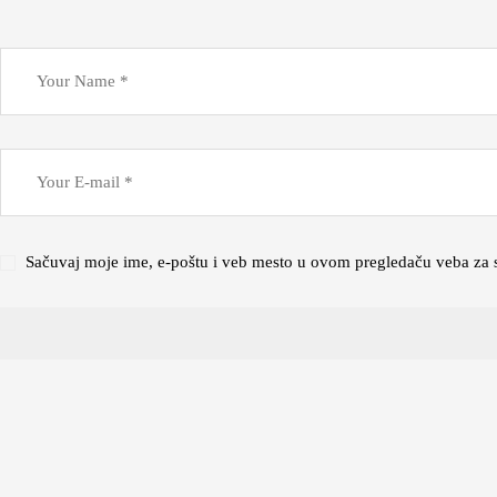
Sačuvaj moje ime, e-poštu i veb mesto u ovom pregledaču veba za 