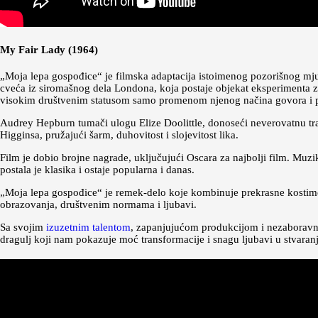
My Fair Lady (1964)
„Moja lepa gospođice“ je filmska adaptacija istoimenog pozorišnog mjuzik
cveća iz siromašnog dela Londona, koja postaje objekat eksperimenta za 
visokim društvenim statusom samo promenom njenog načina govora i 
Audrey Hepburn tumači ulogu Elize Doolittle, donoseći neverovatnu tr
Higginsa, pružajući šarm, duhovitost i slojevitost lika.
Film je dobio brojne nagrade, uključujući Oscara za najbolji film. Mu
postala je klasika i ostaje popularna i danas.
„Moja lepa gospođice“ je remek-delo koje kombinuje prekrasne kostime, 
obrazovanja, društvenim normama i ljubavi.
Sa svojim
izuzetnim talentom
, zapanjujućom produkcijom i nezaboravni
dragulj koji nam pokazuje moć transformacije i snagu ljubavi u stvaranj