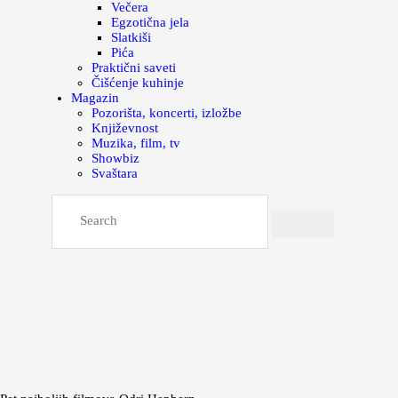
Večera
Egzotična jela
Slatkiši
Pića
Praktični saveti
Čišćenje kuhinje
Magazin
Pozorišta, koncerti, izložbe
Književnost
Muzika, film, tv
Showbiz
Svaštara