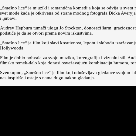
„Smešno lice“ je mjuzikl i romantična komedija koja se odvija u svetu mo
svet mode kada je otkrivena od strane modnog fotografa Dicka Averyja
i ljubavi.
Audrey Hepburn tumači ulogu Jo Stockton, donoseći šarm, gracioznost i 
podstiče je da se otvori prema novim iskustvima.
„Smešno lice“ je film koji slavi kreativnost, lepotu i slobodu izražavan
Hollywooda.
Film je dobio pohvale za svoju muziku, koreografiju i vizualni stil. Aud
filmsko remek-delo koje donosi osvežavajuću kombinaciju humora, rom
Sveukupno, „Smešno lice“ je film koji oduševljava gledaoce svojom lako
nas inspiriše i ostaje s nama dugo nakon gledanja.