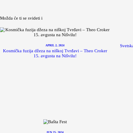
Možda će ti se svideti i
Svetsk
APRIL 2, 2024
Kosmička fuzija džeza na niškoj Tvrđavi – Theo Croker
15. avgusta na Nišvilu!
JUN 25, 2024