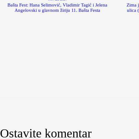
Bašta Fest: Hana Selimović, Vladimir Tagić i Jelena
Zima 
Angelovski u glavnom žiriju 11. Bašta Festa
ulica 
Ostavite komentar