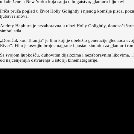
mlade žene u New Yorku koja sanja o bogatstvu, glamuru i ljubavi.
Priča pruža pogled u život Holly Golightly i njenog komšije pisca, pozn
ljubavi i snova.
Audrey Hepburn je nezaboravna u ulozi Holly Golightly, donoseći šarm, e
simbol stila.
„Doručak kod Tifanija“ je film koji je obeležio generacije gledaoca
River“. Film je osvojio brojne nagrade i postao sinonim za glamur i ro
Sa svojom ljupkošću, duhovitim dijalozima i nezaboravnim likovima, „Bre
od najcenjenijih ostvarenja u istoriji kinematografije.