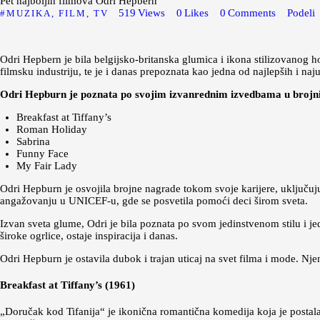
Pet najboljih filmova Odri Hepbern
519
Views
0
Likes
0
Comments
Podeli
MUZIKA, FILM, TV
Odri Hepbern je bila belgijsko-britanska glumica i ikona stilizovanog h
filmsku industriju, te je i danas prepoznata kao jedna od najlepših i naj
Odri Hepburn je poznata po svojim izvanrednim izvedbama u brojnim
Breakfast at Tiffany’s
Roman Holiday
Sabrina
Funny Face
My Fair Lady
Odri Hepburn je osvojila brojne nagrade tokom svoje karijere, uključu
angažovanju u UNICEF-u, gde se posvetila pomoći deci širom sveta.
Izvan sveta glume, Odri je bila poznata po svom jedinstvenom stilu i jed
široke ogrlice, ostaje inspiracija i danas.
Odri Hepburn je ostavila dubok i trajan uticaj na svet filma i mode. Nje
Breakfast at Tiffany’s (1961)
„Doručak kod Tifanija“ je ikonična romantična komedija koja je postala 