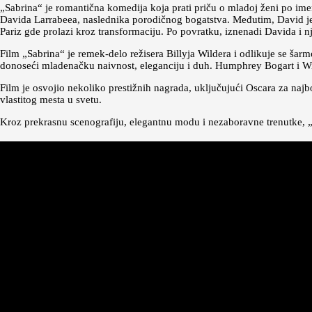
„Sabrina“ je romantična komedija koja prati priču o mladoj ženi po ime
Davida Larrabeea, naslednika porodičnog bogatstva. Međutim, David je 
Pariz gde prolazi kroz transformaciju. Po povratku, iznenadi Davida i n
Film „Sabrina“ je remek-delo režisera Billyja Wildera i odlikuje se š
donoseći mladenačku naivnost, eleganciju i duh. Humphrey Bogart i Wil
Film je osvojio nekoliko prestižnih nagrada, uključujući Oscara za najb
vlastitog mesta u svetu.
Kroz prekrasnu scenografiju, elegantnu modu i nezaboravne trenutke,