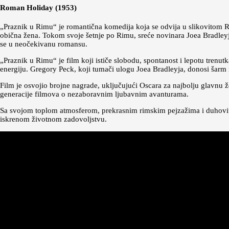
Roman Holiday (1953)
„Praznik u Rimu“ je romantična komedija koja se odvija u slikovitom R
obična žena. Tokom svoje šetnje po Rimu, sreće novinara Joea Bradleyja
se u neočekivanu romansu.
„Praznik u Rimu“ je film koji ističe slobodu, spontanost i lepotu tren
energiju. Gregory Peck, koji tumači ulogu Joea Bradleyja, donosi šarm i 
Film je osvojio brojne nagrade, uključujući Oscara za najbolju glavnu
generacije filmova o nezaboravnim ljubavnim avanturama.
Sa svojom toplom atmosferom, prekrasnim rimskim pejzažima i duhovitim
iskrenom životnom zadovoljstvu.