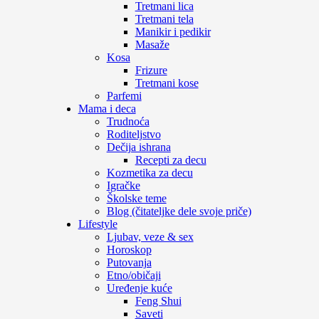
Tretmani lica
Tretmani tela
Manikir i pedikir
Masaže
Kosa
Frizure
Tretmani kose
Parfemi
Mama i deca
Trudnoća
Roditeljstvo
Dečija ishrana
Recepti za decu
Kozmetika za decu
Igračke
Školske teme
Blog (čitateljke dele svoje priče)
Lifestyle
Ljubav, veze & sex
Horoskop
Putovanja
Etno/običaji
Uređenje kuće
Feng Shui
Saveti