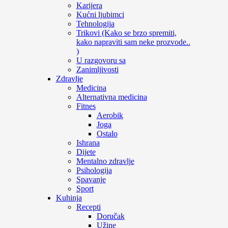
Karijera
Kućni ljubimci
Tehnologija
Trikovi (Kako se brzo spremiti,
kako napraviti sam neke prozvode..
)
U razgovoru sa
Zanimljivosti
Zdravlje
Medicina
Alternativna medicina
Fitnes
Aerobik
Joga
Ostalo
Ishrana
Dijete
Mentalno zdravlje
Psihologija
Spavanje
Sport
Kuhinja
Recepti
Doručak
Užine