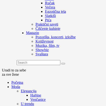
Ručak
Večera
Egzotična jela
Slatkiši
Pića
Praktični saveti
Čišćenje kuhinje
Magazin
Pozorišta, koncerti, izložbe
Književnost
Muzika, film, tv
Showbiz
Svaštara
Uradi to za sebe
za sve žene
Početna
Moda
Elegancija
Haljine
Venčanice
U trendu