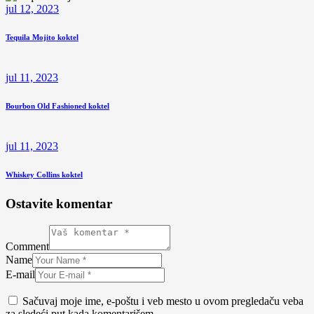
jul 12, 2023
Tequila Mojito koktel
jul 11, 2023
Bourbon Old Fashioned koktel
jul 11, 2023
Whiskey Collins koktel
Ostavite komentar
Comment
Name
E-mail
Sačuvaj moje ime, e-poštu i veb mesto u ovom pregledaču veba
za sledeći put kada komentarišem.