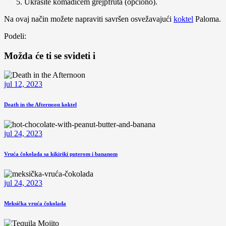
Ukrasite komadićem grejpfruta (opciono).
Na ovaj način možete napraviti savršen osvežavajući
koktel
Paloma.
Podeli:
Možda će ti se svideti i
jul 12, 2023
Death in the Afternoon koktel
jul 24, 2023
Vruća čokolada sa kikiriki puterom i bananom
jul 24, 2023
Meksička vruća čokolada