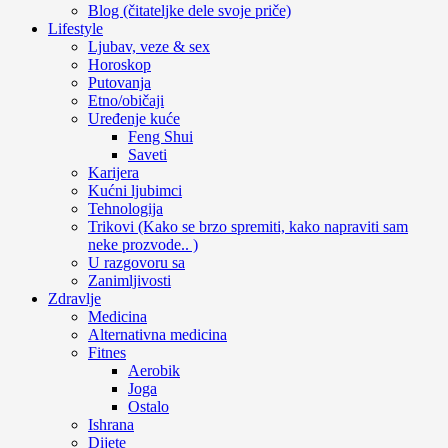
Blog (čitateljke dele svoje priče)
Lifestyle
Ljubav, veze & sex
Horoskop
Putovanja
Etno/običaji
Uređenje kuće
Feng Shui
Saveti
Karijera
Kućni ljubimci
Tehnologija
Trikovi (Kako se brzo spremiti, kako napraviti sam
neke prozvode.. )
U razgovoru sa
Zanimljivosti
Zdravlje
Medicina
Alternativna medicina
Fitnes
Aerobik
Joga
Ostalo
Ishrana
Dijete