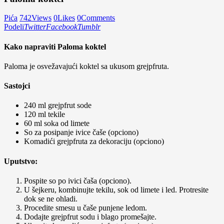
Pića
742
Views
0
Likes
0
Comments
Podeli
Twitter
Facebook
Tumblr
Kako napraviti Paloma koktel
Paloma je osvežavajući koktel sa ukusom grejpfruta.
Sastojci
240 ml grejpfrut sode
120 ml tekile
60 ml soka od limete
So za posipanje ivice čaše (opciono)
Komadići grejpfruta za dekoraciju (opciono)
Uputstvo:
Pospite so po ivici čaša (opciono).
U šejkeru, kombinujte tekilu, sok od limete i led. Protresite
dok se ne ohladi.
Procedite smesu u čaše punjene ledom.
Dodajte grejpfrut sodu i blago promešajte.