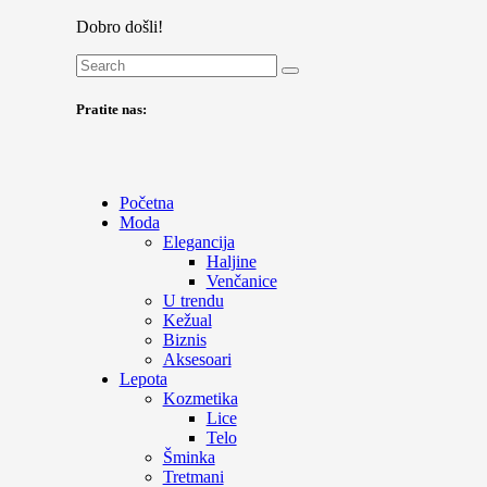
Dobro došli!
Pratite nas:
Početna
Moda
Elegancija
Haljine
Venčanice
U trendu
Kežual
Biznis
Aksesoari
Lepota
Kozmetika
Lice
Telo
Šminka
Tretmani