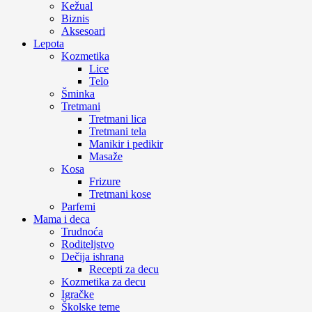
Kežual
Biznis
Aksesoari
Lepota
Kozmetika
Lice
Telo
Šminka
Tretmani
Tretmani lica
Tretmani tela
Manikir i pedikir
Masaže
Kosa
Frizure
Tretmani kose
Parfemi
Mama i deca
Trudnoća
Roditeljstvo
Dečija ishrana
Recepti za decu
Kozmetika za decu
Igračke
Školske teme