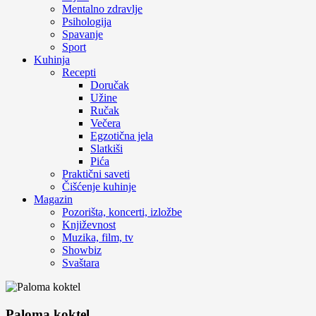
Mentalno zdravlje
Psihologija
Spavanje
Sport
Kuhinja
Recepti
Doručak
Užine
Ručak
Večera
Egzotična jela
Slatkiši
Pića
Praktični saveti
Čišćenje kuhinje
Magazin
Pozorišta, koncerti, izložbe
Književnost
Muzika, film, tv
Showbiz
Svaštara
Paloma koktel