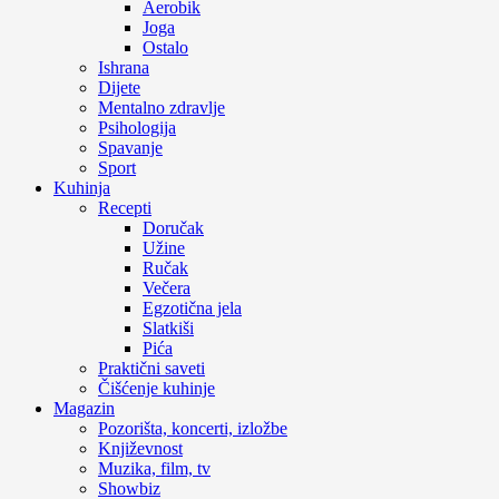
Aerobik
Joga
Ostalo
Ishrana
Dijete
Mentalno zdravlje
Psihologija
Spavanje
Sport
Kuhinja
Recepti
Doručak
Užine
Ručak
Večera
Egzotična jela
Slatkiši
Pića
Praktični saveti
Čišćenje kuhinje
Magazin
Pozorišta, koncerti, izložbe
Književnost
Muzika, film, tv
Showbiz