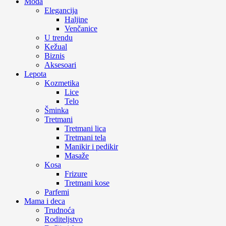
Moda
Elegancija
Haljine
Venčanice
U trendu
Kežual
Biznis
Aksesoari
Lepota
Kozmetika
Lice
Telo
Šminka
Tretmani
Tretmani lica
Tretmani tela
Manikir i pedikir
Masaže
Kosa
Frizure
Tretmani kose
Parfemi
Mama i deca
Trudnoća
Roditeljstvo