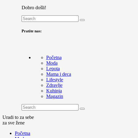
Dobro došli!
Pratite nas:
Početna
Moda
Lepota
Mama i deca
Lifestyle
Zdravlje
Kuhinja
Magazin
Uradi to za sebe
za sve žene
Početna