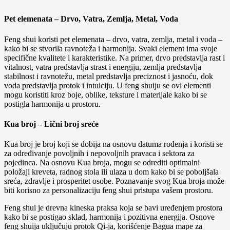
Pet elemenata – Drvo, Vatra, Zemlja, Metal, Voda
Feng shui koristi pet elemenata – drvo, vatra, zemlja, metal i voda –
kako bi se stvorila ravnoteža i harmonija. Svaki element ima svoje
specifične kvalitete i karakteristike. Na primer, drvo predstavlja rast i
vitalnost, vatra predstavlja strast i energiju, zemlja predstavlja
stabilnost i ravnotežu, metal predstavlja preciznost i jasnoću, dok
voda predstavlja protok i intuiciju. U feng shuiju se ovi elementi
mogu koristiti kroz boje, oblike, teksture i materijale kako bi se
postigla harmonija u prostoru.
Kua broj – Lični broj sreće
Kua broj je broj koji se dobija na osnovu datuma rođenja i koristi se
za određivanje povoljnih i nepovoljnih pravaca i sektora za
pojedinca. Na osnovu Kua broja, mogu se odrediti optimalni
položaji kreveta, radnog stola ili ulaza u dom kako bi se poboljšala
sreća, zdravlje i prosperitet osobe. Poznavanje svog Kua broja može
biti korisno za personalizaciju feng shui pristupa vašem prostoru.
Feng shui je drevna kineska praksa koja se bavi uređenjem prostora
kako bi se postigao sklad, harmonija i pozitivna energija. Osnove
feng shuija uključuju protok Qi-ja, korišćenje Bagua mape za