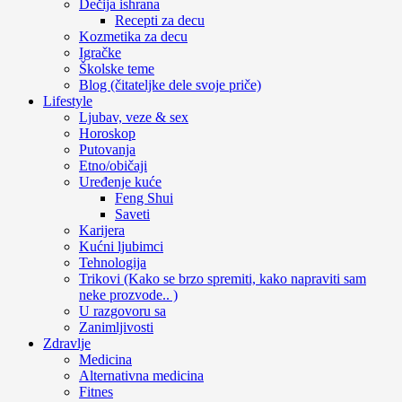
Dečija ishrana
Recepti za decu
Kozmetika za decu
Igračke
Školske teme
Blog (čitateljke dele svoje priče)
Lifestyle
Ljubav, veze & sex
Horoskop
Putovanja
Etno/običaji
Uređenje kuće
Feng Shui
Saveti
Karijera
Kućni ljubimci
Tehnologija
Trikovi (Kako se brzo spremiti, kako napraviti sam
neke prozvode.. )
U razgovoru sa
Zanimljivosti
Zdravlje
Medicina
Alternativna medicina
Fitnes