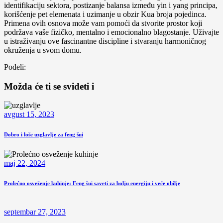
identifikaciju sektora, postizanje balansa između yin i yang principa,
korišćenje pet elemenata i uzimanje u obzir Kua broja pojedinca.
Primena ovih osnova može vam pomoći da stvorite prostor koji
podržava vaše fizičko, mentalno i emocionalno blagostanje. Uživajte
u istraživanju ove fascinantne discipline i stvaranju harmoničnog
okruženja u svom domu.
Podeli:
Možda će ti se svideti i
avgust 15, 2023
Dobro i loše uzglavlje za feng šui
maj 22, 2024
Prolećno osveženje kuhinje: Feng šui saveti za bolju energiju i veće obilje
septembar 27, 2023