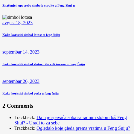
Značenje i upotreba simbola svrake u Feng Shui-u
avgust 18, 2023
Kako koristiti simbol lotosa u feng šuiju
septembar 14, 2023
Kako koristiti simbol zlatne ribice ili šarana u Feng Šuiju
septembar 26, 2023
Kako koristiti simbol petla u feng šuiju
2 Comments
Trackback:
Da li je spavaća soba sa radnim stolom loš Feng
Shui? - Uradi to za sebe
Trackback:
Ogledalo koje gleda prema vratima u Feng Šuiju?