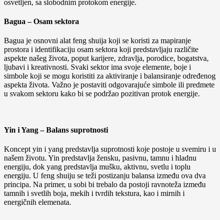
osvetljen, sa slobodnim protokom energije.
Bagua – Osam sektora
Bagua je osnovni alat feng shuija koji se koristi za mapiranje
prostora i identifikaciju osam sektora koji predstavljaju različite
aspekte našeg života, poput karijere, zdravlja, porodice, bogatstva,
ljubavi i kreativnosti. Svaki sektor ima svoje elemente, boje i
simbole koji se mogu koristiti za aktiviranje i balansiranje određenog
aspekta života. Važno je postaviti odgovarajuće simbole ili predmete
u svakom sektoru kako bi se podržao pozitivan protok energije.
Yin i Yang – Balans suprotnosti
Koncept yin i yang predstavlja suprotnosti koje postoje u svemiru i u
našem životu. Yin predstavlja žensku, pasivnu, tamnu i hladnu
energiju, dok yang predstavlja mušku, aktivnu, svetlu i toplu
energiju. U feng shuiju se teži postizanju balansa između ova dva
principa. Na primer, u sobi bi trebalo da postoji ravnoteža između
tamnih i svetlih boja, mekih i tvrdih tekstura, kao i mirnih i
energičnih elemenata.