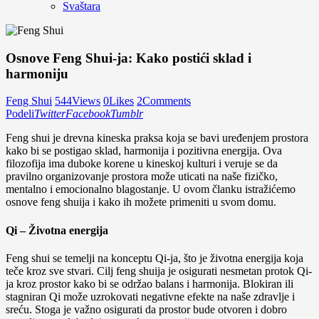
Svaštara
Osnove Feng Shui-ja: Kako postići sklad i
harmoniju
Feng Shui
544
Views
0
Likes
2
Comments
Podeli
Twitter
Facebook
Tumblr
Feng shui je drevna kineska praksa koja se bavi uređenjem prostora
kako bi se postigao sklad, harmonija i pozitivna energija. Ova
filozofija ima duboke korene u kineskoj kulturi i veruje se da
pravilno organizovanje prostora može uticati na naše fizičko,
mentalno i emocionalno blagostanje. U ovom članku istražićemo
osnove feng shuija i kako ih možete primeniti u svom domu.
Qi – Životna energija
Feng shui se temelji na konceptu Qi-ja, što je životna energija koja
teče kroz sve stvari. Cilj feng shuija je osigurati nesmetan protok Qi-
ja kroz prostor kako bi se održao balans i harmonija. Blokiran ili
stagniran Qi može uzrokovati negativne efekte na naše zdravlje i
sreću. Stoga je važno osigurati da prostor bude otvoren i dobro