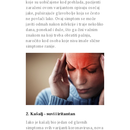
koje su uobičajene kod prehlada, pacijenti
zaraženi ovom varijantom opisuju osećaj
jake, pulsirajuće glavobolje koja se često
ne povlači lako. Ovaj simptom se može
javiti odmah nakon infekcije i traje nekoliko
dana, ponekad i duže, što ga čini važnim
znakom na koji treba obratiti pažnju,
naročito kod osoba koje nisu imale slične
simptome ranije.
2. Kašalj – suvi i iritantan
Iako je kašalj bio jedan od glavnih
simptoma svih varijanti koronavirusa, nova