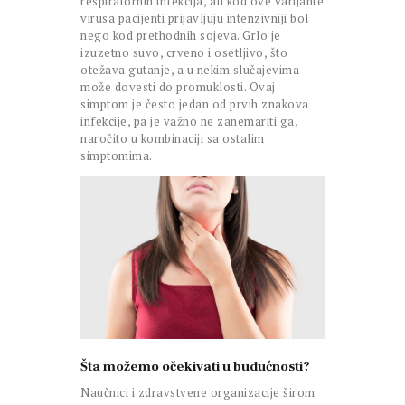
respiratornih infekcija, ali kod ove varijante
virusa pacijenti prijavljuju intenzivniji bol
nego kod prethodnih sojeva. Grlo je
izuzetno suvo, crveno i osetljivo, što
otežava gutanje, a u nekim slučajevima
može dovesti do promuklosti. Ovaj
simptom je često jedan od prvih znakova
infekcije, pa je važno ne zanemariti ga,
naročito u kombinaciji sa ostalim
simptomima.
Šta možemo očekivati u budućnosti?
Naučnici i zdravstvene organizacije širom