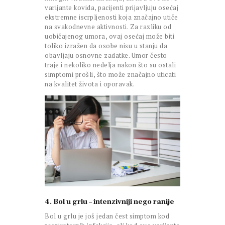
varijante kovida, pacijenti prijavljuju osećaj
ekstremne iscrpljenosti koja značajno utiče
na svakodnevne aktivnosti. Za razliku od
uobičajenog umora, ovaj osećaj može biti
toliko izražen da osobe nisu u stanju da
obavljaju osnovne zadatke. Umor često
traje i nekoliko nedelja nakon što su ostali
simptomi prošli, što može značajno uticati
na kvalitet života i oporavak.
4. Bol u grlu – intenzivniji nego ranije
Bol u grlu je još jedan čest simptom kod