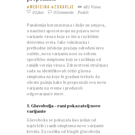
481
Views
MEDICINA
ZDRAVLJE
0
Likes
0
Comments
Podeli
Pandemija koronavirusa i dalje ne jenjava,
a naučnici upozoravaju na pojavu nove
varijante virusa koja se širi u različitim
delovima sveta. Iako vakcinacija i
prethodne infekcije pružaju određeni nivo
zaštite, nova varijanta nosi sa sobom
specifične simptome koji se razlikuju od
ranijih verzija virusa. Zdravstveni stručnjaci
sada su identifikovali četiri glavna
simptoma na koje bi građani trebalo da
obrate pažnju kako bi prepoznali ovu novu
varijantu na vreme i preduzeli
odgovarajuće mere.
1. Glavobolja – rani pokazatelj nove
varijante
Glavobolja se pokazala kao jedan od
najčešćih i ranih simptoma nove varijante
kovida. Za razliku od blagih glavobolja