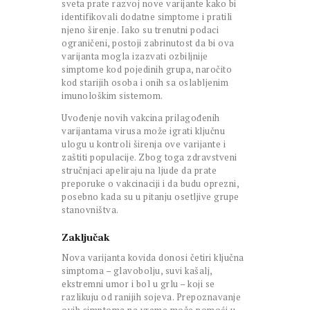
sveta prate razvoj nove varijante kako bi
identifikovali dodatne simptome i pratili
njeno širenje. Iako su trenutni podaci
ograničeni, postoji zabrinutost da bi ova
varijanta mogla izazvati ozbiljnije
simptome kod pojedinih grupa, naročito
kod starijih osoba i onih sa oslabljenim
imunološkim sistemom.
Uvođenje novih vakcina prilagođenih
varijantama virusa može igrati ključnu
ulogu u kontroli širenja ove varijante i
zaštiti populacije. Zbog toga zdravstveni
stručnjaci apeliraju na ljude da prate
preporuke o vakcinaciji i da budu oprezni,
posebno kada su u pitanju osetljive grupe
stanovništva.
Zaključak
Nova varijanta kovida donosi četiri ključna
simptoma – glavobolju, suvi kašalj,
ekstremni umor i bol u grlu – koji se
razlikuju od ranijih sojeva. Prepoznavanje
ovih simptoma na vreme može pomoći u