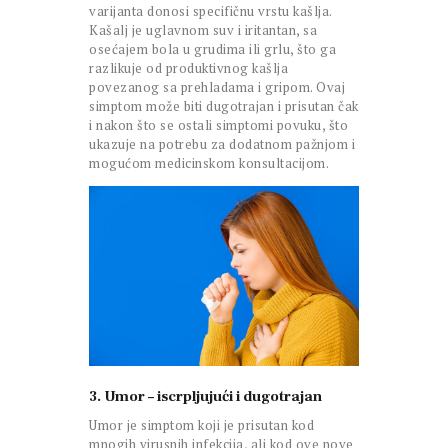
varijanta donosi specifičnu vrstu kašlja.
Kašalj je uglavnom suv i iritantan, sa
osećajem bola u grudima ili grlu, što ga
razlikuje od produktivnog kašlja
povezanog sa prehladama i gripom. Ovaj
simptom može biti dugotrajan i prisutan čak
i nakon što se ostali simptomi povuku, što
ukazuje na potrebu za dodatnom pažnjom i
mogućom medicinskom konsultacijom.
3. Umor – iscrpljujući i dugotrajan
Umor je simptom koji je prisutan kod
mnogih virusnih infekcija, ali kod ove nove