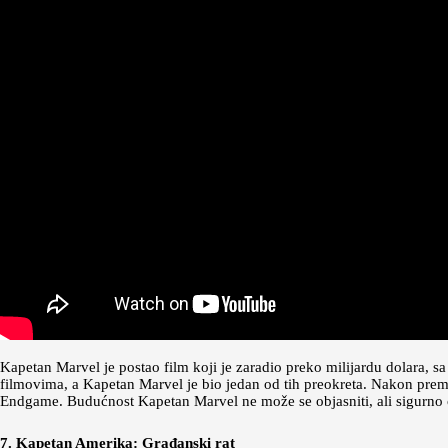
Kapetan Marvel je postao film koji je zaradio preko milijardu dolara,
filmovima, a Kapetan Marvel je bio jedan od tih preokreta. Nakon premi
Endgame. Budućnost Kapetan Marvel ne može se objasniti, ali sigurno 
7. Kapetan Amerika: Građanski rat