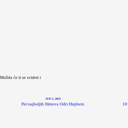
Možda će ti se svideti i
JUN 5, 2023
Pet najboljih filmova Odri Hepbern
10 