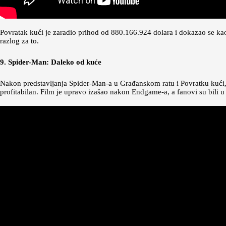
Povratak kući je zaradio prihod od 880.166.924 dolara i dokazao se ka
razlog za to.
9. Spider-Man: Daleko od kuće
Nakon predstavljanja Spider-Man-a u Građanskom ratu i Povratku kući, fa
profitabilan. Film je upravo izašao nakon Endgame-a, a fanovi su bili u 