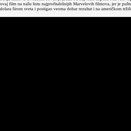
ovaj film na našu listu najprofitabilnijih Marvelovih filmova, jer je pu
dolara širom sveta i postigao veoma dobar rezultat i na američkom tržiš