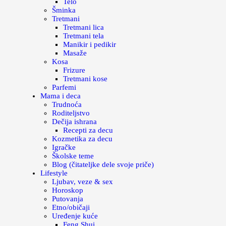
Telo
Šminka
Tretmani
Tretmani lica
Tretmani tela
Manikir i pedikir
Masaže
Kosa
Frizure
Tretmani kose
Parfemi
Mama i deca
Trudnoća
Roditeljstvo
Dečija ishrana
Recepti za decu
Kozmetika za decu
Igračke
Školske teme
Blog (čitateljke dele svoje priče)
Lifestyle
Ljubav, veze & sex
Horoskop
Putovanja
Etno/običaji
Uređenje kuće
Feng Shui