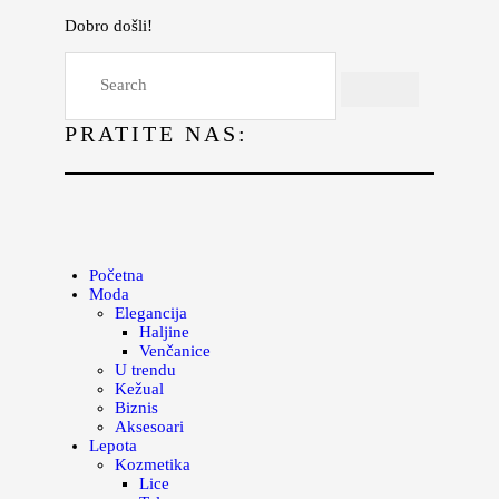
Dobro došli!
Početna
Moda
PRATITE NAS:
Lepota
Mama i deca
Lifestyle
Zdravlje
Početna
Moda
Kuhinja
Elegancija
Haljine
Magazin
Venčanice
U trendu
Kežual
Biznis
Aksesoari
Lepota
Kozmetika
Lice