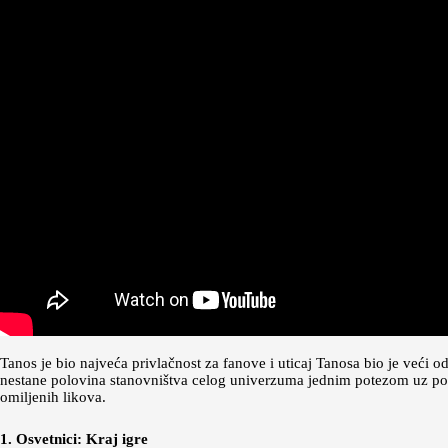
Tanos je bio najveća privlačnost za fanove i uticaj Tanosa bio je već
nestane polovina stanovništva celog univerzuma jednim potezom uz pomo
omiljenih likova.
1. Osvetnici: Kraj igre