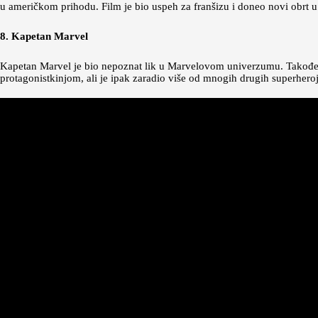
u američkom prihodu. Film je bio uspeh za franšizu i doneo novi obrt u
8. Kapetan Marvel
Kapetan Marvel je bio nepoznat lik u Marvelovom univerzumu. Takođe,
protagonistkinjom, ali je ipak zaradio više od mnogih drugih superheroj