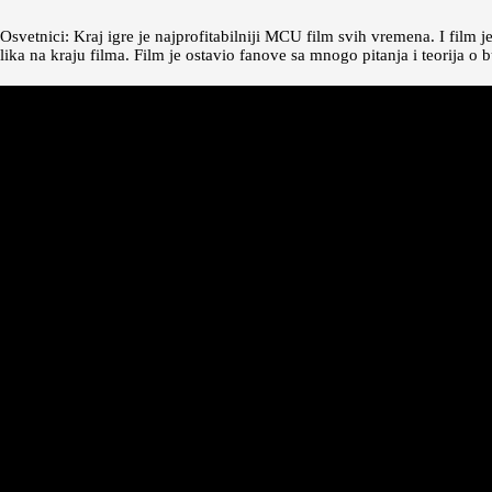
Osvetnici: Kraj igre je najprofitabilniji MCU film svih vremena. I film 
lika na kraju filma. Film je ostavio fanove sa mnogo pitanja i teorija 