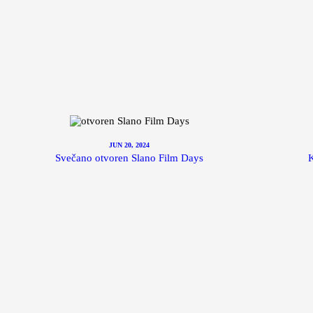
JUN 20, 2024
Svečano otvoren Slano Film Days
K