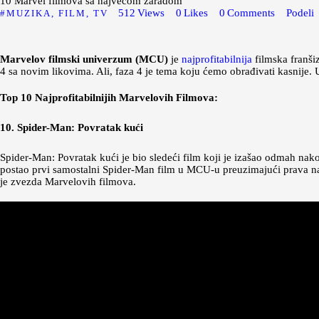
10 Marvel filmova sa najvećom zaradom
512
Views
0
Likes
0
Comments
Podeli
MUZIKA, FILM, TV
Marvelov filmski univerzum (MCU)
je
najprofitabilnija
filmska franšiz
4 sa novim likovima. Ali, faza 4 je tema koju ćemo obrađivati kasnije
Top 10 Najprofitabilnijih Marvelovih Filmova:
10. Spider-Man: Povratak kući
Spider-Man: Povratak kući je bio sledeći film koji je izašao odmah na
postao prvi samostalni Spider-Man film u MCU-u preuzimajući prava n
je zvezda Marvelovih filmova.