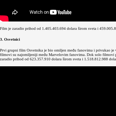
Film je zaradio prihod od 1.405.403.694 dolara širom sveta i 459.005.86
3. Osvetnici
Prvi grupni film Osvetnika je bio omiljen među fanovima i privukao j
filmovi su najomiljeniji među Marvelovim fanovima. Dok solo filmovi pri
zaradio prihod od 623.357.910 dolara širom sveta i 1.518.812.988 dol