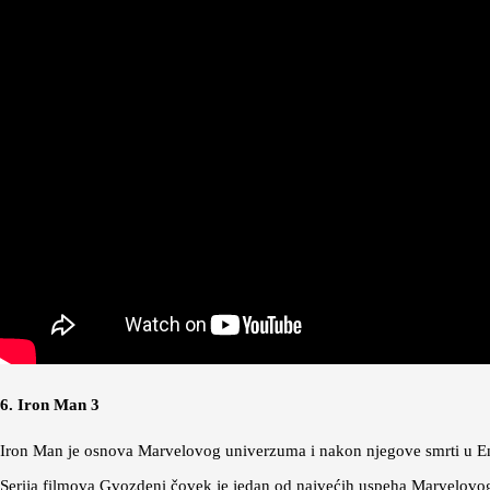
6. Iron Man 3
Iron Man je osnova Marvelovog univerzuma i nakon njegove smrti u En
Serija filmova Gvozdeni čovek je jedan od najvećih uspeha Marvelovog u