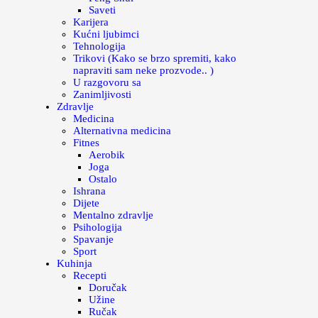
Saveti
Karijera
Kućni ljubimci
Tehnologija
Trikovi (Kako se brzo spremiti, kako
napraviti sam neke prozvode.. )
U razgovoru sa
Zanimljivosti
Zdravlje
Medicina
Alternativna medicina
Fitnes
Aerobik
Joga
Ostalo
Ishrana
Dijete
Mentalno zdravlje
Psihologija
Spavanje
Sport
Kuhinja
Recepti
Doručak
Užine
Ručak