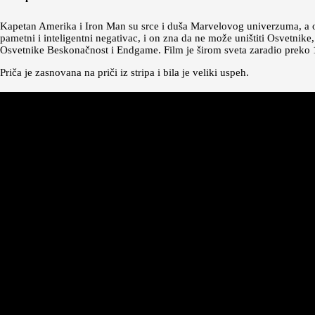
Kapetan Amerika i Iron Man su srce i duša Marvelovog univerzuma, a ov
pametni i inteligentni negativac, i on zna da ne može uništiti Osvetnike
Osvetnike Beskonačnost i Endgame. Film je širom sveta zaradio preko 1
Priča je zasnovana na priči iz stripa i bila je veliki uspeh.