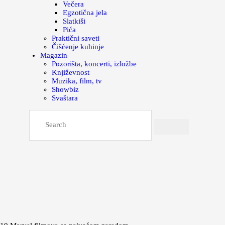
Večera
Egzotična jela
Slatkiši
Pića
Praktični saveti
Čišćenje kuhinje
Magazin
Pozorišta, koncerti, izložbe
Književnost
Muzika, film, tv
Showbiz
Svaštara