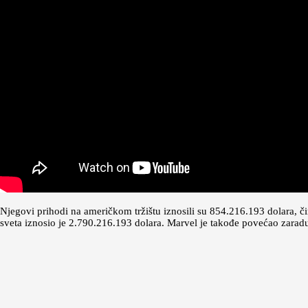
Njegovi prihodi na američkom tržištu iznosili su 854.216.193 dolara, 
sveta iznosio je 2.790.216.193 dolara. Marvel je takođe povećao zarad