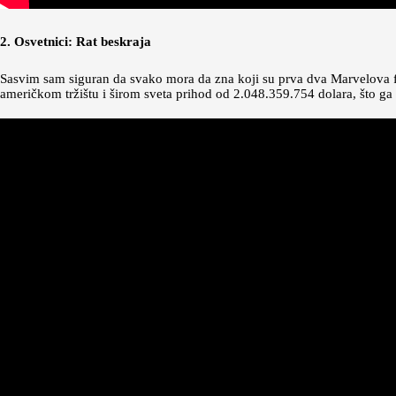
2. Osvetnici: Rat beskraja
Sasvim sam siguran da svako mora da zna koji su prva dva Marvelova fi
američkom tržištu i širom sveta prihod od 2.048.359.754 dolara, što ga