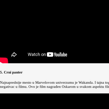
5. Crni panter
Najnaprednije mesto u Marvelovom univerzumu je Wakanda. I tajna tog m
negativac u filmu. Ovo je film nagrađen Oskarom u svakom aspektu film