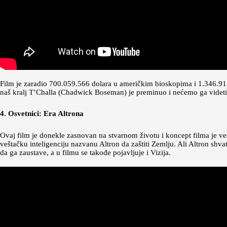
Film je zaradio 700.059.566 dolara u američkim bioskopima i 1.346.913
naš kralj T’Challa (Chadwick Boseman) je preminuo i nećemo ga videti u
4. Osvetnici: Era Altrona
Ovaj film je donekle zasnovan na stvarnom životu i koncept filma je veš
veštačku inteligenciju nazvanu Altron da zaštiti Zemlju. Ali Altron shva
da ga zaustave, a u filmu se takođe pojavljuje i Vizija.