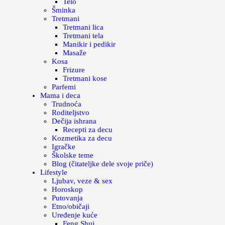
Telo
Šminka
Tretmani
Tretmani lica
Tretmani tela
Manikir i pedikir
Masaže
Kosa
Frizure
Tretmani kose
Parfemi
Mama i deca
Trudnoća
Roditeljstvo
Dečija ishrana
Recepti za decu
Kozmetika za decu
Igračke
Školske teme
Blog (čitateljke dele svoje priče)
Lifestyle
Ljubav, veze & sex
Horoskop
Putovanja
Etno/običaji
Uređenje kuće
Feng Shui