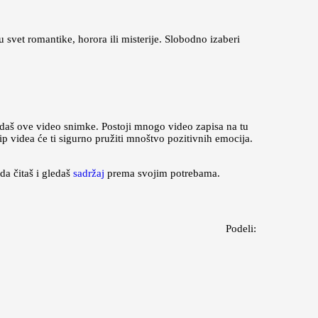
u svet romantike, horora ili misterije. Slobodno izaberi
edaš ove video snimke. Postoji mnogo video zapisa na tu
ip videa će ti sigurno pružiti mnoštvo pozitivnih emocija.
da čitaš i gledaš
sadržaj
prema svojim potrebama.
Podeli: