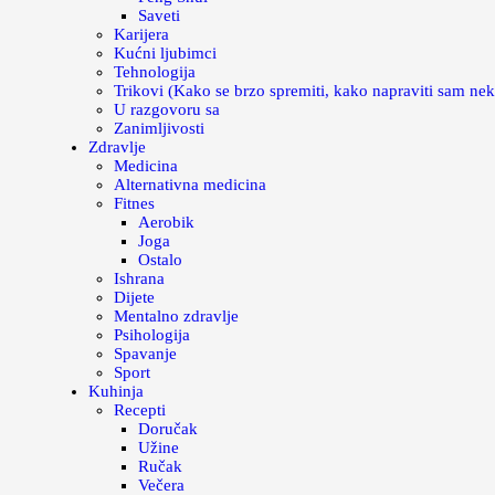
Saveti
Karijera
Kućni ljubimci
Tehnologija
Trikovi (Kako se brzo spremiti, kako napraviti sam nek
U razgovoru sa
Zanimljivosti
Zdravlje
Medicina
Alternativna medicina
Fitnes
Aerobik
Joga
Ostalo
Ishrana
Dijete
Mentalno zdravlje
Psihologija
Spavanje
Sport
Kuhinja
Recepti
Doručak
Užine
Ručak
Večera