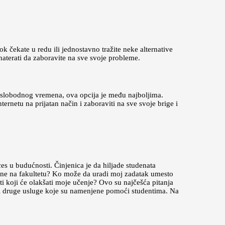
k čekate u redu ili jednostavno tražite neke alternative
aterati da zaboravite na sve svoje probleme.
 slobodnog vremena, ova opcija je među najboljima.
ternetu na prijatan način i zaboraviti na sve svoje brige i
es u budućnosti. Činjenica je da hiljade studenata
cene na fakultetu? Ko može da uradi moj zadatak umesto
i koji će olakšati moje učenje? Ovo su najčešća pitanja
ili druge usluge koje su namenjene pomoći studentima. Na