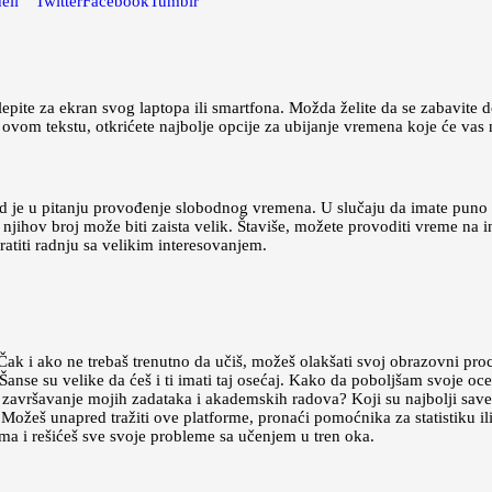
eli
Twitter
Facebook
Tumblr
pite za ekran svog laptopa ili smartfona. Možda želite da se zabavite do
om tekstu, otkrićete najbolje opcije za ubijanje vremena koje će vas n
d je u pitanju provođenje slobodnog vremena. U slučaju da imate puno
njihov broj može biti zaista velik. Štaviše, možete provoditi vreme na in
ratiti radnju sa velikim interesovanjem.
Čak i ako ne trebaš trenutno da učiš, možeš olakšati svoj obrazovni proc
anse su velike da ćeš i ti imati taj osećaj. Kako da poboljšam svoje o
 završavanje mojih zadataka i akademskih radova? Koji su najbolji savet
Možeš unapred tražiti ove platforme, pronaći pomoćnika za statistiku 
ma i rešićeš sve svoje probleme sa učenjem u tren oka.