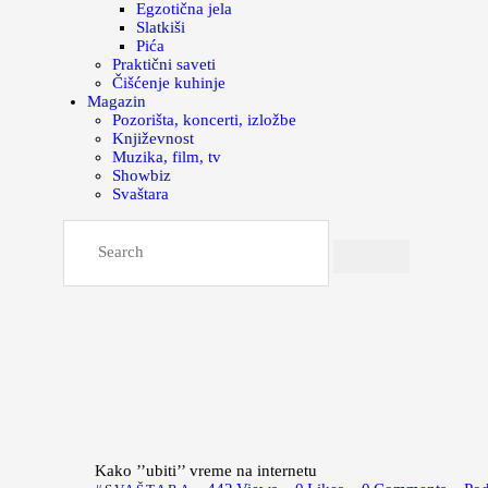
Egzotična jela
Slatkiši
Pića
Praktični saveti
Čišćenje kuhinje
Magazin
Pozorišta, koncerti, izložbe
Književnost
Muzika, film, tv
Showbiz
Svaštara
Kako ’’ubiti’’ vreme na internetu