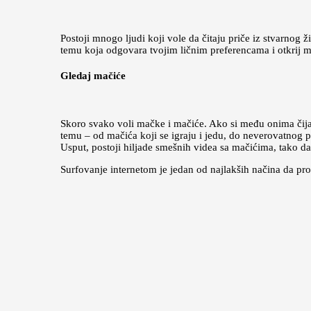
Postoji mnogo ljudi koji vole da čitaju priče iz stvarnog ž
temu koja odgovara tvojim ličnim preferencama i otkrij m
Gledaj mačiće
Skoro svako voli mačke i mačiće. Ako si među onima čija 
temu – od mačića koji se igraju i jedu, do neverovatnog p
Usput, postoji hiljade smešnih videa sa mačićima, tako da
Surfovanje internetom je jedan od najlakših načina da pr