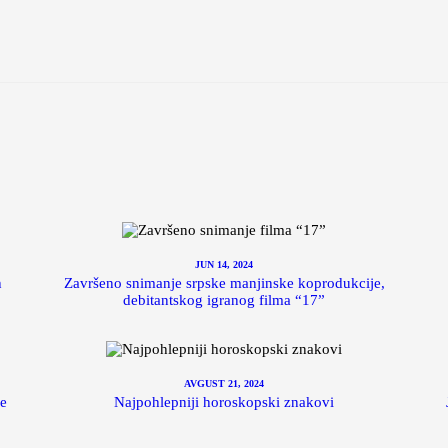
JUN 14, 2024
h
Završeno snimanje srpske manjinske koprodukcije,
debitantskog igranog filma “17”
AVGUST 21, 2024
se
Najpohlepniji horoskopski znakovi