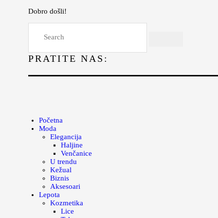
Dobro došli!
Početna
Moda
PRATITE NAS:
Lepota
Mama i deca
Lifestyle
Zdravlje
Početna
Moda
Kuhinja
Elegancija
Haljine
Magazin
Venčanice
U trendu
Kežual
Biznis
Aksesoari
Lepota
Kozmetika
Lice