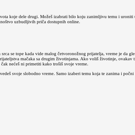
ivota koje dele drugi. Možeš izabrati bilo koju zanimljivu temu i uroniti 
noštvo uzbudljivih priča dostupnih online.
srca se tope kada vide malog četvoronožnog prijatelja, vreme je da gl
rijateljstva mačaka sa drugim životinjama. Ako voliš životinje, ovakav t
 čak nećeš ni primetiti kako trošiš svoje vreme.
ovedeš svoje slobodno vreme. Samo izaberi temu koja te zanima i počni 