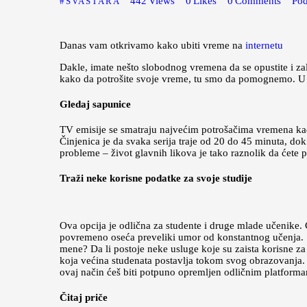
442
Views
0
Likes
0
Comments
Pod
SVAŠTARA
Danas vam otkrivamo kako ubiti vreme na
internetu
Dakle, imate nešto slobodnog vremena da se opustite i zale
kako da potrošite svoje vreme, tu smo da pomognemo. U ov
Gledaj sapunice
TV emisije se smatraju najvećim potrošačima vremena ka
Činjenica je da svaka serija traje od 20 do 45 minuta, dok 
probleme – život glavnih likova je tako raznolik da ćete p
Traži neke korisne podatke za svoje studije
Ova opcija je odlična za studente i druge mlade učenike. 
povremeno oseća preveliki umor od konstantnog učenja. Š
mene? Da li postoje neke usluge koje su zaista korisne za
koja većina studenata postavlja tokom svog obrazovanja. 
ovaj način ćeš biti potpuno opremljen odličnim platforma
Čitaj priče