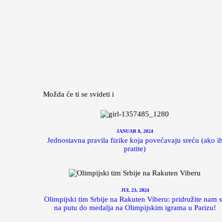
Možda će ti se svideti i
JANUAR 8, 2024
Jednostavna pravila fizike koja povećavaju sreću (ako i
pratite)
JUL 23, 2024
Olimpijski tim Srbije na Rakuten Viberu: pridružite nam 
na putu do medalja na Olimpijskim igrama u Parizu!