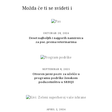
Možda će ti se svideti i
OKTOBAR 28, 2024
Deset najboljih i najgorih namirnica
za pse, prema veterinarima
SEPTEMBAR 8, 2025
Otvoren javni poziv za učešće u
programu podrške ženskom
poduzetništvu u SRBIJI
APRIL 2, 2024