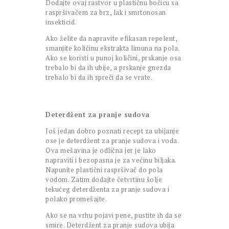
Dodajte ovaj rastvor u plastičnu bočicu sa
raspršivačem za brz, lak i smrtonosan
insekticid.
Ako želite da napravite efikasan repelent,
smanjite količinu ekstrakta limuna na pola.
Ako se koristi u punoj količini, prskanje osa
trebalo bi da ih ubije, a prskanje gnezda
trebalo bi da ih spreči da se vrate.
Deterdžent za pranje sudova
Još jedan dobro poznati recept za ubijanje
ose je deterdžent za pranje sudova i voda.
Ova mešavina je odlična jer je lako
napraviti i bezopasna je za većinu biljaka.
Napunite plastični raspršivač do pola
vodom. Zatim dodajte četvrtinu šolje
tekućeg deterdženta za pranje sudova i
polako promešajte.
Ako se na vrhu pojavi pene, pustite ih da se
smire. Deterdžent za pranje sudova ubija