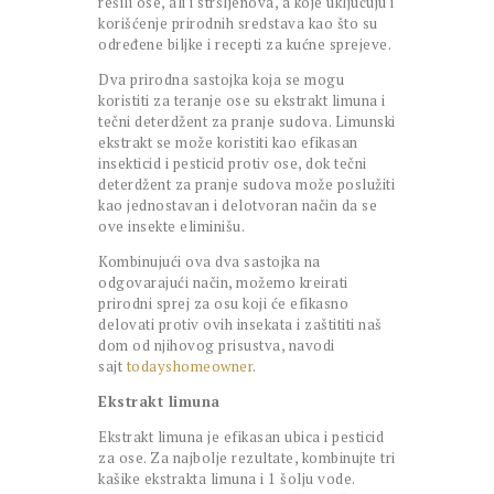
rešili ose, ali i stršljenova, a koje uključuju i
korišćenje prirodnih sredstava kao što su
određene biljke i recepti za kućne sprejeve.
Dva prirodna sastojka koja se mogu
koristiti za teranje ose su ekstrakt limuna i
tečni deterdžent za pranje sudova. Limunski
ekstrakt se može koristiti kao efikasan
insekticid i pesticid protiv ose, dok tečni
deterdžent za pranje sudova može poslužiti
kao jednostavan i delotvoran način da se
ove insekte eliminišu.
Kombinujući ova dva sastojka na
odgovarajući način, možemo kreirati
prirodni sprej za osu koji će efikasno
delovati protiv ovih insekata i zaštititi naš
dom od njihovog prisustva, navodi
sajt
todayshomeowner
.
Ekstrakt limuna
Ekstrakt limuna je efikasan ubica i pesticid
za ose. Za najbolje rezultate, kombinujte tri
kašike ekstrakta limuna i 1 šolju vode.