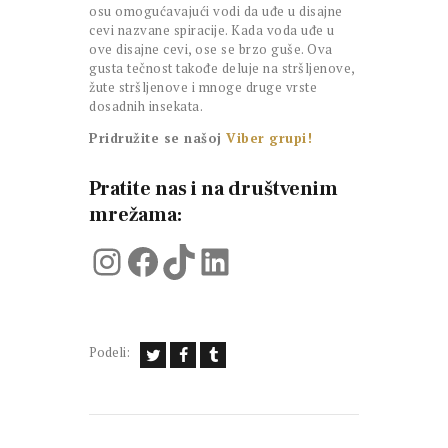
osu omogućavajući vodi da uđe u disajne
cevi nazvane spiracije. Kada voda uđe u
ove disajne cevi, ose se brzo guše. Ova
gusta tečnost takođe deluje na stršljenove,
žute stršljenove i mnoge druge vrste
dosadnih insekata.
Pridružite se našoj
Viber grupi!
Pratite nas i na društvenim
mrežama:
Instagram
Facebook
TikTok
LinkedIn
Podeli: