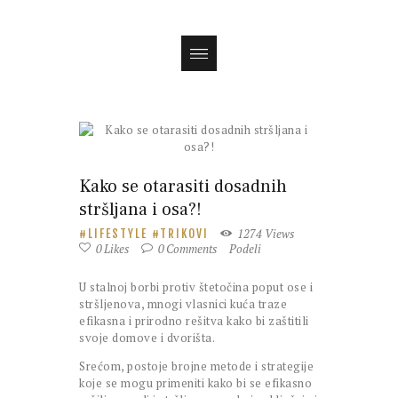
Magazin
Kako se otarasiti dosadnih
stršljana i osa?!
1274
Views
LIFESTYLE
TRIKOVI
0
Likes
0
Comments
Podeli
U stalnoj borbi protiv štetočina poput ose i
stršljenova, mnogi vlasnici kuća traze
efikasna i prirodno rešitva kako bi zaštitili
svoje domove i dvorišta.
Srećom, postoje brojne metode i strategije
koje se mogu primeniti kako bi se efikasno