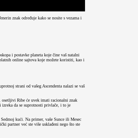
enerin znak određuje kako se nosite s vezama i
skopa i postavke planeta koje čine vaš natalni
atnih online sajtova koje možete koristiti, kao i
protnoj strani od vašeg Ascendenta nalazi se vaš
osetljivi Ribe će uvek imati racionalni znak
izreka da se suprotnosti privlače, i to je
oj Sedmoj kući. Na primer, vaše Sunce ili Mesec
čki partner već ste više usklađeni nego što ste