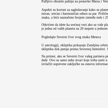
Pažljivo obratite pažnju na postavke Marsa i Ven
Aspekti su korisni za sagledavanje kako su plane
miran, srećan i harmoničan odnos za par. Prilično
znaka, a biće naznačeno brojem između nule i 2
Otkrićete da idete ka srećnoj vezi ako su vaše pl
je jedna od vaših planeta na 20 stepeni u jednom
Pogledajte Severni čvor svog znaka Meseca
U astrologiji, ekliptika prikazuje Zemljinu orb
ekliptiku dok putuje prema Severnoj hemisferi. 
Na primer, ako se Severni čvor vašeg partnera p
duše. Ovo su samo neke stvari koje treba uzeti u
izvlačiti sopstvene zaključke na osnovu informa