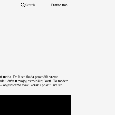
Pratite nas:
i uvida. Da li ste ikada provodili vreme
odnu dušu u svojoj astrološkoj karti. To možete
 – objasnićemo svaki korak i pokriti sve što