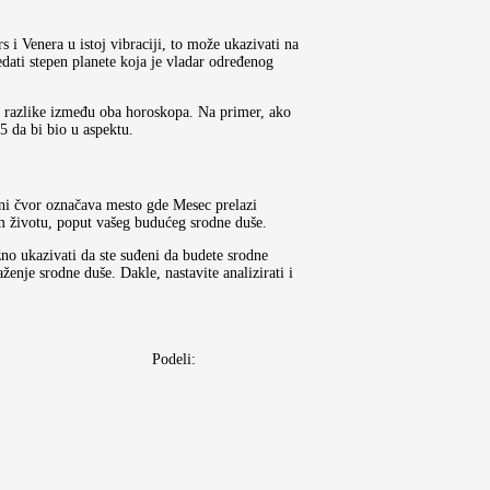
i Venera u istoj vibraciji, to može ukazivati na
edati stepen planete koja je vladar određenog
eni razlike između oba horoskopa. Na primer, ako
5 da bi bio u aspektu.
rni čvor označava mesto gde Mesec prelazi
em životu, poput vašeg budućeg srodne duše.
no ukazivati da ste suđeni da budete srodne
enje srodne duše. Dakle, nastavite analizirati i
Podeli: