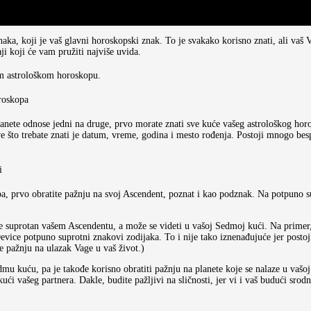
a, koji je vaš glavni horoskopski znak. To je svakako korisno znati, ali vaš V
ji koji će vam pružiti najviše uvida.
om astrološkom horoskopu.
roskopa
planete odnose jedni na druge, prvo morate znati sve kuće vašeg astrološkog horo
e što trebate znati je datum, vreme, godina i mesto rođenja. Postoji mnogo bespl
i
a, prvo obratite pažnju na svoj Ascendent, poznat i kao podznak. Na potpuno su
e suprotan vašem Ascendentu, a može se videti u vašoj Sedmoj kući. Na primer, 
vice potpuno suprotni znakovi zodijaka. To i nije tako iznenađujuće jer postoji 
e pažnju na ulazak Vage u vaš život.)
dmu kuću, pa je takođe korisno obratiti pažnju na planete koje se nalaze u vaš
i vašeg partnera. Dakle, budite pažljivi na sličnosti, jer vi i vaš budući srodni