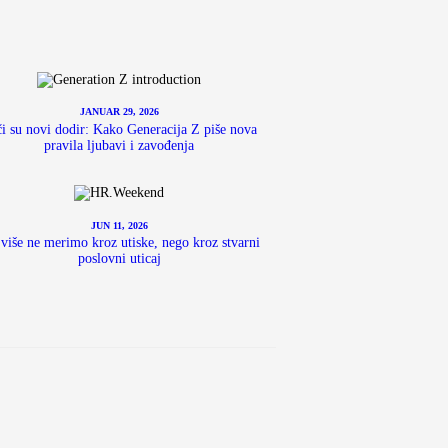
JANUAR 29, 2026
i su novi dodir: Kako Generacija Z piše nova
pravila ljubavi i zavođenja
JUN 11, 2026
više ne merimo kroz utiske, nego kroz stvarni
poslovni uticaj