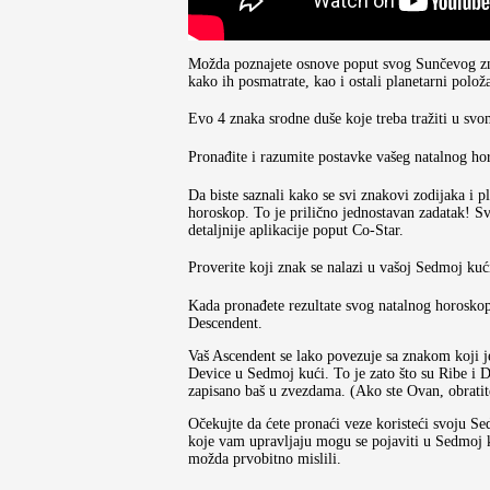
Možda poznajete osnove poput svog Sunčevog znak
kako ih posmatrate, kao i ostali planetarni položa
Evo 4 znaka srodne duše koje treba tražiti u sv
Pronađite i razumite postavke vašeg natalnog ho
Da biste saznali kako se svi znakovi zodijaka i 
horoskop. To je prilično jednostavan zadatak! Sv
detaljnije aplikacije poput Co-Star.
Proverite koji znak se nalazi u vašoj Sedmoj kuć
Kada pronađete rezultate svog natalnog horoskop
Descendent.
Vaš Ascendent se lako povezuje sa znakom koji j
Device u Sedmoj kući. To je zato što su Ribe i De
zapisano baš u zvezdama. (Ako ste Ovan, obratit
Očekujte da ćete pronaći veze koristeći svoju Se
koje vam upravljaju mogu se pojaviti u Sedmoj kuć
možda prvobitno mislili.