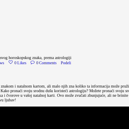
 svog horoskopskog znaka, prema astrologiji
ews
0
Likes
0
Comments
Podeli
znakom i natalnom kartom, ali malo njih zna koliko ta informacija može pružit
 Kako pronaći svoju srodnu dušu koristeći astrologiju? Možete pronaći svoju sr
ka i čvorove u vašoj natalnoj karti. Ovo može zvučati zbunjujuće, ali ne brinite
avu ljubav!