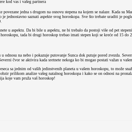
ere kod vas i vašeg partnera
te povezane jedna s drugom na osnovu stepena na kojem se nalaze. Kada su Mars 
 je jednostavno saznati aspekte svog horoskopa. Sve što trebate uraditi je pogl
9.
anete u aspektu. Da bi bile u aspektu, ne bi trebalo da postoji više od pet step
 horoskopu, tada bi drugi horoskop trebao imati stepen koji se kreće od 15 do 2
itu u odnosu na nebo i pokazuje putovanje Sunca dok putuje pored zvezda. Seve
Severni čvor se aktivira kada sretnete nekoga ko bi mogao postati važan u vaš
reseca sa jednim od vaših jedinstvenih planeta u vašem horoskopu, to može snaž
 obzir prilikom analize vašeg natalnog horoskopa i kako se on odnosi na pronalaž
cija koje vam pruža vaš horoskop!