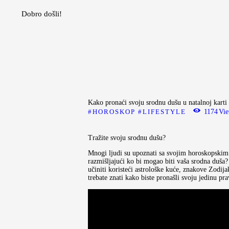
Moda
Dobro došli!
Lepota
Mama i deca
Lifestyle
Zdravlje
Kuhinja
Kako pronaći svoju srodnu dušu u natalnoj karti
HOROSKOP
LIFESTYLE
1174
Vi
Magazin
Tražite svoju srodnu dušu?
Mnogi ljudi su upoznati sa svojim horoskopskim 
razmišljajući ko bi mogao biti vaša srodna duša?
učiniti koristeći astrološke kuće, znakove Zodija
trebate znati kako biste pronašli svoju jedinu pr