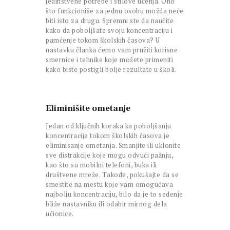
jedinstvene potrebe i stilove učenja. Ono
što funkcioniše za jednu osobu možda neće
biti isto za drugu. Spremni ste da naučite
kako da poboljšate svoju koncentraciju i
pamćenje tokom školskih časova? U
nastavku članka ćemo vam pružiti korisne
smernice i tehnike koje možete primeniti
kako biste postigli bolje rezultate u školi.
Eliminišite ometanje
Jedan od ključnih koraka ka poboljšanju
koncentracije tokom školskih časova je
eliminisanje ometanja. Smanjite ili uklonite
sve distrakcije koje mogu odvući pažnju,
kao što su mobilni telefoni, buka ili
društvene mreže. Takođe, pokušajte da se
smestite na mestu koje vam omogućava
najbolju koncentraciju, bilo da je to sedenje
bliže nastavniku ili odabir mirnog dela
učionice.