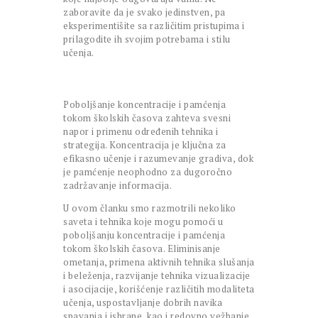
zaboravite da je svako jedinstven, pa
eksperimentišite sa različitim pristupima i
prilagodite ih svojim potrebama i stilu
učenja.
Poboljšanje koncentracije i pamćenja
tokom školskih časova zahteva svesni
napor i primenu određenih tehnika i
strategija. Koncentracija je ključna za
efikasno učenje i razumevanje gradiva, dok
je pamćenje neophodno za dugoročno
zadržavanje informacija.
U ovom članku smo razmotrili nekoliko
saveta i tehnika koje mogu pomoći u
poboljšanju koncentracije i pamćenja
tokom školskih časova. Eliminisanje
ometanja, primena aktivnih tehnika slušanja
i beleženja, razvijanje tehnika vizualizacije
i asocijacije, korišćenje različitih modaliteta
učenja, uspostavljanje dobrih navika
spavanja i ishrane, kao i redovno vežbanje