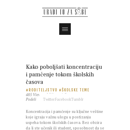
Kako poboljšati koncentraciju
i pamćenje tokom školskih
časova
RODITELJSTVO
ŠKOLSKE TEME
485
Views
0
Likes
1
Comment
Podeli
Twitter
Facebook
Tumblr
Koncentracija i pamćenje su ključne veštine
koje igraju važnu ulogu u postizanju
uspeha tokom školskih časova. Bez obzira
da li ste učenik ili student, sposobnost da se