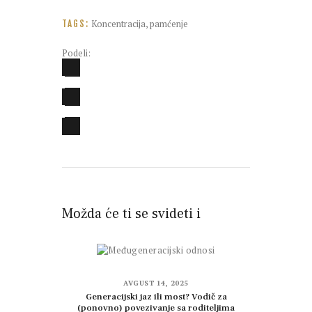
Koncentracija
,
pamćenje
TAGS:
Podeli:
Možda će ti se svideti i
AVGUST 14, 2025
Generacijski jaz ili most? Vodič za
(ponovno) povezivanje sa roditeljima