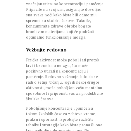
značajan uticaj na koncentraciju i pamćenje.
Pripazite na svoj san, osigurajte dovoljno
sna svake noći kako biste bili odmorni i
spremni za školske časove. Takođe,
konzumirajte zdrave obroke bogate
hranljivim materijama koji će podržati
optimalno funkcionisanje mozga.
Vežbajte redovno
Fizička aktivnost može poboljšati protok
krvi i kiseonika u mozgu, što može
pozitivno uticati na koncentraciju i
pamćenje. Redovno vežbanje, bilo da se
radi o šetnji, trčanju, jogi ili nekoj drugoj
aktivnosti, može poboljšati vašu mentalnu
sposobnost i pripremiti vas za produktivne
školske časove.
Poboljšanje koncentracije i pamćenja
tokom školskih časova zahteva vreme,
praksu i upornost. Isprobajte različite
tehnike i strategije kako biste pronašli one
koje najbolje odgovaraju vama. Ne