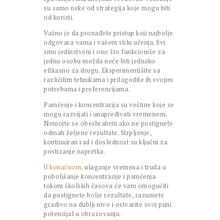
su samo neke od strategija koje mogu biti
od koristi.
Važno je da pronađete pristup koji najbolje
odgovara vama i vašem stilu učenja. Svi
smo jedinstveni i ono što funkcioniše za
jednu osobu možda neće biti jednako
efikasno za drugu. Eksperimentišite sa
različitim tehnikama i prilagodite ih svojim
potrebama i preferencijama.
Pamćenje i koncentracija su veštine koje se
mogu razvijati i unapređivati vremenom.
Nemojte se obeshrabriti ako ne postignete
odmah željene rezultate. Strpljenje,
kontinuiran rad i doslednost su ključni za
postizanje napretka.
U konačnom,
ulaganje vremena i truda u
poboljšanje koncentracije i pamćenja
tokom školskih časova će vam omogućiti
da postignete bolje rezultate, razumete
gradivo na dublji nivo i ostvarite svoj puni
potencijal u obrazovanju.