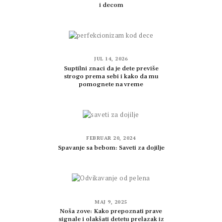
i decom
JUL 14, 2026
Suptilni znaci da je dete previše
strogo prema sebi i kako da mu
pomognete na vreme
FEBRUAR 20, 2024
Spavanje sa bebom: Saveti za dojilje
MAJ 9, 2025
Noša zove: Kako prepoznati prave
signale i olakšati detetu prelazak iz