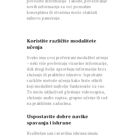
povežete informacije. Takođe, povezivanje
novih informacija sa već poznatim
konceptima ili stvarima može olakšati
njihovo pamćenje.
Koristite različite modalitete
učenja
Svako ima svoj preferirani modalitet učenja
– neki više preferiraju vizuelne informacije,
dok drugi bolje apsorbuju informacije kroz
slušanje ili praktično iskustvo. Isprobajte
različite metode učenja kako biste otkrili
koji modalitet najbolje funkcioniše za vas.
To može uključivati gledanje videozapisa,
slušanje audio zapisa, grupno učenje ili rad
na praktičnim zadacima.
Uspostavite dobre navike
spavanja i ishrane
Kvalitetan san i pravilna ishrana imaju