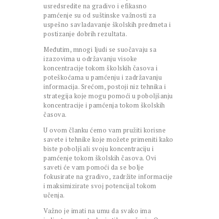
usredsredite na gradivo i efikasno
pamćenje su od suštinske važnosti za
uspešno savladavanje školskih predmeta i
postizanje dobrih rezultata.
Međutim, mnogi ljudi se suočavaju sa
izazovima u održavanju visoke
koncentracije tokom školskih časova i
poteškoćama u pamćenju i zadržavanju
informacija. Srećom, postoji niz tehnika i
strategija koje mogu pomoći u poboljšanju
koncentracije i pamćenja tokom školskih
časova.
U ovom članku ćemo vam pružiti korisne
savete i tehnike koje možete primeniti kako
biste poboljšali svoju koncentraciju i
pamćenje tokom školskih časova. Ovi
saveti će vam pomoći da se bolje
fokusirate na gradivo, zadržite informacije
i maksimizirate svoj potencijal tokom
učenja.
Važno je imati na umu da svako ima