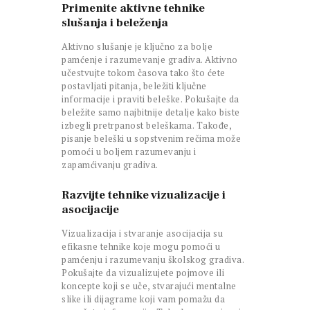
Primenite aktivne tehnike
slušanja i beleženja
Aktivno slušanje je ključno za bolje
pamćenje i razumevanje gradiva. Aktivno
učestvujte tokom časova tako što ćete
postavljati pitanja, beležiti ključne
informacije i praviti beleške. Pokušajte da
beležite samo najbitnije detalje kako biste
izbegli pretrpanost beleškama. Takođe,
pisanje beleški u sopstvenim rečima može
pomoći u boljem razumevanju i
zapamćivanju gradiva.
Razvijte tehnike vizualizacije i
asocijacije
Vizualizacija i stvaranje asocijacija su
efikasne tehnike koje mogu pomoći u
pamćenju i razumevanju školskog gradiva.
Pokušajte da vizualizujete pojmove ili
koncepte koji se uče, stvarajući mentalne
slike ili dijagrame koji vam pomažu da