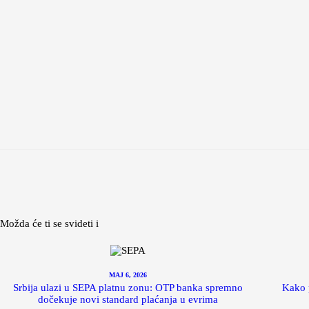
Možda će ti se svideti i
MAJ 6, 2026
Srbija ulazi u SEPA platnu zonu: OTP banka spremno
Kako p
dočekuje novi standard plaćanja u evrima