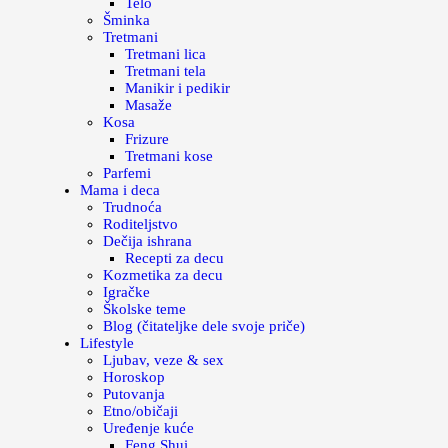
Telo
Šminka
Tretmani
Tretmani lica
Tretmani tela
Manikir i pedikir
Masaže
Kosa
Frizure
Tretmani kose
Parfemi
Mama i deca
Trudnoća
Roditeljstvo
Dečija ishrana
Recepti za decu
Kozmetika za decu
Igračke
Školske teme
Blog (čitateljke dele svoje priče)
Lifestyle
Ljubav, veze & sex
Horoskop
Putovanja
Etno/običaji
Uređenje kuće
Feng Shui