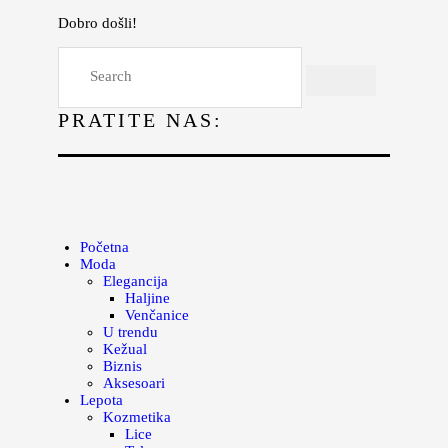
Dobro došli!
Početna
Moda
PRATITE NAS:
Lepota
Mama i deca
Lifestyle
Zdravlje
Početna
Moda
Kuhinja
Elegancija
Haljine
Magazin
Venčanice
U trendu
Kežual
Biznis
Aksesoari
Lepota
Kozmetika
Lice