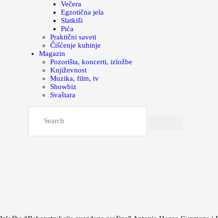
Večera
Egzotična jela
Slatkiši
Pića
Praktični saveti
Čišćenje kuhinje
Magazin
Pozorišta, koncerti, izložbe
Književnost
Muzika, film, tv
Showbiz
Svaštara