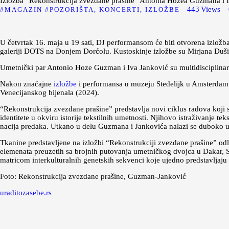
Izložba “Rekonstrukcija zvezdane prašine” Antonia Hozea Guzmana i I
443
Views
MAGAZIN
POZORIŠTA, KONCERTI, IZLOŽBE
U četvrtak 16. maja u 19 sati, DJ performansom će biti otvorena izlo
galeriji DOTS na Donjem Dorćolu. Kustoskinje izložbe su Mirjana Dušić 
Umetnički par Antonio Hoze Guzman i Iva Janković su multidisciplinarn
Nakon značajne
izložbe
i performansa u muzeju Stedelijk u Amsterdamu
Venecijanskog bijenala (2024).
“Rekonstrukcija zvezdane prašine” predstavlja novi ciklus radova koji
identitete u okviru istorije tekstilnih umetnosti. Njihovo istraživanje t
nacija predaka. Utkano u delu Guzmana i Jankovića nalazi se duboko u
Tkanine predstavljene na izložbi “Rekonstrukciji zvezdane prašine” odl
elemenata preuzetih sa brojnih putovanja umetničkog dvojca u Dakar, S
matricom interkulturalnih genetskih sekvenci koje ujedno predstavljaju
Foto: Rekonstrukcija zvezdane prašine, Guzman-Janković
uraditozasebe.rs