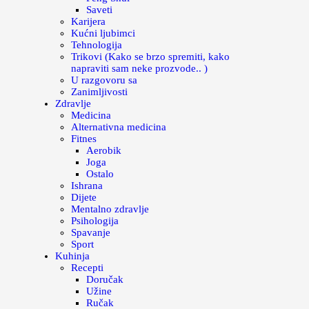
Saveti
Karijera
Kućni ljubimci
Tehnologija
Trikovi (Kako se brzo spremiti, kako
napraviti sam neke prozvode.. )
U razgovoru sa
Zanimljivosti
Zdravlje
Medicina
Alternativna medicina
Fitnes
Aerobik
Joga
Ostalo
Ishrana
Dijete
Mentalno zdravlje
Psihologija
Spavanje
Sport
Kuhinja
Recepti
Doručak
Užine
Ručak