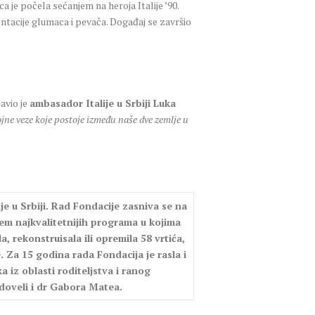
a je počela sećanjem na heroja Italije ’90.
zentacije glumaca i pevača. Događaj se završio
zjavio je
ambasador Italije u Srbiji Luka
jne veze koje postoje između naše dve zemlje u
 u Srbiji. Rad Fondacije zasniva se na
jem najkvalitetnijih programa u kojima
, rekonstruisala ili opremila 58 vrtića,
 Za 15 godina rada Fondacija je rasla i
 iz oblasti roditeljstva i ranog
 doveli i dr Gabora Matea.