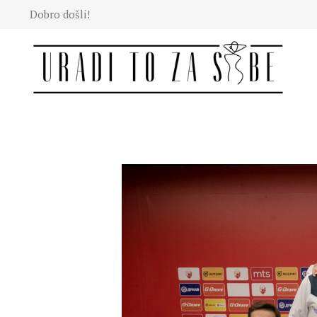
Dobro došli!
Moda
Lepota
Mama i
deca
Lifestyle
Zdravlje
Kuhinja
Magazin