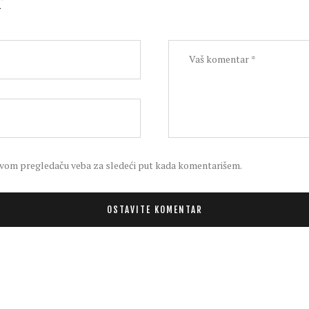
r
 ovom pregledaču veba za sledeći put kada komentarišem.