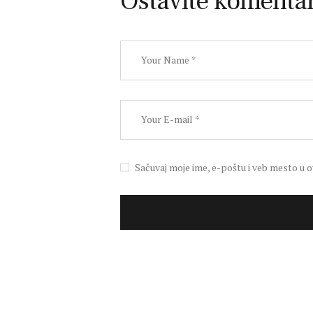
Ostavite komenta
Sačuvaj moje ime, e-poštu i veb mesto u