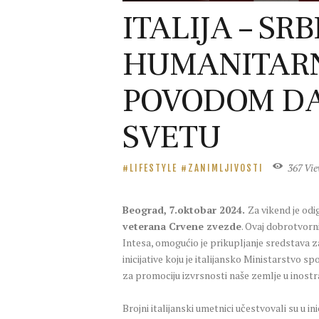
ITALIJA – S
HUMANITARN
POVODOM DA
SVETU
367
Vi
LIFESTYLE
ZANIMLJIVOSTI
Beograd, 7.oktobar 2024.
Za vikend je o
veterana Crvene zvezde
. Ovaj dobrotvorni
Intesa, omogućio je prikupljanje sredstava za
inicijative koju je italijansko Ministarstvo
za promociju izvrsnosti naše zemlje u inostr
Brojni italijanski umetnici učestvovali su u i