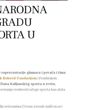
UNARODNA
GRADU
ORTA U
e reprezentacije glumaca i pevača i tima
k Đoković Fondacijom
i Fondacijom
Dana italijanskog sporta u svetu
,
movisanja vrednosti i uloge sporta kao alata
 Među veteranima Crvene zvezde našli su se i