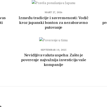
MART 27, 2026
 vas
Između tradicije i savremenosti: Vodič
ti
kroz japanski bonton za nezaboravno
pr
putovanje
SEPTEMBAR 10, 2025
Nevidljiva valuta uspeha: Zašto je
poverenje najvažnija investicija vaše
kompanije