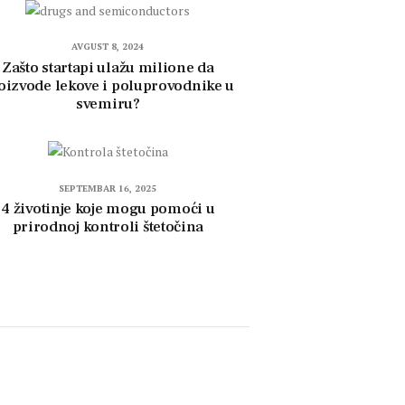
AVGUST 8, 2024
Zašto startapi ulažu milione da
oizvode lekove i poluprovodnike u
svemiru?
SEPTEMBAR 16, 2025
4 životinje koje mogu pomoći u
prirodnoj kontroli štetočina