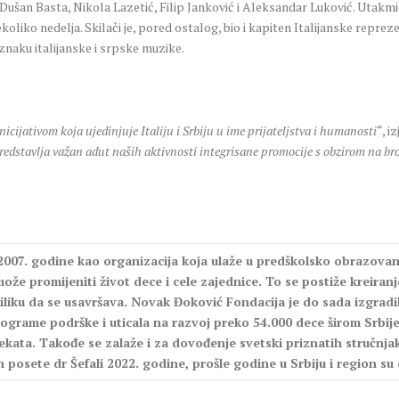
: Dušan Basta, Nikola Lazetić, Filip Janković i Aleksandar Luković. Utakmic
ekoliko nedelja. Skilači je, pored ostalog, bio i kapiten Italijanske repre
znaku italijanske i srpske muzike.
cijativom koja ujedinjuje Italiju i Srbiju u ime prijateljstva i humanosti
“, i
redstavlja važan adut naših aktivnosti integrisane promocije s obzirom na bro
07. godine kao organizacija koja ulaže u predškolsko obrazovanje
že promijeniti život dece i cele zajednice. To se postiže kreiran
iliku da se usavršava. Novak Đoković Fondacija je do sada izgradila
ograme podrške i uticala na razvoj preko 54.000 dece širom Srbije.
ekata. Takođe se zalaže i za dovođenje svetski priznatih stručnjaka
n posete dr Šefali 2022. godine, prošle godine u Srbiju i region su