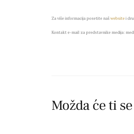
Za više informacija posetite naš
website
i dr
Kontakt e-mail za predstavnike medija: m
Možda će ti se