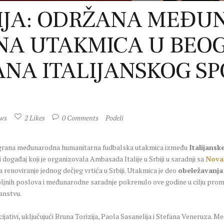
RBIJA: ODRŽANA MEĐ
A UTAKMICA U BEO
NA ITALIJANSKOG SP
ews
2
Likes
0
Comments
Podeli
digrana međunarodna humanitarna fudbalska utakmica između
Italijansk
 događaj koji je organizovala Ambasada Italije u Srbiji u saradnji sa
Nova
 renoviranje jednog dečjeg vrtića u Srbiji. Utakmica je deo
obeležavanja 
 spoljnih poslova i međunarodne saradnje pokrenulo ove godine u cilju pro
anstvu.
nicijativi, uključujući Bruna Torizija, Paola Sasanelija i Stefana Veneruza.