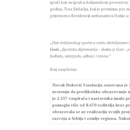
igrači koji su igrali u italijanskom prvenstvu
godina, Tota Skilačija, koji je preminuo pre n
prijemom u Rezidenciji ambasadora Italije, u 
„
Dan italijanskog sporta u svetu obeležavamo ini
Gori
. „
Sportska diplomatija – dodao je Gori – p
fudbalu, vaterpolu, odbojci i tenisu
.”
Kraj saopštenja
Novak Đoković Fondacija osnovana je 20
uverenju da predškolsko obrazovanje mo
je 2.237 vaspitača i nastavnika imalo pr
pomogla više od 8.670 roditelja kroz pr
obrazovala se uz realizaciju svojih proj
razvoja u Srbiju i zemlje regiona. Nako