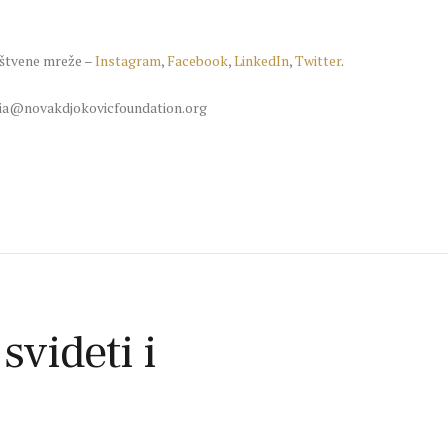
uštvene mreže –
Instagram
,
Facebook
,
LinkedIn
,
Twitter
.
edia@novakdjokovicfoundation.org
 svideti i