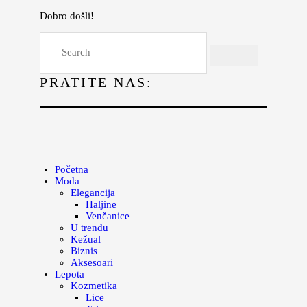
Dobro došli!
Početna
Moda
PRATITE NAS:
Lepota
Mama i deca
Lifestyle
Zdravlje
Početna
Moda
Kuhinja
Elegancija
Haljine
Magazin
Venčanice
U trendu
Kežual
Biznis
Aksesoari
Lepota
Kozmetika
Lice