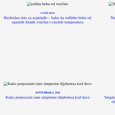
5 SATI AGO
Bezbedno leto za najmlađe – kako da zaštitite bebu od
Na
opasnih letnjih vrućina i visokih temperatura
SEPTEMBAR 4, 2024
Kako prepoznati rane simptome dijabetesa kod dece
Vaspit
ob