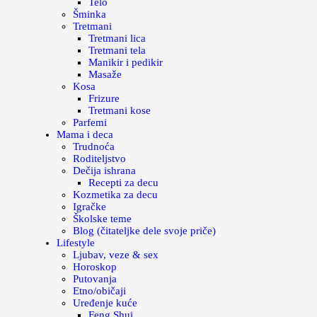
Telo
Šminka
Tretmani
Tretmani lica
Tretmani tela
Manikir i pedikir
Masaže
Kosa
Frizure
Tretmani kose
Parfemi
Mama i deca
Trudnoća
Roditeljstvo
Dečija ishrana
Recepti za decu
Kozmetika za decu
Igračke
Školske teme
Blog (čitateljke dele svoje priče)
Lifestyle
Ljubav, veze & sex
Horoskop
Putovanja
Etno/običaji
Uređenje kuće
Feng Shui