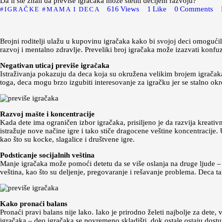
Da li ste znali da previše igračaka može štetiti dečijem razvoju?
616
Views
1
Like
0
Comments
IGRAČKE
MAMA I DECA
Brojni roditelji ulažu u kupovinu igračaka kako bi svojoj deci omogućil
razvoj i mentalno zdravlje. Preveliki broj igračaka može izazvati konfuz
Negativan uticaj previše igračaka
Istraživanja pokazuju da deca koja su okružena velikim brojem igračaka 
toga, deca mogu brzo izgubiti interesovanje za igračku jer se stalno o
Razvoj mašte i koncentracije
Kada dete ima ograničen izbor igračaka, prisiljeno je da razvija kreativ
istražuje nove načine igre i tako stiče dragocene veštine koncentracije
kao što su kocke, slagalice i društvene igre.
Podsticanje socijalnih veština
Manje igračaka može pomoći detetu da se više oslanja na druge ljude – rodi
veština, kao što su deljenje, pregovaranje i rešavanje problema. Deca tak
Kako pronaći balans
Pronaći pravi balans nije lako. Iako je prirodno želeti najbolje za dete
igračaka – deo igračaka se povremeno skladišti, dok ostale ostaju dostu