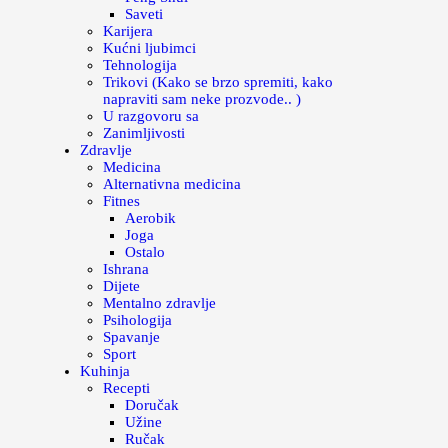
Saveti
Karijera
Kućni ljubimci
Tehnologija
Trikovi (Kako se brzo spremiti, kako
napraviti sam neke prozvode.. )
U razgovoru sa
Zanimljivosti
Zdravlje
Medicina
Alternativna medicina
Fitnes
Aerobik
Joga
Ostalo
Ishrana
Dijete
Mentalno zdravlje
Psihologija
Spavanje
Sport
Kuhinja
Recepti
Doručak
Užine
Ručak