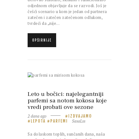
odjednom objavljuje da se razvodi. Još je
češći scenario u kom je jedan od partnera
zatečen i zatečen zatečenom odlukom,
tvrdeći da „nije…
OPŠIRNIJE
Leto u bočici: najelegantniji
parfemi sa notom kokosa koje
vredi probati ove sezone
2 dana ago
IZDVAJAMO
SasaLss
LEPOTA
PARFEMI
Sa dolaskom toplih, sunčanih dana, naša