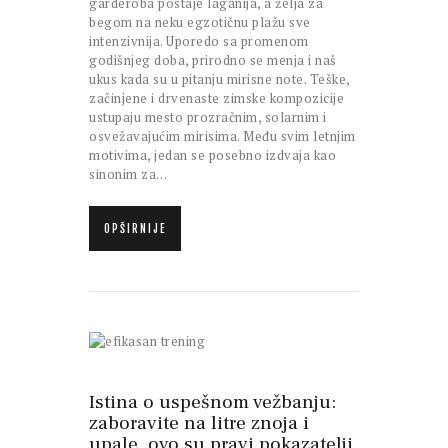
garderoba postaje laganija, a želja za
begom na neku egzotičnu plažu sve
intenzivnija. Uporedo sa promenom
godišnjeg doba, prirodno se menja i naš
ukus kada su u pitanju mirisne note. Teške,
začinjene i drvenaste zimske kompozicije
ustupaju mesto prozračnim, solarnim i
osvežavajućim mirisima. Među svim letnjim
motivima, jedan se posebno izdvaja kao
sinonim za…
OPŠIRNIJE
Istina o uspešnom vežbanju:
zaboravite na litre znoja i
upale, ovo su pravi pokazatelji