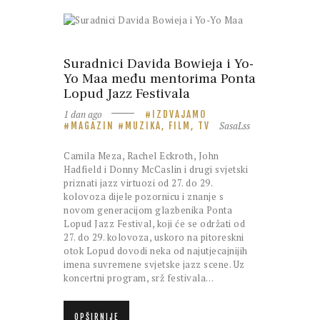
Suradnici Davida Bowieja i Yo-
Yo Maa među mentorima Ponta
Lopud Jazz Festivala
1 dan ago
IZDVAJAMO
SasaLss
MAGAZIN
MUZIKA, FILM, TV
Camila Meza, Rachel Eckroth, John
Hadfield i Donny McCaslin i drugi svjetski
priznati jazz virtuozi od 27. do 29.
kolovoza dijele pozornicu i znanje s
novom generacijom glazbenika Ponta
Lopud Jazz Festival, koji će se održati od
27. do 29. kolovoza, uskoro na pitoreskni
otok Lopud dovodi neka od najutjecajnijih
imena suvremene svjetske jazz scene. Uz
koncertni program, srž festivala…
OPŠIRNIJE