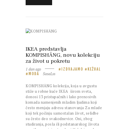
IKEA predstavlja
KOMPISHÄNG, novu kolekciju
za život u pokretu
1 dan ago
IZDVAJAMO
KEŽUAL
SasaLss
MODA
KOMPISHÄNG kolekcija, koja u avgustu
stiže u robne kuće IKEA širom sveta,
donosi 13 pristupačnih i lako prenosivih
komada namenjenih mladim ljudima koji
često menjaju adresu stanovanja Za mlade
koji tek počinju samostalan život, selidbe
su često deo svakodnevice. Oni, zbog
studiranja, posla ili podstanarskog života