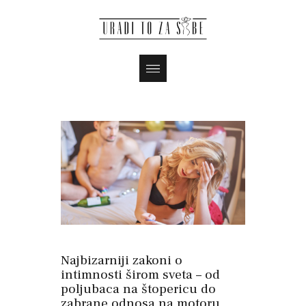
Najbizarniji zakoni o
intimnosti širom sveta – od
poljubaca na štopericu do
zabrane odnosa na motoru