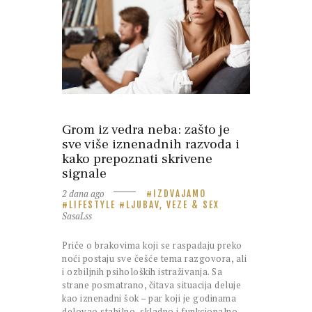
Grom iz vedra neba: zašto je
sve više iznenadnih razvoda i
kako prepoznati skrivene
signale
2 dana ago
IZDVAJAMO
LIFESTYLE
LJUBAV, VEZE & SEX
SasaLss
Priče o brakovima koji se raspadaju preko
noći postaju sve češće tema razgovora, ali
i ozbiljnih psiholoških istraživanja. Sa
strane posmatrano, čitava situacija deluje
kao iznenadni šok – par koji je godinama
delovao stabilno, skladno i funkcionalno