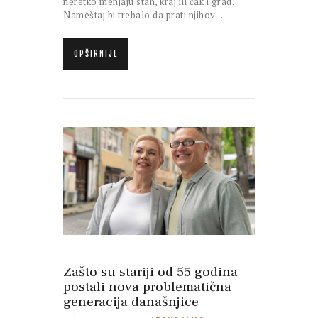
neretko menjaju stan, kraj ili čak i grad.
Nameštaj bi trebalo da prati njihov…
OPŠIRNIJE
Zašto su stariji od 55 godina
postali nova problematična
generacija današnjice