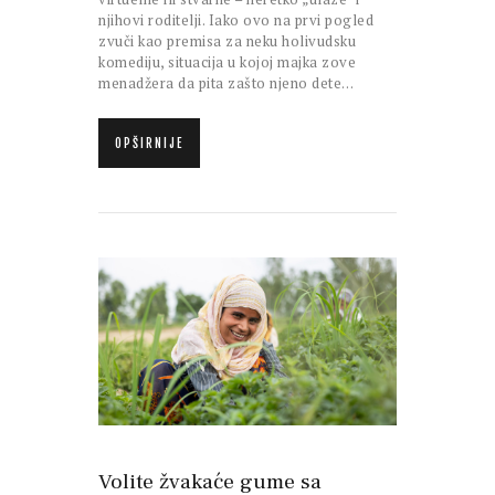
njihovi roditelji. Iako ovo na prvi pogled
zvuči kao premisa za neku holivudsku
komediju, situacija u kojoj majka zove
menadžera da pita zašto njeno dete…
OPŠIRNIJE
Volite žvakaće gume sa