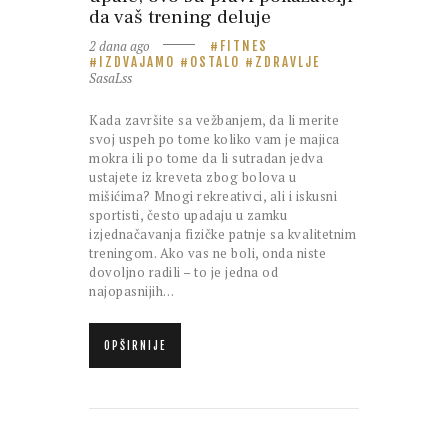
da vaš trening deluje
2 dana ago
FITNES
IZDVAJAMO
OSTALO
ZDRAVLJE
SasaLss
Kada završite sa vežbanjem, da li merite
svoj uspeh po tome koliko vam je majica
mokra ili po tome da li sutradan jedva
ustajete iz kreveta zbog bolova u
mišićima? Mnogi rekreativci, ali i iskusni
sportisti, često upadaju u zamku
izjednačavanja fizičke patnje sa kvalitetnim
treningom. Ako vas ne boli, onda niste
dovoljno radili – to je jedna od
najopasnijih…
OPŠIRNIJE