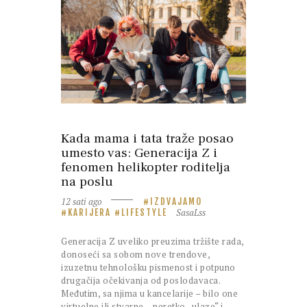
Kada mama i tata traže posao
umesto vas: Generacija Z i
fenomen helikopter roditelja
na poslu
12 sati ago
IZDVAJAMO
SasaLss
KARIJERA
LIFESTYLE
Generacija Z uveliko preuzima tržište rada,
donoseći sa sobom nove trendove,
izuzetnu tehnološku pismenost i potpuno
drugačija očekivanja od poslodavaca.
Međutim, sa njima u kancelarije – bilo one
virtuelne ili stvarne – neretko „ulaze“ i