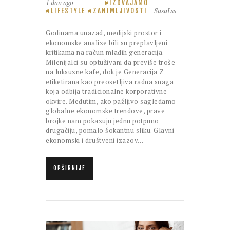
1 dan ago
IZDVAJAMO
SasaLss
LIFESTYLE
ZANIMLJIVOSTI
Godinama unazad, medijski prostor i
ekonomske analize bili su preplavljeni
kritikama na račun mlađih generacija.
Milenijalci su optuživani da previše troše
na luksuzne kafe, dok je Generacija Z
etiketirana kao preosetljiva radna snaga
koja odbija tradicionalne korporativne
okvire. Međutim, ako pažljivo sagledamo
globalne ekonomske trendove, prave
brojke nam pokazuju jednu potpuno
drugačiju, pomalo šokantnu sliku. Glavni
ekonomski i društveni izazov…
OPŠIRNIJE