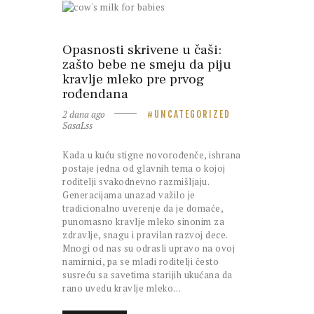
Opasnosti skrivene u čaši:
zašto bebe ne smeju da piju
kravlje mleko pre prvog
rođendana
2 dana ago
UNCATEGORIZED
SasaLss
Kada u kuću stigne novorođenče, ishrana
postaje jedna od glavnih tema o kojoj
roditelji svakodnevno razmišljaju.
Generacijama unazad važilo je
tradicionalno uverenje da je domaće,
punomasno kravlje mleko sinonim za
zdravlje, snagu i pravilan razvoj dece.
Mnogi od nas su odrasli upravo na ovoj
namirnici, pa se mladi roditelji često
susreću sa savetima starijih ukućana da
rano uvedu kravlje mleko…