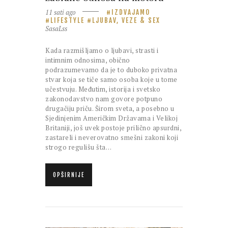
11 sati ago
IZDVAJAMO
LIFESTYLE
LJUBAV, VEZE & SEX
SasaLss
Kada razmišljamo o ljubavi, strasti i
intimnim odnosima, obično
podrazumevamo da je to duboko privatna
stvar koja se tiče samo osoba koje u tome
učestvuju. Međutim, istorija i svetsko
zakonodavstvo nam govore potpuno
drugačiju priču. Širom sveta, a posebno u
Sjedinjenim Američkim Državama i Velikoj
Britaniji, još uvek postoje prilično apsurdni,
zastareli i neverovatno smešni zakoni koji
strogo regulišu šta…
OPŠIRNIJE