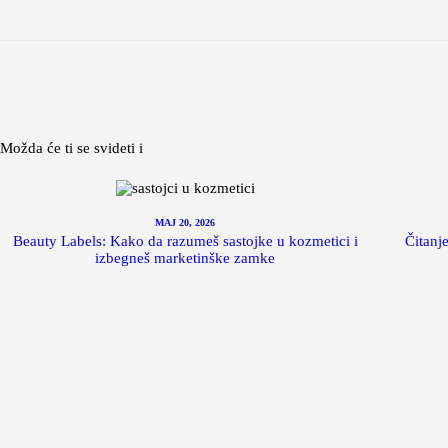
Možda će ti se svideti i
MAJ 20, 2026
Beauty Labels: Kako da razumeš sastojke u kozmetici i
Čitanj
izbegneš marketinške zamke