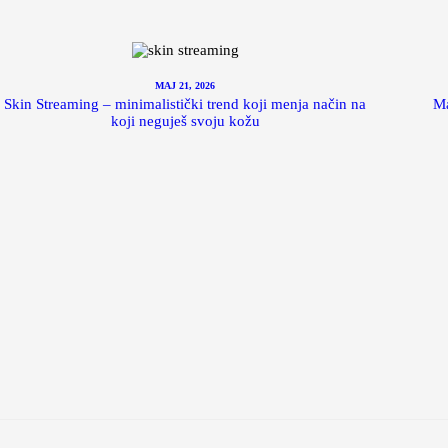
MAJ 21, 2026
Skin Streaming – minimalistički trend koji menja način na
Ma
koji neguješ svoju kožu