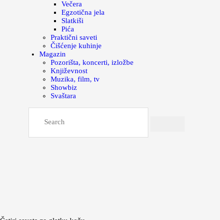
Večera
Egzotična jela
Slatkiši
Pića
Praktični saveti
Čišćenje kuhinje
Magazin
Pozorišta, koncerti, izložbe
Književnost
Muzika, film, tv
Showbiz
Svaštara