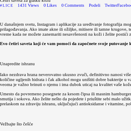
Četiri saveta za glatku kožu
1431
Views
0
Likes
0
Comments
Podeli
Twitter
Facebo
LICE
U današnjem svetu, Instagram i aplikacije za uređivanje fotografija mo
prilagođavanja. Ako imate akne ili ožiljke, mitisere ili tamne krugove,
vreme kada ne možete zanemariti nesavršenosti na koži i želite postići
Evo četiri saveta koji će vam pomoći da započnete svoje putovanje k
Unapredite ishranu
Iako nezdrava hrana neverovatno ukusno zvuči, definitivno nanosi više 
količine ugljenih hidrata i čak alkohol mogu uništiti dobre bakterije u
veoma je važno brinuti o njemu i ima dubok uticaj na kvalitet vaše kož
Umesto da povremeno posegnete za kesom čipsa ili masnim hamburgero
smutija i sokova. Ako želite nešto da pojedete i priuštite sebi malo už
prelaskom na zdraviju ishranu, uključujući antioksidanse i vitamine, pob
Vežbajte što češće