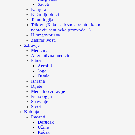
Saveti
Karijera
Kućni ljubimci
Tehnologija
Trikovi (Kako se brzo spremiti, kako
napraviti sam neke prozvode.. )
U razgovoru sa
Zanimljivosti
Zdravlje
Medicina
Alternativna medicina
Fitnes
Aerobik
Joga
Ostalo
Ishrana
Dijete
Mentalno zdravlje
Psihologija
Spavanje
Sport
Kuhinja
Recepti
Doručak
Užine
Ručak