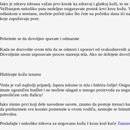
Iako je zdrava ishrana važan prvi korak ka zdravoj i glatkoj koži, to n
Vežbanjem nekoliko puta nedeljno osiguravate protok krvi kroz kožu. V
odlaskom u teretanu, možete početi tako što ćete na početku dana ići 
koje zapušavaju pore.
Pobrinite se da dovoljno spavate i odmarate
Kada ne dozvolite svom telu da se odmori i oporavi od svakodnevnih aktiv
Dovoljnim snom usporavate proces starenja tela. Ako ne dobijete dovolj
Hidrirajte kožu iznutra
Voda je vaš najbolji prijatelj. Ispera toksine iz tela i hidrira ćelije! 
imate ograničen budžet i ne možete ulagati u mnogo proizvoda za negu ko
potrošićete celu flašicu!
Iako nismo prvi koji dele navedene savete, znamo da postoje trenuci ka
da preduzmete sve korake pomenute u ovom vodiču, nemojte se brinuti. S
zahvalna.
Poslušajte i nekoliko trikova za negovanu kožu I kosu kod kuće
Tamare