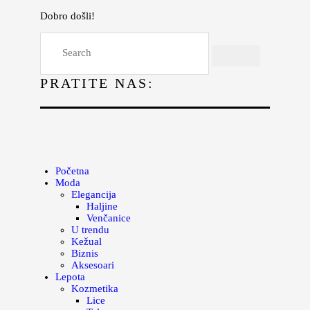
Dobro došli!
Početna
Moda
PRATITE NAS:
Lepota
Mama i deca
Lifestyle
Zdravlje
Početna
Moda
Kuhinja
Elegancija
Haljine
Magazin
Venčanice
U trendu
Kežual
Biznis
Aksesoari
Lepota
Kozmetika
Lice