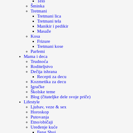
Telo
Šminka
Tretmani
Tretmani lica
Tretmani tela
Manikir i pedikir
Masaže
Kosa
Frizure
Tretmani kose
Parfemi
Mama i deca
Trudnoća
Roditeljstvo
Dečija ishrana
Recepti za decu
Kozmetika za decu
Igračke
Školske teme
Blog (čitateljke dele svoje priče)
Lifestyle
Ljubav, veze & sex
Horoskop
Putovanja
Etno/običaji
Uređenje kuće
Feng Shui