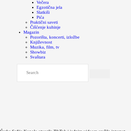
Večera
Egzotična jela
Slatkiši
Pića
Praktični saveti
Čišćenje kuhinje
Magazin
Pozorišta, koncerti, izložbe
Književnost
Muzika, film, tv
Showbiz
Svaštara