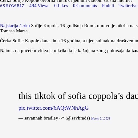
Ćerka Sofije Kopole otvorila TikTok i jednim videom srušila internet
494
Views
0
Likes
0
Comments
Podeli
Twitter
Fa
SHOWBIZ
Najstarija ćerka
Sofije Kopole, 16-godišnja Romi, upravo je otkrila na 
Tomasa Marsa.
Ćerka Sofije Kopole danas ima 16 godina, a njen snimak na društvenim
Naime, na početku videa je otkrila da je kažnjena zbog pokušaja da
izn
this tiktok of sofia coppola’s 
pic.twitter.com/6AQtWNhAgG
— savannah bradley ~* (@savbrads)
March 21, 2023