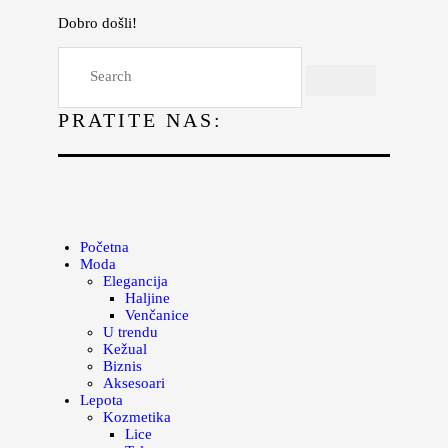
Dobro došli!
Početna
Moda
PRATITE NAS:
Lepota
Mama i deca
Lifestyle
Zdravlje
Početna
Moda
Kuhinja
Elegancija
Haljine
Magazin
Venčanice
U trendu
Kežual
Biznis
Aksesoari
Lepota
Kozmetika
Lice