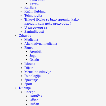
Saveti
Karijera
Kućni ljubimci
Tehnologija
Trikovi (Kako se brzo spremiti, kako
napraviti sam neke prozvode.. )
U razgovoru sa
Zanimljivosti
Zdravlje
Medicina
Alternativna medicina
Fitnes
Aerobik
Joga
Ostalo
Ishrana
Dijete
Mentalno zdravlje
Psihologija
Spavanje
Sport
Kuhinja
Recepti
Doručak
Užine
Ručak