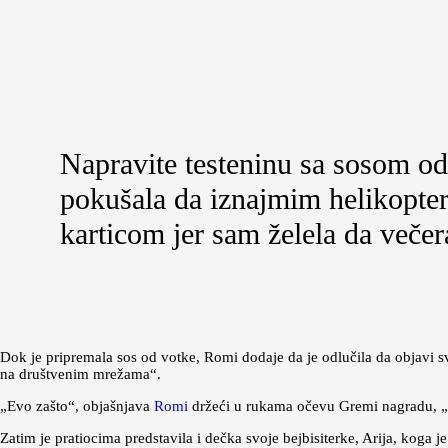
Napravite testeninu sa sosom o
pokušala da iznajmim helikopte
karticom jer sam želela da veče
Dok je pripremala sos od votke, Romi dodaje da je odlučila da objavi s
na društvenim mrežama“.
„Evo zašto“, objašnjava
Romi
držeći u rukama očevu Gremi nagradu, „N
Zatim je pratiocima predstavila i dečka svoje bejbisiterke, Arija, koga