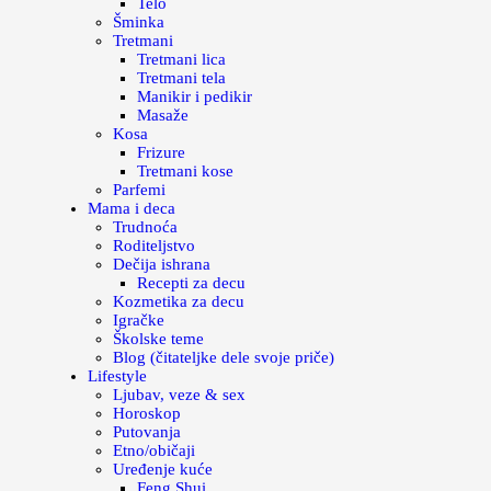
Telo
Šminka
Tretmani
Tretmani lica
Tretmani tela
Manikir i pedikir
Masaže
Kosa
Frizure
Tretmani kose
Parfemi
Mama i deca
Trudnoća
Roditeljstvo
Dečija ishrana
Recepti za decu
Kozmetika za decu
Igračke
Školske teme
Blog (čitateljke dele svoje priče)
Lifestyle
Ljubav, veze & sex
Horoskop
Putovanja
Etno/običaji
Uređenje kuće
Feng Shui