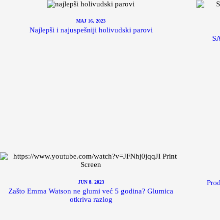
MAJ 16, 2023
Najlepši i najuspešniji holivudski parovi
S
Prod
JUN 8, 2023
Zašto Emma Watson ne glumi već 5 godina? Glumica
otkriva razlog