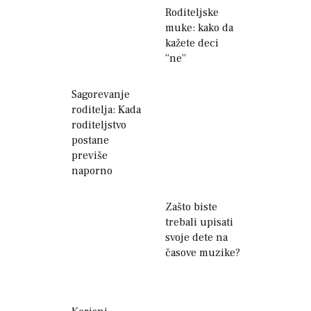
Roditeljske
muke: kako da
kažete deci
“ne”
Sagorevanje
roditelja: Kada
roditeljstvo
postane
previše
naporno
Zašto biste
trebali upisati
svoje dete na
časove muzike?