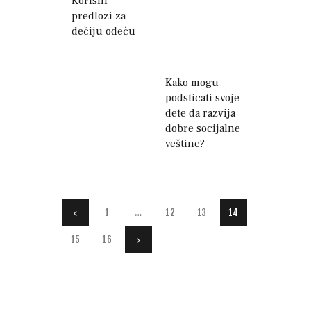
Korisni
predlozi za
dečiju odeću
Kako mogu
podsticati svoje
dete da razvija
dobre socijalne
veštine?
Paginacija
PAGE
1
<
…
PAGE
12
PAGE
13
PAGE
14
članaka
PAGE
15
PAGE
16
>