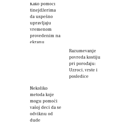
Kako pomoći
tinejdžerima
da uspešno
upravljaju
vremenom
provedenim na
ekranu
Razumevanje
povreda kostiju
pri porođaju:
Uzroci, vrste i
posledice
Nekoliko
metoda koje
mogu pomoći
vašoj deci da se
odviknu od
dude