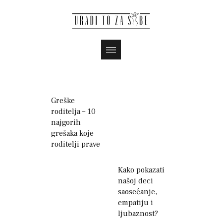
Greške
roditelja – 10
najgorih
grešaka koje
roditelji prave
Kako pokazati
našoj deci
saosećanje,
empatiju i
ljubaznost?