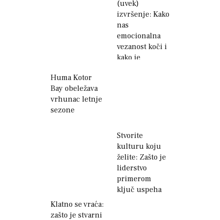
(uvek)
izvršenje: Kako
nas
emocionalna
vezanost koči i
kako je
prevazići
Huma Kotor
Bay obeležava
vrhunac letnje
sezone
Stvorite
kulturu koju
želite: Zašto je
liderstvo
primerom
ključ uspeha
Klatno se vraća:
zašto je stvarni