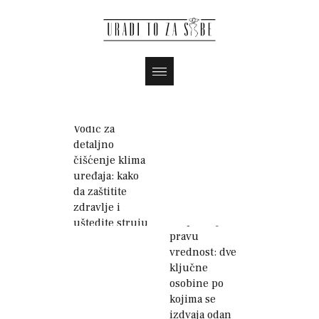
Magazin
Vodič za
detaljno
čišćenje klima
uređaja: kako
da zaštitite
zdravlje i
Prepoznajte
uštedite struju
pravu
vrednost: dve
ključne
osobine po
kojima se
izdvaja odan