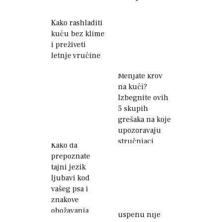
partner
Kako rashladiti
kuću bez klime
i preživeti
letnje vrućine
Menjate krov
na kući?
Izbegnite ovih
5 skupih
grešaka na koje
upozoravaju
stručnjaci
Kako da
prepoznate
tajni jezik
ljubavi kod
vašeg psa i
znakove
Prepreka
obožavanja
uspehu nije