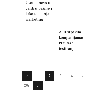
život ponovo u
centru pažnje i
kako to menja
marketing
AI u srpskim
kompanijama:
kraj faze
testiranja
Paginacija
PAGE
1
<
PAGE
2
PAGE
3
PAGE
4
…
članaka
PAGE
262
>